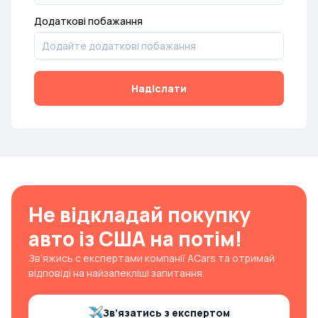
Додаткові побажання
Надіслати
Не відкладай покупку
авто із США на потім!
Зв’яжись с експертами компанії ACars та отримай
відповіді на найзапекліші запитання.
Зв’язатись з експертом