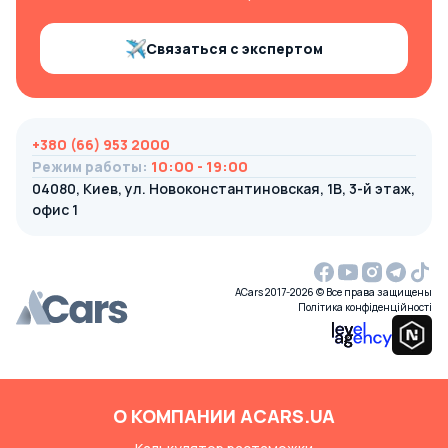
Связаться с экспертом
+380 (66) 953 2000
Режим работы
:
10:00 - 19:00
04080, Киев, ул. Новоконстантиновская, 1В, 3-й этаж,
офис 1
ACars 2017-2026 © Все права защищены
Політика конфіденційності
О КОМПАНИИ ACARS.UA