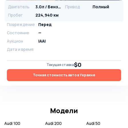
Двигатель
3.0л / Бензин
Привод
Полный
Пробег
224,940 км
Повреждение
Перед
Состояние
—
Аукцион
IAAI
Дата и время
$0
Текущая ставка
Точная стоимость авто в Украине
Модели
Audi
100
Audi
200
Audi
50