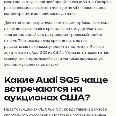
пакетом, виртуальной приборной панелью Virtual Cockpit и
расширенными ассистентами, где по VIN заранее видна
конфигурация и история эксплуатации.
Для этой модели критично состояние турбины, системы
охлаждения и полного привода, поэтому до участия в
торгах команда Acars.ua проверяет реальный пробег,
статус Title, экспортную пригодность лота и
рассчитывает экономику проекта «под ключ». Если вы
хотите купить Audi SQ5 из США в Украине, отправьте нам
ссылку на интересующий лот, и мы покажем реальную
экономику проекта до ставки.
Какие Audi SQ5 чаще
встречаются на
аукционах США?
На автоаукционах США Audi SQ5 представлена в кузове
спортивного кроссовера. Поэтому в лотах чаще видны