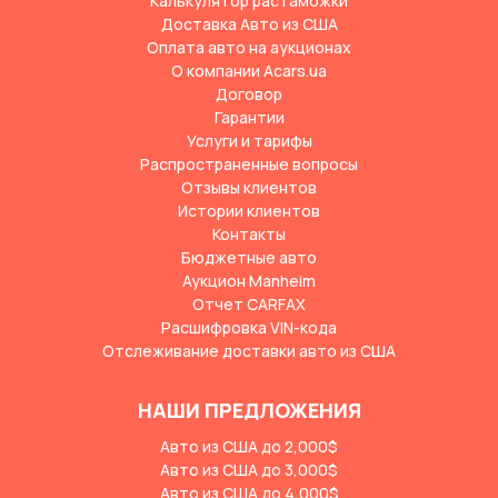
Калькулятор растаможки
Доставка Авто из США
Оплата авто на аукционах
О компании Acars.ua
Договор
Гарантии
Услуги и тарифы
Распространенные вопросы
Отзывы клиентов
Истории клиентов
Контакты
Бюджетные авто
Аукцион Manheim
Отчет CARFAX
Расшифровка VIN-кода
Отслеживание доставки авто из США
НАШИ ПРЕДЛОЖЕНИЯ
Авто из США до 2,000$
Авто из США до 3,000$
Авто из США до 4,000$