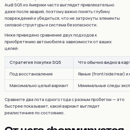
Audi SQ5 из Америки часто выглядит привлекательно
даже после аварий, поэтому важно понять глубину
повреждений и убедиться, что не затронуты элементы
силовой структуры и система безопасности.
Ниже приведено сравнение двух подходов к
приобретению автомобиля в зависимости от ваших
целей:
Стратегия покупки SQ5
Что обычно видно в кар
Под восстановление
Явные (front/side/rear)
Максимально целый вариант
Минимальные следы экс
Сравните два лота одного года с разным пробегом — это
быстрее показывает, какой вариант выглядит
реалистичнее по состоянию.