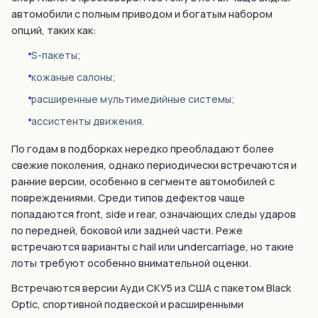
автомобили с полным приводом и богатым набором
опций, таких как:
S-пакеты;
кожаные салоны;
расширенные мультимедийные системы;
ассистенты движения.
По годам в подборках нередко преобладают более
свежие поколения, однако периодически встречаются и
ранние версии, особенно в сегменте автомобилей с
повреждениями. Среди типов дефектов чаще
попадаются front, side и rear, означающих следы ударов
по передней, боковой или задней части. Реже
встречаются варианты с hail или undercarriage, но такие
лоты требуют особенно внимательной оценки.
Встречаются версии Ауди СКУ5 из США с пакетом Black
Optic, спортивной подвеской и расширенными