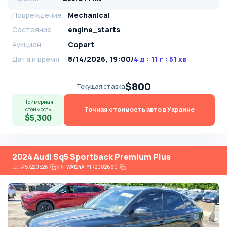
Повреждение
Mechanical
Состояние
engine_starts
Аукцион
Copart
Дата и время
8/14/2026, 19:00
/
4 д : 11 г : 51 хв
$800
Текущая ставка
Примерная
Точная стоимость авто в Украине
стоимость
$5,300
2024 Audi Sq5 Sportback Premium Plus
Lot
#
57220526
VIN:
WA124AFY1R2002660