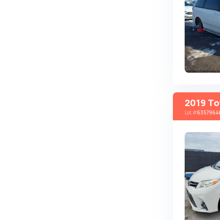
Autobianchi
Avatr
Avtokam
BAIC
Bajaj
Baltijas Dzips
2019 To
Batmobile
Lot
#
6357964
Bentley
Bertone
Bilenkin
Bio auto
Bitter
BMW
Borgward