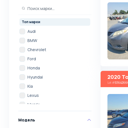
Топ марки
Audi
BMW
Chevrolet
Ford
Honda
2020 To
Hyundai
Lot
#
5364266
Kia
Lexus
Mazda
Mercedes
Модель
Mitsubishi