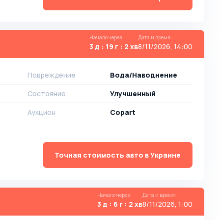
Начало через
:
Дата и время
:
3 д : 19 г : 2 хв
8/11/2026, 14:00
Повреждение
Вода/Наводнение
Состояние
Улучшенный
Аукцион
Copart
Точная стоимость авто в Украине
Начало через
:
Дата и время
:
3 д : 6 г : 2 хв
8/11/2026, 1:00