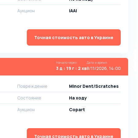
Аукцион
IAAI
Точная стоимость авто в Украине
Начало через
:
Дата и время
:
3 д : 19 г : 2 хв
8/11/2026, 14:00
Повреждение
Minor Dent/Scratches
Состояние
На ходу
Аукцион
Copart
Точная стоимость авто в Украине