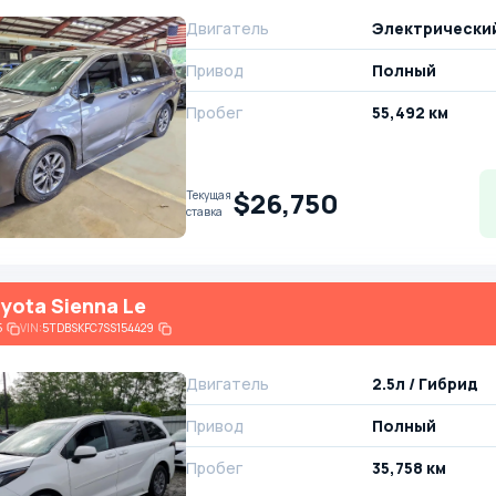
Двигатель
Электрически
Привод
Полный
Пробег
55,492 км
$26,750
Текущая
ставка
yota Sienna Le
5
VIN:
5TDBSKFC7SS154429
Двигатель
2.5л / Гибрид
Привод
Полный
Пробег
35,758 км