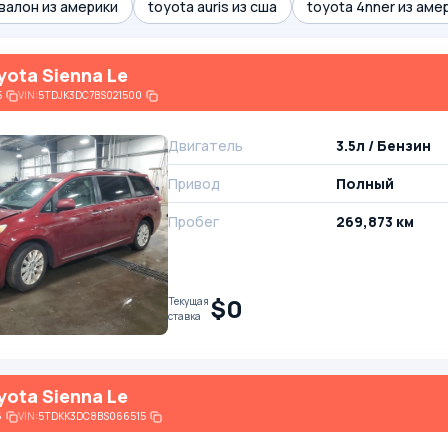
валон из америки
toyota auris из сша
toyota 4nner из аме
yota Sienna Le
5
VIN:
5TDJK3DC7BS021500
Двигатель
3.5л / Бензин
Привод
Полный
Пробег
269,873 км
$0
Текущая
ставка
yota Sienna Le
6
VIN:
5TDKK3DC8BS066515