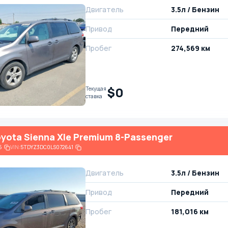
Двигатель
3.5л / Бензин
Привод
Передний
Пробег
274,569 км
$0
Текущая
ставка
yota Sienna Xle Premium 8-Passenger
6
VIN:
5TDYZ3DC0LS072641
Двигатель
3.5л / Бензин
Привод
Передний
Пробег
181,016 км