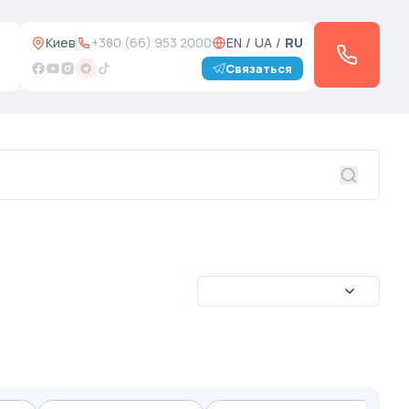
Киев
+380 (66) 953 2000
EN
/
UA
/
RU
Связаться
и