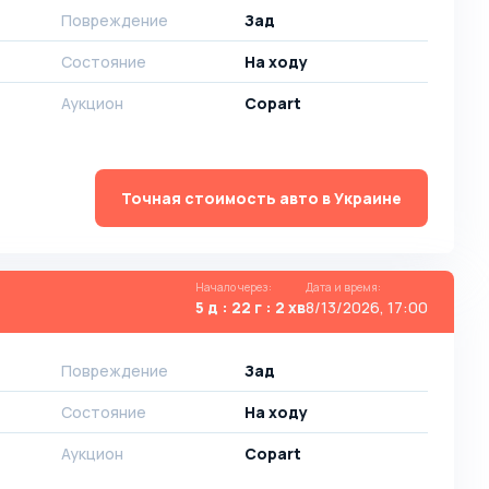
Повреждение
Зад
Состояние
На ходу
Аукцион
Copart
Точная стоимость авто в Украине
Начало через
:
Дата и время
:
5 д : 22 г : 2 хв
8/13/2026, 17:00
Повреждение
Зад
Состояние
На ходу
Аукцион
Copart