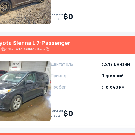
$0
Текущая
ставка
yota Sienna L 7-Passenger
VIN:
5TDZK3DC8DS398505
Двигатель
3.5л / Бензин
Привод
Передний
Пробег
516,649 км
$0
Текущая
ставка