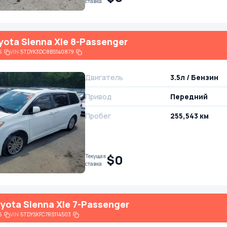
ставка
yota Sienna Xle 8-Passenger
6
VIN:
5TDYK3DC8BS140879
Двигатель
3.5л / Бензин
Привод
Передний
Пробег
255,543 км
$0
Текущая
ставка
yota Sienna Xle 7-Passenger
6
VIN:
5TDYSKFC7RS114503