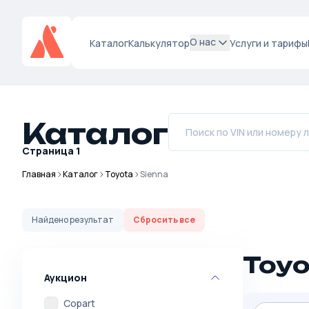
О нас
Каталог
Калькулятор
Услуги и тарифы
Каталог
Страница
1
Главная
Каталог
Toyota
Sienna
Найдено
результат
Сбросить все
Toyo
Аукцион
Copart