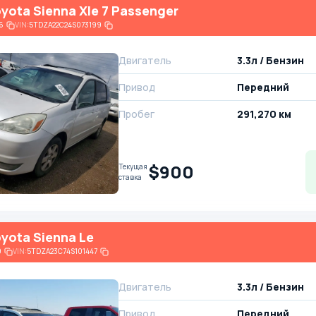
yota Sienna Xle 7 Passenger
6
VIN:
5TDZA22C24S073199
Двигатель
3.3л / Бензин
Привод
Передний
Пробег
291,270 км
$900
Текущая
ставка
yota Sienna Le
9
VIN:
5TDZA23C74S101447
Двигатель
3.3л / Бензин
Привод
Передний