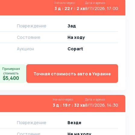
Начало через
:
Дата и время
:
3 д : 22 г : 2 хв
8/11/2026, 17:00
Повреждение
Зад
Состояние
На ходу
Аукцион
Copart
Примерная
Точная стоимость авто в Украине
стоимость
$5,400
Начало через
:
Дата и время
:
3 д : 19 г : 32 хв
8/11/2026, 14:30
Повреждение
Везде
Состояние
Не на ходу