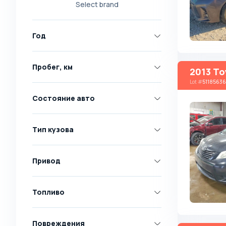
Select brand
Nissan
Opel
Год
Peugeot
Renault
Пробег, км
2013 To
Skoda
Lot
#
51185636
Toyota
Состояние авто
Volkswagen
Volvo
Тип кузова
Все марки
Abarth
Привод
AC
Acura
Топливо
Adler
Повреждения
Alfa Romeo