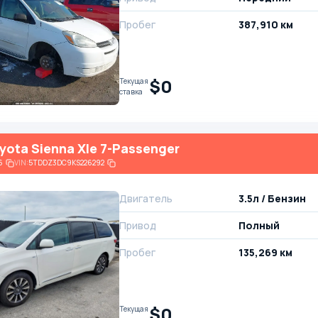
Пробег
387,910 км
$0
Текущая
ставка
yota Sienna Xle 7-Passenger
6
VIN:
5TDDZ3DC9KS226292
Двигатель
3.5л / Бензин
Привод
Полный
Пробег
135,269 км
$0
Текущая