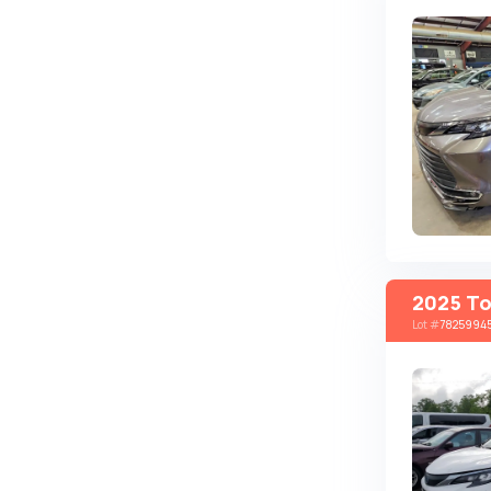
Changan
ChangFeng
Changhe
Chery
CHERYEXEED
Chevrolet
Chrysler
Citroen
2025 To
Cizeta
Lot
#
7825994
Coggiola
Cord
Cupra
Dacia
Dadi