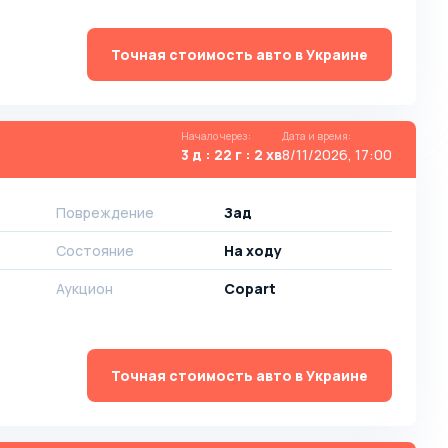
Точная стоимость авто в Украине
Начало через
:
Дата и время
:
3 д : 22 г : 2 хв
8/11/2026, 17:00
Повреждение
Зад
Состояние
На ходу
Аукцион
Copart
Точная стоимость авто в Украине