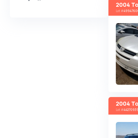
2004 To
Alpina
Lot
#
4994760
Alpine
AMC
AM General
Apal
Ariel
Aro
Asia
Aston Martin
Auburn
2004 To
Audi
Lot
#
4427093
Aurus
Austin
Austin Healey