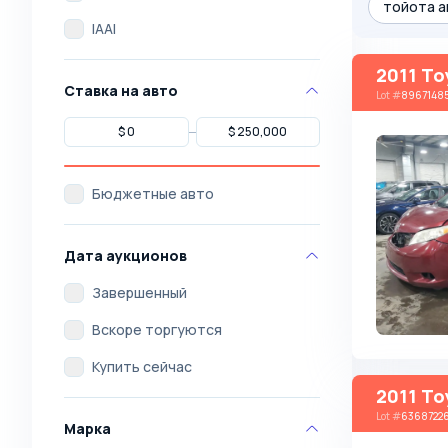
тойота а
IAAI
2011 To
Ставка на авто
Lot
#
8967148
Бюджетные авто
Дата аукционов
Завершенный
Вскоре торгуются
Купить сейчас
2011 To
Lot
#
6368722
Марка