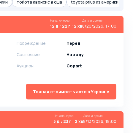
рики
тойота авенсис в сша
toyota prius из америки
Начало через
:
Дата и время
:
12 д : 22 г : 2 хв
8/20/2026, 17:00
Повреждение
Перед
Состояние
На ходу
Аукцион
Copart
Точная стоимость авто в Украине
Начало через
:
Дата и время
:
5 д : 23 г : 2 хв
8/13/2026, 18:00