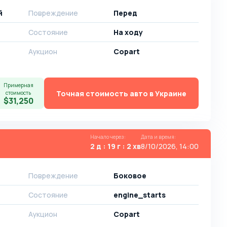
й
Повреждение
Перед
Состояние
На ходу
Аукцион
Copart
Примерная
Точная стоимость авто в Украине
стоимость
$31,250
Начало через
:
Дата и время
:
2 д : 19 г : 2 хв
8/10/2026, 14:00
Повреждение
Боковое
Состояние
engine_starts
Аукцион
Copart