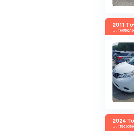
Brabus
Brilliance
2011 To
Bristol
Lot
#
6050244
Bronto
Bufori
Bugatti
Buick
BYD
Byvin
Cadillac
Callaway
Carbodies
2024 To
Caterham
Lot
#
5924059
Chana