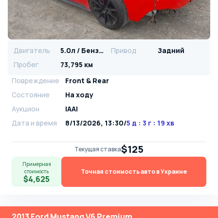
Двигатель
5.0л / Бензин
Привод
Задний
Пробег
73,795 км
Повреждение
Front & Rear
Состояние
На ходу
Аукцион
IAAI
Дата и время
8/13/2026, 13:30
/
5 д : 3 г : 19 хв
$125
Текущая ставка
Примерная
Точная стоимость авто в Украине
стоимость
$4,625
2013 Ford Mustang V6 Premium