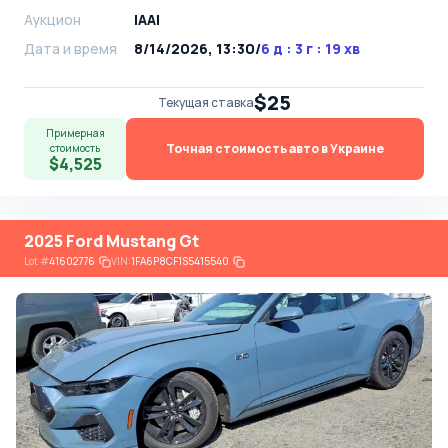
Аукцион
IAAI
Дата и время
8/14/2026, 13:30
/
6 д : 3 г : 19 хв
$25
Текущая ставка
Примерная
Точная стоимость авто в Украине
стоимость
$4,525
2025 Ford Mustang Gt
Lot
#
41602776
VIN:
1FA6P8CF1S5415540