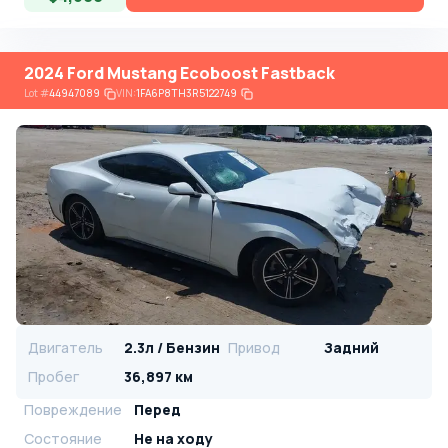
2024 Ford Mustang Ecoboost Fastback
Lot
#
44947089
VIN:
1FA6P8TH3R5122749
Двигатель
2.3л / Бензин
Привод
Задний
Пробег
36,897 км
Повреждение
Перед
Состояние
Не на ходу