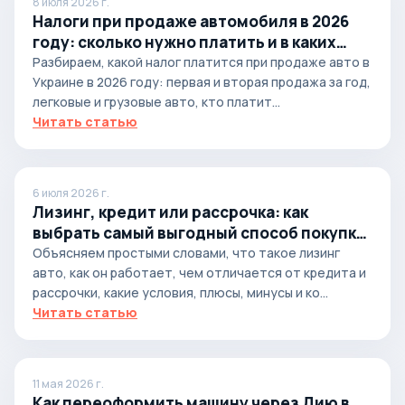
8 июля 2026 г.
Налоги при продаже автомобиля в 2026
году: сколько нужно платить и в каких
случаях
Разбираем, какой налог платится при продаже авто в
Украине в 2026 году: первая и вторая продажа за год,
легковые и грузовые авто, кто платит...
Читать статью
6 июля 2026 г.
Лизинг, кредит или рассрочка: как
выбрать самый выгодный способ покупки
автомобиля
Объясняем простыми словами, что такое лизинг
авто, как он работает, чем отличается от кредита и
рассрочки, какие условия, плюсы, минусы и ко...
Читать статью
11 мая 2026 г.
Как переоформить машину через Дию в