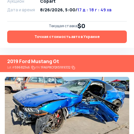
Аукцион
Copart
Дата и время
8/26/2026, 5:00
/
17 д : 18 г : 49 хв
$0
Текущая ставка
Точная стоимость авто в Украине
2019 Ford Mustang Gt
Lot
#
59682346
VIN:
1FA6P8CF2K5189332