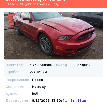
Lot
#
44935723
VIN:
1ZVBP8AM2D5231671
Двигатель
3.7л / Бензин
Привод
Задний
Пробег
274,121 км
Повреждение
Перед
Состояние
На ходу
Аукцион
IAAI
Дата и время
8/12/2026, 13:30
/
4 д : 3 г : 19 хв