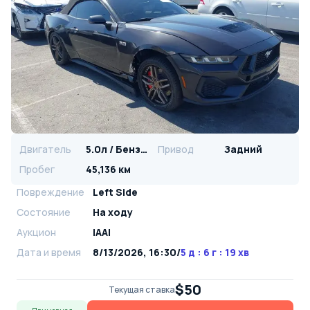
Двигатель
5.0л / Бензин
Привод
Задний
Пробег
45,136 км
Повреждение
Left Side
Состояние
На ходу
Аукцион
IAAI
Дата и время
8/13/2026, 16:30
/
5 д : 6 г : 19 хв
$50
Текущая ставка