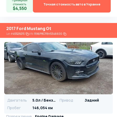
Примерная
Точная стоимость авто в Украине
стоимость
$4,550
2017 Ford Mustang Gt
Lot
#
45529215
VIN:
1FA6P8CF8H5346600
Двигатель
5.0л / Бензин
Привод
Задний
Пробег
146,054 км
Повреждение
Engine Damage