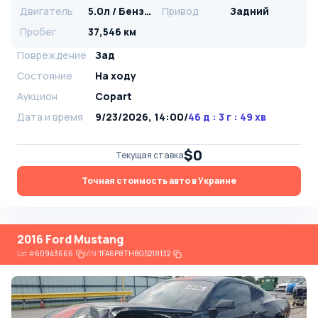
Двигатель
5.0л / Бензин
Привод
Задний
Пробег
37,546 км
Повреждение
Зад
Состояние
На ходу
Аукцион
Copart
Дата и время
9/23/2026, 14:00
/
46 д : 3 г : 49 хв
$0
Текущая ставка
Точная стоимость авто в Украине
2016 Ford Mustang
Lot
#
60943666
VIN:
1FA6P8TH8G5218132