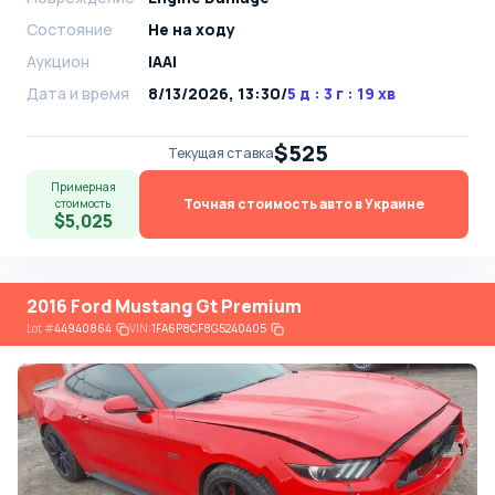
Состояние
Не на ходу
Аукцион
IAAI
Дата и время
8/13/2026, 13:30
/
5 д : 3 г : 19 хв
$525
Текущая ставка
Примерная
Точная стоимость авто в Украине
стоимость
$5,025
2016 Ford Mustang Gt Premium
Lot
#
44940864
VIN:
1FA6P8CF8G5240405