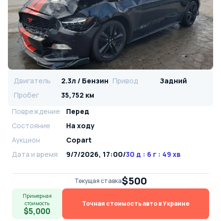
Двигатель
2.3л / Бензин
Привод
Задний
Пробег
35,752 км
Повреждение
Перед
Состояние
На ходу
Аукцион
Copart
Дата и время
9/7/2026, 17:00
/
30 д : 6 г : 49 хв
$500
Текущая ставка
Примерная
Точная стоимость авто в Украине
стоимость
$5,000