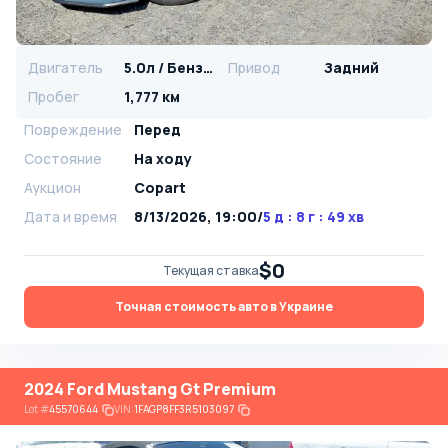
Двигатель
5.0л / Бензин
Привод
Задний
Пробег
1,777 км
Повреждение
Перед
Состояние
На ходу
Аукцион
Copart
Дата и время
8/13/2026, 19:00
/
5 д : 8 г : 49 хв
$0
Текущая ставка
Точная стоимость авто в Украине
2024 Ford Mustang Gt Premium
Lot
#
45570644
VIN:
1FAGP8FF3R5103097