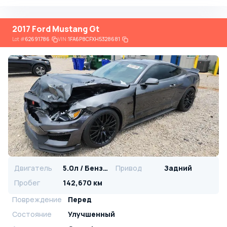
2017 Ford Mustang Gt
Lot
#
62691786
VIN:
1FA6P8CFXH5328681
Двигатель
5.0л / Бензин
Привод
Задний
Пробег
142,670 км
Повреждение
Перед
Состояние
Улучшенный