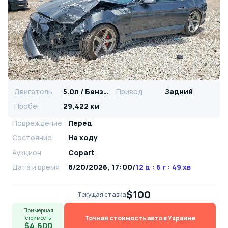
Двигатель
5.0л / Бензин
Привод
Задний
Пробег
29,422 км
Повреждение
Перед
Состояние
На ходу
Аукцион
Copart
Дата и время
8/20/2026, 17:00
/
12 д : 6 г : 49 хв
$100
Текущая ставка
Примерная
Точная стоимость авто в Украине
стоимость
$4,600