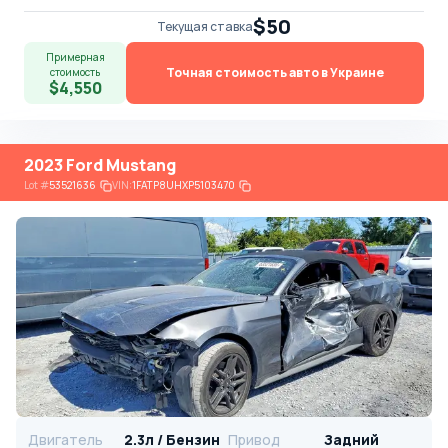
$50
Текущая ставка
Примерная
Точная стоимость авто в Украине
стоимость
$4,550
2023 Ford Mustang
Lot
#
53521636
VIN:
1FATP8UHXP5103470
Двигатель
2.3л / Бензин
Привод
Задний