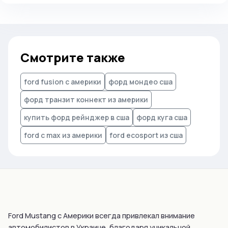
Смотрите также
ford fusion с америки
форд мондео сша
форд транзит коннект из америки
купить форд рейнджер в сша
форд куга сша
ford c max из америки
ford ecosport из сша
Ford Mustang с Америки всегда привлекал внимание
автомобилистов в Украине, благодаря уникальной