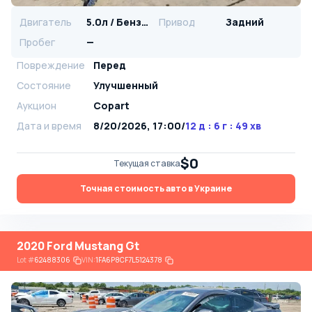
Двигатель
5.0л / Бензин
Привод
Задний
Пробег
—
Повреждение
Перед
Состояние
Улучшенный
Аукцион
Copart
Дата и время
8/20/2026, 17:00
/
12 д : 6 г : 49 хв
$0
Текущая ставка
Точная стоимость авто в Украине
2020 Ford Mustang Gt
Lot
#
62488306
VIN:
1FA6P8CF7L5124378