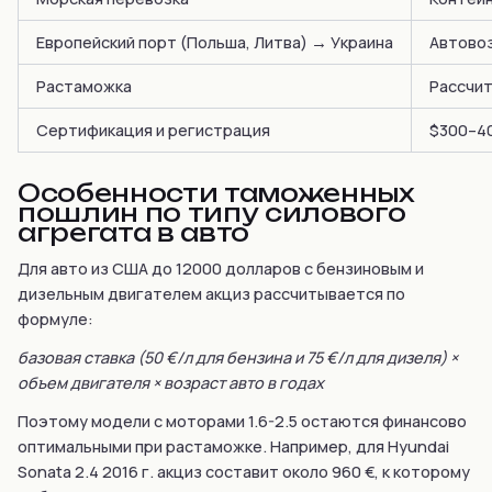
Европейский порт (Польша, Литва) → Украина
Автово
Растаможка
Рассчит
Сертификация и регистрация
$300–40
Особенности таможенных
пошлин по типу силового
агрегата в авто
Для авто из США до 12000 долларов с бензиновым и
дизельным двигателем акциз рассчитывается по
формуле:
базовая ставка (50 €/л для бензина и 75 €/л для дизеля) ×
объем двигателя × возраст авто в годах
Поэтому модели с моторами 1.6-2.5 остаются финансово
оптимальными при растаможке. Например, для Hyundai
Sonata 2.4 2016 г. акциз составит около 960 €, к которому