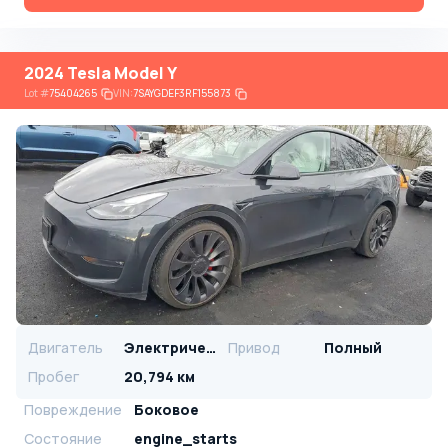
2024 Tesla Model Y
Lot
#
75404265
VIN:
7SAYGDEF3RF155873
Двигатель
Электрический
Привод
Полный
Пробег
20,794 км
Повреждение
Боковое
Состояние
engine_starts