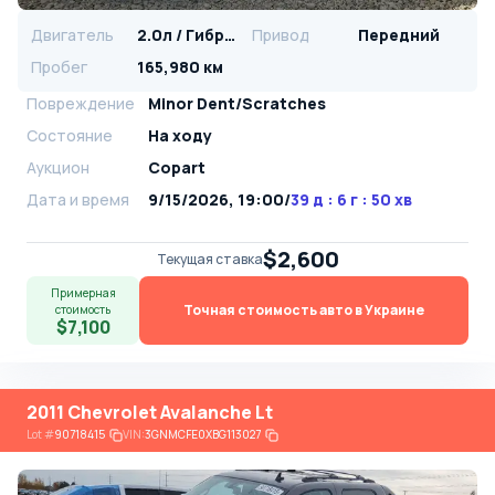
Двигатель
2.0л / Гибрид
Привод
Передний
Пробег
165,980 км
Повреждение
Minor Dent/Scratches
Состояние
На ходу
Аукцион
Copart
Дата и время
9/15/2026, 19:00
/
39 д : 6 г : 50 хв
$2,600
Текущая ставка
Примерная
Точная стоимость авто в Украине
стоимость
$7,100
2011 Chevrolet Avalanche Lt
Lot
#
90718415
VIN:
3GNMCFE0XBG113027