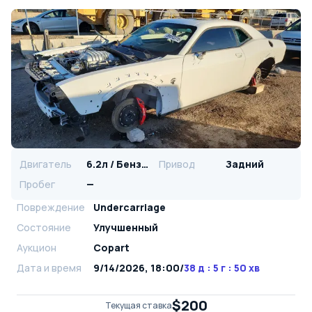
Двигатель
6.2л / Бензин
Привод
Задний
Пробег
—
Повреждение
Undercarriage
Состояние
Улучшенный
Аукцион
Copart
Дата и время
9/14/2026, 18:00
/
38 д : 5 г : 50 хв
$200
Текущая ставка