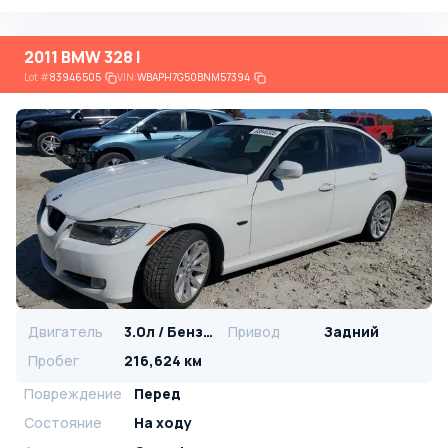
2011 BMW 328 I
Lot
#
83946505
VIN:
WBAPH7G50BNM57394
Двигатель
3.0л / Бензин
Привод
Задний
Пробег
216,624 км
Повреждение
Перед
Состояние
На ходу