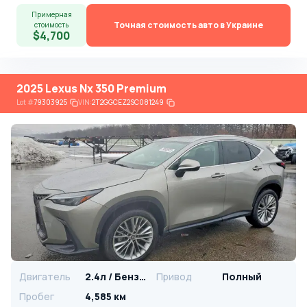
Примерная
Точная стоимость авто в Украине
стоимость
$4,700
2025 Lexus Nx 350 Premium
Lot
#
79303925
VIN:
2T2GGCEZ2SC081249
Двигатель
2.4л / Бензин
Привод
Полный
Пробег
4,585 км