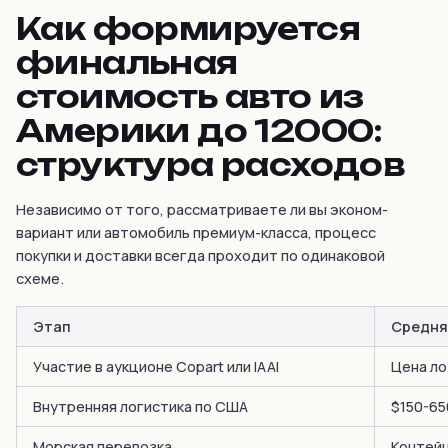
Как формируется
финальная
стоимость авто из
Америки до 12000:
структура расходов
Независимо от того, рассматриваете ли вы эконом-
вариант или автомобиль премиум-класса, процесс
покупки и доставки всегда проходит по одинаковой
схеме.
Этап
Средня
Участие в аукционе Copart или IAAI
Цена ло
Внутренняя логистика по США
$150-65
Морская перевозка
Контейн