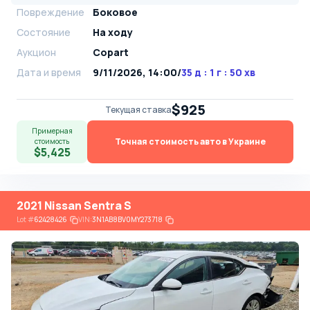
Повреждение
Боковое
Состояние
На ходу
Аукцион
Copart
Дата и время
9/11/2026, 14:00
/
35 д : 1 г : 50 хв
$925
Текущая ставка
Примерная
Точная стоимость авто в Украине
стоимость
$5,425
2021 Nissan Sentra S
Lot
#
62428426
VIN:
3N1AB8BV0MY273718