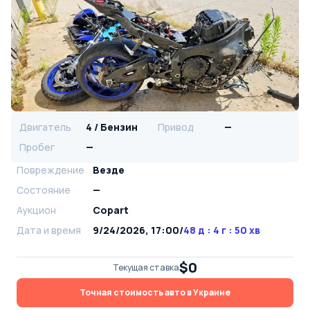
Двигатель
4 / Бензин
Привод
—
Пробег
—
Повреждение
Везде
Состояние
—
Аукцион
Copart
Дата и время
9/24/2026, 17:00
/
48 д : 4 г : 50 хв
$0
Текущая ставка
Точная стоимость авто в Украине