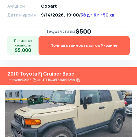
Аукцион
Copart
Дата и время
9/14/2026, 19:00
/
38 д : 6 г : 50 хв
$500
Текущая ставка
Примерная
Точная стоимость авто в Украине
стоимость
$5,000
2010 Toyota Fj Cruiser Base
Lot
#
49093986
VIN:
JTEBU4BF5AK095288