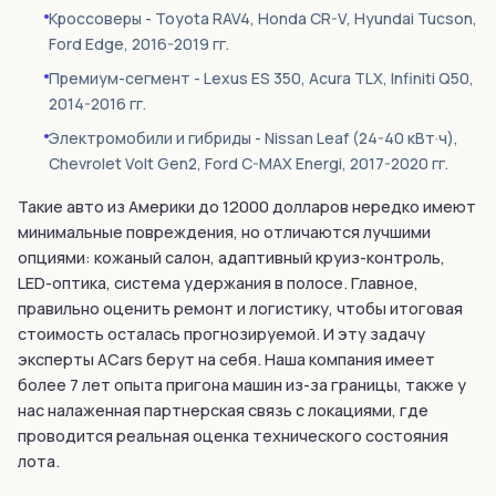
Кроссоверы - Toyota RAV4, Honda CR-V, Hyundai Tucson,
Ford Edge, 2016-2019 гг.
Премиум-сегмент - Lexus ES 350, Acura TLX, Infiniti Q50,
2014-2016 гг.
Электромобили и гибриды - Nissan Leaf (24-40 кВт·ч),
Chevrolet Volt Gen2, Ford C-MAX Energi, 2017-2020 гг.
Такие авто из Америки до 12000 долларов нередко имеют
минимальные повреждения, но отличаются лучшими
опциями: кожаный салон, адаптивный круиз-контроль,
LED-оптика, система удержания в полосе. Главное,
правильно оценить ремонт и логистику, чтобы итоговая
стоимость осталась прогнозируемой. И эту задачу
эксперты ACars берут на себя. Наша компания имеет
более 7 лет опыта пригона машин из-за границы, также у
нас налаженная партнерская связь с локациями, где
проводится реальная оценка технического состояния
лота.