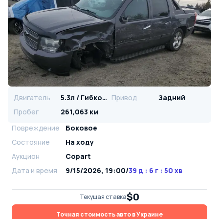
Двигатель
5.3л / Гибкое топливо
Привод
Задний
Пробег
261,063 км
Повреждение
Боковое
Состояние
На ходу
Аукцион
Copart
Дата и время
9/15/2026, 19:00
/
39 д : 6 г : 50 хв
$0
Текущая ставка
Точная стоимость авто в Украине