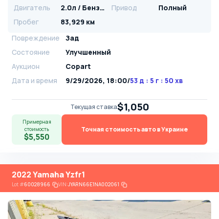
Двигатель
2.0л / Бензин
Привод
Полный
Пробег
83,929 км
Повреждение
Зад
Состояние
Улучшенный
Аукцион
Copart
Дата и время
9/29/2026, 18:00
/
53 д : 5 г : 50 хв
$1,050
Текущая ставка
Примерная
Точная стоимость авто в Украине
стоимость
$5,550
2022 Yamaha Yzfr1
Lot
#
60028966
VIN:
JYARN66E1NA002061