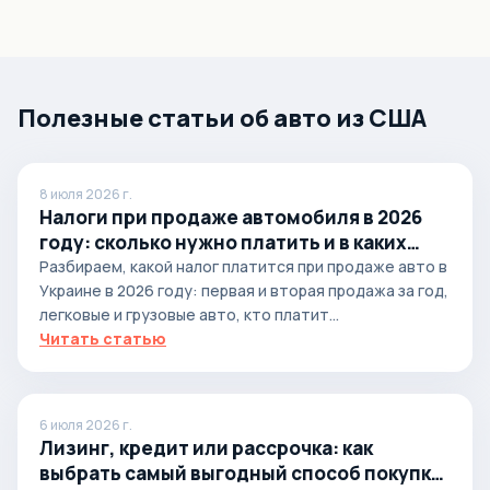
Полезные статьи об авто из США
8 июля 2026 г.
Налоги при продаже автомобиля в 2026
году: сколько нужно платить и в каких
случаях
Разбираем, какой налог платится при продаже авто в
Украине в 2026 году: первая и вторая продажа за год,
легковые и грузовые авто, кто платит...
Читать статью
6 июля 2026 г.
Лизинг, кредит или рассрочка: как
выбрать самый выгодный способ покупки