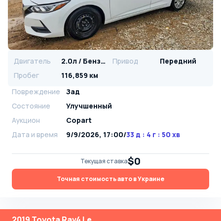
Двигатель
2.0л / Бензин
Привод
Передний
Пробег
116,859 км
Повреждение
Зад
Состояние
Улучшенный
Аукцион
Copart
Дата и время
9/9/2026, 17:00
/
33 д : 4 г : 50 хв
$0
Текущая ставка
Точная стоимость авто в Украине
2019 Toyota Rav4 Le