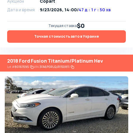
Аукцион
Copart
Дата и время
9/23/2026, 14:00
/
47 д : 1 г : 50 хв
$0
Текущая ставка
Точная стоимость авто в Украине
2018 Ford Fusion Titanium/Platinum Hev
Lot
#
80161595
VIN:
3FA6P0RU2JR150811