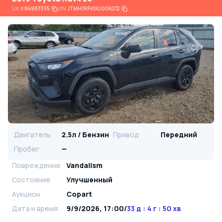
Lot
#
84983335
VIN:
JTMH1RFV0KJ006272
Двигатель
2.5л / Бензин
Привод
Передний
Пробег
—
Повреждение
Vandalism
Состояние
Улучшенный
Аукцион
Copart
Дата и время
9/9/2026, 17:00
/
33 д : 4 г : 50 хв