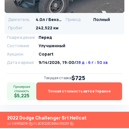
Двигатель
4.0л / Бензин
Привод
Полный
Пробег
242,522 км
Повреждение
Перед
Состояние
Улучшенный
Аукцион
Copart
Дата и время
9/14/2026, 19:00
/
38 д : 6 г : 50 хв
$725
Текущая ставка
Примерная
Точная стоимость авто в Украине
стоимость
$5,225
2022 Dodge Challenger Srt Hellcat
Lot
#
89552315
VIN:
2C3CDZC95NH136213