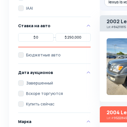
lexus is 
IAAI
2002 Le
Ставка на авто
Lot
#
84211815
Бюджетные авто
Дата аукционов
Завершенный
Вскоре торгуются
Купить сейчас
2004 Le
Lot
#
95222845
Марка