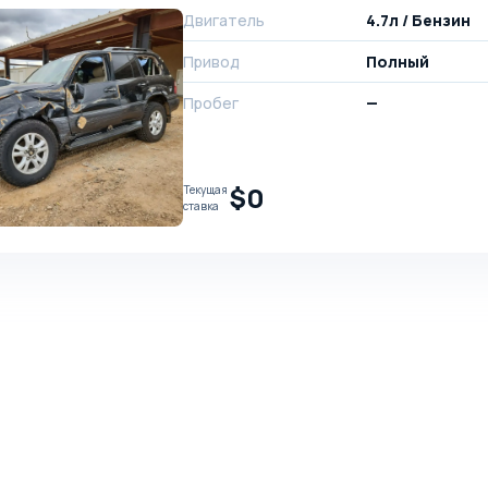
Двигатель
4.7л / Бензин
Привод
Полный
Пробег
—
$0
Текущая
ставка