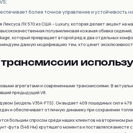
VS;
спечивает более точное управление и устойчивость на
 Лексуса ЛХ 570 из США – Luxury, которая делает акцент на 
высококачественная полуанилиновая кожаная обивка сидений, 
ackage, который превращает второй ряд в два отдельных комф
мендуем данную модификацию тем, кто ценит эксклюзивност
 трансмиссии использую
овыми агрегатами и современными трансмиссиями. В актуальн
ивший предыдущий V8.
дувом (модель V35A-FTS). Он выдает 409 лошадиных сил и 479
едач и обеспечивает отличную динамику при сохранении топл
тся большим спросом среди наших клиентов на вторичном рынк
 фунт-фута (546 Нм) крутящего момента и поставлялся вместе