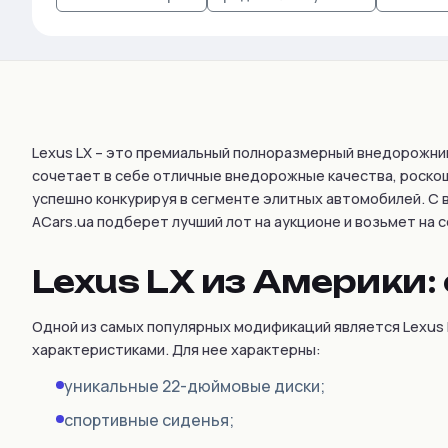
Autobianchi
Avatr
Avtokam
BAIC
Lexus LX – это премиальный полноразмерный внедорожник
Bajaj
сочетает в себе отличные внедорожные качества, роскош
Baltijas Dzips
успешно конкурируя в сегменте элитных автомобилей. С в
Batmobile
ACars.ua подберет лучший лот на аукционе и возьмет на 
Bentley
Lexus LX из Америки
Bertone
Bilenkin
Одной из самых популярных модификаций является Lexus 
Bio auto
характеристиками. Для нее характерны:
Bitter
уникальные 22-дюймовые диски;
BMW
спортивные сиденья;
Borgward