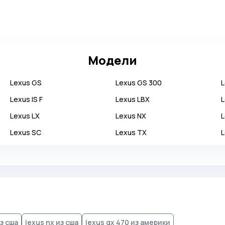
Модели
Lexus
GS
Lexus
GS 300
Lexus
IS F
Lexus
LBX
Lexus
LX
Lexus
NX
Lexus
SC
Lexus
TX
из сша
lexus nx из сша
lexus gx 470 из америки