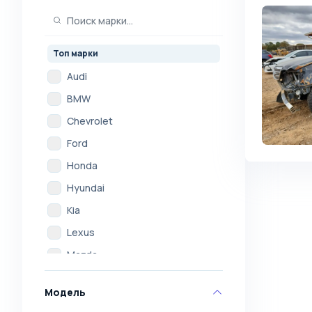
Топ марки
Audi
BMW
Chevrolet
Ford
Honda
Hyundai
Kia
Lexus
Mazda
Mercedes
Модель
Mitsubishi