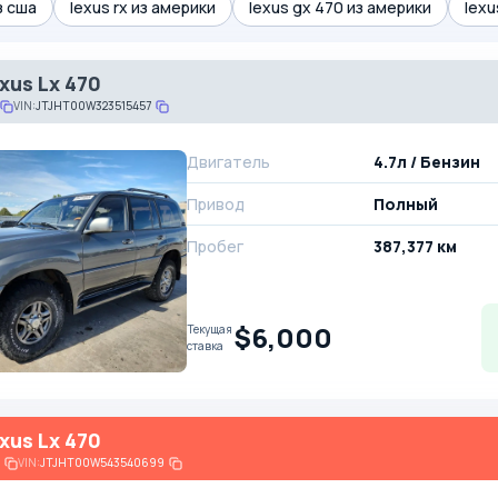
из сша
lexus rx из америки
lexus gx 470 из америки
lexu
xus Lx 470
VIN:
JTJHT00W323515457
Двигатель
4.7л / Бензин
Привод
Полный
Пробег
387,377 км
$6,000
Текущая
ставка
xus Lx 470
VIN:
JTJHT00W543540699