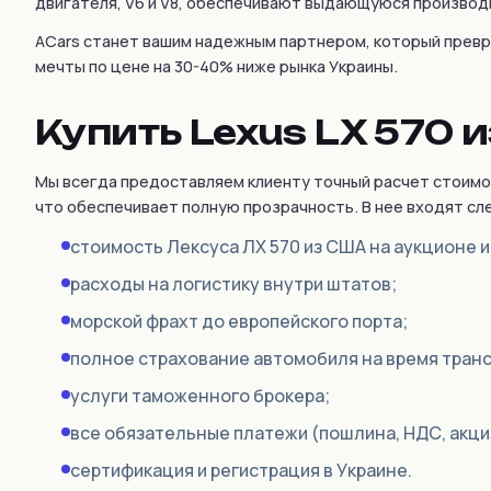
двигателя, V6 и V8, обеспечивают выдающуюся производ
Changan
ACars станет вашим надежным партнером, который превра
ChangFeng
мечты по цене на 30-40% ниже рынка Украины.
Changhe
Купить Lexus LX 570 
Chery
CHERYEXEED
Мы всегда предоставляем клиенту точный расчет стоимо
Chevrolet
что обеспечивает полную прозрачность. В нее входят с
Chrysler
стоимость Лексуса ЛХ 570 из США на аукционе 
Citroen
расходы на логистику внутри штатов;
Cizeta
морской фрахт до европейского порта;
Coggiola
полное страхование автомобиля на время тран
Cord
услуги таможенного брокера;
Cupra
все обязательные платежи (пошлина, НДС, акци
Dacia
сертификация и регистрация в Украине.
Dadi