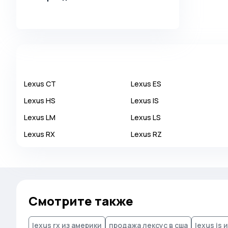
Alpina
Alpine
AMC
AM General
Apal
Lexus
CT
Lexus
ES
Ariel
Lexus
HS
Lexus
IS
Aro
Lexus
LM
Lexus
LS
Asia
Lexus
RX
Lexus
RZ
Aston Martin
Auburn
Audi
Aurus
Смотрите также
Austin
lexus rx из америки
продажа лексус в сша
lexus is 
Austin Healey