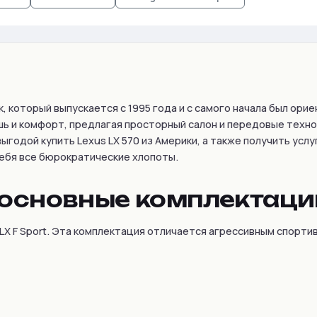
, который выпускается с 1995 года и с самого начала был ори
ь и комфорт, предлагая просторный салон и передовые техно
ыгодой купить Lexus LX 570 из Америки, а также получить усл
себя все бюрократические хлопоты.
: основные комплектаци
LX F Sport. Эта комплектация отличается агрессивным спорт