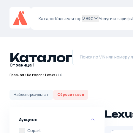
О нас
Каталог
Калькулятор
Услуги и тарифы
Каталог
Страница
1
Главная
Каталог
Lexus
LX
Найдено
результат
Сбросить все
Lexu
Аукцион
Copart