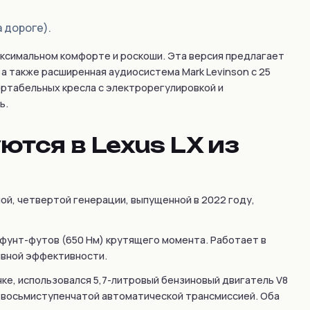
 дороге).
максимальном комфорте и роскоши. Эта версия предлагает
а также расширенная аудиосистема Mark Levinson с 25
ортабельных кресла с электрорегулировкой и
ь.
тся в Lexus LX из
ой, четвертой генерации, выпущенной в 2022 году,
 фунт-футов (650 Нм) крутящего момента. Работает в
ивной эффективности.
е, использовался 5,7-литровый бензиновый двигатель V8
 с восьмиступенчатой автоматической трансмиссией. Оба