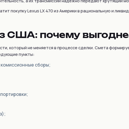
ительность, а их трансмиссии надежно передают крутящий мом
тит покупку Lexus LX 470 из Америки в рациональную и ликви
из США: почему выгодне
сти, который не меняется в процессе сделки. Смета формиру
ледующие пункты:
и комиссионные сборы;
спортировки;
з);