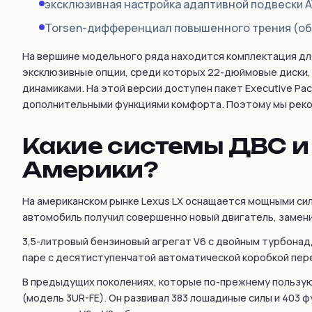
эксклюзивная настройка адаптивной подвески A
Brabus
Torsen-дифференциал повышенного трения (обе
Brilliance
На вершине модельного ряда находится комплектация для
Bristol
эксклюзивные опции, среди которых 22-дюймовые диски, 
Bronto
динамиками. На этой версии доступен пакет Executive P
дополнительными функциями комфорта. Поэтому мы реко
Bufori
Bugatti
Какие системы ДВС и
Buick
Америки?
BYD
Byvin
На американском рынке Lexus LX оснащается мощными сил
автомобиль получил совершенно новый двигатель, замен
Cadillac
3,5-литровый бензиновый агрегат V6 с двойным турбонад
Callaway
паре с десятиступенчатой автоматической коробкой пер
Carbodies
В предыдущих поколениях, которые по-прежнему пользую
Caterham
(модель 3UR-FE). Он развивал 383 лошадиные силы и 403
Chana