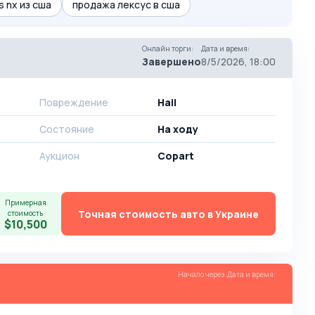
s nx из сша
продажа лексус в сша
Онлайн торги
:
Дата и время
:
Завершено
8/5/2026, 18:00
Повреждение
Hail
Состояние
На ходу
Аукцион
Copart
Примерная
Точная стоимость авто в Украине
стоимость
$10,500
Начало через
:
Дата и время
: