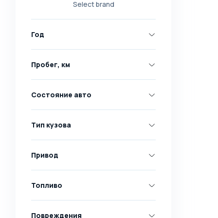
Select brand
Nissan
Opel
Год
Peugeot
Renault
Пробег, км
Skoda
Toyota
Состояние авто
Volkswagen
Volvo
Тип кузова
Все марки
Abarth
Привод
AC
Acura
Топливо
Adler
Повреждения
Alfa Romeo