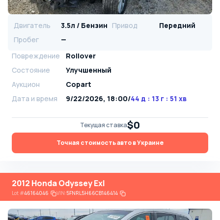
Двигатель
3.5л / Бензин
Привод
Передний
Пробег
—
Повреждение
Rollover
Состояние
Улучшенный
Аукцион
Copart
Дата и время
9/22/2026, 18:00
/
44 д : 13 г : 51 хв
$0
Текущая ставка
Точная стоимость авто в Украине
2012 Honda Odyssey Exl
Lot
#
46164046
VIN:
5FNRL5H66CB146414