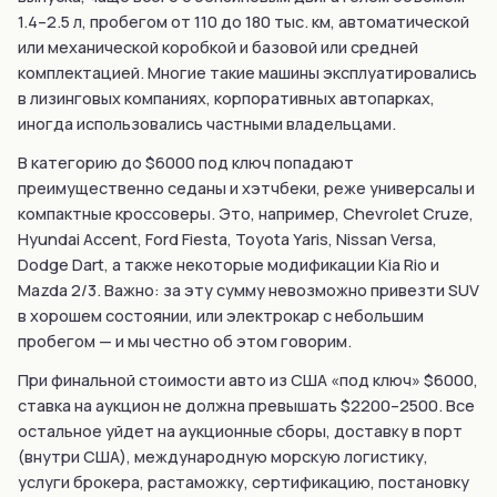
1.4–2.5 л, пробегом от 110 до 180 тыс. км, автоматической
или механической коробкой и базовой или средней
комплектацией. Многие такие машины эксплуатировались
в лизинговых компаниях, корпоративных автопарках,
иногда использовались частными владельцами.
В категорию до $6000 под ключ попадают
преимущественно седаны и хэтчбеки, реже универсалы и
компактные кроссоверы. Это, например, Chevrolet Cruze,
Hyundai Accent, Ford Fiesta, Toyota Yaris, Nissan Versa,
Dodge Dart, а также некоторые модификации Kia Rio и
Mazda 2/3. Важно: за эту сумму невозможно привезти SUV
в хорошем состоянии, или электрокар с небольшим
пробегом — и мы честно об этом говорим.
При финальной стоимости авто из США «под ключ» $6000,
ставка на аукцион не должна превышать $2200–2500. Все
остальное уйдет на аукционные сборы, доставку в порт
(внутри США), международную морскую логистику,
услуги брокера, растаможку, сертификацию, постановку