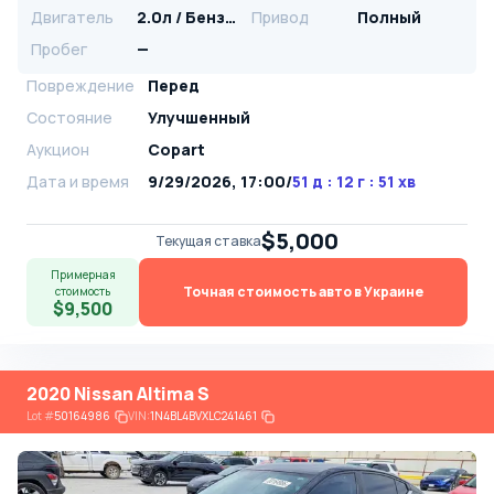
Двигатель
2.0л / Бензин
Привод
Полный
Пробег
—
Повреждение
Перед
Состояние
Улучшенный
Аукцион
Copart
Дата и время
9/29/2026, 17:00
/
51 д : 12 г : 51 хв
$5,000
Текущая ставка
Примерная
Точная стоимость авто в Украине
стоимость
$9,500
2020 Nissan Altima S
Lot
#
50164986
VIN:
1N4BL4BVXLC241461