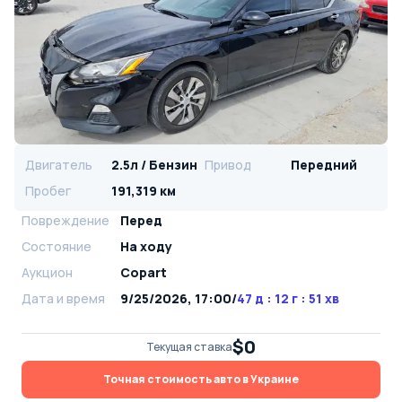
Двигатель
2.5л / Бензин
Привод
Передний
Пробег
191,319 км
Повреждение
Перед
Состояние
На ходу
Аукцион
Copart
Дата и время
9/25/2026, 17:00
/
47 д : 12 г : 51 хв
$0
Текущая ставка
Точная стоимость авто в Украине