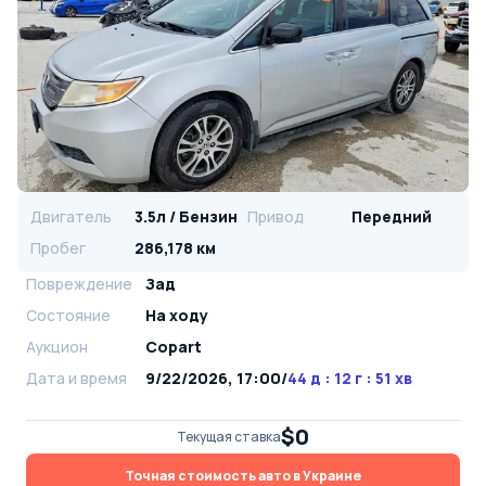
Двигатель
3.5л / Бензин
Привод
Передний
Пробег
286,178 км
Повреждение
Зад
Состояние
На ходу
Аукцион
Copart
Дата и время
9/22/2026, 17:00
/
44 д : 12 г : 51 хв
$0
Текущая ставка
Точная стоимость авто в Украине