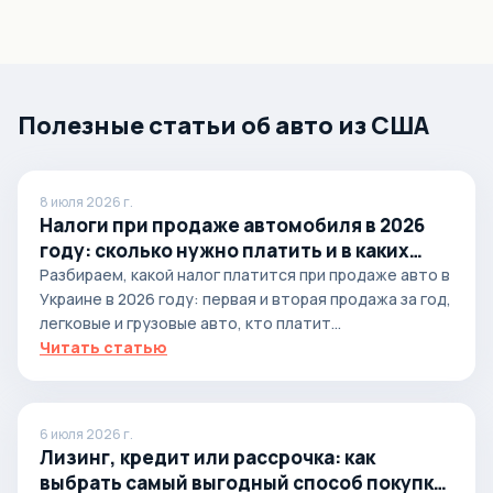
Полезные статьи об авто из США
8 июля 2026 г.
Налоги при продаже автомобиля в 2026
году: сколько нужно платить и в каких
случаях
Разбираем, какой налог платится при продаже авто в
Украине в 2026 году: первая и вторая продажа за год,
легковые и грузовые авто, кто платит...
Читать статью
6 июля 2026 г.
Лизинг, кредит или рассрочка: как
выбрать самый выгодный способ покупки