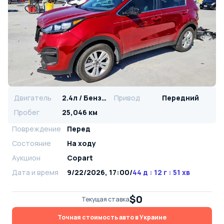
Двигатель
2.4л / Бензин
Привод
Передний
Пробег
25,046 км
Повреждение
Перед
Состояние
На ходу
Аукцион
Copart
Дата и время
9/22/2026, 17:00
/
44 д : 12 г : 51 хв
$0
Текущая ставка
Точная стоимость авто в Украине