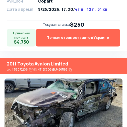
Аукцион
Copart
Дата и время
9/25/2026, 17:00
/
47 д : 12 г : 51 хв
$250
Текущая ставка
Примерная
Точная стоимость авто в Украине
стоимость
$4,750
2011 Toyota Avalon Limited
Lot
#
58072206
VIN:
4T1BK3DB4BU420593