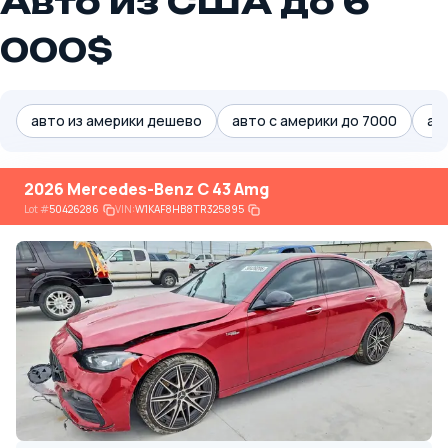
Авто из США до 6
000$
авто из америки дешево
авто с америки до 7000
ав
2026 Mercedes-Benz C 43 Amg
Lot
#
50426286
VIN:
W1KAF8HB8TR325895