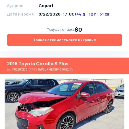
Аукцион
Copart
Дата и время
9/22/2026, 17:00
/
44 д : 12 г : 51 хв
$0
Текущая ставка
Точная стоимость авто в Украине
2016 Toyota Corolla S Plus
Lot
#
53287236
VIN:
5YFBURHE7GP467692