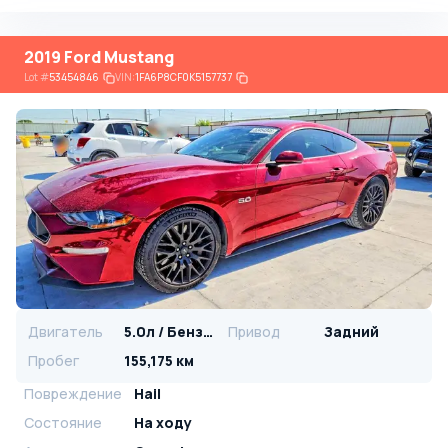
2019 Ford Mustang
Lot
#
53454846
VIN:
1FA6P8CF0K5157737
Двигатель
5.0л / Бензин
Привод
Задний
Пробег
155,175 км
Повреждение
Hail
Состояние
На ходу