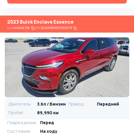
2023 Buick Enclave Essence
Lot
#
49046756
VIN:
5GAERBKWXPJ262378
Двигатель
3.6л / Бензин
Привод
Передний
Пробег
89,990 км
Повреждение
Перед
Состояние
На ходу