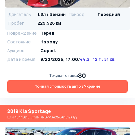
Двигатель
1.8л / Бензин
Привод
Передний
Пробег
229,526 км
Повреждение
Перед
Состояние
На ходу
Аукцион
Copart
Дата и время
9/22/2026, 17:00
/
44 д : 12 г : 51 хв
$0
Текущая ставка
Точная стоимость авто в Украине
2019 Kia Sportage
Lot
#
48445616
VIN:
KNDPM3AC5K7616123