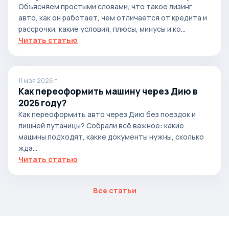
автомобиля
Объясняем простыми словами, что такое лизинг
авто, как он работает, чем отличается от кредита и
рассрочки, какие условия, плюсы, минусы и ко...
Читать статью
11 мая 2026 г.
Как переоформить машину через Дию в
2026 году?
Как переоформить авто через Дию без поездок и
лишней путаницы? Собрали всё важное: какие
машины подходят, какие документы нужны, сколько
жда...
Читать статью
Все статьи