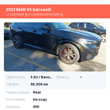
2023 BMW X5 Sdrive40I
Lot
#
43774809
VIN:
5UXCR4C07P9R10285
Двигатель
3.0л / Бензин
Привод
—
Пробег
96,506 км
Повреждение
Rear
Состояние
На ходу
Аукцион
IAAI