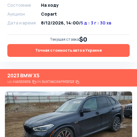
Состояние
На ходу
Аукцион
Copart
Дата и время
8/12/2026, 14:00
/
5 д : 3 г : 30 хв
$0
Текущая ставка
Точная стоимость авто в Украине
2023 BMW X5
Lot
#
46530836
VIN:
5UXTA6C06P9P23123