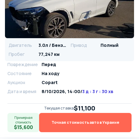
Двигатель
3.0л / Бензин
Привод
Полный
Пробег
77,247 км
Повреждение
Перед
Состояние
На ходу
Аукцион
Copart
Дата и время
8/10/2026, 14:00
/
3 д : 3 г : 30 хв
$11,100
Текущая ставка
Примерная
Точная стоимость авто в Украине
стоимость
$15,600