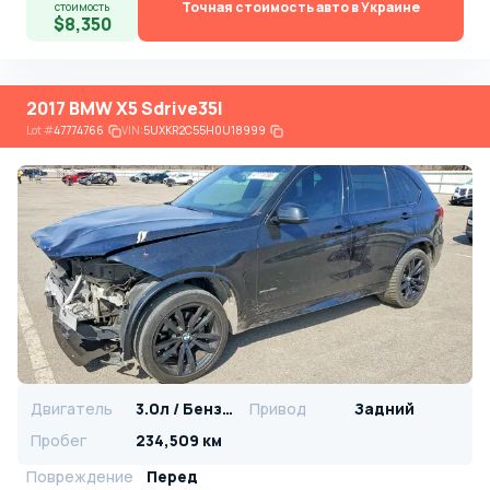
Точная стоимость авто в Украине
стоимость
$8,350
2017 BMW X5 Sdrive35I
Lot
#
47774766
VIN:
5UXKR2C55H0U18999
Двигатель
3.0л / Бензин
Привод
Задний
Пробег
234,509 км
Повреждение
Перед