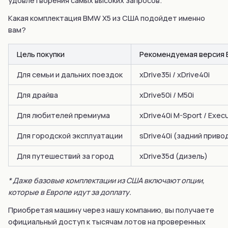
удовлетворения самых высоких запросов.
Какая комплектация BMW X5 из США подойдет именно
вам?
Цель покупки
Рекомендуемая версия 
Для семьи и дальних поездок
xDrive35i / xDrive40i
Для драйва
xDrive50i / M50i
Для любителей премиума
xDrive40i M-Sport / Exec
Для городской эксплуатации
sDrive40i (задний приво
Для путешествий за город
xDrive35d (дизель)
* Даже базовые комплектации из США включают опции,
которые в Европе идут за доплату.
Приобретая машину через нашу компанию, вы получаете
официальный доступ к тысячам лотов на проверенных