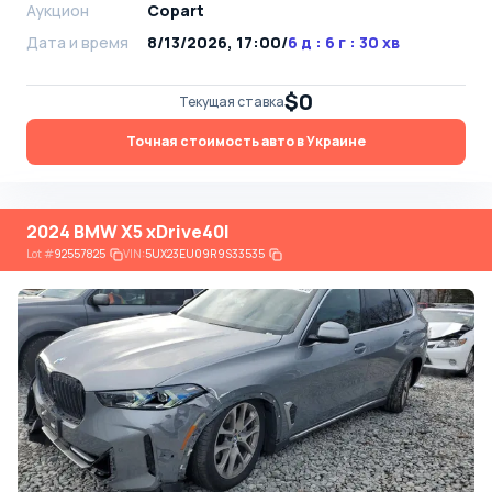
Аукцион
Copart
Дата и время
8/13/2026, 17:00
/
6 д : 6 г : 30 хв
$0
Текущая ставка
Точная стоимость авто в Украине
2024 BMW X5 xDrive40I
Lot
#
92557825
VIN:
5UX23EU09R9S33535