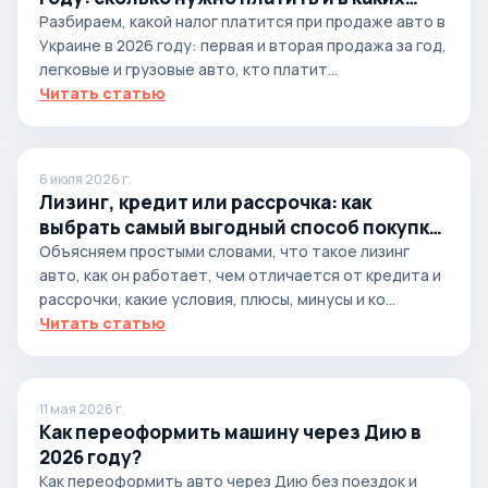
случаях
Разбираем, какой налог платится при продаже авто в
Украине в 2026 году: первая и вторая продажа за год,
легковые и грузовые авто, кто платит...
Читать статью
6 июля 2026 г.
Лизинг, кредит или рассрочка: как
выбрать самый выгодный способ покупки
автомобиля
Объясняем простыми словами, что такое лизинг
авто, как он работает, чем отличается от кредита и
рассрочки, какие условия, плюсы, минусы и ко...
Читать статью
11 мая 2026 г.
Как переоформить машину через Дию в
2026 году?
Как переоформить авто через Дию без поездок и