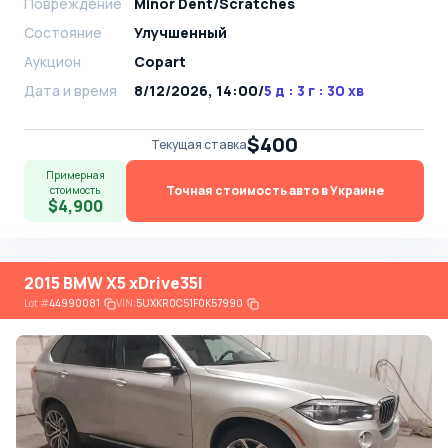
Повреждение
Minor Dent/Scratches
Состояние
Улучшенный
Аукцион
Copart
Дата и время
8/12/2026, 14:00
/
5 д : 3 г : 30 хв
$400
Текущая ставка
Примерная
Точная стоимость авто в Украине
стоимость
$4,900
2015 BMW X5 xDrive35I
Lot
#
44990081
VIN:
5UXKR0C51F0K57990