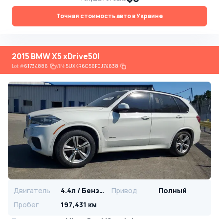
Точная стоимость авто в Украине
2015 BMW X5 xDrive50I
Lot
#
61734886
VIN:
5UXKR6C56F0J74638
Двигатель
4.4л / Бензин
Привод
Полный
Пробег
197,431 км