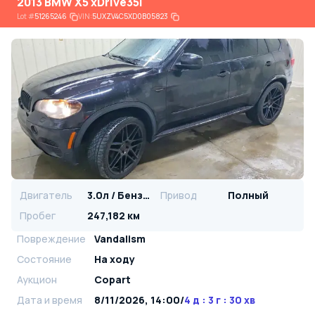
2013 BMW X5 xDrive35I
Lot
#
51265246
VIN:
5UXZV4C5XD0B05823
Двигатель
3.0л / Бензин
Привод
Полный
Пробег
247,182 км
Повреждение
Vandalism
Состояние
На ходу
Аукцион
Copart
Дата и время
8/11/2026, 14:00
/
4 д : 3 г : 30 хв