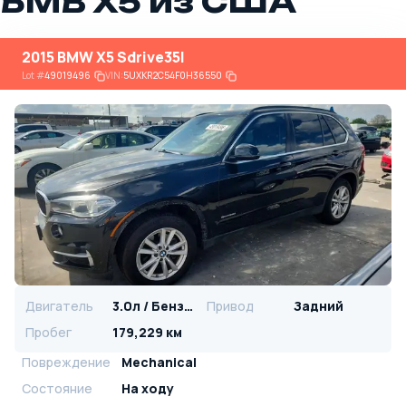
БМВ X5 из США
2015 BMW X5 Sdrive35I
Lot
#
49019496
VIN:
5UXKR2C54F0H36550
Двигатель
3.0л / Бензин
Привод
Задний
Пробег
179,229 км
Повреждение
Mechanical
Состояние
На ходу