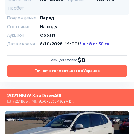
Пробег
—
Повреждение
Перед
Состояние
На ходу
Аукцион
Copart
Дата и время
8/10/2026, 19:00
/
3 д : 8 г : 30 хв
$0
Текущая ставка
Точная стоимость авто в Украине
2021 BMW X5 xDrive40I
Lot
#
72311635
VIN:
5UXCR6C03M9G97412