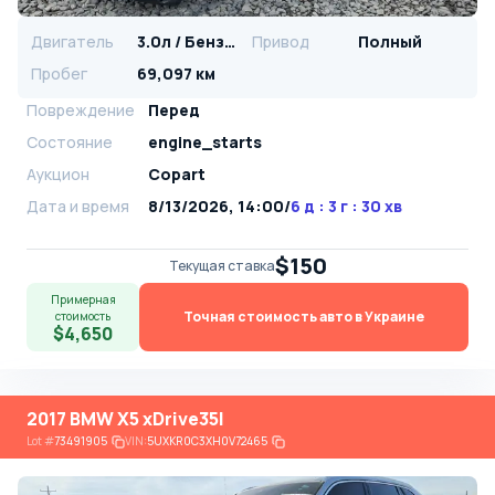
Двигатель
3.0л / Бензин
Привод
Полный
Пробег
69,097 км
Повреждение
Перед
Состояние
engine_starts
Аукцион
Copart
Дата и время
8/13/2026, 14:00
/
6 д : 3 г : 30 хв
$150
Текущая ставка
Примерная
Точная стоимость авто в Украине
стоимость
$4,650
2017 BMW X5 xDrive35I
Lot
#
73491905
VIN:
5UXKR0C3XH0V72465