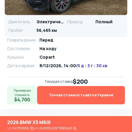
Двигатель
Электрический
Привод
Полный
Пробег
56,465 км
Повреждение
Перед
Состояние
На ходу
Аукцион
Copart
Дата и время
8/12/2026, 14:00
/
5 д : 3 г : 30 хв
$200
Текущая ставка
Примерная
Точная стоимость авто в Украине
стоимость
$4,700
2026 BMW X5 M60I
Lot
#
47709536
VIN:
5UX33EU08T9285492