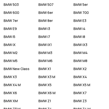
BMW
503
BMW
507
BMW
5er
BMW
600
BMW
6er
BMW
700
BMW
7er
BMW
8er
BMW
E3
BMW
E9
BMW
i3
BMW
i4
BMW
i5
BMW
i7
BMW
i8
BMW
iX
BMW
iX1
BMW
iX3
BMW
M2
BMW
M3
BMW
M4
BMW
M5
BMW
M6
BMW
M8
BMW
New Class
BMW
X1
BMW
X2
BMW
X3
BMW
X3 M
BMW
X4
BMW
X4 M
BMW
X5
BMW
X5 M
BMW
X6
BMW
X6 M
BMW
X7
BMW
XM
BMW
Z1
BMW
Z3
BMW
Z3 M
BMW
Z4
BMW
Z4 M