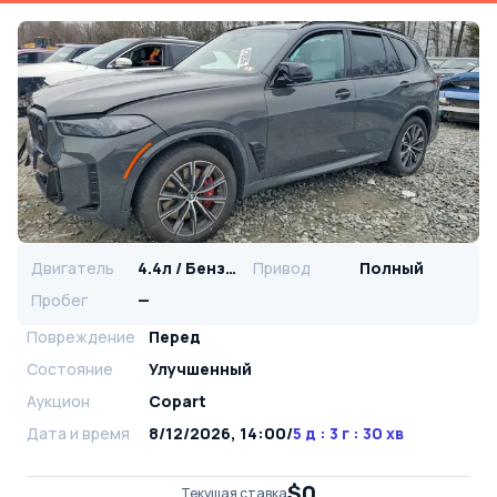
Двигатель
4.4л / Бензин
Привод
Полный
Пробег
—
Повреждение
Перед
Состояние
Улучшенный
Аукцион
Copart
Дата и время
8/12/2026, 14:00
/
5 д : 3 г : 30 хв
$0
Текущая ставка