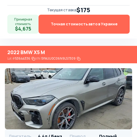
$175
Текущая ставка
Примерная
Точная стоимость авто в Украине
стоимость
$4,675
2022 BMW X5 M
Lot
#
53644336
VIN:
5YMJU0C06N9L57309
Двигатель
4.4л / Бензин
Привод
Полный