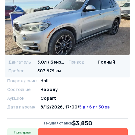
Двигатель
3.0л / Бензин
Привод
Полный
Пробег
307,979 км
Повреждение
Hail
Состояние
На ходу
Аукцион
Copart
Дата и время
8/12/2026, 17:00
/
5 д : 6 г : 30 хв
$3,850
Текущая ставка
Примерная