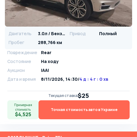
Двигатель
3.0л / Бензин
Привод
Полный
Пробег
288,766 км
Повреждение
Rear
Состояние
На ходу
Аукцион
IAAI
Дата и время
8/11/2026, 14:30
/
4 д : 4 г : 0 хв
$25
Текущая ставка
Примерная
Точная стоимость авто в Украине
стоимость
$4,525