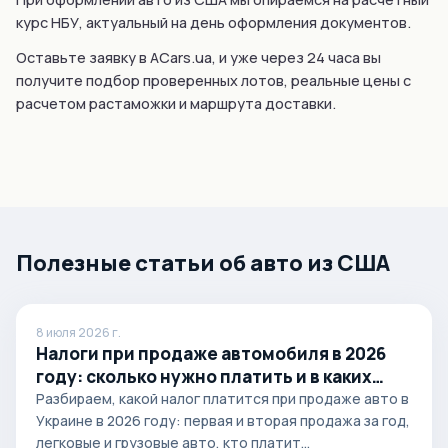
курс НБУ, актуальный на день оформления документов.
Оставьте заявку в ACars.ua, и уже через 24 часа вы
получите подбор проверенных лотов, реальные цены с
расчетом растаможки и маршрута доставки.
Полезные статьи об авто из США
8 июля 2026 г.
Налоги при продаже автомобиля в 2026
году: сколько нужно платить и в каких
случаях
Разбираем, какой налог платится при продаже авто в
Украине в 2026 году: первая и вторая продажа за год,
легковые и грузовые авто, кто платит...