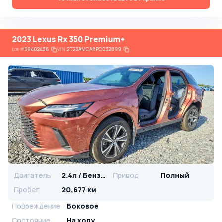
2023 Lexus Rx 350 Premium+
Lot
#
59402436
VIN:
2T2BAMCA8PC032899
Двигатель
2.4л / Бензин
Привод
Полный
Пробег
20,677 км
Повреждение
Боковое
Состояние
На ходу