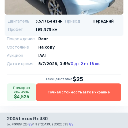
Двигатель
3.5л / Бензин
Привод
Передний
Пробег
199,979 км
Повреждение
Rear
Состояние
На ходу
Аукцион
IAAI
Дата и время
8/7/2026, 0:59
/
0 д : 2 г : 16 хв
$25
Текущая ставка
Примерная
Точная стоимость авто в Украине
стоимость
$4,525
2005 Lexus Rx 330
Lot
#
91854525
VIN:
2T2GA31U95C028595