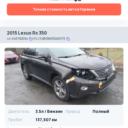
Точная стоимость авто в Украине
2015 Lexus Rx 350
Lot
#
43792394
VIN:
JTJBK1BA9F2483173
Двигатель
3.5л / Бензин
Привод
Полный
Пробег
137,507 км