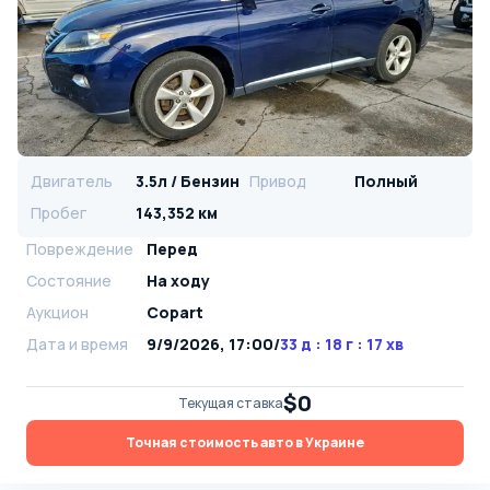
Двигатель
3.5л / Бензин
Привод
Полный
Пробег
143,352 км
Повреждение
Перед
Состояние
На ходу
Аукцион
Copart
Дата и время
9/9/2026, 17:00
/
33 д : 18 г : 17 хв
$0
Текущая ставка
Точная стоимость авто в Украине