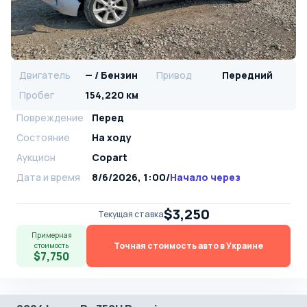
Двигатель
— / Бензин
Привод
Передний
Пробег
154,220 км
Повреждение
Перед
Состояние
На ходу
Аукцион
Copart
Дата и время
8/6/2026, 1:00
/
Начало через
$3,250
Текущая ставка
Примерная
Точная стоимость авто в Украине
стоимость
$7,750