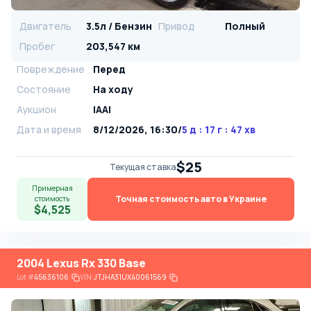
Двигатель
3.5л / Бензин
Привод
Полный
Пробег
203,547 км
Повреждение
Перед
Состояние
На ходу
Аукцион
IAAI
Дата и время
8/12/2026, 16:30
/
5 д : 17 г : 47 хв
$25
Текущая ставка
Примерная
Точная стоимость авто в Украине
стоимость
$4,525
2004 Lexus Rx 330 Base
Lot
#
45636106
VIN:
JTJHA31UX40061569