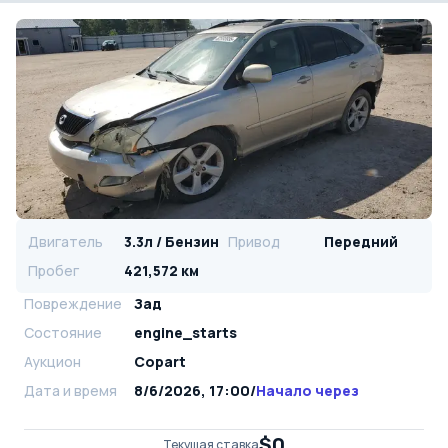
Двигатель
3.3л / Бензин
Привод
Передний
Пробег
421,572 км
Повреждение
Зад
Состояние
engine_starts
Аукцион
Copart
Дата и время
8/6/2026, 17:00
/
Начало через
$0
Текущая ставка