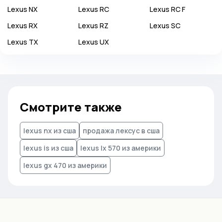
Lexus
NX
Lexus
RC
Lexus
RC F
Lexus
RX
Lexus
RZ
Lexus
SC
Lexus
TX
Lexus
UX
Смотрите также
lexus nx из сша
продажа лексус в сша
lexus is из сша
lexus lx 570 из америки
lexus gx 470 из америки