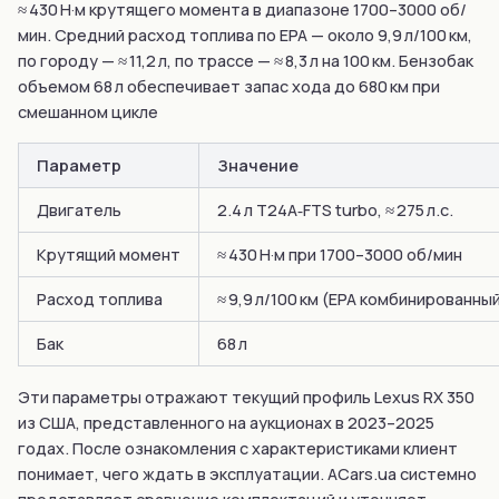
≈ 430 Н·м крутящего момента в диапазоне 1700–3000 об/
мин. Средний расход топлива по EPA — около 9,9 л/100 км,
по городу — ≈ 11,2 л, по трассе — ≈ 8,3 л на 100 км. Бензобак
объемом 68 л обеспечивает запас хода до 680 км при
смешанном цикле
Параметр
Значение
Двигатель
2.4 л T24A‑FTS turbo, ≈ 275 л.с.
Крутящий момент
≈ 430 Н·м при 1700–3000 об/мин
Расход топлива
≈ 9,9 л/100 км (EPA комбинированны
Бак
68 л
Эти параметры отражают текущий профиль Lexus RX 350
из США, представленного на аукционах в 2023–2025
годах. После ознакомления с характеристиками клиент
понимает, чего ждать в эксплуатации. ACars.ua системно