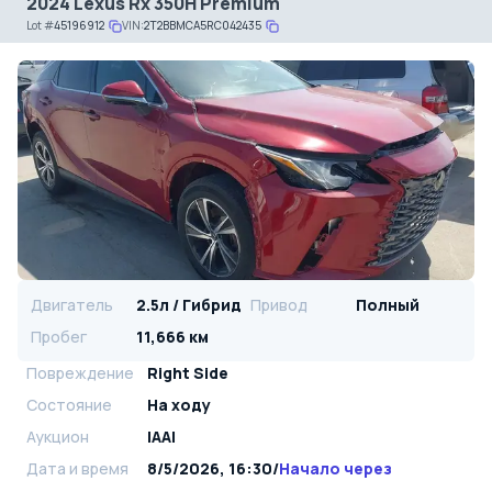
2024 Lexus Rx 350H Premium
Lot
#
45196912
VIN:
2T2BBMCA5RC042435
Двигатель
2.5л / Гибрид
Привод
Полный
Пробег
11,666 км
Повреждение
Right Side
Состояние
На ходу
Аукцион
IAAI
Дата и время
8/5/2026, 16:30
/
Начало через