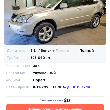
Двигатель
3.3л / Бензин
Привод
Полный
Пробег
323,090 км
Повреждение
Зад
Состояние
Улучшенный
Аукцион
Copart
Дата и время
8/11/2026, 17:00
/
4 д : 18 г : 17 хв
$0
Текущая ставка
Точная стоимость авто в Украине