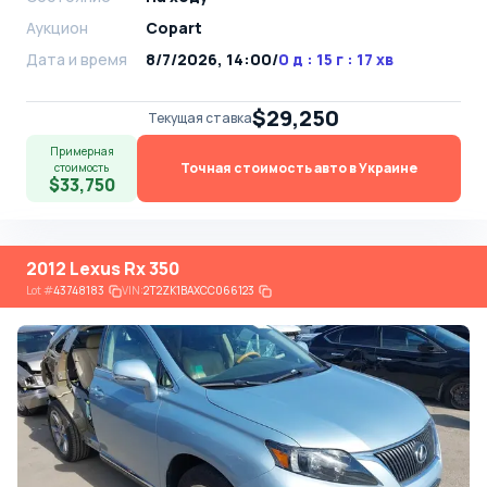
Аукцион
Copart
Дата и время
8/7/2026, 14:00
/
0 д : 15 г : 17 хв
$29,250
Текущая ставка
Примерная
Точная стоимость авто в Украине
стоимость
$33,750
2012 Lexus Rx 350
Lot
#
43748183
VIN:
2T2ZK1BAXCC066123