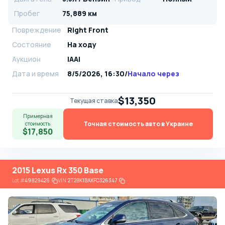
Пробег
75,889 км
Повреждение
Right Front
Состояние
На ходу
Аукцион
IAAI
Дата и время
8/5/2026, 16:30
/
Начало через
$13,350
Текущая ставка
Примерная
Точная стоимость авто в Украине
стоимость
$17,850
2015 Lexus Rx 350 Base
Lot
#
49829426
VIN:
2T2BK1BAXFC326347