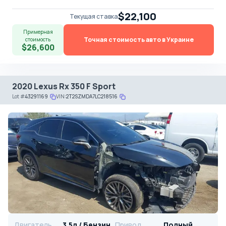
$22,100
Текущая ставка
Примерная
Точная стоимость авто в Украине
стоимость
$26,600
2020 Lexus Rx 350 F Sport
Lot
#
43291169
VIN:
2T2SZMDA7LC218516
Двигатель
3.5л / Бензин
Привод
Полный