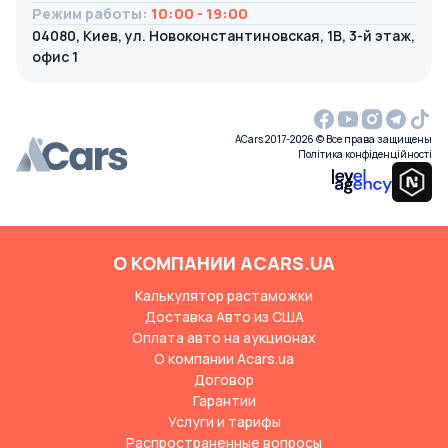
Режим работы
:
10:00 - 19:00
04080, Киев, ул. Новоконстантиновская, 1В, 3-й этаж,
офис 1
ACars 2017-2026 © Все права защищены
Політика конфіденційності
О КОМПАНИИ ACARS.UA
Калькулятор растаможки
Доставка Авто из США
Оплата авто на аукционах
О компании Acars.ua
Договор
Гарантии
Услуги и тарифы
Распространенные вопросы