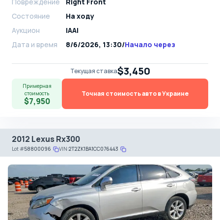
Повреждение
Right Front
Состояние
На ходу
Аукцион
IAAI
Дата и время
8/6/2026, 13:30
/
Начало через
$3,450
Текущая ставка
Примерная
Точная стоимость авто в Украине
стоимость
$7,950
2012 Lexus Rx300
Lot
#
58800096
VIN:
2T2ZK1BA1CC076443