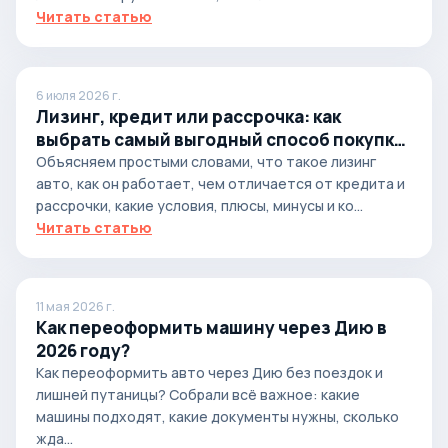
Читать статью
6 июля 2026 г.
Лизинг, кредит или рассрочка: как
выбрать самый выгодный способ покупки
автомобиля
Объясняем простыми словами, что такое лизинг
авто, как он работает, чем отличается от кредита и
рассрочки, какие условия, плюсы, минусы и ко...
Читать статью
11 мая 2026 г.
Как переоформить машину через Дию в
2026 году?
Как переоформить авто через Дию без поездок и
лишней путаницы? Собрали всё важное: какие
машины подходят, какие документы нужны, сколько
жда...