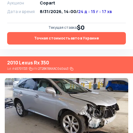
Аукцион
Copart
Дата и время
8/31/2026, 14:00
/
24 д : 15 г : 17 хв
$0
Текущая ставка
Точная стоимость авто в Украине
2010 Lexus Rx 350
Lot
#
45701723
VIN:
2T2BK1BAXAC040443