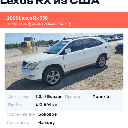
Lexus RX из США
2005 Lexus Rx 330
Lot
#
61198126
VIN:
2T2HA31UX5C053218
Двигатель
3.3л / Бензин
Привод
Полный
Пробег
413,899 км
Повреждение
Боковое
Состояние
На ходу