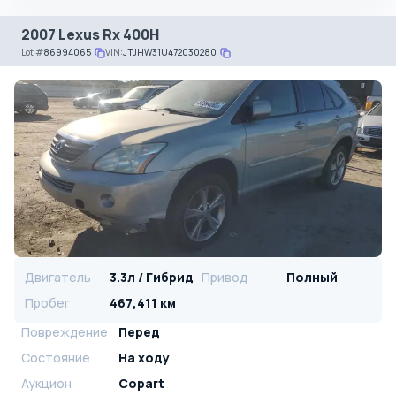
2007 Lexus Rx 400H
Lot
#
86994065
VIN:
JTJHW31U472030280
Двигатель
3.3л / Гибрид
Привод
Полный
Пробег
467,411 км
Повреждение
Перед
Состояние
На ходу
Аукцион
Copart