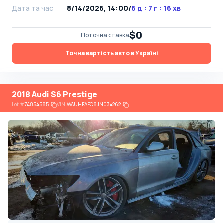
Дата та час
8/14/2026, 14:00
/
6 д : 7 г : 16 хв
$0
Поточна ставка
Точна вартість авто в Україні
2018 Audi S6 Prestige
Lot
#
74854585
VIN:
WAUHFAFC8JN034262