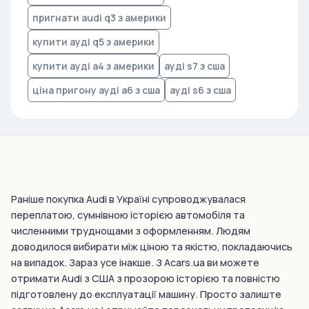
пригнати audi q3 з америки
купити ауді q5 з америки
купити ауді а4 з америки
ауді s7 з сша
ціна пригону ауді а6 з сша
ауді s6 з сша
Раніше покупка Audi в Україні супроводжувалася
переплатою, сумнівною історією автомобіля та
численними труднощами з оформленням. Людям
доводилося вибирати між ціною та якістю, покладаючись
на випадок. Зараз усе інакше. З Acars.ua ви можете
отримати Audi з США з прозорою історією та повністю
підготовлену до експлуатації машину. Просто залиште