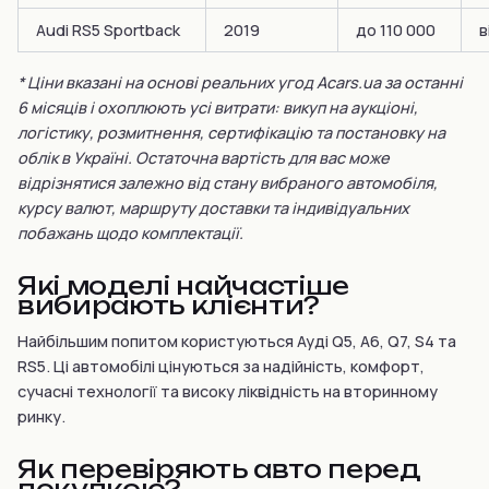
Audi RS5 Sportback
2019
до 110 000
в
* Ціни вказані на основі реальних угод Acars.ua за останні
6 місяців і охоплюють усі витрати: викуп на аукціоні,
логістику, розмитнення, сертифікацію та постановку на
облік в Україні. Остаточна вартість для вас може
відрізнятися залежно від стану вибраного автомобіля,
курсу валют, маршруту доставки та індивідуальних
побажань щодо комплектації.
Які моделі найчастіше
вибирають клієнти?
Найбільшим попитом користуються Ауді Q5, A6, Q7, S4 та
RS5. Ці автомобілі цінуються за надійність, комфорт,
сучасні технології та високу ліквідність на вторинному
ринку.
Як перевіряють авто перед
покупкою?