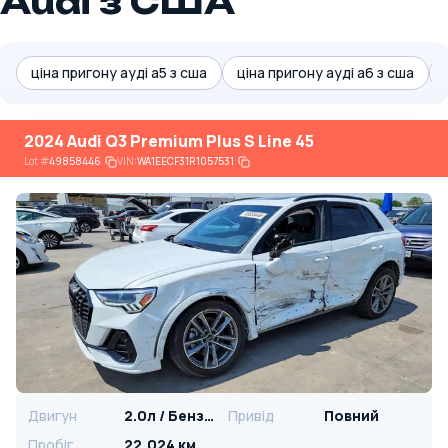
Audi з США
ціна пригону ауді а5 з сша
ціна пригону ауді а6 з сша
2024 Audi Q3 Premium Plus S Line 45
Lot
#
49858446
VIN:
WA1EECF31R1057531
Двигун
2.0л / Бензин
Привід
Повний
Пробіг
22,024 км