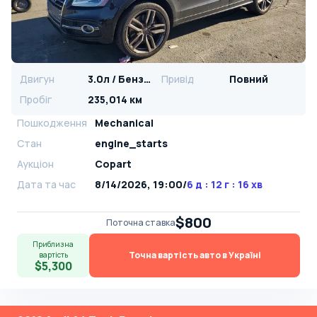
Двигун
3.0л / Бензин
Привід
Повний
Пробіг
235,014 км
Пошкодження
Mechanical
Стан
engine_starts
Аукціон
Copart
Дата та час
8/14/2026, 19:00
/
6 д : 12 г : 16 хв
$800
Поточна ставка
Приблизна
Точна вартість авто в Україні
вартість
$5,300