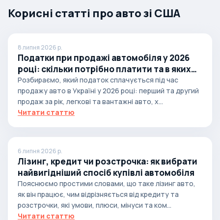
Корисні статті про авто зі США
8 липня 2026 р.
Податки при продажі автомобіля у 2026
році: скільки потрібно платити та в яких
випадках
Розбираємо, який податок сплачується під час
продажу авто в Україні у 2026 році: перший та другий
продаж за рік, легкові та вантажні авто, х...
Читати статтю
6 липня 2026 р.
Лізинг, кредит чи розстрочка: як вибрати
найвигідніший спосіб купівлі автомобіля
Пояснюємо простими словами, що таке лізинг авто,
як він працює, чим відрізняється від кредиту та
розстрочки, які умови, плюси, мінуси та ком...
Читати статтю