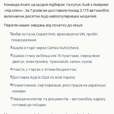
Команда Acars.ua щодня підбирає та купує Audi з Америки
«під ключ». За 7 років ми доставили понад 2 173 автомобілі,
включаючи десятки Ауді найпопулярніших моделей.
Перелік наших завдань від початку до кінця:
1
Вибір лота на Copart/IAAI, враховуючи VIN, пробіг,
пошкодження.
2
Аналіз історії через Carfax/AutoCheck.
3
Оцінка стану за більш ніж 15 пунктами, серед яких
двигун, електроніка, трансмісія, салон, кузов.
4
Участь у торгах з чітким бюджетом.
5
Доставка Ауді із США по всій Україні.
6
Розмитнення, сертифікація, реєстрація на українські
номери.
7
Передача ключів та документів – автомобіль одразу
готовий до поїздки.