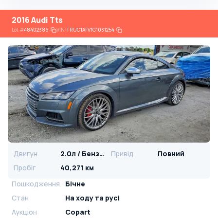
2016 Audi Tts
Lot
#
48402386
VIN:
TRUC1AFV1G1031254
Двигун
2.0л / Бензин
Привід
Повний
Пробіг
40,271 км
Пошкодження
Бічне
Стан
На ​​ходу та русі
Аукціон
Copart