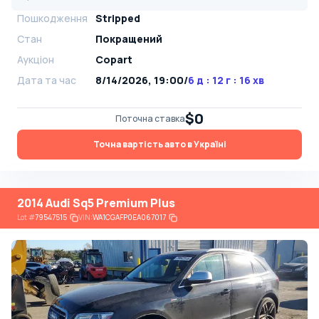
Пошкодження
Stripped
Стан
Покращений
Аукціон
Copart
Дата та час
8/14/2026, 19:00
/
6 д : 12 г : 16 хв
$0
Поточна ставка
Точна вартість авто в Україні
2014 Audi Sq5 Premium Plus
Lot
#
79547515
VIN:
WA1CGAFP0EA067017