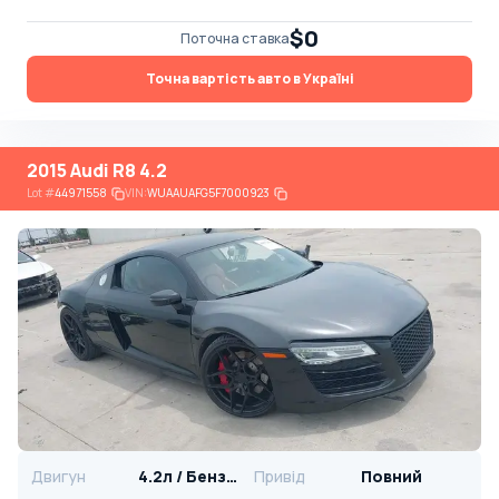
$0
Поточна ставка
Точна вартість авто в Україні
2015 Audi R8 4.2
Lot
#
44971558
VIN:
WUAAUAFG5F7000923
Двигун
4.2л / Бензин
Привід
Повний