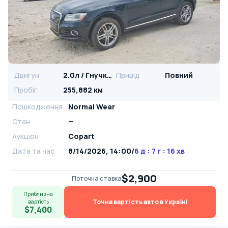
Двигун
2.0л / Гнучке паливо
Привід
Повний
Пробіг
255,882 км
Пошкодження
Normal Wear
Стан
—
Аукціон
Copart
Дата та час
8/14/2026, 14:00
/
6 д : 7 г : 16 хв
$2,900
Поточна ставка
Приблизна
Точна вартість авто в Україні
вартість
$7,400