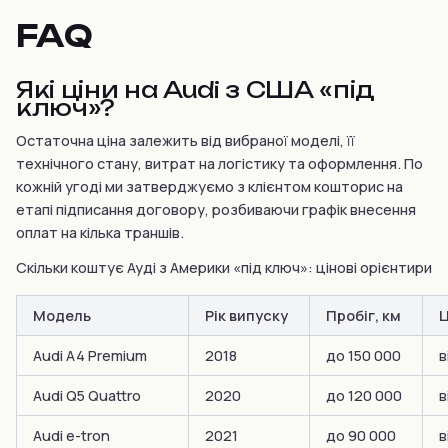
FAQ
Які ціни на Audi з США «під
ключ»?
Остаточна ціна залежить від вибраної моделі, її
технічного стану, витрат на логістику та оформлення. По
кожній угоді ми затверджуємо з клієнтом кошторис на
етапі підписання договору, розбиваючи графік внесення
оплат на кілька траншів.
Скільки коштує Ауді з Америки «під ключ»: цінові орієнтири
Модель
Рік випуску
Пробіг, км
Ц
Audi A4 Premium
2018
до 150 000
в
Audi Q5 Quattro
2020
до 120 000
в
Audi e-tron
2021
до 90 000
в