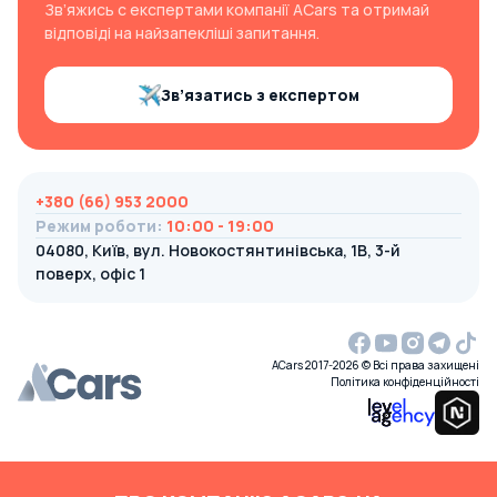
Зв’яжись с експертами компанії ACars та отримай
відповіді на найзапекліші запитання.
Зв’язатись з експертом
+380 (66) 953 2000
Режим роботи
:
10:00 - 19:00
04080, Київ, вул. Новокостянтинівська, 1В, 3-й
поверх, офіс 1
ACars 2017-2026 © Всі права захищені
Політика конфіденційності