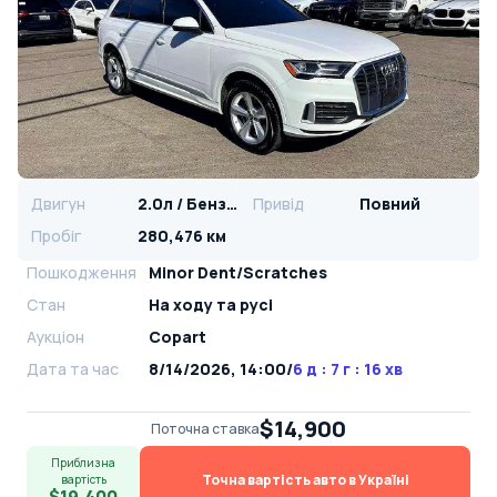
Двигун
2.0л / Бензин
Привід
Повний
Пробіг
280,476 км
Пошкодження
Minor Dent/Scratches
Стан
На ​​ходу та русі
Аукціон
Copart
Дата та час
8/14/2026, 14:00
/
6 д : 7 г : 16 хв
$14,900
Поточна ставка
Приблизна
Точна вартість авто в Україні
вартість