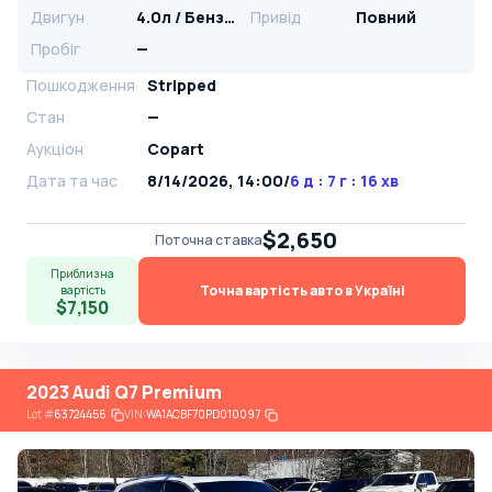
Двигун
4.0л / Бензин
Привід
Повний
Пробіг
—
Пошкодження
Stripped
Стан
—
Аукціон
Copart
Дата та час
8/14/2026, 14:00
/
6 д : 7 г : 16 хв
$2,650
Поточна ставка
Приблизна
Точна вартість авто в Україні
вартість
$7,150
2023 Audi Q7 Premium
Lot
#
63724456
VIN:
WA1ACBF70PD010097