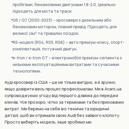
пробігами, бензиновими двигунами 1.8-2.0, ідеально
підходять для міста та траси.
Q5 / Q7 (2020-2023) – кросовери з дизельним або
бензиновим мотором, повний привід. Підходять для
великої сім'ї та тривалих поїздок.
RS-моделі (RS4, RS5, RS6) – авто преміум-класу, спорт-
комплектація, потужний двигун.
e-tron / e-tron GT – електромобілі преміум-сегмента з
низькими експлуатаційними витратами та сучасними
технологіями.
Ауді кросовер із США – це не тільки вигідно, а й зручно,
якщо довірити весь процес професіоналам. Ми в Acars.ua
супроводжуємо угоду від першого дзвінка до передачі
ключів. Усе прозоро, чітко за термінами та без прихованих
витрат. Ми беремо на себе всі технічні та юридичні
деталі, щоб ви отримали свою Audi без зайвого клопоту.
Просто виберіть модель, інше зробимо ми.