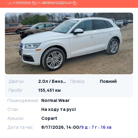
Lot
#
78085955
VIN:
WA1BNAFY2J2221449
Двигун
2.0л / Бензин
Привід
Повний
Пробіг
155,451 км
Пошкодження
Normal Wear
Стан
На ​​ходу та русі
Аукціон
Copart
Дата та час
8/17/2026, 14:00
/
9 д : 7 г : 16 хв