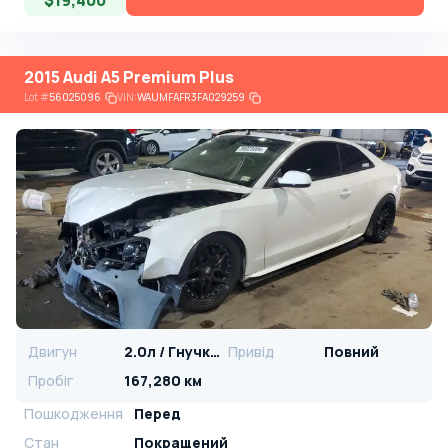
$19,400
2015 Audi A5 Premium Plus
Lot
#
56025096
VIN:
WAUMFAFR3FA029259
Двигун
2.0л / Гнучке паливо
Привід
Повний
Пробіг
167,280 км
Пошкодження
Перед
Стан
Покращений