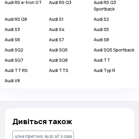
Audi
RS e-tron GT
Audi
RS Q3
Audi
RS Q3
Sportback
Audi
RS Q8
Audi
S1
Audi
S2
Audi
S3
Audi
S4
Audi
S5
Audi
S6
Audi
S7
Audi
S8
Audi
SQ2
Audi
SQ5
Audi
SQ5 Sportback
Audi
SQ7
Audi
SQ8
Audi
TT
Audi
TT RS
Audi
TTS
Audi
Typ R
Audi
V8
Дивіться також
ціна пригону ауді а7 з сша