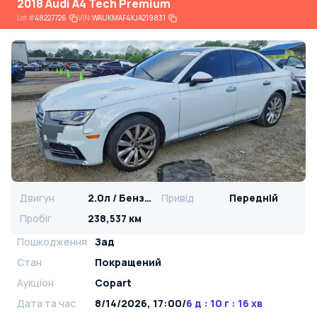
2018 Audi A4 Tech Premium
Lot
#
48227726
VIN:
WAUKMAF4XJA219831
Двигун
2.0л / Бензин
Привід
Передній
Пробіг
238,537 км
Пошкодження
Зад
Стан
Покращений
Аукціон
Copart
Дата та час
8/14/2026, 17:00
/
6 д : 10 г : 16 хв