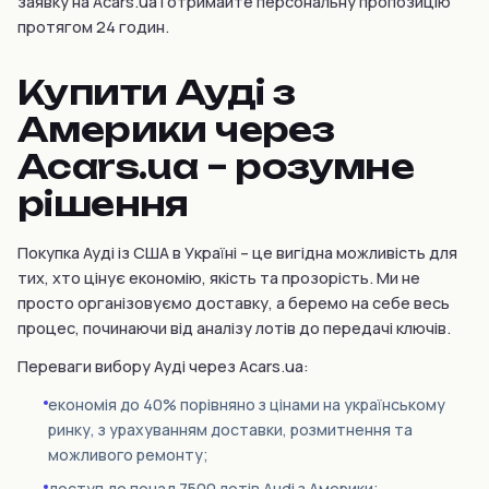
заявку на Acars.ua і отримайте персональну пропозицію
протягом 24 годин.
Купити Ауді з
Америки через
Acars.ua – розумне
рішення
Покупка Ауді із США в Україні – це вигідна можливість для
тих, хто цінує економію, якість та прозорість. Ми не
просто організовуємо доставку, а беремо на себе весь
процес, починаючи від аналізу лотів до передачі ключів.
Переваги вибору Ауді через Acars.ua:
економія до 40% порівняно з цінами на українському
ринку, з урахуванням доставки, розмитнення та
можливого ремонту;
доступ до понад 7500 лотів Audi з Америки;