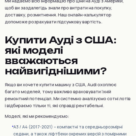
Ми надаємо всю інформацію про ціни на Ауді з Америки,
щоб ви заздалегідь знали про витрати на покупку,
доставку, розмитнення. Наш онлайн-калькулятор
допоможе розрахувати підсумкову вартість.
Купити Ауді з США:
які моделі
вважаються
найвигіднішими?
Якщо ви хочете купити машину з США, Audi охоплює
багато моделей, тому важливо враховувати їхній
ремонтний потенціал. Ми системно аналізуємо сотні лотів
і відбираємо тільки ті, які справді рентабельні.
Моделі, які ми рекомендуємо:
A3 / A4 (2017-2021) – компактні та середньорозмірні
седани, а також ліфтбеки окремих версій з помірними