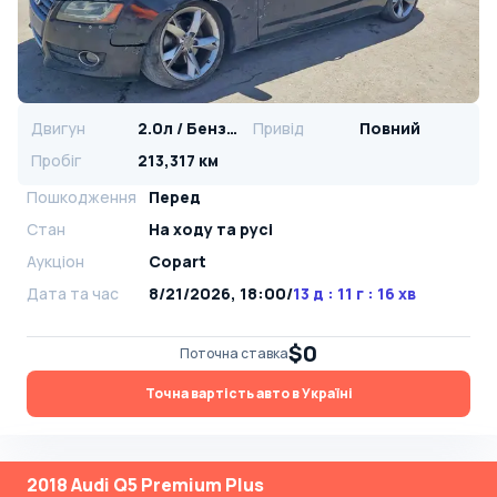
Двигун
2.0л / Бензин
Привід
Повний
Пробіг
213,317 км
Пошкодження
Перед
Стан
На ​​ходу та русі
Аукціон
Copart
Дата та час
8/21/2026, 18:00
/
13 д : 11 г : 16 хв
$0
Поточна ставка
Точна вартість авто в Україні
2018 Audi Q5 Premium Plus