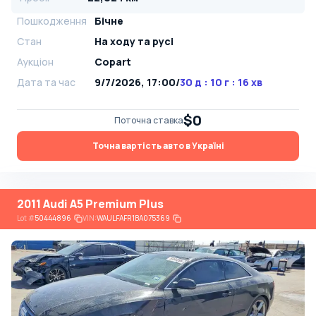
Пошкодження
Бічне
Стан
На ​​ходу та русі
Аукціон
Copart
Дата та час
9/7/2026, 17:00
/
30 д : 10 г : 16 хв
$0
Поточна ставка
Точна вартість авто в Україні
2011 Audi A5 Premium Plus
Lot
#
50444896
VIN:
WAULFAFR1BA075369