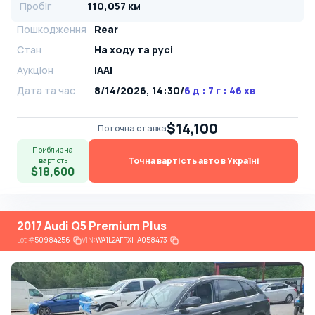
Пробіг
110,057 км
Пошкодження
Rear
Стан
На ​​ходу та русі
Аукціон
IAAI
Дата та час
8/14/2026, 14:30
/
6 д : 7 г : 46 хв
$14,100
Поточна ставка
Приблизна
Точна вартість авто в Україні
вартість
$18,600
2017 Audi Q5 Premium Plus
Lot
#
50984256
VIN:
WA1L2AFPXHA058473