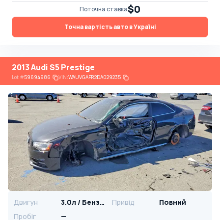
$0
Поточна ставка
Точна вартість авто в Україні
2013 Audi S5 Prestige
Lot
#
59694986
VIN:
WAUVGAFR2DA029235
Двигун
3.0л / Бензин
Привід
Повний
Пробіг
—