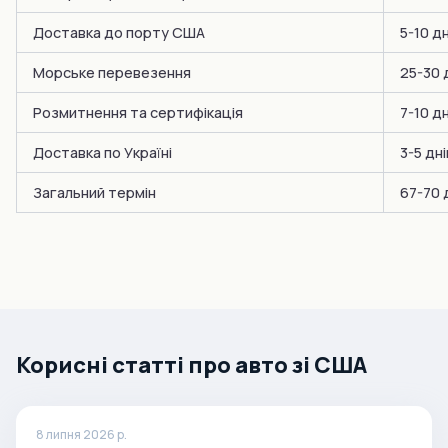
Доставка до порту США
5-10 дн
Морське перевезення
25-30 
Розмитнення та сертифікація
7-10 дн
Доставка по Україні
3-5 дні
Загальний термін
67-70 
Корисні статті про авто зі США
8 липня 2026 р.