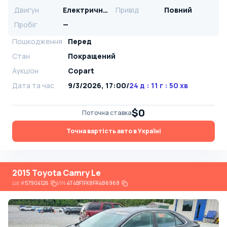
Двигун
Електричний
Привід
Повний
Пробіг
—
Пошкодження
Перед
Стан
Покращений
Аукціон
Copart
Дата та час
9/3/2026, 17:00
/
24 д : 11 г : 50 хв
$0
Поточна ставка
Точна вартість авто в Україні
2015 Toyota Camry Le
Lot
#
57904126
VIN:
4T4BF1FK8FR486968