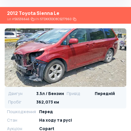
2012 Toyota Sienna Le
Lot
#
56536646
VIN:
5TDKK3DC8CS277960
Двигун
3.5л / Бензин
Привід
Передній
Пробіг
362,073 км
Пошкодження
Перед
Стан
На ​​ходу та русі
Аукціон
Copart