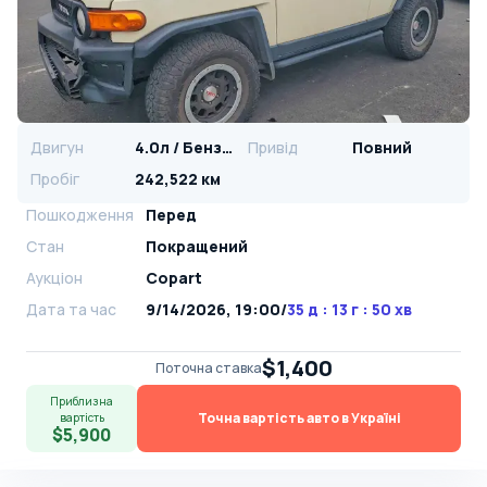
Двигун
4.0л / Бензин
Привід
Повний
Пробіг
242,522 км
Пошкодження
Перед
Стан
Покращений
Аукціон
Copart
Дата та час
9/14/2026, 19:00
/
35 д : 13 г : 50 хв
$1,400
Поточна ставка
Приблизна
Точна вартість авто в Україні
вартість
$5,900