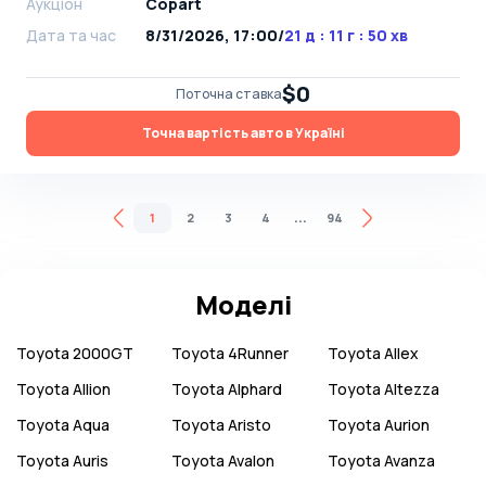
Аукціон
Copart
Дата та час
8/31/2026, 17:00
/
21 д : 11 г : 50 хв
$0
Поточна ставка
Точна вартість авто в Україні
...
1
2
3
4
94
Моделі
Toyota
2000GT
Toyota
4Runner
Toyota
Allex
Toyota
Allion
Toyota
Alphard
Toyota
Altezza
Toyota
Aqua
Toyota
Aristo
Toyota
Aurion
Toyota
Auris
Toyota
Avalon
Toyota
Avanza