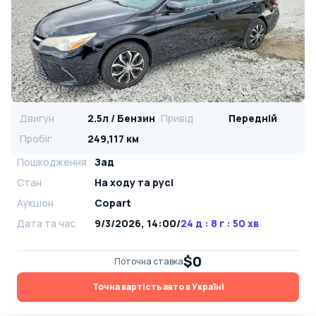
Двигун
2.5л / Бензин
Привід
Передній
Пробіг
249,117 км
Пошкодження
Зад
Стан
На ​​ходу та русі
Аукціон
Copart
Дата та час
9/3/2026, 14:00
/
24 д : 8 г : 50 хв
$0
Поточна ставка
Точна вартість авто в Україні