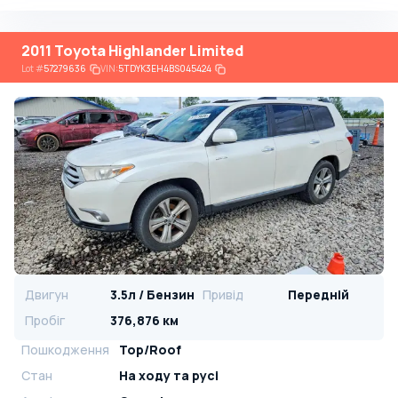
2011 Toyota Highlander Limited
Lot
#
57279636
VIN:
5TDYK3EH4BS045424
Двигун
3.5л / Бензин
Привід
Передній
Пробіг
376,876 км
Пошкодження
Top/Roof
Стан
На ​​ходу та русі