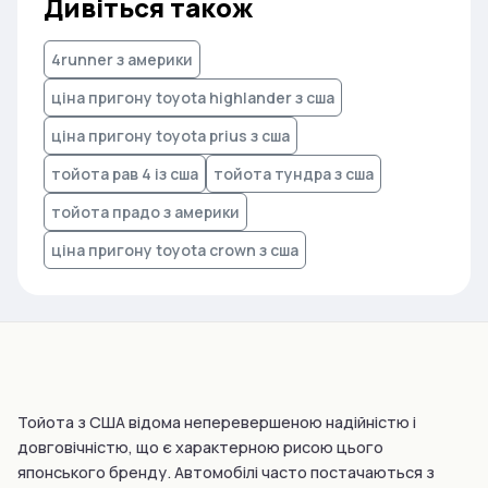
Дивіться також
4runner з америки
ціна пригону toyota highlander з сша
ціна пригону toyota prius з сша
тойота рав 4 із сша
тойота тундра з сша
тойота прадо з америки
ціна пригону toyota crown з сша
Тойота з США відома неперевершеною надійністю і
довговічністю, що є характерною рисою цього
японського бренду. Автомобілі часто постачаються з