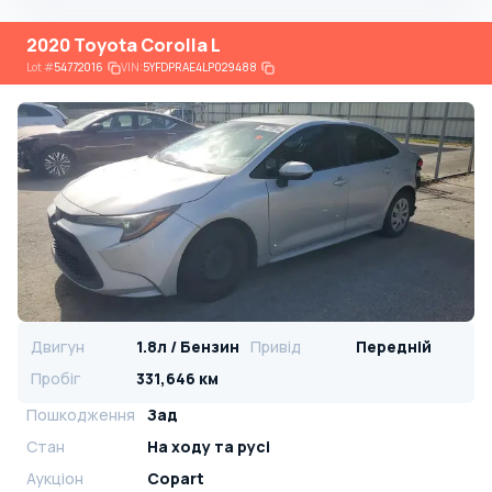
2020 Toyota Corolla L
Lot
#
54772016
VIN:
5YFDPRAE4LP029488
Двигун
1.8л / Бензин
Привід
Передній
Пробіг
331,646 км
Пошкодження
Зад
Стан
На ​​ходу та русі
Аукціон
Copart