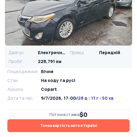
Двигун
Електричний
Привід
Передній
Пробіг
228,791 км
Пошкодження
Бічне
Стан
На ​​ходу та русі
Аукціон
Copart
Дата та час
9/7/2026, 17:00
/
28 д : 11 г : 50 хв
$0
Поточна ставка
Точна вартість авто в Україні