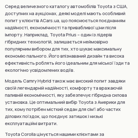
Серед величезного каталогу автомобілів Toyota з США,
доступних на аукціонах, деякі моделі мають особливий
попит у клієнтів ACars.ua, що пояснюється поєднанням
надійності, економічності та привабливої ціни після
імпорту. Наприклад, Toyota Prius – один із лідерів
гібридних технологій, залишається неймовірно
популярним вибором для тих, хто шукає максимальну
економію пального. Його впізнаваний дизайн та висока
ефективність роблять його ідеальним для міської їзди та
екологічно усвідомлених водіїв.
Модель Camry Hybrid також має високий попит завдяки
своїй легендарній надійності, комфорту та вражаючій
паливній економічності, яку забезпечує гібридна силова
установка. Це оптимальний вибір Toyota з Америки для
тих, кому потрібен місткий седан для сім'ї або частих
ділових поїздок, що поєднує затишок і низькі
експлуатаційні витрати.
Toyota Corolla цінується нашими клієнтами за