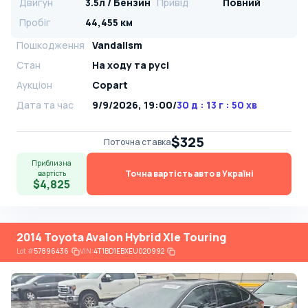
Двигун
3.5л / Бензин
Привід
Повний
Пробіг
44,455 км
Пошкодження
Vandalism
Стан
На ​​ходу та русі
Аукціон
Copart
Дата та час
9/9/2026, 19:00
/
30 д : 13 г : 50 хв
$325
Поточна ставка
Приблизна
Точна вартість авто в Україні
вартість
$4,825
2014 Toyota Avalon Hybrid Xle Touring
Lot
#
57896436
VIN:
4T1BD1EBXEU020992