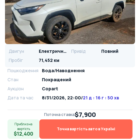
Двигун
Електричний
Привід
Повний
Пробіг
71,452 км
Пошкодження
Вода/Наводнення
Стан
Покращений
Аукціон
Copart
Дата та час
8/31/2026, 22:00
/
21 д : 16 г : 50 хв
$7,900
Поточна ставка
Приблизна
Точна вартість авто в Україні
вартість
$12,400