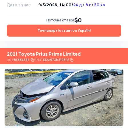
Дата та час
9/3/2026, 14:00
/
24 д : 8 г : 50 хв
$0
Поточна ставка
Точна вартість авто в Україні
2021 Toyota Prius Prime Limited
Lot
#
56884686
VIN:
JTDKAMFPXM3195112