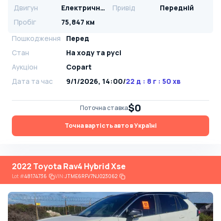
Двигун
Електричний
Привід
Передній
Пробіг
75,847 км
Пошкодження
Перед
Стан
На ​​ходу та русі
Аукціон
Copart
Дата та час
9/1/2026, 14:00
/
22 д : 8 г : 50 хв
$0
Поточна ставка
Точна вартість авто в Україні
2022 Toyota Rav4 Hybrid Xse
Lot
#
48174736
VIN:
JTME6RFV7NJ023062