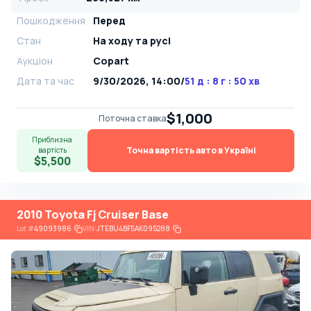
Пошкодження
Перед
Стан
На ​​ходу та русі
Аукціон
Copart
Дата та час
9/30/2026, 14:00
/
51 д : 8 г : 50 хв
$1,000
Поточна ставка
Приблизна
Точна вартість авто в Україні
вартість
$5,500
2010 Toyota Fj Cruiser Base
Lot
#
49093986
VIN:
JTEBU4BF5AK095288