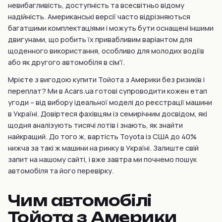
невибагливість, доступність та всесвітньо відому
надійність. Американські версії часто відрізняються
багатшими комплектаціями і можуть бути оснащені іншими
двигунами, що робить їх привабливим варіантом для
щоденного використання, особливо для молодих водіїв
або як другого автомобіля в сім'ї.
Мрієте з вигодою купити Тойота з Америки без ризиків і
переплат? Ми в Acars.ua готові супроводити кожен етап
угоди – від вибору ідеальної моделі до реєстрації машини
в Україні. Довіртеся фахівцям із семирічним досвідом, які
щодня аналізують тисячі лотів і знають, як знайти
найкращий. До того ж, вартість Toyota із США до 40%
нижча за такі ж машини на ринку в Україні. Залиште свій
запит на нашому сайті, і вже завтра ми почнемо пошук
автомобіля та його перевірку.
Чим автомобілі
Тойота з Америки