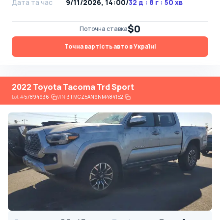
Дата та час
9/11/2026, 14:00
/
32 д : 8 г : 50 хв
$0
Поточна ставка
Точна вартість авто в Україні
2022 Toyota Tacoma Trd Sport
Lot
#
57894936
VIN:
3TMCZ5AN9NM484152