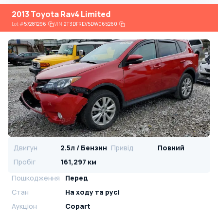
2013 Toyota Rav4 Limited
Lot
#
57281296
VIN:
2T3DFREV5DW065260
Двигун
2.5л / Бензин
Привід
Повний
Пробіг
161,297 км
Пошкодження
Перед
Стан
На ​​ходу та русі
Аукціон
Copart