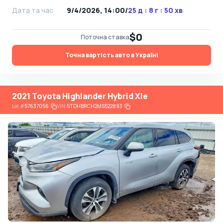
Дата та час
9/4/2026, 14:00
/
25 д : 8 г : 50 хв
$0
Поточна ставка
Точна вартість авто в Україні
2021 Toyota Highlander Hybrid Xle
Lot
#
57637056
VIN:
5TDHBRCH2MS522893