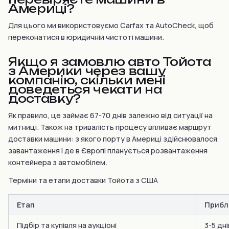
Америці?
Для цього ми використовуємо Carfax та AutoCheck, щоб
переконатися в юридичній чистоті машини.
Якщо я замовлю авто Тойота
з Америки через вашу
компанію, скільки мені
доведеться чекати на
доставку?
Як правило, це займає 67-70 днів залежно від ситуації на
митниці. Також на тривалість процесу впливає маршрут
доставки машини: з якого порту в Америці здійснювалося
завантаження і де в Європі планується розвантаження
контейнера з автомобілем.
Терміни та етапи доставки Тойота з США
Етап
Прибл
Підбір та купівля на аукціоні
3-5 дні