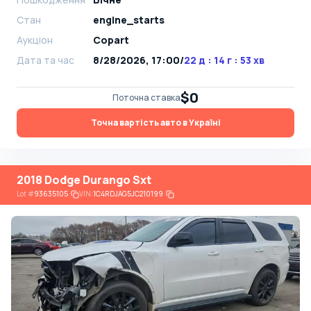
Стан
engine_starts
Аукціон
Copart
Дата та час
8/28/2026, 17:00
/
22 д : 14 г : 53 хв
$0
Поточна ставка
Точна вартість авто в Україні
2018 Dodge Durango Sxt
Lot
#
93635105
VIN:
1C4RDJAG5JC210199