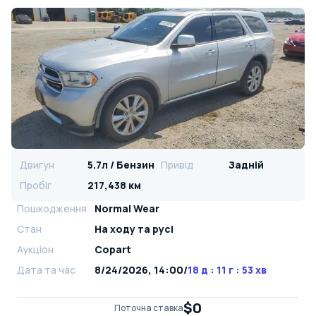
Двигун
5.7л / Бензин
Привід
Задній
Пробіг
217,438 км
Пошкодження
Normal Wear
Стан
На ​​ходу та русі
Аукціон
Copart
Дата та час
8/24/2026, 14:00
/
18 д : 11 г : 53 хв
$0
Поточна ставка