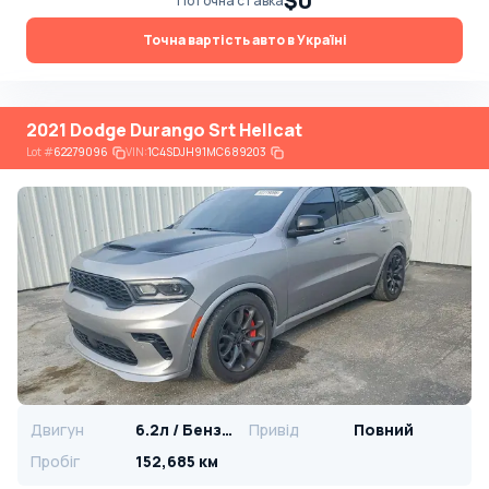
$0
Поточна ставка
Точна вартість авто в Україні
2021 Dodge Durango Srt Hellcat
Lot
#
62279096
VIN:
1C4SDJH91MC689203
Двигун
6.2л / Бензин
Привід
Повний
Пробіг
152,685 км