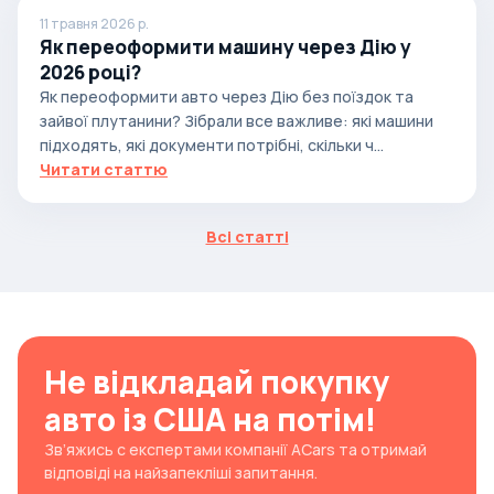
11 травня 2026 р.
Як переоформити машину через Дію у
2026 році?
Як переоформити авто через Дію без поїздок та
зайвої плутанини? Зібрали все важливе: які машини
підходять, які документи потрібні, скільки ч...
Читати статтю
Всі статті
Не відкладай покупку
авто із США на потім!
Зв’яжись с експертами компанії ACars та отримай
відповіді на найзапекліші запитання.