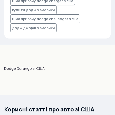
ціна пригону dodge charger з сша
купити додж з америки
ціна пригону dodge challenger з сша
додж джорні з америки
Dodge Durango зі США
Корисні статті про авто зі США