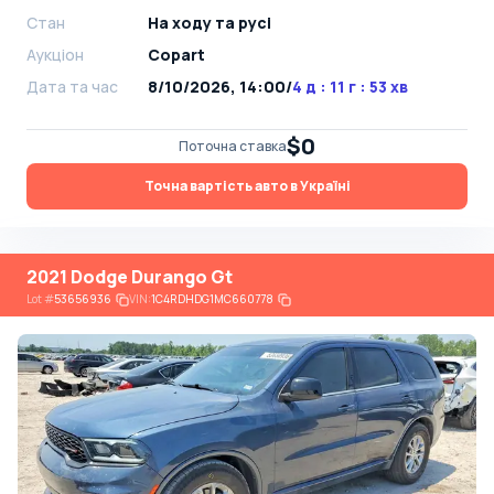
Стан
На ​​ходу та русі
Аукціон
Copart
Дата та час
8/10/2026, 14:00
/
4 д : 11 г : 53 хв
$0
Поточна ставка
Точна вартість авто в Україні
2021 Dodge Durango Gt
Lot
#
53656936
VIN:
1C4RDHDG1MC660778