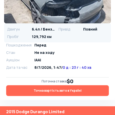
Двигун
6.4л / Бензин
Привід
Повний
Пробіг
129,792 км
Пошкодження
Перед
Стан
Не на ходу
Аукціон
IAAI
Дата та час
8/7/2026, 1:47
/
0 д : 23 г : 40 хв
$0
Поточна ставка
Точна вартість авто в Україні
2015 Dodge Durango Limited