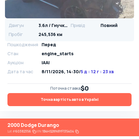
Двигун
3.6л / Гнучке паливо
Привід
Повний
Пробіг
245,536 км
Пошкодження
Перед
Стан
engine_starts
Аукціон
IAAI
Дата та час
8/11/2026, 14:30
/
5 д : 12 г : 23 хв
$0
Поточна ставка
Точна вартість авто в Україні
2000 Dodge Durango
Lot
#
60382356
VIN:
1B4HS28N8YF135404