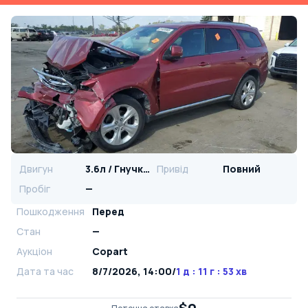
Двигун
3.6л / Гнучке паливо
Привід
Повний
Пробіг
—
Пошкодження
Перед
Стан
—
Аукціон
Copart
Дата та час
8/7/2026, 14:00
/
1 д : 11 г : 53 хв