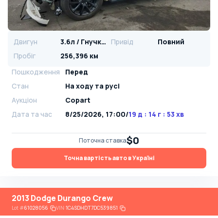
Двигун
3.6л / Гнучке паливо
Привід
Повний
Пробіг
256,396 км
Пошкодження
Перед
Стан
На ​​ходу та русі
Аукціон
Copart
Дата та час
8/25/2026, 17:00
/
19 д : 14 г : 53 хв
$0
Поточна ставка
Точна вартість авто в Україні
2013 Dodge Durango Crew
Lot
#
61028056
VIN:
1C4SDHDT7DC539851