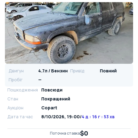
Двигун
4.7л / Бензин
Привід
Повний
Пробіг
—
Пошкодження
Повсюди
Стан
Покращений
Аукціон
Copart
Дата та час
8/10/2026, 19:00
/
4 д : 16 г : 53 хв
$0
Поточна ставка