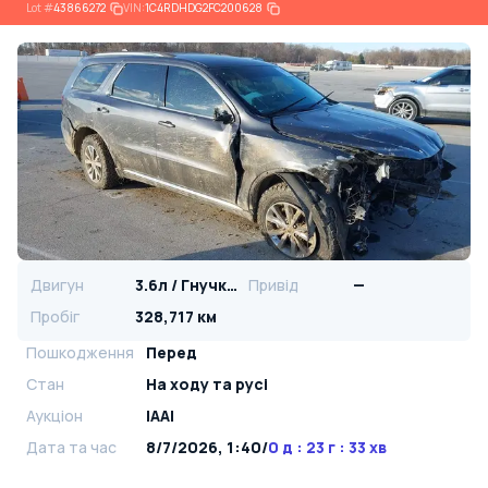
Lot
#
43866272
VIN:
1C4RDHDG2FC200628
Двигун
3.6л / Гнучке паливо
Привід
—
Пробіг
328,717 км
Пошкодження
Перед
Стан
На ​​ходу та русі
Аукціон
IAAI
Дата та час
8/7/2026, 1:40
/
0 д : 23 г : 33 хв