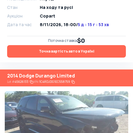
Стан
На ​​ходу та русі
Аукціон
Copart
Дата та час
8/11/2026, 18:00
/
5 д : 15 г : 53 хв
$0
Поточна ставка
Точна вартість авто в Україні
2014 Dodge Durango Limited
Lot
#
45626133
VIN:
1C4RDJDG1EC558759