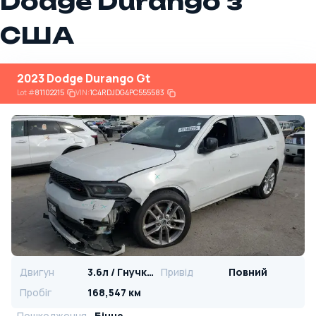
Dodge Durango з
США
2023 Dodge Durango Gt
Lot
#
81102215
VIN:
1C4RDJDG4PC555583
Двигун
3.6л / Гнучке паливо
Привід
Повний
Пробіг
168,547 км
Пошкодження
Бічне