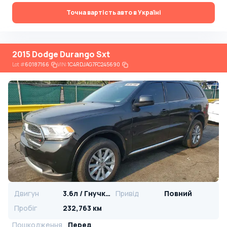
Точна вартість авто в Україні
2015 Dodge Durango Sxt
Lot
#
60187166
VIN:
1C4RDJAG7FC245690
Двигун
3.6л / Гнучке паливо
Привід
Повний
Пробіг
232,763 км
Пошкодження
Перед