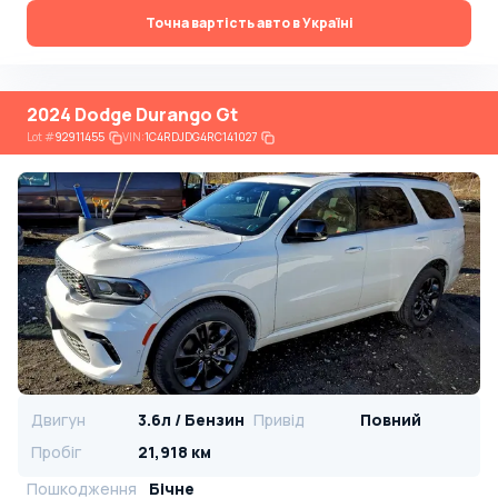
Точна вартість авто в Україні
2024 Dodge Durango Gt
Lot
#
92911455
VIN:
1C4RDJDG4RC141027
Двигун
3.6л / Бензин
Привід
Повний
Пробіг
21,918 км
Пошкодження
Бічне