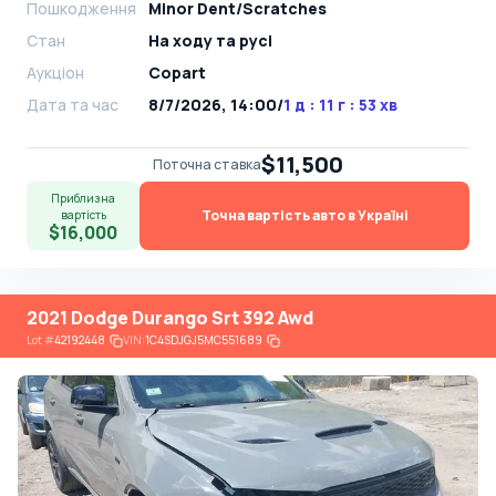
Пошкодження
Minor Dent/Scratches
Стан
На ​​ходу та русі
Аукціон
Copart
Дата та час
8/7/2026, 14:00
/
1 д : 11 г : 53 хв
$11,500
Поточна ставка
Приблизна
Точна вартість авто в Україні
вартість
$16,000
2021 Dodge Durango Srt 392 Awd
Lot
#
42192448
VIN:
1C4SDJGJ5MC551689