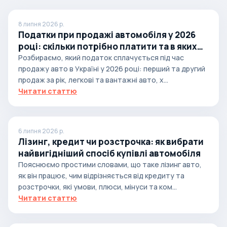
8 липня 2026 р.
Податки при продажі автомобіля у 2026
році: скільки потрібно платити та в яких
випадках
Розбираємо, який податок сплачується під час
продажу авто в Україні у 2026 році: перший та другий
продаж за рік, легкові та вантажні авто, х...
Читати статтю
6 липня 2026 р.
Лізинг, кредит чи розстрочка: як вибрати
найвигідніший спосіб купівлі автомобіля
Пояснюємо простими словами, що таке лізинг авто,
як він працює, чим відрізняється від кредиту та
розстрочки, які умови, плюси, мінуси та ком...
Читати статтю