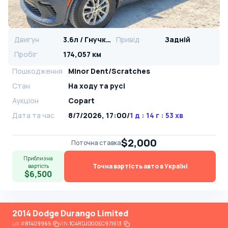
Двигун
3.6л / Гнучке паливо
Привід
Задній
Пробіг
174,057 км
Пошкодження
Minor Dent/Scratches
Стан
На ​​ходу та русі
Аукціон
Copart
Дата та час
8/7/2026, 17:00
/
1 д : 14 г : 53 хв
$2,000
Поточна ставка
Приблизна
Точна вартість авто в Україні
вартість
$6,500
2014 Dodge Durango Limited
Lot
#
81409965
VIN:
1C4RDJDG0EC971613