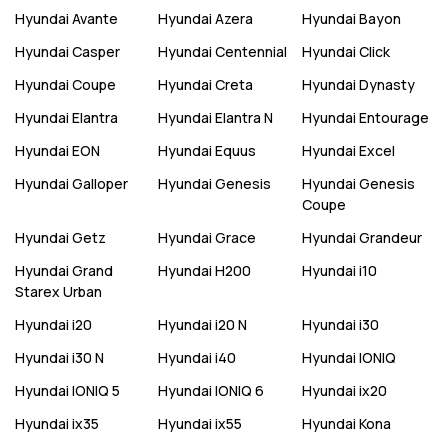
Hyundai
Avante
Hyundai
Azera
Hyundai
Bayon
Hyundai
Casper
Hyundai
Centennial
Hyundai
Click
Hyundai
Coupe
Hyundai
Creta
Hyundai
Dynasty
Hyundai
Elantra
Hyundai
Elantra N
Hyundai
Entourage
Hyundai
EON
Hyundai
Equus
Hyundai
Excel
Hyundai
Galloper
Hyundai
Genesis
Hyundai
Genesis
Coupe
Hyundai
Getz
Hyundai
Grace
Hyundai
Grandeur
Hyundai
Grand
Hyundai
H200
Hyundai
i10
Starex Urban
Hyundai
i20
Hyundai
i20 N
Hyundai
i30
Hyundai
i30 N
Hyundai
i40
Hyundai
IONIQ
Hyundai
IONIQ 5
Hyundai
IONIQ 6
Hyundai
ix20
Hyundai
ix35
Hyundai
ix55
Hyundai
Kona