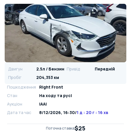
Двигун
2.5л / Бензин
Привід
Передній
Пробіг
204,353 км
Пошкодження
Right Front
Стан
На ​​ходу та русі
Аукціон
IAAI
Дата та час
8/12/2026, 16:30
/
1 д : 20 г : 16 хв
$25
Поточна ставка