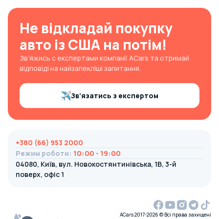
Не відкладай покупку
авто із США на потім!
Зв’яжись с експертами компанії ACars та отримай
відповіді на найзапекліші запитання.
Зв’язатись з експертом
+380 (66) 953 2000
Режим роботи
:
10:00 - 19:00
04080, Київ, вул. Новокостянтинівська, 1В, 3-й
поверх, офіс 1
ACars 2017-2026 © Всі права захищені