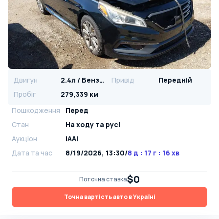
Двигун
2.4л / Бензин
Привід
Передній
Пробіг
279,339 км
Пошкодження
Перед
Стан
На ​​ходу та русі
Аукціон
IAAI
Дата та час
8/19/2026, 13:30
/
8 д : 17 г : 16 хв
$0
Поточна ставка
Точна вартість авто в Україні