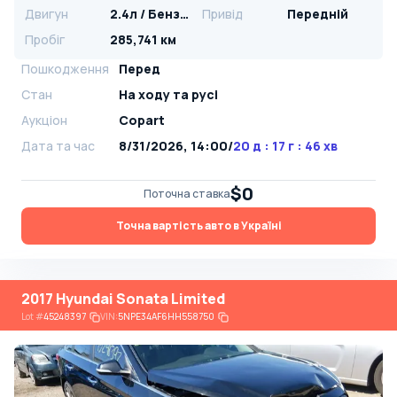
Двигун
2.4л / Бензин
Привід
Передній
Пробіг
285,741 км
Пошкодження
Перед
Стан
На ​​ходу та русі
Аукціон
Copart
Дата та час
8/31/2026, 14:00
/
20 д : 17 г : 46 хв
$0
Поточна ставка
Точна вартість авто в Україні
2017 Hyundai Sonata Limited
Lot
#
45248397
VIN:
5NPE34AF6HH558750