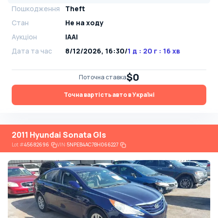
Пошкодження
Theft
Стан
Не на ходу
Аукціон
IAAI
Дата та час
8/12/2026, 16:30
/
1 д : 20 г : 16 хв
$0
Поточна ставка
Точна вартість авто в Україні
2011 Hyundai Sonata Gls
Lot
#
45682696
VIN:
5NPEB4AC7BH066227