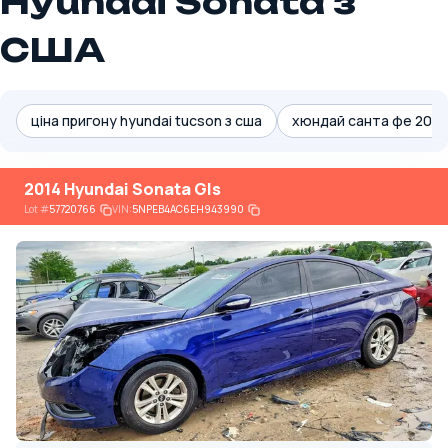
Hyundai Sonata з
США
ціна пригону hyundai tucson з сша
хюндай санта фе 2022 
2014 Hyundai Sonata Gls
Lot
#
57720766
VIN:
5NPEB4AC6EH943990