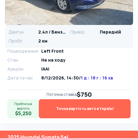
Двигун
2.4л / Бензин
Привід
Передній
Пробіг
2 км
Пошкодження
Left Front
Стан
Не на ходу
Аукціон
IAAI
Дата та час
8/12/2026, 14:30
/
1 д : 18 г : 16 хв
$750
Поточна ставка
Приблизна
Точна вартість авто в Україні
вартість
$5,250
2025 Hyundai Sonata Sel