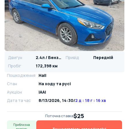
Двигун
2.4л / Бензин
Привід
Передній
Пробіг
172,398 км
Пошкодження
Hail
Стан
На ​​ходу та русі
Аукціон
IAAI
Дата та час
8/13/2026, 14:30
/
2 д : 18 г : 16 хв
$25
Поточна ставка
Приблизна