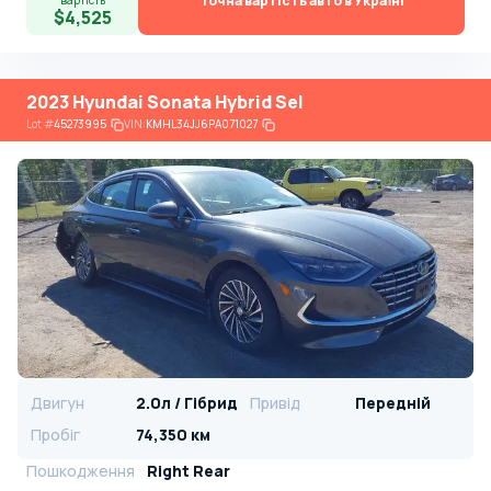
Точна вартість авто в Україні
вартість
$4,525
2023 Hyundai Sonata Hybrid Sel
Lot
#
45273995
VIN:
KMHL34JJ6PA071027
Двигун
2.0л / Гібрид
Привід
Передній
Пробіг
74,350 км
Пошкодження
Right Rear