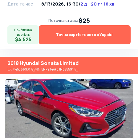
Дата та час
8/13/2026, 16:30
/
2 д : 20 г : 16 хв
$25
Поточна ставка
Приблизна
Точна вартість авто в Україні
вартість
$4,525
2018 Hyundai Sonata Limited
Lot
#
45366931
VIN:
5NPE34AF0JH625591