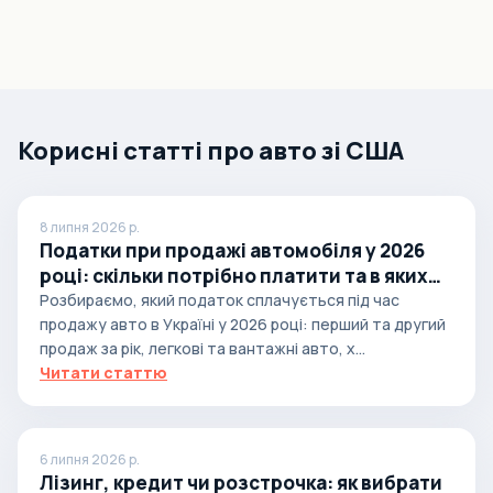
Корисні статті про авто зі США
8 липня 2026 р.
Податки при продажі автомобіля у 2026
році: скільки потрібно платити та в яких
випадках
Розбираємо, який податок сплачується під час
продажу авто в Україні у 2026 році: перший та другий
продаж за рік, легкові та вантажні авто, х...
Читати статтю
6 липня 2026 р.
Лізинг, кредит чи розстрочка: як вибрати