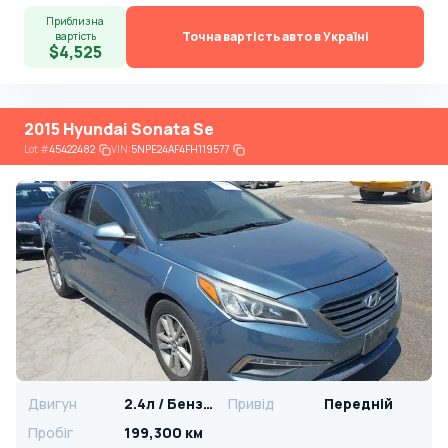
Приблизна
Точна вартість авто в Україні
вартість
$4,525
2015 Hyundai Sonata Se
Lot
#
45422482
VIN:
5NPE24AF4FH119577
Двигун
2.4л / Бензин
Привід
Передній
Пробіг
199,300 км