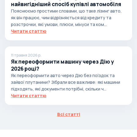
найвигідніший спосіб купівлі автомобіля
Пояснюємо простими словами, що таке лізинг авто,
як він працює, чим відрізняється від кредиту та
розстрочки, які умови, плюси, мінуси та ком...
Читати статтю
11 травня 2026 р.
Як переоформити машину через Дію у
2026 році?
Як переоформити авто через Дію без поїздок та
зайвої плутанини? Зібрали все важливе: які машини
підходять, які документи потрібні, скільки ч...
Читати статтю
Всі статті