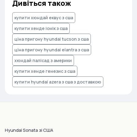
Дивіться також
купити хюндай еквус з сша
купити хенде іонік з сша
ціна пригону hyundai tucson з сша
ціна пригону hyundai elantra з сша
хюндай палісад з америки
купити хенде генезис з сша
купити hyundai azera з сша з доставкою
Hyundai Sonata зі США