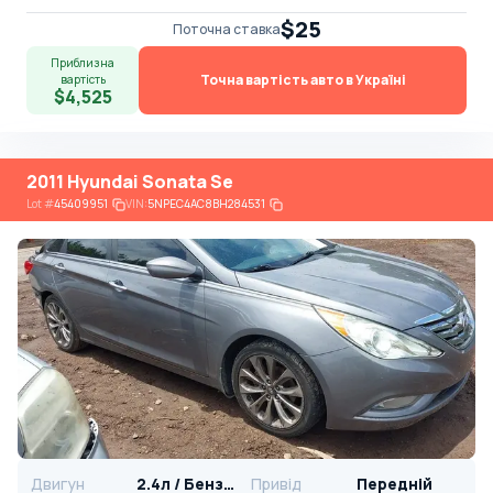
$25
Поточна ставка
Приблизна
Точна вартість авто в Україні
вартість
$4,525
2011 Hyundai Sonata Se
Lot
#
45409951
VIN:
5NPEC4AC8BH284531
Двигун
2.4л / Бензин
Привід
Передній