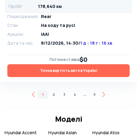
Пробіг
178,640 км
Пошкодження
Rear
Стан
На ​​ходу та русі
Аукціон
IAAI
Дата та час
8/12/2026, 14:30
/
1 д : 18 г : 16 хв
$0
Поточна ставка
Точна вартість авто в Україні
...
1
2
3
4
9
Моделі
Hyundai
Accent
Hyundai
Aslan
Hyundai
Atos