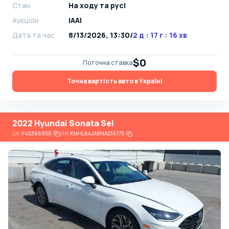
Стан
На ​​ходу та русі
Аукціон
IAAI
Дата та час
8/13/2026, 13:30
/
2 д : 17 г : 16 хв
$0
Поточна ставка
Точна вартість авто в Україні
2022 Hyundai Sonata Sel
Lot
#
45366958
VIN:
KMHL64JA8NA236175