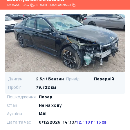
Lot
#
45408494
VIN:
KMHL64JA3SA429569
Двигун
2.5л / Бензин
Привід
Передній
Пробіг
79,722 км
Пошкодження
Перед
Стан
Не на ходу
Аукціон
IAAI
Дата та час
8/12/2026, 14:30
/
1 д : 18 г : 16 хв