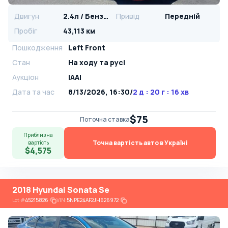
Двигун
2.4л / Бензин
Привід
Передній
Пробіг
43,113 км
Пошкодження
Left Front
Стан
На ​​ходу та русі
Аукціон
IAAI
Дата та час
8/13/2026, 16:30
/
2 д : 20 г : 16 хв
$75
Поточна ставка
Приблизна
Точна вартість авто в Україні
вартість
$4,575
2018 Hyundai Sonata Se
Lot
#
45215826
VIN:
5NPE24AF2JH626972