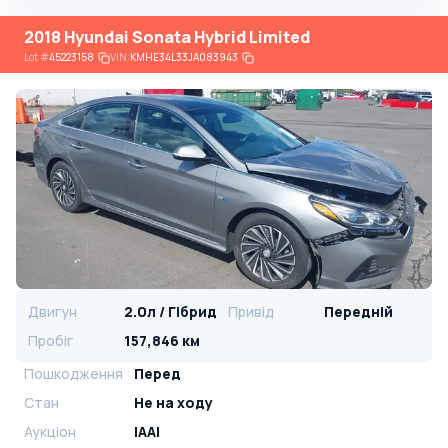
2018 Hyundai Sonata Hybrid Limited
Lot
#
45223158
VIN:
KMHE34L33JA083943
Двигун
2.0л / Гібрид
Привід
Передній
Пробіг
157,846 км
Пошкодження
Перед
Стан
Не на ходу
Аукціон
IAAI