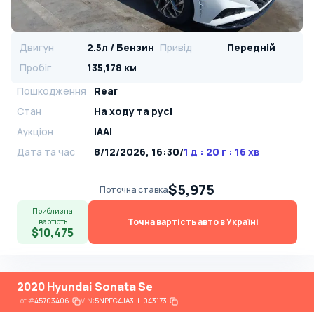
Двигун
2.5л / Бензин
Привід
Передній
Пробіг
135,178 км
Пошкодження
Rear
Стан
На ​​ходу та русі
Аукціон
IAAI
Дата та час
8/12/2026, 16:30
/
1 д : 20 г : 16 хв
$5,975
Поточна ставка
Приблизна
Точна вартість авто в Україні
вартість
$10,475
2020 Hyundai Sonata Se
Lot
#
45703406
VIN:
5NPEG4JA3LH043173