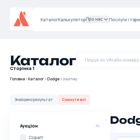
Про нас
Каталог
Калькулятор
Послуги і тар
Каталог
Сторінка
1
Головна
Каталог
Dodge
Journey
Знайдено
результат
Скинути всі
Dodg
Аукціон
Copart