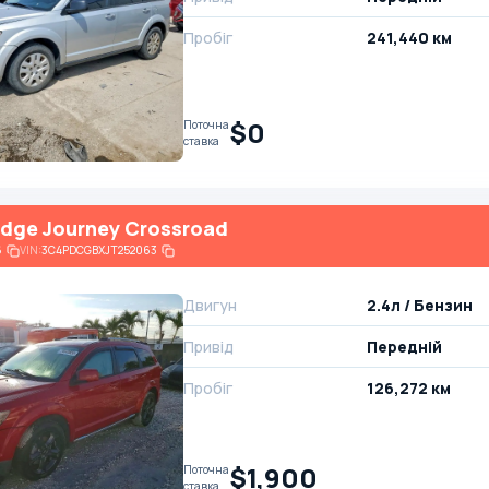
Пробіг
241,440 км
$0
Поточна
ставка
dge Journey Crossroad
6
VIN:
3C4PDCGBXJT252063
Двигун
2.4л / Бензин
Привід
Передній
Пробіг
126,272 км
$1,900
Поточна
ставка