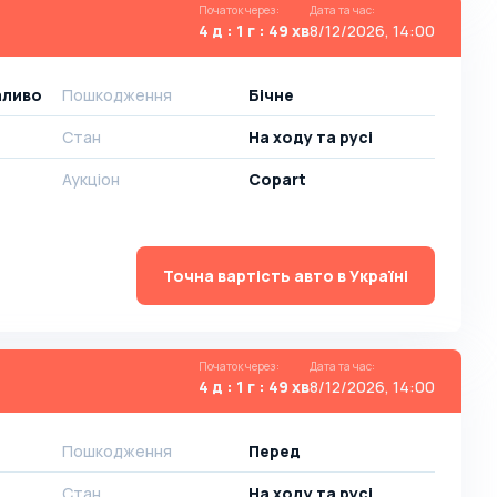
Початок через
:
Дата та час
:
4 д : 1 г : 49 хв
8/12/2026, 14:00
паливо
Пошкодження
Бічне
Стан
На ​​ходу та русі
Аукціон
Copart
Точна вартість авто в Україні
Початок через
:
Дата та час
:
4 д : 1 г : 49 хв
8/12/2026, 14:00
Пошкодження
Перед
Стан
На ​​ходу та русі