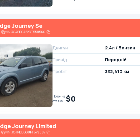
dge Journey Se
VIN:
3C4PDCAB2DT558560
Двигун
2.4л / Бензин
Привід
Передній
Пробіг
332,410 км
$0
Поточна
ставка
dge Journey Limited
VIN:
3C4PDDDG8FT579087