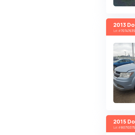
Brabus
Brilliance
2013 Do
Bristol
Lot
#
70747635
Bronto
Bufori
Bugatti
Buick
BYD
Byvin
Cadillac
Callaway
Carbodies
2015 Do
Caterham
Lot
#
80710375
Chana