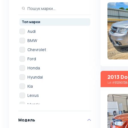
Топ марки
Audi
BMW
Chevrolet
Ford
Honda
2013 Do
Hyundai
Lot
#
51290726
Kia
Lexus
Mazda
Mercedes
Модель
Mitsubishi