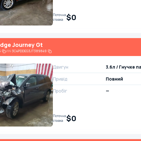
$0
Поточна
ставка
dge Journey Gt
5
VIN:
3C4PDDEG3JT389849
Двигун
3.6л / Гнучке 
Привід
Повний
Пробіг
—
$0
Поточна
ставка