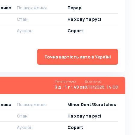
паливо
Пошкодження
Перед
Стан
На ​​ходу та русі
Аукціон
Copart
Точна вартість авто в Україні
Початок через
:
Дата та час
:
3 д : 1 г : 49 хв
8/11/2026, 14:00
паливо
Пошкодження
Minor Dent/Scratches
Стан
На ​​ходу та русі
Аукціон
Copart