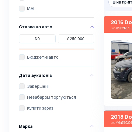
ціна приг
IAAI
2016 Do
Ставка на авто
Lot
#
98212135
Бюджетні авто
Дата аукціонів
Завершені
Незабаром торгуються
Купити зараз
2018 Do
Lot
#
6439727
Марка