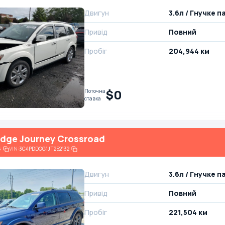
Двигун
3.6л / Гнучке 
Привід
Повний
Пробіг
204,944 км
$0
Поточна
ставка
dge Journey Crossroad
6
VIN:
3C4PDDGG1JT252132
Двигун
3.6л / Гнучке 
Привід
Повний
Пробіг
221,504 км