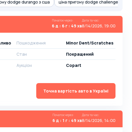
гону dodge durango з сша
ціна пригону dodge challenger з сша
Початок через
:
Дата та час
:
6 д : 6 г : 49 хв
8/14/2026, 19:00
паливо
Пошкодження
Minor Dent/Scratches
Стан
Покращений
Аукціон
Copart
Точна вартість авто в Україні
Початок через
:
Дата та час
:
6 д : 1 г : 49 хв
8/14/2026, 14:00