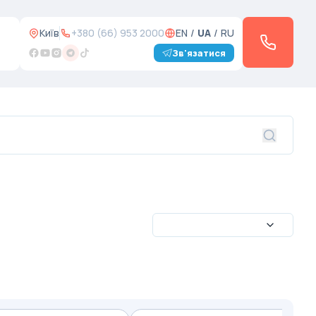
Київ
+380 (66) 953 2000
EN
/
UA
/
RU
Зв'язатися