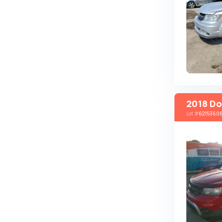
Autobianchi
Avatr
Avtokam
BAIC
Bajaj
Baltijas Dzips
2018 Do
Batmobile
Lot
#
6215360
Bentley
Bertone
Bilenkin
Bio auto
Bitter
BMW
Borgward