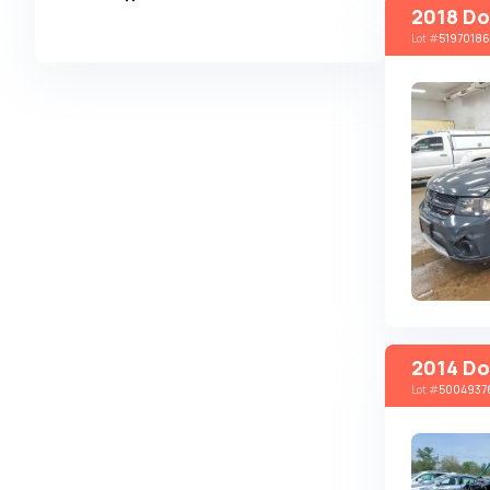
2018 Do
Alpina
Lot
#
51970186
Alpine
AMC
AM General
Apal
Ariel
Aro
Asia
Aston Martin
Auburn
2014 Do
Audi
Lot
#
5004937
Aurus
Austin
Austin Healey