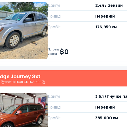
Двигун
2.4л / Бензин
Привід
Передній
Пробіг
176,959 км
$0
Поточна
ставка
dge Journey Sxt
VIN:
3C4PDCBG2DT625796
Двигун
3.6л / Гнучке 
Привід
Передній
Пробіг
385,600 км