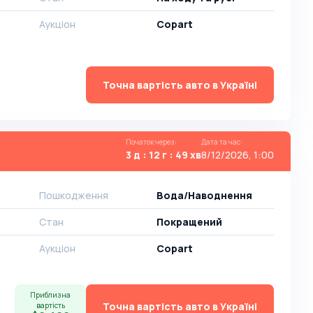
Аукціон
Copart
Точна вартість авто в Україні
Початок через
:
Дата та час
:
3 д : 12 г : 49 хв
8/12/2026, 1:00
Пошкодження
Вода/Наводнення
Стан
Покращений
Аукціон
Copart
Приблизна
Точна вартість авто в Україні
вартість