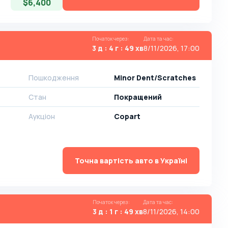
$6,400
Початок через
:
Дата та час
:
3 д : 4 г : 49 хв
8/11/2026, 17:00
Пошкодження
Minor Dent/Scratches
Стан
Покращений
Аукціон
Copart
Точна вартість авто в Україні
Початок через
:
Дата та час
:
3 д : 1 г : 49 хв
8/11/2026, 14:00