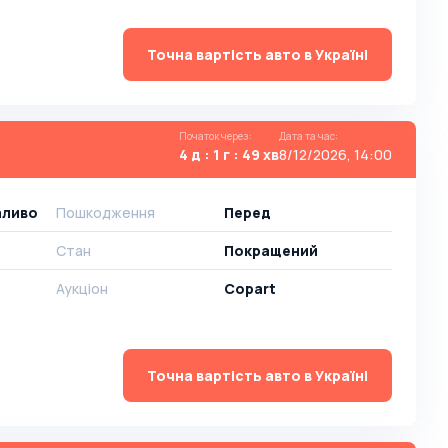
Точна вартість авто в Україні
Початок через
:
Дата та час
:
4 д : 1 г : 49 хв
8/12/2026, 14:00
паливо
Пошкодження
Перед
Стан
Покращений
Аукціон
Copart
Точна вартість авто в Україні