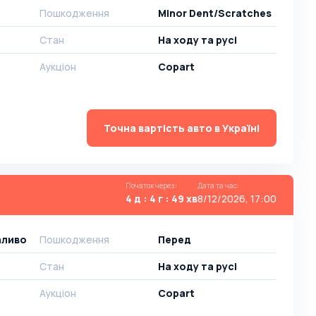
Пошкодження
Minor Dent/Scratches
Стан
На ​​ходу та русі
Аукціон
Copart
Точна вартість авто в Україні
Початок через
:
Дата та час
:
4 д : 4 г : 49 хв
8/12/2026, 17:00
паливо
Пошкодження
Перед
Стан
На ​​ходу та русі
Аукціон
Copart