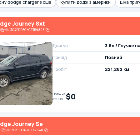
ону dodge charger з сша
купити додж з америки
ціна при
dge Journey Sxt
VIN:
3C4PDDBGXGT159805
Двигун
3.6л / Гнучке 
Привід
Повний
Пробіг
221,282 км
$0
Поточна
ставка
dge Journey Se
6
VIN:
3C4PDCAB7JT421240