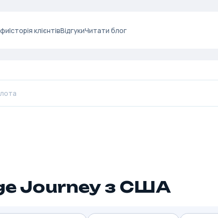
ифи
Історія клієнтів
Відгуки
Читати блог
e Journey з США