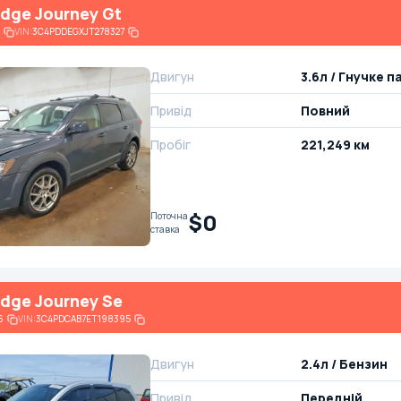
dge Journey Gt
VIN:
3C4PDDEGXJT278327
Двигун
3.6л / Гнучке 
Привід
Повний
Пробіг
221,249 км
$0
Поточна
ставка
dge Journey Se
6
VIN:
3C4PDCAB7ET198395
Двигун
2.4л / Бензин
Привід
Передній