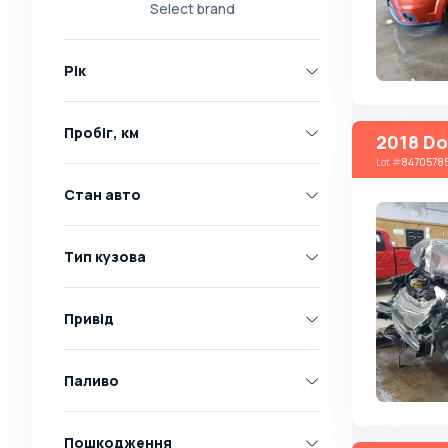
Select brand
Nissan
Opel
Рік
Peugeot
Renault
Пробіг, км
2018 Do
Skoda
Lot
#
8470578
Toyota
Стан авто
Volkswagen
Volvo
Тип кузова
Всі марки
Abarth
Привід
AC
Acura
Паливо
Adler
Пошкодження
Alfa Romeo