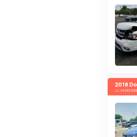
Changan
ChangFeng
Changhe
Chery
CHERYEXEED
Chevrolet
Chrysler
Citroen
2018 Do
Cizeta
Lot
#
6190729
Coggiola
Cord
Cupra
Dacia
Dadi