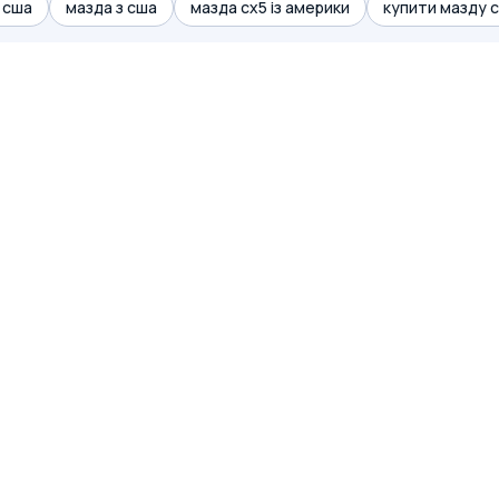
з сша
мазда з сша
мазда cx5 із америки
купити мазду с