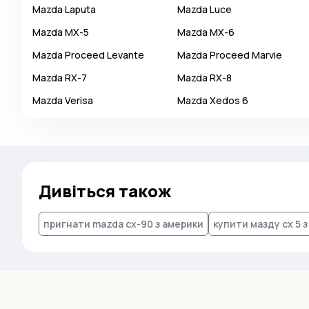
Mazda
Laputa
Mazda
Luce
Autobianchi
Mazda
MX-5
Mazda
MX-6
Avatr
Mazda
Proceed Levante
Mazda
Proceed Marvie
Avtokam
Mazda
RX-7
Mazda
RX-8
BAIC
Mazda
Verisa
Mazda
Xedos 6
Bajaj
Baltijas Dzips
Batmobile
Bentley
Дивіться також
Bertone
Bilenkin
пригнати mazda cx-90 з америки
купити мазду сх 5 
Bio auto
Bitter
BMW
Borgward