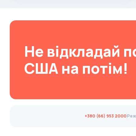
Changan
ChangFeng
Changhe
Chery
Не відкладай п
CHERYEXEED
Chevrolet
США на потім!
Chrysler
Citroen
Cizeta
Coggiola
Cord
Cupra
+380 (66) 953 2000
Реж
Dacia
Dadi