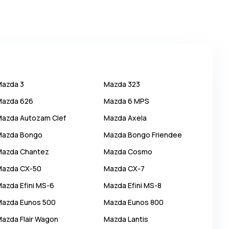
Mazda
3
Mazda
323
Mazda
626
Mazda
6 MPS
Mazda
Autozam Clef
Mazda
Axela
Mazda
Bongo
Mazda
Bongo Friendee
Mazda
Chantez
Mazda
Cosmo
Mazda
CX-50
Mazda
CX-7
Mazda
Efini MS-6
Mazda
Efini MS-8
Mazda
Eunos 500
Mazda
Eunos 800
Mazda
Flair Wagon
Mazda
Lantis