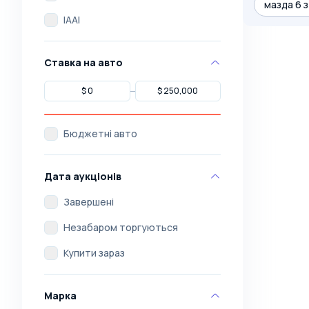
мазда 6 
IAAI
Ставка на авто
Бюджетні авто
Дата аукціонів
Завершені
Незабаром торгуються
Купити зараз
Марка