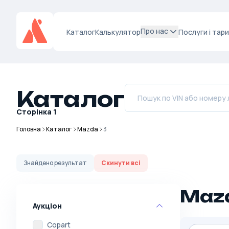
Про нас
Каталог
Калькулятор
Послуги і тар
Каталог
Сторінка
1
Головна
Каталог
Mazda
3
Знайдено
результат
Скинути всі
Maz
Аукціон
Copart