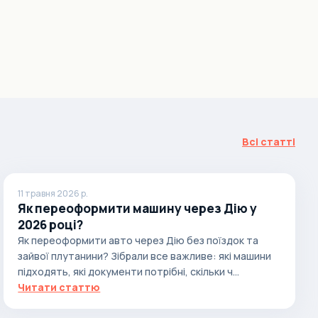
Всі статті
11 травня 2026 р.
Як переоформити машину через Дію у
2026 році?
Як переоформити авто через Дію без поїздок та
зайвої плутанини? Зібрали все важливе: які машини
підходять, які документи потрібні, скільки ч...
Читати статтю