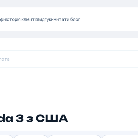
ифи
Історія клієнтів
Відгуки
Читати блог
da 3 з США