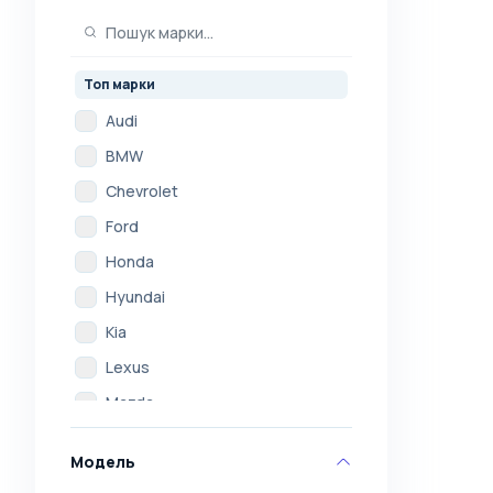
Топ марки
Audi
BMW
Chevrolet
Ford
Honda
Hyundai
Kia
Lexus
Mazda
Mercedes
Модель
Mitsubishi