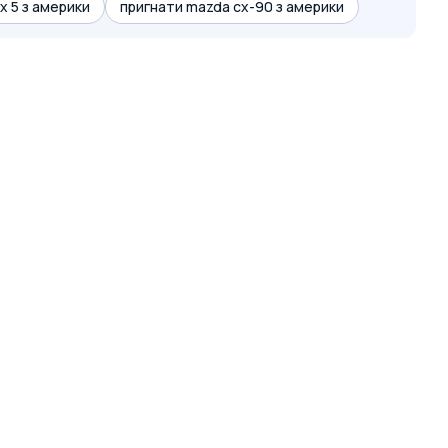
х 5 з америки
пригнати mazda cx-90 з америки