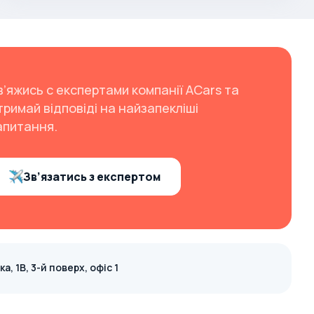
в’яжись с експертами компанії ACars та
тримай відповіді на найзапекліші
апитання.
Зв’язатись з експертом
, 1В, 3-й поверх, офіс 1