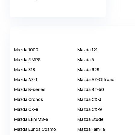
Alpina
Alpine
AMC
AM General
Apal
Mazda
1000
Mazda
121
Ariel
Mazda
3 MPS
Mazda
5
Aro
Mazda
818
Mazda
929
Asia
Mazda
AZ-1
Mazda
AZ-Offroad
Aston Martin
Mazda
B-series
Mazda
BT-50
Auburn
Mazda
Cronos
Mazda
CX-3
Audi
Mazda
CX-8
Mazda
CX-9
Aurus
Mazda
Efini MS-9
Mazda
Etude
Austin
Mazda
Eunos Cosmo
Mazda
Familia
Austin Healey