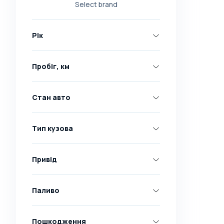
Select brand
Nissan
Opel
Рік
Peugeot
Renault
Пробіг, км
Skoda
Toyota
Стан авто
Volkswagen
Volvo
Тип кузова
Всі марки
Abarth
Привід
AC
Acura
Паливо
Adler
Пошкодження
Alfa Romeo