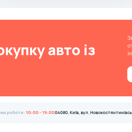
З
окупку авто із
о
з
им роботи
:
10:00 - 19:00
04080, Київ, вул. Новокостянтинівська