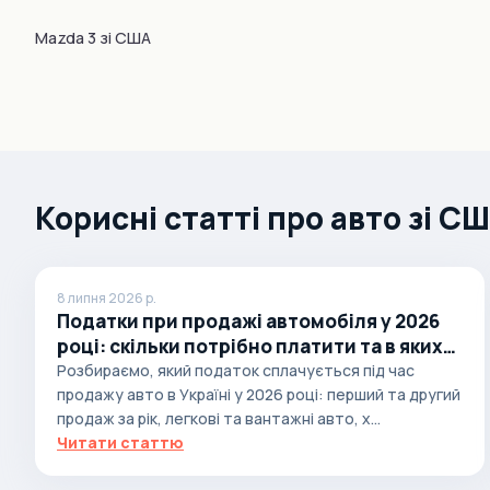
Brabus
Mazda 3 зі США
Brilliance
Bristol
Bronto
Bufori
Bugatti
Корисні статті про авто зі С
Buick
BYD
8 липня 2026 р.
Byvin
Податки при продажі автомобіля у 2026
році: скільки потрібно платити та в яких
Cadillac
випадках
Розбираємо, який податок сплачується під час
Callaway
продажу авто в Україні у 2026 році: перший та другий
Carbodies
продаж за рік, легкові та вантажні авто, х...
Читати статтю
Caterham
Chana