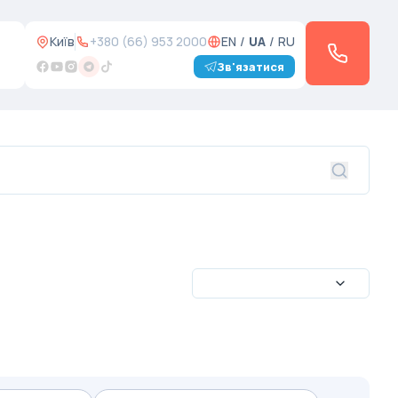
Київ
+380 (66) 953 2000
EN
/
UA
/
RU
Зв'язатися