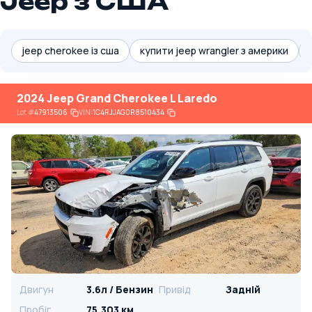
Jeep з США
jeep cherokee із сша
купити jeep wrangler з америки
2024 Jeep Grand Cherokee L Laredo
Lot
#
47913506
VIN:
1C4RJJAG0R8510434
Двигун
3.6л / Бензин
Привід
Задній
Пробіг
75,303 км