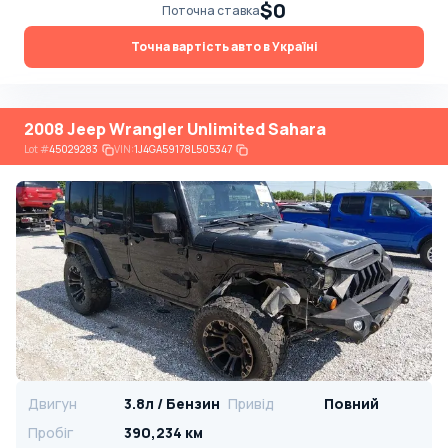
$0
Поточна ставка
Точна вартість авто в Україні
2008 Jeep Wrangler Unlimited Sahara
Lot
#
45029283
VIN:
1J4GA59178L505347
Двигун
3.8л / Бензин
Привід
Повний
Пробіг
390,234 км