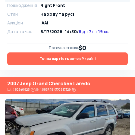
Пошкодження
Right Front
Стан
На ​​ходу та русі
Аукціон
IAAI
Дата та час
8/17/2026, 14:30
/
8 д : 7 г : 19 хв
$0
Поточна ставка
Точна вартість авто в Україні
2007 Jeep Grand Cherokee Laredo
Lot
#
82540925
VIN:
1J8GR48K37C617329