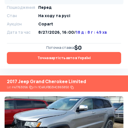
Пошкодження
Перед
Стан
На ​​ходу та русі
Аукціон
Copart
Дата та час
8/27/2026, 16:00
/
18 д : 8 г : 49 хв
$0
Поточна ставка
Точна вартість авто в Україні
2017 Jeep Grand Cherokee Limited
Lot
#
47763056
VIN:
1C4RJFBG3HC865850