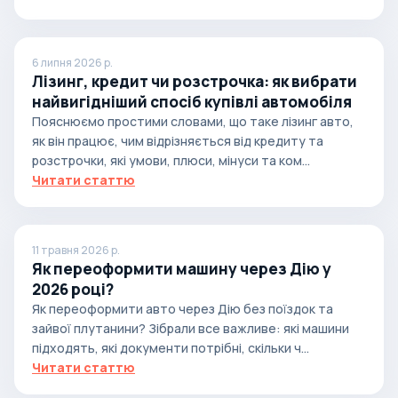
6 липня 2026 р.
Лізинг, кредит чи розстрочка: як вибрати
найвигідніший спосіб купівлі автомобіля
Пояснюємо простими словами, що таке лізинг авто,
як він працює, чим відрізняється від кредиту та
розстрочки, які умови, плюси, мінуси та ком...
Читати статтю
11 травня 2026 р.
Як переоформити машину через Дію у
2026 році?
Як переоформити авто через Дію без поїздок та
зайвої плутанини? Зібрали все важливе: які машини
підходять, які документи потрібні, скільки ч...
Читати статтю