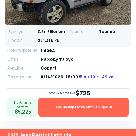
Двигун
3.7л / Бензин
Привід
Повний
Пробіг
231,316 км
Пошкодження
Перед
Стан
На ​​ходу та русі
Аукціон
Copart
Дата та час
8/14/2026, 18:00
/
5 д : 10 г : 49 хв
$725
Поточна ставка
Приблизна
Точна вартість авто в Україні
вартість
$5,225
2016 Jeep Patriot Latitude