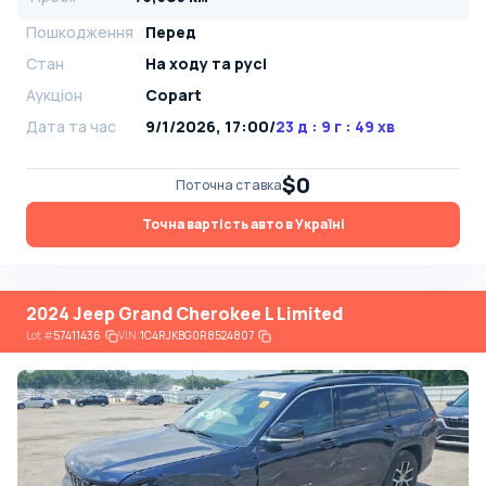
Пошкодження
Перед
Стан
На ​​ходу та русі
Аукціон
Copart
Дата та час
9/1/2026, 17:00
/
23 д : 9 г : 49 хв
$0
Поточна ставка
Точна вартість авто в Україні
2024 Jeep Grand Cherokee L Limited
Lot
#
57411436
VIN:
1C4RJKBG0R8524807