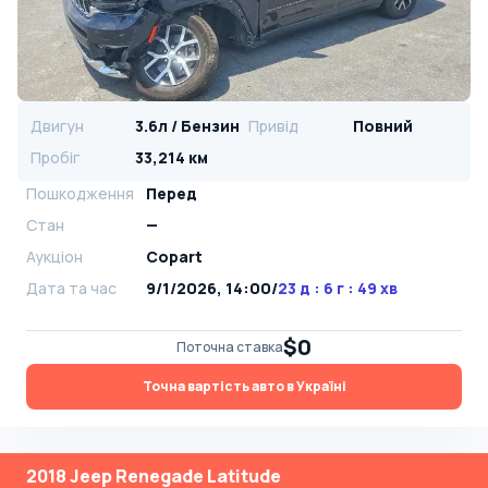
Двигун
3.6л / Бензин
Привід
Повний
Пробіг
33,214 км
Пошкодження
Перед
Стан
—
Аукціон
Copart
Дата та час
9/1/2026, 14:00
/
23 д : 6 г : 49 хв
$0
Поточна ставка
Точна вартість авто в Україні
2018 Jeep Renegade Latitude