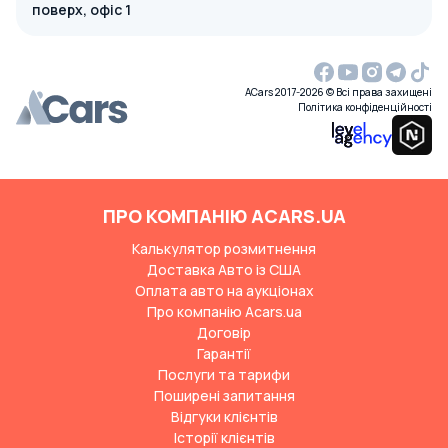
поверх, офіс 1
ACars 2017-2026 © Всі права захищені
Політика конфіденційності
ПРО КОМПАНІЮ ACARS.UA
Калькулятор розмитнення
Доставка Авто із США
Оплата авто на аукціонах
Про компанію Acars.ua
Договір
Гарантії
Послуги та тарифи
Поширені запитання
Відгуки клієнтів
Історії клієнтів