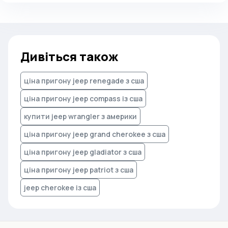
Дивіться також
ціна пригону jeep renegade з сша
ціна пригону jeep compass із сша
купити jeep wrangler з америки
ціна пригону jeep grand cherokee з сша
ціна пригону jeep gladiator з сша
ціна пригону jeep patriot з сша
jeep cherokee із сша