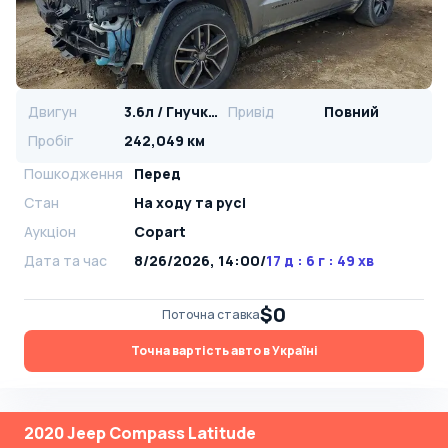
Двигун
3.6л / Гнучке паливо
Привід
Повний
Пробіг
242,049 км
Пошкодження
Перед
Стан
На ​​ходу та русі
Аукціон
Copart
Дата та час
8/26/2026, 14:00
/
17 д : 6 г : 49 хв
$0
Поточна ставка
Точна вартість авто в Україні
2020 Jeep Compass Latitude