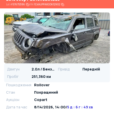
Lot
#
57675386
VIN:
1C4NJPFAXGD612902
Двигун
2.0л / Бензин
Привід
Передній
Пробіг
251,360 км
Пошкодження
Rollover
Стан
Покращений
Аукціон
Copart
Дата та час
8/14/2026, 14:00
/
5 д : 6 г : 49 хв