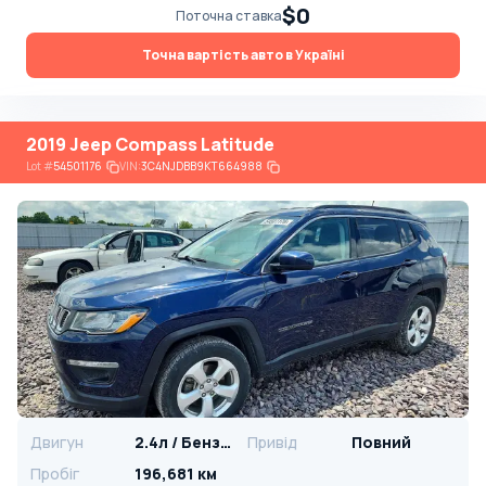
$0
Поточна ставка
Точна вартість авто в Україні
2019 Jeep Compass Latitude
Lot
#
54501176
VIN:
3C4NJDBB9KT664988
Двигун
2.4л / Бензин
Привід
Повний
Пробіг
196,681 км