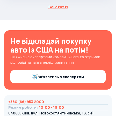
Всі статті
Не відкладай покупку
авто із США на потім!
Зв’яжись с експертами компанії ACars та отримай
відповіді на найзапекліші запитання.
Зв’язатись з експертом
+380 (66) 953 2000
Режим роботи
:
10:00 - 19:00
04080, Київ, вул. Новокостянтинівська, 1В, 3-й