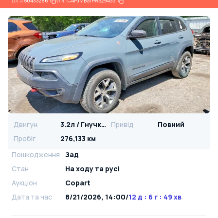
Lot
#
50433286
VIN:
1C4PJMBS1FW529433
Двигун
3.2л / Гнучке паливо
Привід
Повний
Пробіг
276,133 км
Пошкодження
Зад
Стан
На ​​ходу та русі
Аукціон
Copart
Дата та час
8/21/2026, 14:00
/
12 д : 6 г : 49 хв