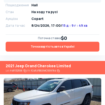
Пошкодження
Hail
Стан
На ​​ходу та русі
Аукціон
Copart
Дата та час
8/24/2026, 17:00
/
15 д : 9 г : 49 хв
$0
Поточна ставка
Точна вартість авто в Україні
2021 Jeep Grand Cherokee Limited
Lot
#
48132556
VIN:
1C4RJFBG0MC559764