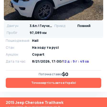
Двигун
3.6л / Гнучке паливо
Привід
Повний
Пробіг
97,089 км
Пошкодження
Hail
Стан
На ​​ходу та русі
Аукціон
Copart
Дата та час
8/21/2026, 17:00
/
12 д : 9 г : 49 хв
$0
Поточна ставка
Точна вартість авто в Україні
2015 Jeep Cherokee Trailhawk