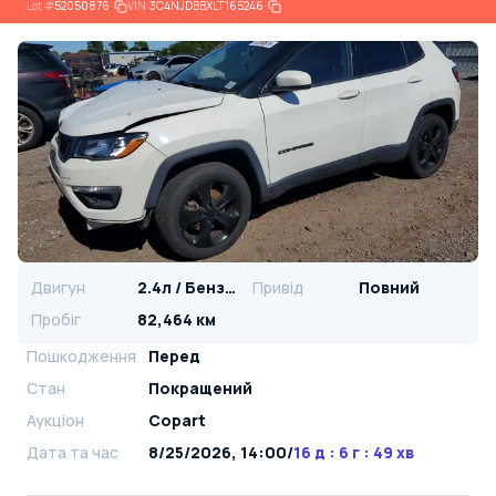
Lot
#
52050876
VIN:
3C4NJDBBXLT165246
Двигун
2.4л / Бензин
Привід
Повний
Пробіг
82,464 км
Пошкодження
Перед
Стан
Покращений
Аукціон
Copart
Дата та час
8/25/2026, 14:00
/
16 д : 6 г : 49 хв