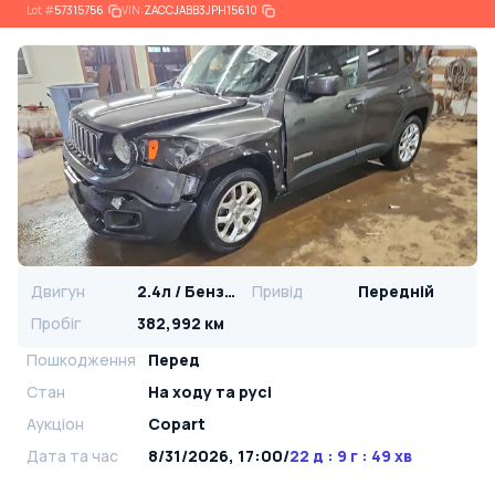
Lot
#
57315756
VIN:
ZACCJABB3JPH15610
Двигун
2.4л / Бензин
Привід
Передній
Пробіг
382,992 км
Пошкодження
Перед
Стан
На ​​ходу та русі
Аукціон
Copart
Дата та час
8/31/2026, 17:00
/
22 д : 9 г : 49 хв