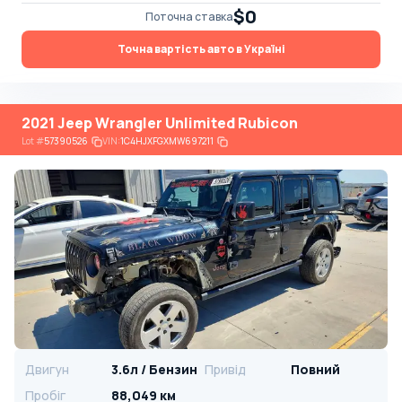
$0
Поточна ставка
Точна вартість авто в Україні
2021 Jeep Wrangler Unlimited Rubicon
Lot
#
57390526
VIN:
1C4HJXFGXMW697211
Двигун
3.6л / Бензин
Привід
Повний
Пробіг
88,049 км