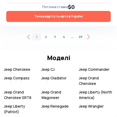
$0
Поточна ставка
Точна вартість авто в Україні
...
1
2
3
4
29
Моделі
Jeep
Cherokee
Jeep
CJ
Jeep
Commander
Jeep
Compass
Jeep
Gladiator
Jeep
Grand
Cherokee
Jeep
Grand
Jeep
Grand
Jeep
Liberty (North
Cherokee SRT8
Wagoneer
America)
Jeep
Liberty
Jeep
Renegade
Jeep
Wrangler
(Patriot)