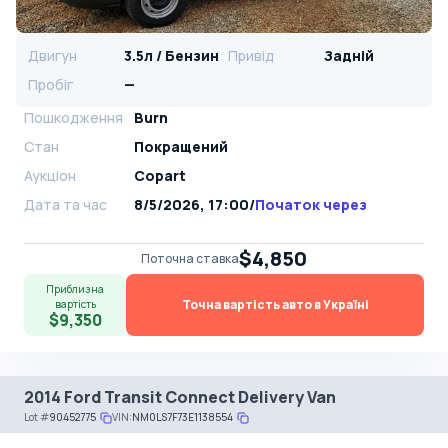
Двигун
3.5л / Бензин
Привід
Задній
Пробіг
—
Пошкодження
Burn
Стан
Покращений
Аукціон
Copart
Дата та час
8/5/2026, 17:00
/
Початок через
$4,850
Поточна ставка
Приблизна
Точна вартість авто в Україні
вартість
$9,350
2014 Ford Transit Connect Delivery Van
Lot
#
90452775
VIN:
NM0LS7F73E1138554