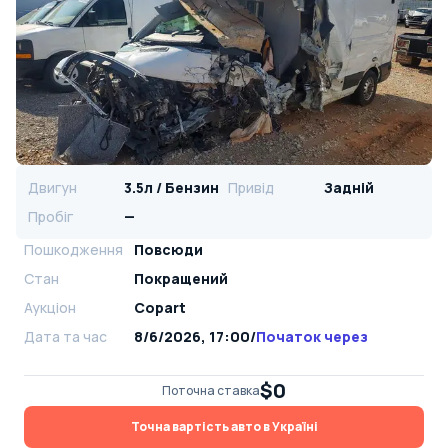
Двигун
3.5л / Бензин
Привід
Задній
Пробіг
—
Пошкодження
Повсюди
Стан
Покращений
Аукціон
Copart
Дата та час
8/6/2026, 17:00
/
Початок через
$0
Поточна ставка
Точна вартість авто в Україні