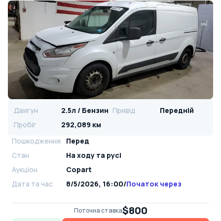
Двигун
2.5л / Бензин
Привід
Передній
Пробіг
292,089 км
Пошкодження
Перед
Стан
На ​​ходу та русі
Аукціон
Copart
Дата та час
8/5/2026, 16:00
/
Початок через
$800
Поточна ставка