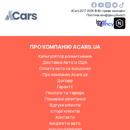
ACars 2017-2026 © Всі права захищені
Політика конфіденційності
ПРО КОМПАНІЮ ACARS.UA
Калькулятор розмитнення
Доставка Авто із США
Оплата авто на аукціонах
Про компанію Acars.ua
Договір
Гарантії
Послуги та тарифи
Поширені запитання
Відгуки клієнтів
Історії клієнтів
Контакти
Бюджетні авто
Аукціон Manheim