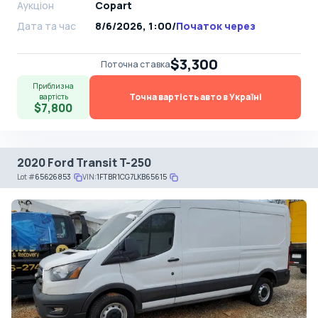
Аукціон
Copart
Дата та час
8/6/2026, 1:00
/
Початок через
$3,300
Поточна ставка
Приблизна
Точна вартість авто в Україні
вартість
$7,800
2020 Ford Transit T-250
Lot
#
65626853
VIN:
1FTBR1CG7LKB65615