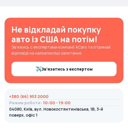
Не відкладай покупку
авто із США на потім!
Зв’яжись с експертами компанії ACars та отримай
відповіді на найзапекліші запитання.
Зв’язатись з експертом
+380 (66) 953 2000
Режим роботи
:
10:00 - 19:00
04080, Київ, вул. Новокостянтинівська, 1В, 3-й
поверх, офіс 1