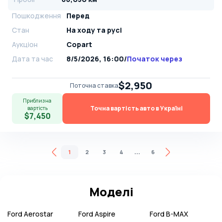
Пошкодження
Перед
Стан
На ​​ходу та русі
Аукціон
Copart
Дата та час
8/5/2026, 16:00
/
Початок через
$2,950
Поточна ставка
Приблизна
Точна вартість авто в Україні
вартість
$7,450
...
1
2
3
4
6
Моделі
Ford
Aerostar
Ford
Aspire
Ford
B-MAX