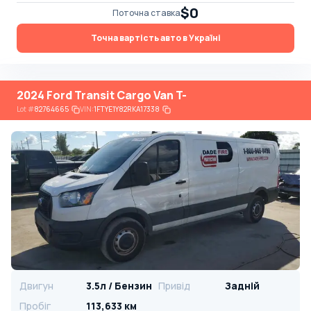
$0
Поточна ставка
Точна вартість авто в Україні
2024 Ford Transit Cargo Van T-
Lot
#
82764665
VIN:
1FTYE1Y82RKA17338
Двигун
3.5л / Бензин
Привід
Задній
Пробіг
113,633 км