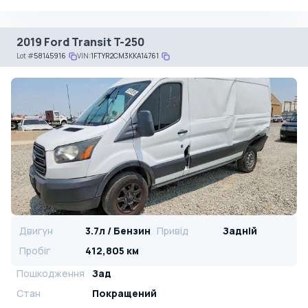
2019 Ford Transit T-250
Lot
#
58145916
VIN:
1FTYR2CM3KKA14761
Двигун
3.7л / Бензин
Привід
Задній
Пробіг
412,805 км
Пошкодження
Зад
Стан
Покращений