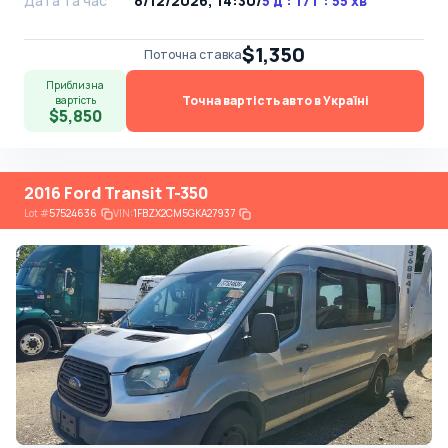
Дата та час
8/12/2026, 14:30
/
5 д : 17 г : 55 хв
$1,350
Поточна ставка
Приблизна
Точна вартість авто в Україні
вартість
$5,850
2016 Ford Transit T-350
Lot
#
57524636
VIN:
1FBZX2CM5GKA27937