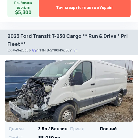
Приблизна
Точна вартість авто в Україні
вартість
$5,300
2023 Ford Transit T-250 Cargo ** Run & Drive * Pri
Fleet **
Lot
#
49428386
VIN:
1FTBR2Y80PKA35821
Двигун
3.5л / Бензин
Привід
Повний
Пробіг
88,050 км