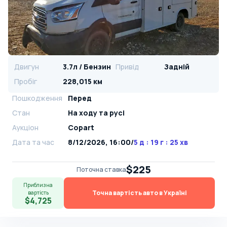
Двигун
3.7л / Бензин
Привід
Задній
Пробіг
228,015 км
Пошкодження
Перед
Стан
На ​​ходу та русі
Аукціон
Copart
Дата та час
8/12/2026, 16:00
/
5 д : 19 г : 25 хв
$225
Поточна ставка
Приблизна
Точна вартість авто в Україні
вартість
$4,725