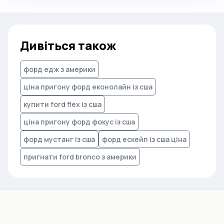
Дивіться також
форд едж з америки
ціна пригону форд еконолайн із сша
купити ford flex із сша
ціна пригону форд фокус із сша
форд мустанг із сша
форд ескейп із сша ціна
пригнати ford bronco з америки