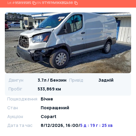
Lot
#
95899585
VIN:
1FTYR1YM9KKB52498
Двигун
3.7л / Бензин
Привід
Задній
Пробіг
533,869 км
Пошкодження
Бічне
Стан
Покращений
Аукціон
Copart
Дата та час
8/12/2026, 16:00
/
5 д : 19 г : 25 хв