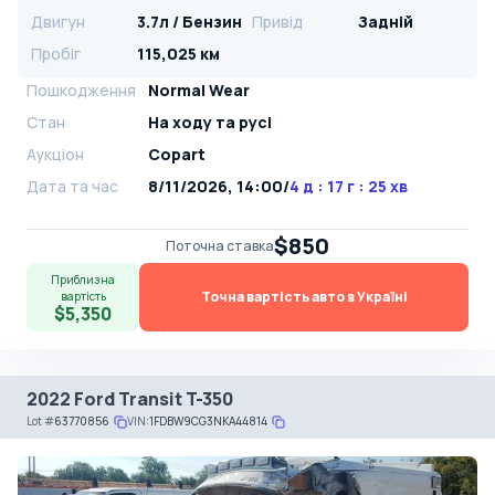
Двигун
3.7л / Бензин
Привід
Задній
Пробіг
115,025 км
Пошкодження
Normal Wear
Стан
На ​​ходу та русі
Аукціон
Copart
Дата та час
8/11/2026, 14:00
/
4 д : 17 г : 25 хв
$850
Поточна ставка
Приблизна
Точна вартість авто в Україні
вартість
$5,350
2022 Ford Transit T-350
Lot
#
63770856
VIN:
1FDBW9CG3NKA44814