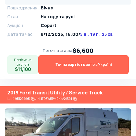
Пошкодження
Бічне
Стан
На ​​ходу та русі
Аукціон
Copart
Дата та час
8/12/2026, 16:00
/
5 д : 19 г : 25 хв
$6,600
Поточна ставка
Приблизна
Точна вартість авто в Україні
вартість
$11,100
2019 Ford Transit Utility / Service Truck
Lot
#
95129995
VIN:
1FDBW5PM9KKA21591