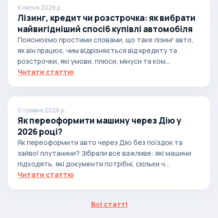
6 липня 2026 р.
Лізинг, кредит чи розстрочка: як вибрати
найвигідніший спосіб купівлі автомобіля
Пояснюємо простими словами, що таке лізинг авто,
як він працює, чим відрізняється від кредиту та
розстрочки, які умови, плюси, мінуси та ком...
Читати статтю
11 травня 2026 р.
Як переоформити машину через Дію у
2026 році?
Як переоформити авто через Дію без поїздок та
зайвої плутанини? Зібрали все важливе: які машини
підходять, які документи потрібні, скільки ч...
Читати статтю
Всі статті