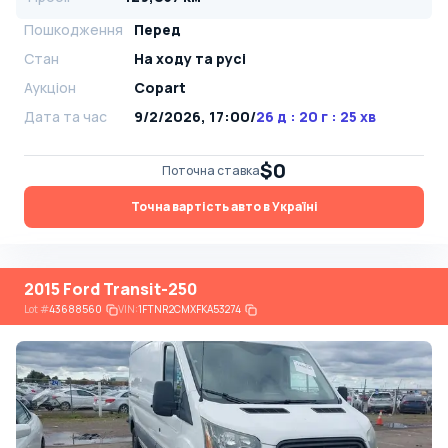
Пошкодження
Перед
Стан
На ​​ходу та русі
Аукціон
Copart
Дата та час
9/2/2026, 17:00
/
26 д : 20 г : 25 хв
$0
Поточна ставка
Точна вартість авто в Україні
2015 Ford Transit-250
Lot
#
43688560
VIN:
1FTNR2CMXFKA53274