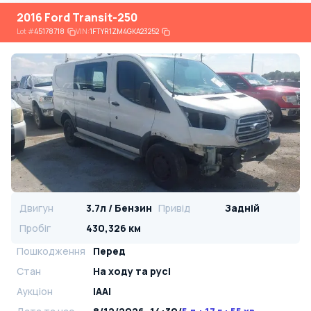
2016 Ford Transit-250
Lot
#
45178718
VIN:
1FTYR1ZM4GKA23252
Двигун
3.7л / Бензин
Привід
Задній
Пробіг
430,326 км
Пошкодження
Перед
Стан
На ​​ходу та русі
Аукціон
IAAI