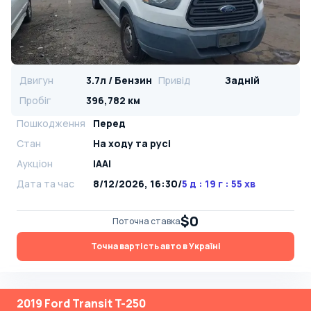
Двигун
3.7л / Бензин
Привід
Задній
Пробіг
396,782 км
Пошкодження
Перед
Стан
На ​​ходу та русі
Аукціон
IAAI
Дата та час
8/12/2026, 16:30
/
5 д : 19 г : 55 хв
$0
Поточна ставка
Точна вартість авто в Україні
2019 Ford Transit T-250