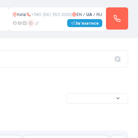
Київ
+380 (66) 953 2000
EN
/
UA
/
RU
Зв'язатися