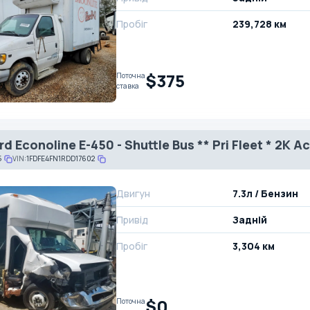
Пробіг
239,728 км
$375
Поточна
ставка
d Econoline E-450 - Shuttle Bus ** Pri Fleet * 2K Ac
5
VIN:
1FDFE4FN1RDD17602
Двигун
7.3л / Бензин
Привід
Задній
Пробіг
3,304 км
$0
Поточна