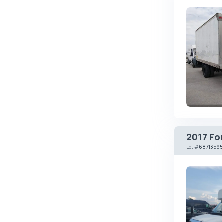
Changan
ChangFeng
Changhe
Chery
CHERYEXEED
Chevrolet
Chrysler
Citroen
2017 Fo
Cizeta
Lot
#
6871359
Coggiola
Cord
Cupra
Dacia
Dadi