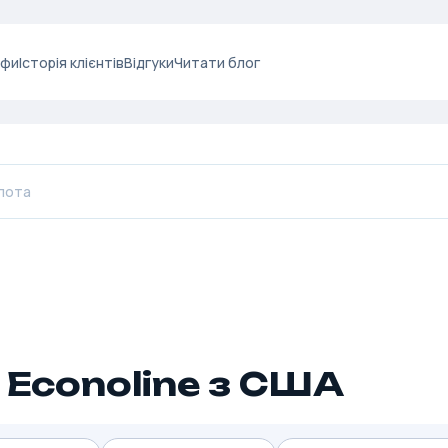
ифи
Історія клієнтів
Відгуки
Читати блог
 Econoline з США