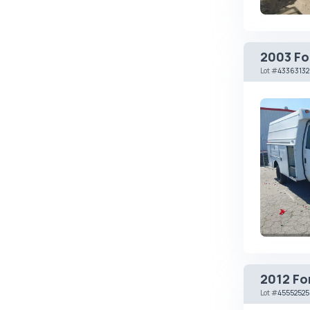
Brabus
Brilliance
2003 Fo
Bristol
Lot
#
43363132
Bronto
Bufori
Bugatti
Buick
BYD
Byvin
Cadillac
Callaway
Carbodies
2012 Fo
Caterham
Lot
#
45552525
Chana