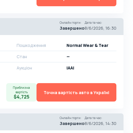
Онлайн торги
:
Дата та час
:
Завершено
8/6/2026, 16:30
Пошкодження
Normal Wear & Tear
Стан
—
Аукціон
IAAI
Приблизна
Точна вартість авто в Україні
вартість
$4,725
Онлайн торги
:
Дата та час
:
Завершено
8/6/2026, 14:30