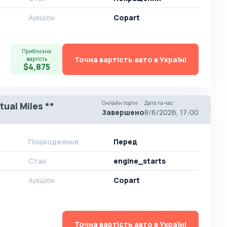
Аукціон
Copart
Приблизна
Точна вартість авто в Україні
вартість
$4,875
Онлайн торги
:
Дата та час
:
tual Miles **
Завершено
8/6/2026, 17:00
Пошкодження
Перед
Стан
engine_starts
Аукціон
Copart
Точна вартість авто в Україні