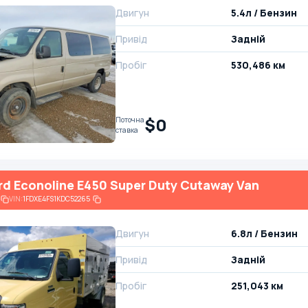
Двигун
5.4л / Бензин
Привід
Задній
Пробіг
530,486 км
$0
Поточна
ставка
rd Econoline E450 Super Duty Cutaway Van
VIN:
1FDXE4FS1KDC52265
Двигун
6.8л / Бензин
Привід
Задній
Пробіг
251,043 км