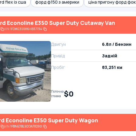
rd flex із сша
форд ф150 з америки
ціна пригону форд фок
rd Econoline E350 Super Duty Cutaway Van
VIN:
1FDWE35S86HB37734
Двигун
6.8л / Бензин
Привід
Задній
Пробіг
83,251 км
$0
Поточна
ставка
rd Econoline E350 Super Duty Wagon
VIN:
1FBNE3BL9DDA78280