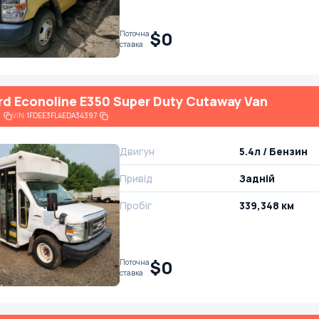
$0
Поточна
ставка
rd Econoline E350 Super Duty Cutaway Van
6
VIN:
1FDEE3FL4EDA34397
Двигун
5.4л / Бензин
Привід
Задній
Пробіг
339,348 км
$0
Поточна
ставка