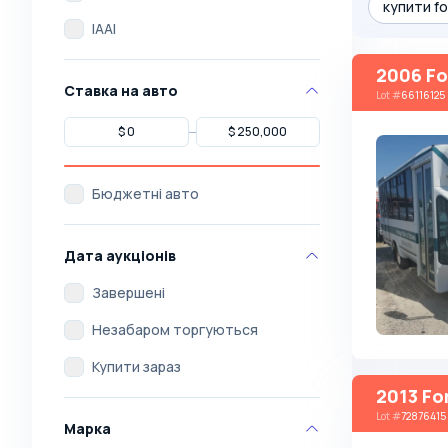
купити fo
IAAI
2006 Fo
Ставка на авто
Lot
#
66116125
Бюджетні авто
Дата аукціонів
Завершені
Незабаром торгуються
Купити зараз
2013 Fo
Lot
#
72876415
Марка