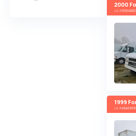
2000 Fo
Alpina
Lot
#
9064820
Alpine
AMC
AM General
Apal
Ariel
Aro
Asia
Aston Martin
Auburn
1999 Fo
Audi
Lot
#
4546903
Aurus
Austin
Austin Healey