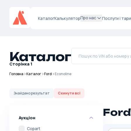
Про нас
Каталог
Калькулятор
Послуги і тар
Каталог
Сторінка
1
Головна
Каталог
Ford
Econoline
Знайдено
результат
Скинути всі
Ford
Аукціон
Copart