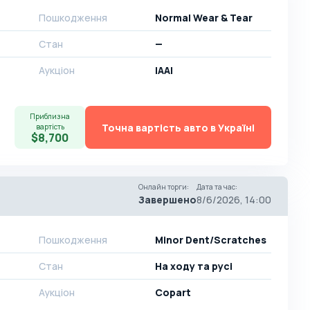
Пошкодження
Normal Wear & Tear
Стан
—
Аукціон
IAAI
Приблизна
Точна вартість авто в Україні
вартість
$8,700
Онлайн торги
:
Дата та час
:
Завершено
8/6/2026, 14:00
Пошкодження
Minor Dent/Scratches
Стан
На ​​ходу та русі
Аукціон
Copart