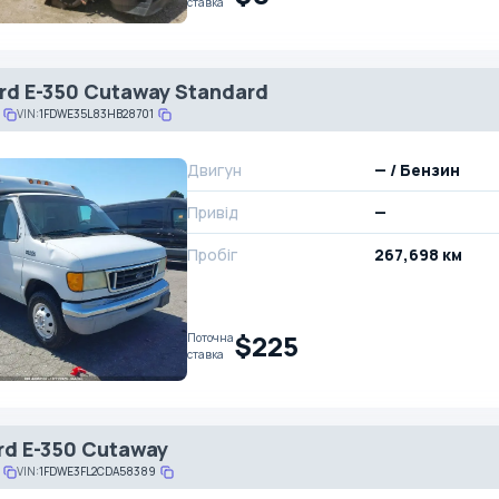
ставка
rd E-350 Cutaway Standard
VIN:
1FDWE35L83HB28701
Двигун
— / Бензин
Привід
—
Пробіг
267,698 км
$225
Поточна
ставка
rd E-350 Cutaway
VIN:
1FDWE3FL2CDA58389