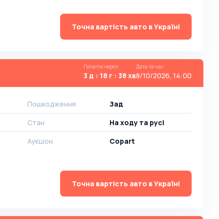
Точна вартість авто в Україні
Початок через
:
Дата та час
:
3 д : 18 г : 38 хв
8/10/2026, 14:00
Пошкодження
Зад
Стан
На ​​ходу та русі
Аукціон
Copart
Точна вартість авто в Україні