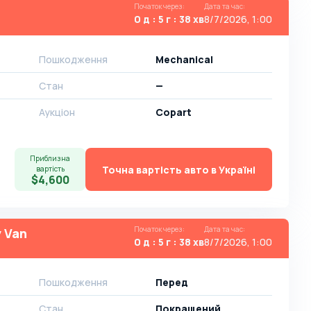
Початок через
:
Дата та час
:
0 д : 5 г : 38 хв
8/7/2026, 1:00
Пошкодження
Mechanical
Стан
—
Аукціон
Copart
Приблизна
Точна вартість авто в Україні
вартість
$4,600
Початок через
:
Дата та час
:
y Van
0 д : 5 г : 38 хв
8/7/2026, 1:00
Пошкодження
Перед
Стан
Покращений