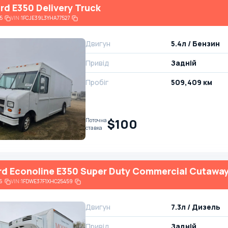
rd E350 Delivery Truck
5
VIN:
1FCJE39L3YHA77527
Двигун
5.4л / Бензин
Привід
Задній
Пробіг
509,409 км
$100
Поточна
ставка
rd Econoline E350 Super Duty Commercial Cutawa
6
VIN:
1FDWE37F1XHC25459
Двигун
7.3л / Дизель
Привід
Задній