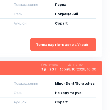
Пошкодження
Перед
Стан
Покращений
Аукціон
Copart
Точна вартість авто в Україні
Початок через
:
Дата та час
:
3 д : 20 г : 38 хв
8/10/2026, 16:00
Пошкодження
Minor Dent/Scratches
Стан
На ​​ходу та русі
Аукціон
Copart