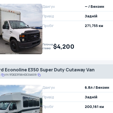
Двигун
— / Бензин
Привід
Задній
Пробіг
271,755 км
$4,200
Поточна
ставка
rd Econoline E350 Super Duty Cutaway Van
5
VIN:
1FDEE3FS6HDC04609
Двигун
6.8л / Бензин
Привід
Задній
Пробіг
200,161 км