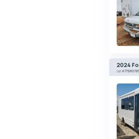
Autobianchi
Avatr
Avtokam
BAIC
Bajaj
Baltijas Dzips
2024 For
Batmobile
Lot
#
7798078
Bentley
Bertone
Bilenkin
Bio auto
Bitter
BMW
Borgward