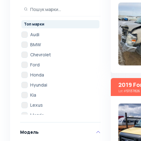
Топ марки
Audi
BMW
Chevrolet
Ford
Honda
2019 Fo
Hyundai
Lot
#
51137826
Kia
Lexus
Mazda
Mercedes
Модель
Mitsubishi