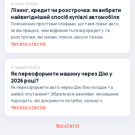
6 липня 2026 р.
Лізинг, кредит чи розстрочка: як вибрати
найвигідніший спосіб купівлі автомобіля
Пояснюємо простими словами, що таке лізинг авто,
як він працює, чим відрізняється від кредиту та
розстрочки, які умови, плюси, мінуси та ком...
Читати статтю
11 травня 2026 р.
Як переоформити машину через Дію у
2026 році?
Як переоформити авто через Дію без поїздок та
зайвої плутанини? Зібрали все важливе: які машини
підходять, які документи потрібні, скільки ч...
Читати статтю
Всі статті