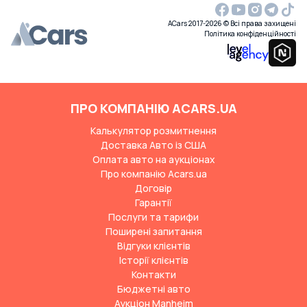
ACars 2017-2026 © Всі права захищені
Політика конфіденційності
ПРО КОМПАНІЮ ACARS.UA
Калькулятор розмитнення
Доставка Авто із США
Оплата авто на аукціонах
Про компанію Acars.ua
Договір
Гарантії
Послуги та тарифи
Поширені запитання
Відгуки клієнтів
Історії клієнтів
Контакти
Бюджетні авто
Аукціон Manheim