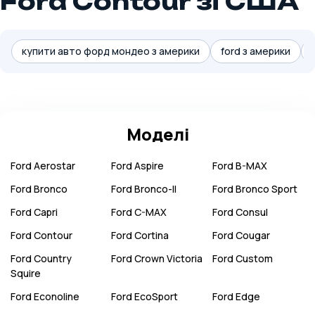
Ford Contour зі США
купити авто форд мондео з америки
ford з америки
Моделі
Ford
Aerostar
Ford
Aspire
Ford
B-MAX
Ford
Bronco
Ford
Bronco-II
Ford
Bronco Sport
Ford
Capri
Ford
C-MAX
Ford
Consul
Ford
Contour
Ford
Cortina
Ford
Cougar
Ford
Country
Ford
Crown Victoria
Ford
Custom
Squire
Ford
Econoline
Ford
EcoSport
Ford
Edge