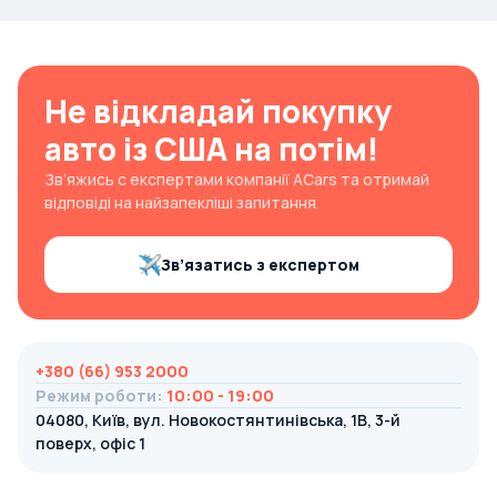
Не відкладай покупку
авто із США на потім!
Зв’яжись с експертами компанії ACars та отримай
відповіді на найзапекліші запитання.
Зв’язатись з експертом
+380 (66) 953 2000
Режим роботи
:
10:00 - 19:00
04080, Київ, вул. Новокостянтинівська, 1В, 3-й
поверх, офіс 1