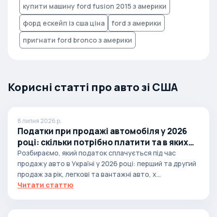
купити машину ford fusion 2015 з америки
форд ескейп із сша ціна
ford з америки
пригнати ford bronco з америки
Корисні статті про авто зі США
8 липня 2026 р.
Податки при продажі автомобіля у 2026
році: скільки потрібно платити та в яких
випадках
Розбираємо, який податок сплачується під час
продажу авто в Україні у 2026 році: перший та другий
продаж за рік, легкові та вантажні авто, х...
Читати статтю