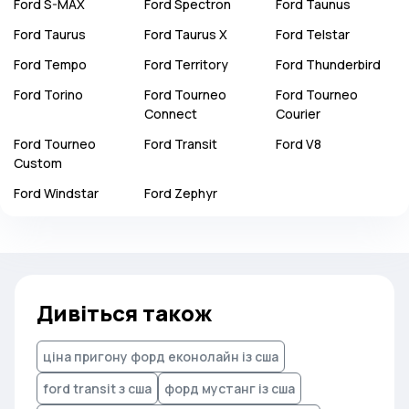
Ford
S-MAX
Ford
Spectron
Ford
Taunus
Ford
Taurus
Ford
Taurus X
Ford
Telstar
Ford
Tempo
Ford
Territory
Ford
Thunderbird
Ford
Torino
Ford
Tourneo
Ford
Tourneo
Connect
Courier
Ford
Tourneo
Ford
Transit
Ford
V8
Custom
Ford
Windstar
Ford
Zephyr
Дивіться також
ціна пригону форд еконолайн із сша
ford transit з сша
форд мустанг із сша