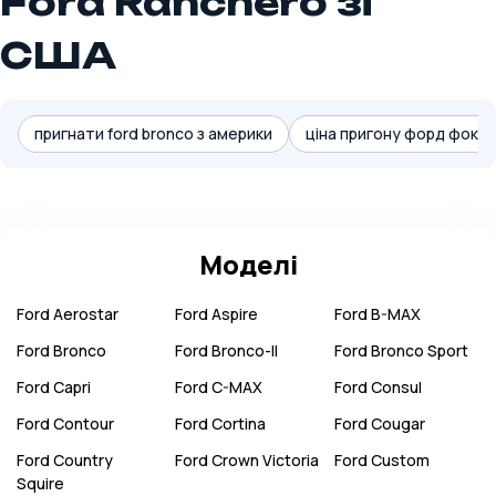
Ford Ranchero зі
США
пригнати ford bronco з америки
ціна пригону форд фокус 
Моделі
Ford
Aerostar
Ford
Aspire
Ford
B-MAX
Ford
Bronco
Ford
Bronco-II
Ford
Bronco Sport
Ford
Capri
Ford
C-MAX
Ford
Consul
Ford
Contour
Ford
Cortina
Ford
Cougar
Ford
Country
Ford
Crown Victoria
Ford
Custom
Squire