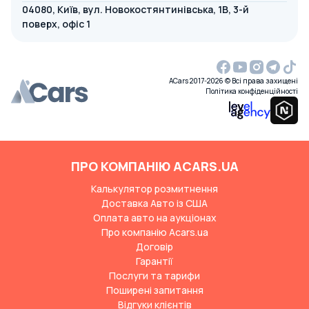
04080, Київ, вул. Новокостянтинівська, 1В, 3-й
поверх, офіс 1
ACars 2017-2026 © Всі права захищені
Політика конфіденційності
ПРО КОМПАНІЮ ACARS.UA
Калькулятор розмитнення
Доставка Авто із США
Оплата авто на аукціонах
Про компанію Acars.ua
Договір
Гарантії
Послуги та тарифи
Поширені запитання
Відгуки клієнтів