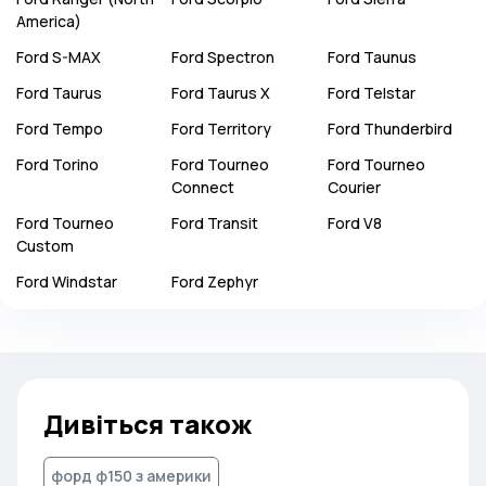
America)
Ford
S-MAX
Ford
Spectron
Ford
Taunus
Ford
Taurus
Ford
Taurus X
Ford
Telstar
Ford
Tempo
Ford
Territory
Ford
Thunderbird
Ford
Torino
Ford
Tourneo
Ford
Tourneo
Connect
Courier
Ford
Tourneo
Ford
Transit
Ford
V8
Custom
Ford
Windstar
Ford
Zephyr
Дивіться також
форд ф150 з америки