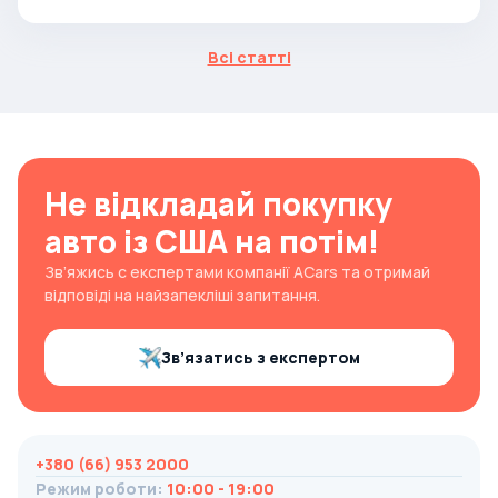
Всі статті
Не відкладай покупку
авто із США на потім!
Зв’яжись с експертами компанії ACars та отримай
відповіді на найзапекліші запитання.
Зв’язатись з експертом
+380 (66) 953 2000
Режим роботи
:
10:00 - 19:00