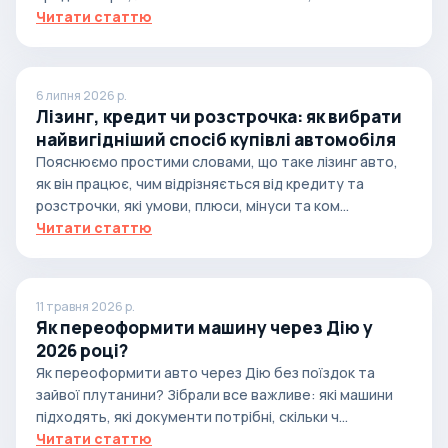
Читати статтю
6 липня 2026 р.
Лізинг, кредит чи розстрочка: як вибрати
найвигідніший спосіб купівлі автомобіля
Пояснюємо простими словами, що таке лізинг авто,
як він працює, чим відрізняється від кредиту та
розстрочки, які умови, плюси, мінуси та ком...
Читати статтю
11 травня 2026 р.
Як переоформити машину через Дію у
2026 році?
Як переоформити авто через Дію без поїздок та
зайвої плутанини? Зібрали все важливе: які машини
підходять, які документи потрібні, скільки ч...
Читати статтю