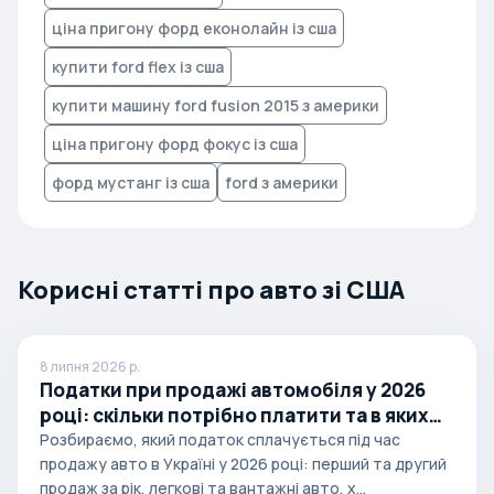
ціна пригону форд еконолайн із сша
купити ford flex із сша
купити машину ford fusion 2015 з америки
ціна пригону форд фокус із сша
форд мустанг із сша
ford з америки
Корисні статті про авто зі США
8 липня 2026 р.
Податки при продажі автомобіля у 2026
році: скільки потрібно платити та в яких
випадках
Розбираємо, який податок сплачується під час
продажу авто в Україні у 2026 році: перший та другий
продаж за рік, легкові та вантажні авто, х...