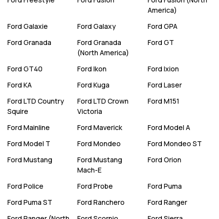
America)
Ford
Galaxie
Ford
Galaxy
Ford
GPA
Ford
Granada
Ford
Granada
Ford
GT
(North America)
Ford
GT40
Ford
Ikon
Ford
Ixion
Ford
KA
Ford
Kuga
Ford
Laser
Ford
LTD Country
Ford
LTD Crown
Ford
M151
Squire
Victoria
Ford
Mainline
Ford
Maverick
Ford
Model A
Ford
Model T
Ford
Mondeo
Ford
Mondeo ST
Ford
Mustang
Ford
Mustang
Ford
Orion
Mach-E
Ford
Police
Ford
Probe
Ford
Puma
Ford
Puma ST
Ford
Ranchero
Ford
Ranger
Ford
Ranger (North
Ford
Scorpio
Ford
Sierra