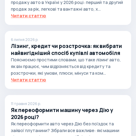
продажу авто в Україні у 2026 році: перший та другий
продаж за рік, легкові та вантажні авто, х...
Читати статтю
6 липня 2026 р.
Лізинг, кредит чи розстрочка: як вибрати
найвигідніший спосіб купівлі автомобіля
Пояснюємо простими словами, що таке лізинг авто,
як він працює, чим відрізняється від кредиту та
розстрочки, які умови, плюси, мінуси та ком...
Читати статтю
11 травня 2026 р.
Як переоформити машину через Дію у
2026 році?
Як переоформити авто через Дію без поїздок та
зайвої плутанини? Зібрали все важливе: які машини