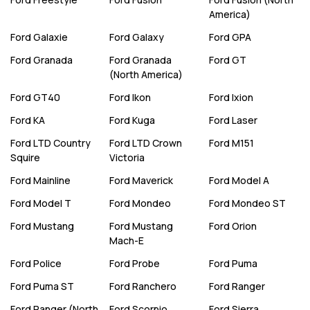
America)
Ford
Galaxie
Ford
Galaxy
Ford
GPA
Ford
Granada
Ford
Granada
Ford
GT
(North America)
Ford
GT40
Ford
Ikon
Ford
Ixion
Ford
KA
Ford
Kuga
Ford
Laser
Ford
LTD Country
Ford
LTD Crown
Ford
M151
Squire
Victoria
Ford
Mainline
Ford
Maverick
Ford
Model A
Ford
Model T
Ford
Mondeo
Ford
Mondeo ST
Ford
Mustang
Ford
Mustang
Ford
Orion
Mach-E
Ford
Police
Ford
Probe
Ford
Puma
Ford
Puma ST
Ford
Ranchero
Ford
Ranger
Ford
Ranger (North
Ford
Scorpio
Ford
Sierra