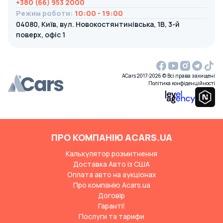
+380 (66) 953 2000
Режим роботи
:
10:00 - 19:00
04080, Київ, вул. Новокостянтинівська, 1В, 3-й
поверх, офіс 1
ACars 2017-2026 © Всі права захищені
Політика конфіденційності
ПРО КОМПАНІЮ ACARS.UA
Калькулятор розмитнення
Доставка Авто із США
Оплата авто на аукціонах
Про компанію Acars.ua
Договір
Гарантії
Послуги та тарифи