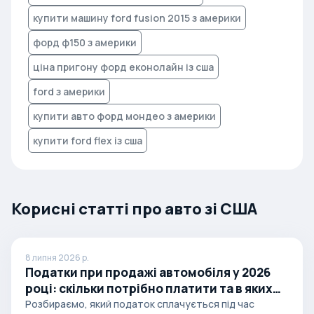
купити машину ford fusion 2015 з америки
форд ф150 з америки
ціна пригону форд еконолайн із сша
ford з америки
купити авто форд мондео з америки
купити ford flex із сша
Корисні статті про авто зі США
8 липня 2026 р.
Податки при продажі автомобіля у 2026
році: скільки потрібно платити та в яких
випадках
Розбираємо, який податок сплачується під час