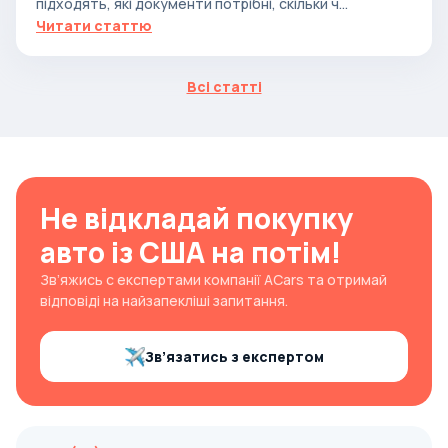
підходять, які документи потрібні, скільки ч...
Читати статтю
Всі статті
Не відкладай покупку
авто із США на потім!
Зв’яжись с експертами компанії ACars та отримай
відповіді на найзапекліші запитання.
Зв’язатись з експертом