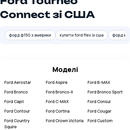
Ford Tourneo
Connect зі США
форд ф150 з америки
купити ford flex із сша
форд мус
Моделі
Ford
Aerostar
Ford
Aspire
Ford
B-MAX
Ford
Bronco
Ford
Bronco-II
Ford
Bronco Sport
Ford
Capri
Ford
C-MAX
Ford
Consul
Ford
Contour
Ford
Cortina
Ford
Cougar
Ford
Country
Ford
Crown Victoria
Ford
Custom
Squire