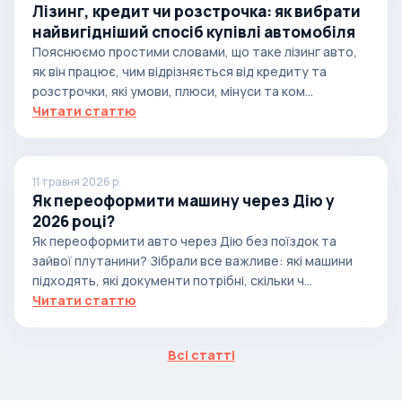
Лізинг, кредит чи розстрочка: як вибрати
найвигідніший спосіб купівлі автомобіля
Пояснюємо простими словами, що таке лізинг авто,
як він працює, чим відрізняється від кредиту та
розстрочки, які умови, плюси, мінуси та ком...
Читати статтю
11 травня 2026 р.
Як переоформити машину через Дію у
2026 році?
Як переоформити авто через Дію без поїздок та
зайвої плутанини? Зібрали все важливе: які машини
підходять, які документи потрібні, скільки ч...
Читати статтю
Всі статті