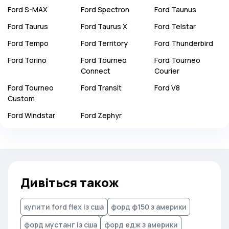
Ford
S-MAX
Ford
Spectron
Ford
Taunus
Ford
Taurus
Ford
Taurus X
Ford
Telstar
Ford
Tempo
Ford
Territory
Ford
Thunderbird
Ford
Torino
Ford
Tourneo
Ford
Tourneo
Connect
Courier
Ford
Tourneo
Ford
Transit
Ford
V8
Custom
Ford
Windstar
Ford
Zephyr
Дивіться також
купити ford flex із сша
форд ф150 з америки
форд мустанг із сша
форд едж з америки