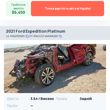
Приблизна
Точна вартість авто в Україні
вартість
$6,450
2021 Ford Expedition Platinum
Lot
#
84055585
VIN:
1FMJU1LT4MEA84221
Двигун
3.5л / Бензин
Привід
Задній
Пробіг
—