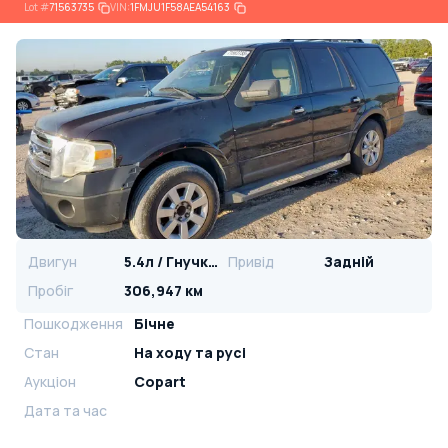
Lot
#
71563735
VIN:
1FMJU1F58AEA54163
Двигун
5.4л / Гнучке паливо
Привід
Задній
Пробіг
306,947 км
Пошкодження
Бічне
Стан
На ​​ходу та русі
Аукціон
Copart
Дата та час