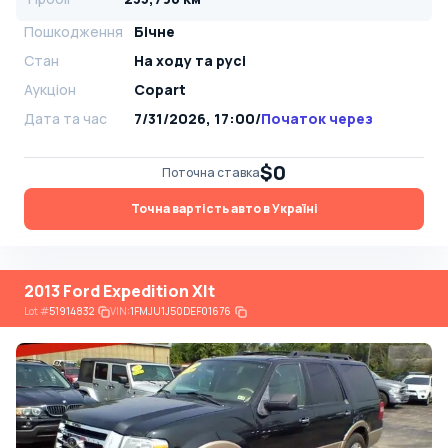
Пошкодження
Бічне
Стан
На ​​ходу та русі
Аукціон
Copart
Дата та час
7/31/2026, 17:00
/
Початок через
$0
Поточна ставка
Точна вартість авто в Україні
2013 Ford Expedition Xlt
Lot
#
51914832
VIN:
1FMJU1J50DEF01676