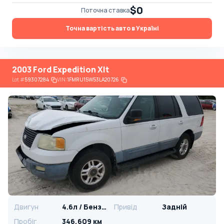
$0
Поточна ставка
Точна вартість авто в Україні
2003 Ford Expedition Xlt
Lot
#
59307284
VIN:
1FMRU15W53LA20726
Двигун
4.6л / Бензин
Привід
Задній
Пробіг
346,609 км