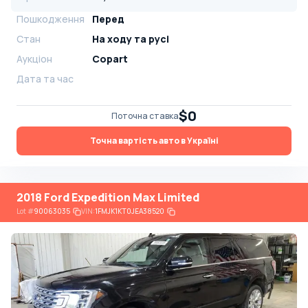
Пошкодження
Перед
Стан
На ​​ходу та русі
Аукціон
Copart
Дата та час
$0
Поточна ставка
Точна вартість авто в Україні
2018 Ford Expedition Max Limited
Lot
#
90063035
VIN:
1FMJK1KT0JEA38520