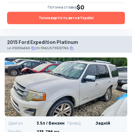
$0
Поточна ставка
Точна вартість авто в Україні
2015 Ford Expedition Platinum
Lot
#
50594666
VIN:
1FMJU1LT1FEF27766
Двигун
3.5л / Бензин
Привід
Задній
Пробіг
235,796 км