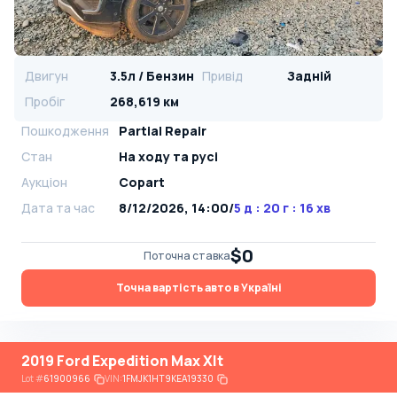
Двигун
3.5л / Бензин
Привід
Задній
Пробіг
268,619 км
Пошкодження
Partial Repair
Стан
На ​​ходу та русі
Аукціон
Copart
Дата та час
8/12/2026, 14:00
/
5 д : 20 г : 16 хв
$0
Поточна ставка
Точна вартість авто в Україні
2019 Ford Expedition Max Xlt
Lot
#
61900966
VIN:
1FMJK1HT9KEA19330