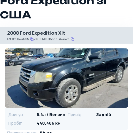
Ford Expedition зі
США
2008 Ford Expedition Xlt
Lot
#
81674055
VIN:
1FMFU15588LA74328
Двигун
5.4л / Бензин
Привід
Задній
Пробіг
448,466 км
Пошкодження
Бічне