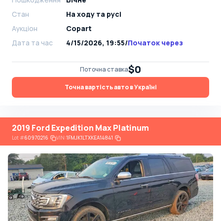
Стан
На ​​ходу та русі
Аукціон
Copart
Дата та час
4/15/2026, 19:55
/
Початок через
$0
Поточна ставка
Точна вартість авто в Україні
2019 Ford Expedition Max Platinum
Lot
#
60970216
VIN:
1FMJK1LTXKEA14841