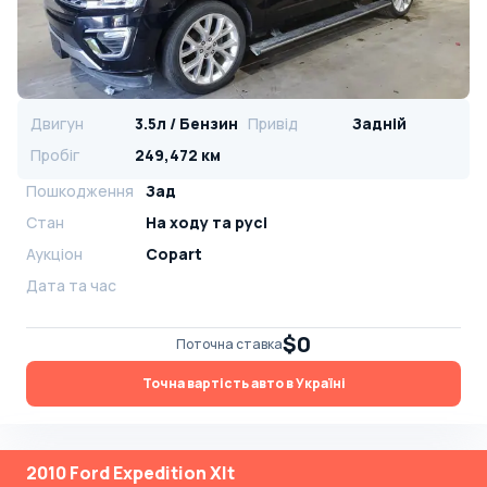
Двигун
3.5л / Бензин
Привід
Задній
Пробіг
249,472 км
Пошкодження
Зад
Стан
На ​​ходу та русі
Аукціон
Copart
Дата та час
$0
Поточна ставка
Точна вартість авто в Україні
2010 Ford Expedition Xlt