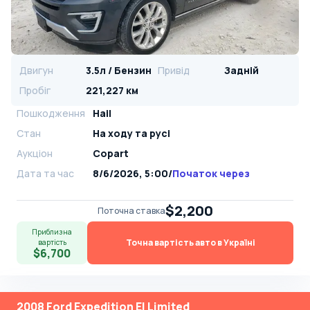
Двигун
3.5л / Бензин
Привід
Задній
Пробіг
221,227 км
Пошкодження
Hail
Стан
На ​​ходу та русі
Аукціон
Copart
Дата та час
8/6/2026, 5:00
/
Початок через
$2,200
Поточна ставка
Приблизна
Точна вартість авто в Україні
вартість
$6,700
2008 Ford Expedition El Limited