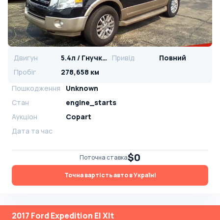
Двигун
5.4л / Гнучке паливо
Привід
Повний
Пробіг
278,658 км
Пошкодження
Unknown
Стан
engine_starts
Аукціон
Copart
Дата та час
$0
Поточна ставка
Точна вартість авто в Україні
2017 Ford Expedition El Xlt