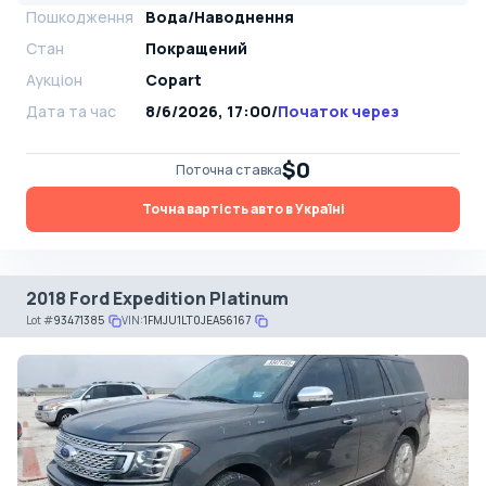
Пошкодження
Вода/Наводнення
Стан
Покращений
Аукціон
Copart
Дата та час
8/6/2026, 17:00
/
Початок через
$0
Поточна ставка
Точна вартість авто в Україні
2018 Ford Expedition Platinum
Lot
#
93471385
VIN:
1FMJU1LT0JEA56167