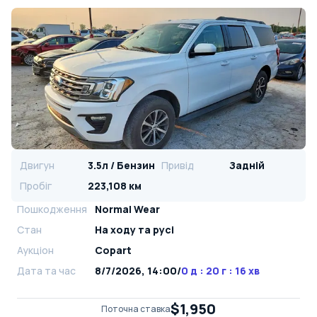
Двигун
3.5л / Бензин
Привід
Задній
Пробіг
223,108 км
Пошкодження
Normal Wear
Стан
На ​​ходу та русі
Аукціон
Copart
Дата та час
8/7/2026, 14:00
/
0 д : 20 г : 16 хв
$1,950
Поточна ставка