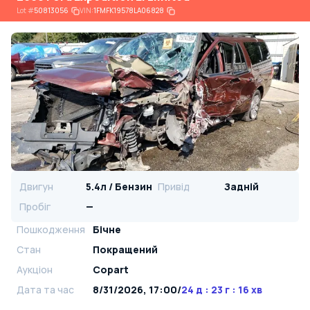
Lot
#
50813056
VIN:
1FMFK19578LA06828
Двигун
5.4л / Бензин
Привід
Задній
Пробіг
—
Пошкодження
Бічне
Стан
Покращений
Аукціон
Copart
Дата та час
8/31/2026, 17:00
/
24 д : 23 г : 16 хв