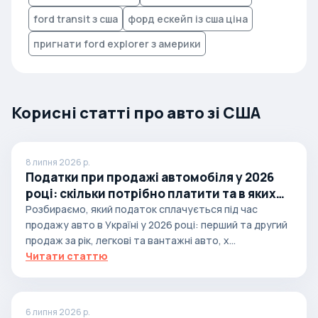
ford transit з сша
форд ескейп із сша ціна
пригнати ford explorer з америки
Корисні статті про авто зі США
8 липня 2026 р.
Податки при продажі автомобіля у 2026
році: скільки потрібно платити та в яких
випадках
Розбираємо, який податок сплачується під час
продажу авто в Україні у 2026 році: перший та другий
продаж за рік, легкові та вантажні авто, х...
Читати статтю
6 липня 2026 р.