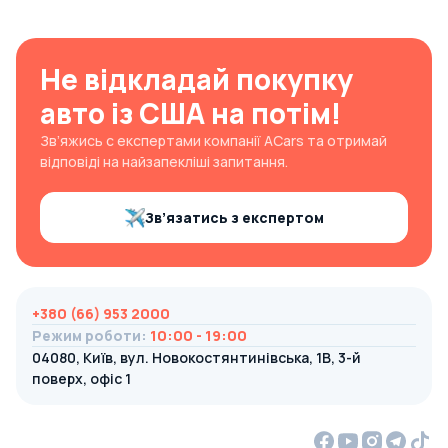
Не відкладай покупку
авто із США на потім!
Зв’яжись с експертами компанії ACars та отримай
відповіді на найзапекліші запитання.
Зв’язатись з експертом
+380 (66) 953 2000
Режим роботи
:
10:00 - 19:00
04080, Київ, вул. Новокостянтинівська, 1В, 3-й
поверх, офіс 1