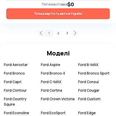
$0
Поточна ставка
Точна вартість авто в Україні
1
2
3
Моделі
Ford
Aerostar
Ford
Aspire
Ford
B-MAX
Ford
Bronco
Ford
Bronco-II
Ford
Bronco Sport
Ford
Capri
Ford
C-MAX
Ford
Consul
Ford
Contour
Ford
Cortina
Ford
Cougar
Ford
Country
Ford
Crown Victoria
Ford
Custom
Squire
Ford
Econoline
Ford
EcoSport
Ford
Edge