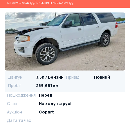
Lot
#
62593646
VIN:
1FMJK1JT4HEA44719
Двигун
3.5л / Бензин
Привід
Повний
Пробіг
259,681 км
Пошкодження
Перед
Стан
На ​​ходу та русі
Аукціон
Copart
Дата та час