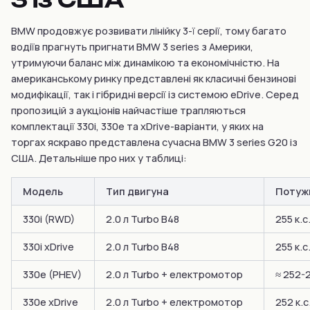
BMW продовжує розвивати лінійку 3-ї серії, тому багато
водіїв прагнуть пригнати BMW 3 series з Америки,
утримуючи баланс між динамікою та економічністю. На
американському ринку представлені як класичні бензинові
модифікації, так і гібридні версії із системою eDrive. Серед
пропозицій з аукціонів найчастіше трапляються
комплектації 330i, 330e та xDrive-варіанти, у яких на
торгах яскраво представлена сучасна BMW 3 series G20 із
США. Детальніше про них у таблиці:
Модель
Тип двигуна
Потуж
330i (RWD)
2.0 л Turbo B48
255 к.с
330i xDrive
2.0 л Turbo B48
255 к.с
330e (PHEV)
2.0 л Turbo + електромотор
≈ 252-2
330e xDrive
2.0 л Turbo + електромотор
252 к.с