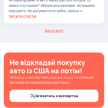
Як переоформити авто через Дію без поїздок та
зайвої плутанини? Зібрали все важливе: які машини
підходять, які документи потрібні, скільки ч...
Читати статтю
Всі статті
Не відкладай покупку
авто із США на потім!
Зв’яжись с експертами компанії ACars та отримай
відповіді на найзапекліші запитання.
Зв’язатись з експертом