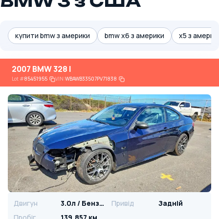
BMW 3 з США
купити bmw з америки
bmw x6 з америки
х5 з америк
2007 BMW 328 I
Lot
#
85451955
VIN:
WBAWB33507PV71838
Двигун
3.0л / Бензин
Привід
Задній
Пробіг
139,857 км