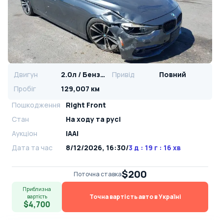
Двигун
2.0л / Бензин
Привід
Повний
Пробіг
129,007 км
Пошкодження
Right Front
Стан
На ​​ходу та русі
Аукціон
IAAI
Дата та час
8/12/2026, 16:30
/
3 д : 19 г : 16 хв
$200
Поточна ставка
Приблизна
Точна вартість авто в Україні
вартість
$4,700