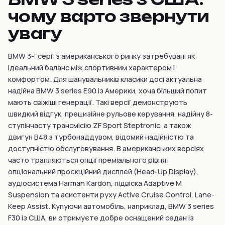
чому варто звернути
увагу
BMW 3-ї серії з американського ринку затребувані як
ідеальний баланс між спортивним характером і
комфортом. Для шанувальників класики досі актуальна
надійна BMW 3 series E90 із Америки, хоча більший попит
мають свіжіші генерації. Такі версії демонструють
швидкий відгук, прецизійне рульове керування, надійну 8-
ступінчасту трансмісію ZF Sport Steptronic, а також
двигун B48 з турбонаддувом, відомий надійністю та
доступністю обслуговування. В американських версіях
часто трапляються опції преміального рівня:
опціональний проєкційний дисплей (Head-Up Display),
аудіосистема Harman Kardon, підвіска Adaptive M
Suspension та асистенти руху Active Cruise Control, Lane-
Keep Assist. Купуючи автомобіль, наприклад, BMW 3 series
F30 із США, ви отримуєте добре оснащений седан із