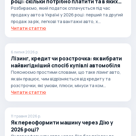
році: скільки потрібно платити та в яких
випадках
Розбираємо, який податок сплачується під час
продажу авто в Україні у 2026 році: перший та другий
продаж за рік, легкові та вантажні авто, х...
Читати статтю
6 липня 2026 р.
Лізинг, кредит чи розстрочка: як вибрати
найвигідніший спосіб купівлі автомобіля
Пояснюємо простими словами, що таке лізинг авто,
як він працює, чим відрізняється від кредиту та
розстрочки, які умови, плюси, мінуси та ком...
Читати статтю
11 травня 2026 р.
Як переоформити машину через Дію у
2026 році?