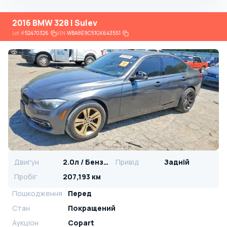
2016 BMW 328 I Sulev
Lot
#
52470326
VIN:
WBA8E9C51GK643551
Двигун
2.0л / Бензин
Привід
Задній
Пробіг
207,193 км
Пошкодження
Перед
Стан
Покращений
Аукціон
Copart