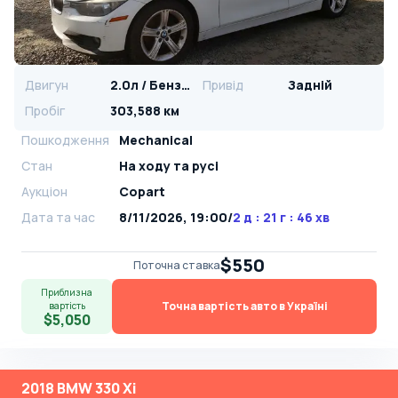
Двигун
2.0л / Бензин
Привід
Задній
Пробіг
303,588 км
Пошкодження
Mechanical
Стан
На ​​ходу та русі
Аукціон
Copart
Дата та час
8/11/2026, 19:00
/
2 д : 21 г : 46 хв
$550
Поточна ставка
Приблизна
Точна вартість авто в Україні
вартість
$5,050
2018 BMW 330 Xi