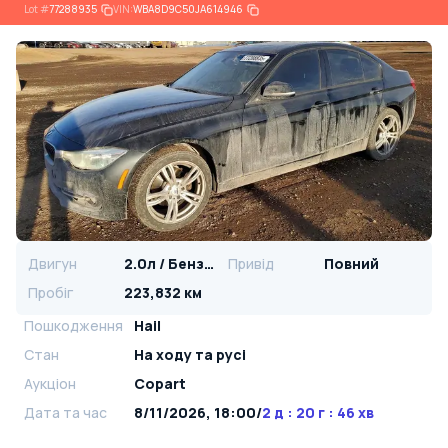
Lot
#
77288935
VIN:
WBA8D9C50JA614946
Двигун
2.0л / Бензин
Привід
Повний
Пробіг
223,832 км
Пошкодження
Hail
Стан
На ​​ходу та русі
Аукціон
Copart
Дата та час
8/11/2026, 18:00
/
2 д : 20 г : 46 хв