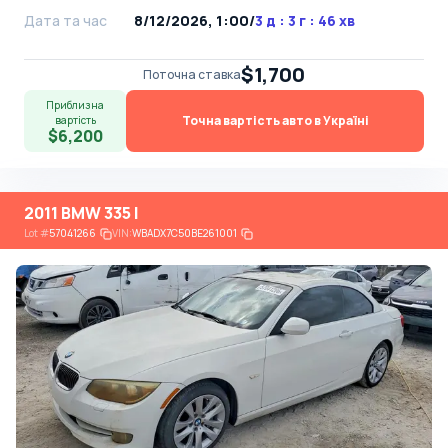
Дата та час
8/12/2026, 1:00
/
3 д : 3 г : 46 хв
$1,700
Поточна ставка
Приблизна
Точна вартість авто в Україні
вартість
$6,200
2011 BMW 335 I
Lot
#
57041266
VIN:
WBADX7C50BE261001