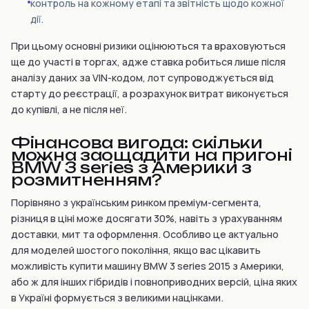
контроль на кожному етапі та звітність щодо кожної
дії.
При цьому основні ризики оцінюються та враховуються
ще до участі в торгах, адже ставка робиться лише після
аналізу даних за VIN-кодом, лот супроводжується від
старту до реєстрації, а розрахунок витрат виконується
до купівлі, а не після неї.
Фінансова вигода: скільки
можна заощадити на пригоні
BMW 3 series з Америки з
розмитненням?
Порівняно з українським ринком преміум-сегмента,
різниця в ціні може досягати 30%, навіть з урахуванням
доставки, мит та оформлення. Особливо це актуально
для моделей шостого покоління, якщо вас цікавить
можливість купити машину BMW 3 series 2015 з Америки,
або ж для інших гібридів і повноприводних версій, ціна яких
в Україні формується з великими націнками.