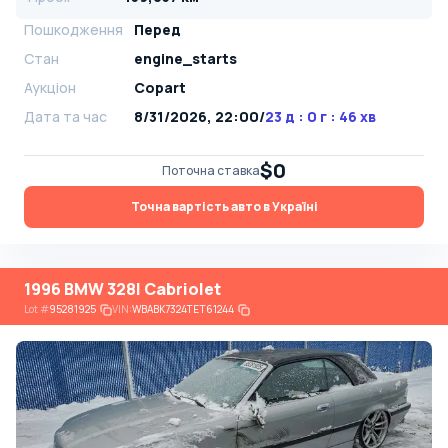
Пошкодження
Перед
Стан
engine_starts
Аукціон
Copart
Дата та час
8/31/2026, 22:00
/
23 д : 0 г : 46 хв
$0
Поточна ставка
Точна вартість авто в Україні
1996 BMW 328I Cabriolet
Lot
#
95281925
VIN:
WBABK7324TET61244