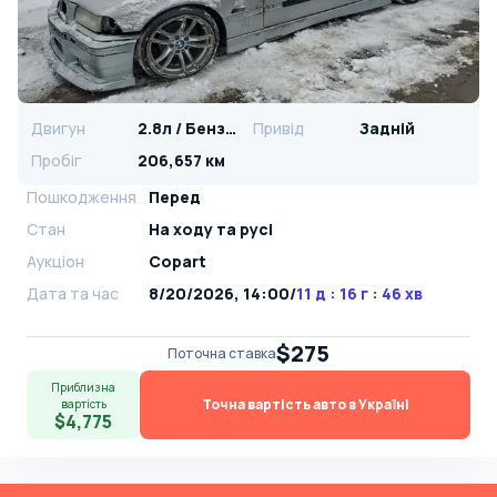
Двигун
2.8л / Бензин
Привід
Задній
Пробіг
206,657 км
Пошкодження
Перед
Стан
На ​​ходу та русі
Аукціон
Copart
Дата та час
8/20/2026, 14:00
/
11 д : 16 г : 46 хв
$275
Поточна ставка
Приблизна
Точна вартість авто в Україні
вартість
$4,775