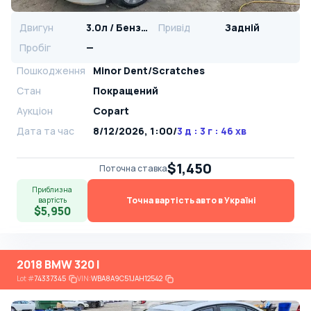
Двигун
3.0л / Бензин
Привід
Задній
Пробіг
—
Пошкодження
Minor Dent/Scratches
Стан
Покращений
Аукціон
Copart
Дата та час
8/12/2026, 1:00
/
3 д : 3 г : 46 хв
$1,450
Поточна ставка
Приблизна
Точна вартість авто в Україні
вартість
$5,950
2018 BMW 320 I
Lot
#
74337345
VIN:
WBA8A9C51JAH12542