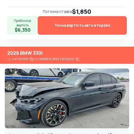
$1,850
Поточна ставка
Приблизна
Точна вартість авто в Україні
вартість
$6,350
2026 BMW 330I
Lot
#
41735706
VIN:
3MW69CW00T8G16250