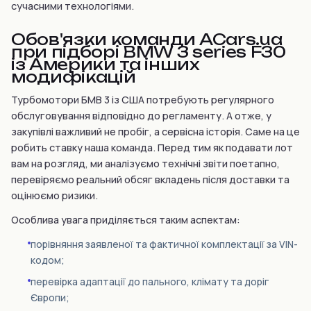
сучасними технологіями.
Обов'язки команди ACars.ua
при підборі BMW 3 series F30
із Америки та інших
модифікацій
Турбомотори БМВ 3 із США потребують регулярного
обслуговування відповідно до регламенту. А отже, у
закупівлі важливий не пробіг, а сервісна історія. Саме на це
робить ставку наша команда. Перед тим як подавати лот
вам на розгляд, ми аналізуємо технічні звіти поетапно,
перевіряємо реальний обсяг вкладень після доставки та
оцінюємо ризики.
Особлива увага приділяється таким аспектам:
порівняння заявленої та фактичної комплектації за VIN-
кодом;
перевірка адаптації до пального, клімату та доріг
Європи;