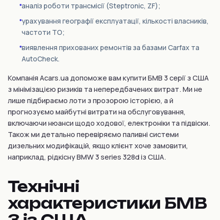
аналіз роботи трансмісії (Steptronic, ZF);
урахування географії експлуатації, кількості власників,
частоти ТО;
виявлення прихованих ремонтів за базами Carfax та
AutoCheck.
Компанія Acars.ua допоможе вам купити БМВ 3 серії з США
з мінімізацією ризиків та непередбачених витрат. Ми не
лише підбираємо лоти з прозорою історією, а й
прогнозуємо майбутні витрати на обслуговування,
включаючи нюанси щодо ходової, електроніки та підвіски.
Також ми детально перевіряємо паливні системи
дизельних модифікацій, якщо клієнт хоче замовити,
наприклад, рідкісну BMW 3 series 328d із США.
Технічні
характеристики БМВ
3 із США