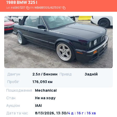
1988 BMW 325 I
Lot
#
45807237
VIN:
WBABB1305J8273097
Двигун
2.5л / Бензин
Привід
Задній
Пробіг
176,093 км
Пошкодження
Mechanical
Стан
Не на ходу
Аукціон
IAAI
Дата та час
8/13/2026, 13:30
/
4 д : 16 г : 16 хв