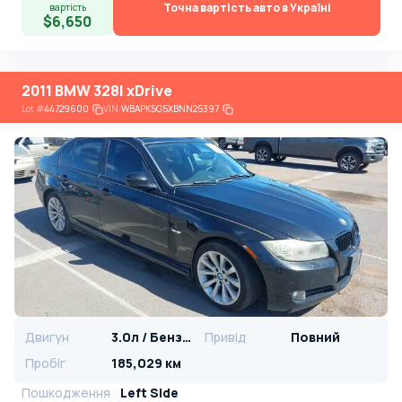
Точна вартість авто в Україні
вартість
$6,650
2011 BMW 328I xDrive
Lot
#
44729600
VIN:
WBAPK5G5XBNN25397
Двигун
3.0л / Бензин
Привід
Повний
Пробіг
185,029 км
Пошкодження
Left Side