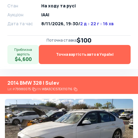
Стан
На ​​ходу та русі
Аукціон
IAAI
Дата та час
8/11/2026, 19:30
/
2 д : 22 г : 16 хв
$100
Поточна ставка
Приблизна
Точна вартість авто в Україні
вартість
$4,600
2014 BMW 328 I Sulev
Lot
#
79980075
VIN:
WBA3C1C57EK110716