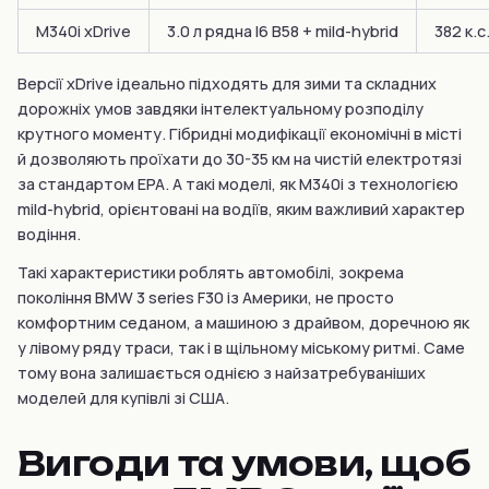
M340i xDrive
3.0 л рядна I6 B58 + mild-hybrid
382 к.с
Версії xDrive ідеально підходять для зими та складних
дорожніх умов завдяки інтелектуальному розподілу
крутного моменту. Гібридні модифікації економічні в місті
й дозволяють проїхати до 30-35 км на чистій електротязі
за стандартом EPA. А такі моделі, як M340i з технологією
mild-hybrid, орієнтовані на водіїв, яким важливий характер
водіння.
Такі характеристики роблять автомобілі, зокрема
покоління BMW 3 series F30 із Америки, не просто
комфортним седаном, а машиною з драйвом, доречною як
у лівому ряду траси, так і в щільному міському ритмі. Саме
тому вона залишається однією з найзатребуваніших
моделей для купівлі зі США.
Вигоди та умови, щоб