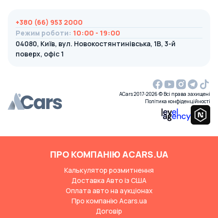
+380 (66) 953 2000
Режим роботи
:
10:00 - 19:00
04080, Київ, вул. Новокостянтинівська, 1В, 3-й
поверх, офіс 1
ACars 2017-2026 © Всі права захищені
Політика конфіденційності
ПРО КОМПАНІЮ ACARS.UA
Калькулятор розмитнення
Доставка Авто із США
Оплата авто на аукціонах
Про компанію Acars.ua
Договір