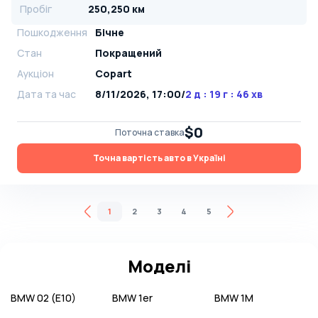
Пробіг
250,250 км
Пошкодження
Бічне
Стан
Покращений
Аукціон
Copart
Дата та час
8/11/2026, 17:00
/
2 д : 19 г : 46 хв
$0
Поточна ставка
Точна вартість авто в Україні
1
2
3
4
5
Моделі
BMW
02 (E10)
BMW
1er
BMW
1M