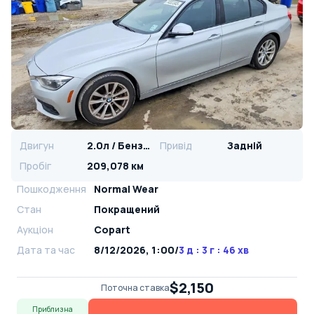
Двигун
2.0л / Бензин
Привід
Задній
Пробіг
209,078 км
Пошкодження
Normal Wear
Стан
Покращений
Аукціон
Copart
Дата та час
8/12/2026, 1:00
/
3 д : 3 г : 46 хв
$2,150
Поточна ставка
Приблизна