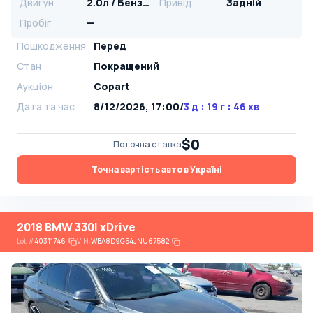
Двигун
2.0л / Бензин
Привід
Задній
Пробіг
—
Пошкодження
Перед
Стан
Покращений
Аукціон
Copart
Дата та час
8/12/2026, 17:00
/
3 д : 19 г : 46 хв
$0
Поточна ставка
Точна вартість авто в Україні
2018 BMW 330I xDrive
Lot
#
40311746
VIN:
WBA8D9G54JNU67582