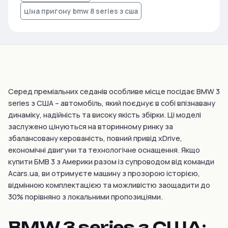
ціна пригону bmw 8 series з сша
Серед преміальних седанів особливе місце посідає BMW 3
series з США – автомобіль, який поєднує в собі впізнавану
динаміку, надійність та високу якість збірки. Ці моделі
заслужено цінуються на вторинному ринку за
збалансовану керованість, повний привід xDrive,
економічні двигуни та технологічне оснащення. Якщо
купити БМВ 3 з Америки разом із супроводом від команди
Acars.ua, ви отримуєте машину з прозорою історією,
відмінною комплектацією та можливістю заощадити до
30% порівняно з локальними пропозиціями.
BMW 3 series з США: