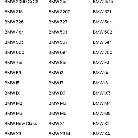
BMW
2000 C/CS
BMW
2er
BMW
3/15
BMW
315
BMW
3200
BMW
321
BMW
326
BMW
327
BMW
3er
BMW
4er
BMW
501
BMW
502
BMW
503
BMW
507
BMW
5er
BMW
600
BMW
6er
BMW
700
BMW
7er
BMW
8er
BMW
E3
BMW
E9
BMW
i3
BMW
i4
BMW
i5
BMW
i7
BMW
i8
BMW
iX
BMW
iX1
BMW
iX3
BMW
M2
BMW
M3
BMW
M4
BMW
M5
BMW
M6
BMW
M8
BMW
New Class
BMW
X1
BMW
X2
BMW
X3
BMW
X3 M
BMW
X4