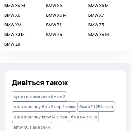
BMW
X4 M
BMW
X5
BMW
X5 M
BMW
X6
BMW
X6 M
BMW
X7
BMW
XM
BMW
Z1
BMW
Z3
BMW
Z3 M
BMW
Z4
BMW
Z4 M
BMW
Z8
Дивіться також
купити з америки бмв м3
ціна пригону бмв 2 серії з сша
бмв x3 f25 із сша
ціна пригону bmw i4 з сша
бмв м4 з сша
bmw x6 з америки