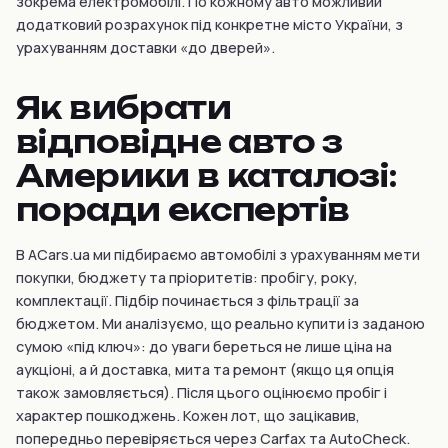
зокрема електромобілі. По кожному авто можливий
додатковий розрахунок під конкретне місто України, з
урахуванням доставки «до дверей».
Як вибрати
відповідне авто з
Америки в каталозі:
поради експертів
В ACars.ua ми підбираємо автомобілі з урахуванням мети
покупки, бюджету та пріоритетів: пробігу, року,
комплектації. Підбір починається з фільтрації за
бюджетом. Ми аналізуємо, що реально купити із заданою
сумою «під ключ»: до уваги береться не лише ціна на
аукціоні, а й доставка, мита та ремонт (якщо ця опція
також замовляється). Після цього оцінюємо пробіг і
характер пошкоджень. Кожен лот, що зацікавив,
попередньо перевіряється через Carfax та AutoCheck.