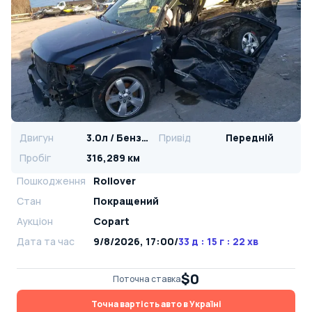
Двигун
3.0л / Бензин
Привід
Передній
Пробіг
316,289 км
Пошкодження
Rollover
Стан
Покращений
Аукціон
Copart
Дата та час
9/8/2026, 17:00
/
33 д : 15 г : 22 хв
$0
Поточна ставка
Точна вартість авто в Україні