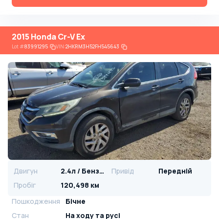
2015 Honda Cr-V Ex
Lot
#
83991295
VIN:
2HKRM3H52FH545643
Двигун
2.4л / Бензин
Привід
Передній
Пробіг
120,498 км
Пошкодження
Бічне
Стан
На ​​ходу та русі