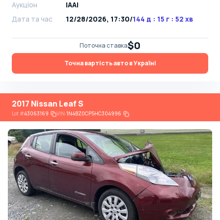
Аукціон
IAAI
Дата та час
12/28/2026, 17:30
/
144 д : 15 г : 52 хв
$0
Поточна ставка
Точна вартість авто в Україні
2017 Nissan Leaf S
Lot
#
43063169
VIN:
1N4BZ0CP5HC304996