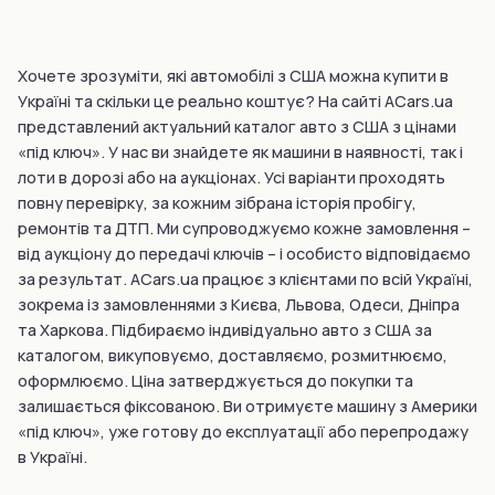
Хочете зрозуміти, які автомобілі з США можна купити в
Україні та скільки це реально коштує? На сайті ACars.ua
представлений актуальний каталог авто з США з цінами
«під ключ». У нас ви знайдете як машини в наявності, так і
лоти в дорозі або на аукціонах. Усі варіанти проходять
повну перевірку, за кожним зібрана історія пробігу,
ремонтів та ДТП. Ми супроводжуємо кожне замовлення –
від аукціону до передачі ключів – і особисто відповідаємо
за результат. ACars.ua працює з клієнтами по всій Україні,
зокрема із замовленнями з Києва, Львова, Одеси, Дніпра
та Харкова. Підбираємо індивідуально авто з США за
каталогом, викуповуємо, доставляємо, розмитнюємо,
оформлюємо. Ціна затверджується до покупки та
залишається фіксованою. Ви отримуєте машину з Америки
«під ключ», уже готову до експлуатації або перепродажу
в Україні.