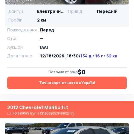
Двигун
Електричний
Привід
Передній
Пробіг
2 км
Пошкодження
Перед
Стан
—
Аукціон
IAAI
Дата та час
12/18/2026, 18:30
/
134 д : 16 г : 52 хв
$0
Поточна ставка
Точна вартість авто в Україні
2012 Chevrolet Malibu 1Lt
Lot
#
51689165
VIN:
1G1ZC5E05CF199125