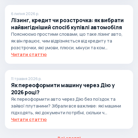
6 липня 2026 р.
Лізинг, кредит чи розстрочка: як вибрати
найвигідніший спосіб купівлі автомобіля
Пояснюємо простими словами, що таке лізинг авто,
як він працює, чим відрізняється від кредиту та
розстрочки, які умови, плюси, мінуси та ком...
Читати статтю
11 травня 2026 р.
Як переоформити машину через Дію у
2026 році?
Як переоформити авто через Дію без поїздок та
зайвої плутанини? Зібрали все важливе: які машини
підходять, які документи потрібні, скільки ч...
Читати статтю