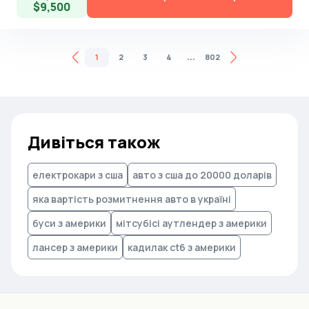
$9,500
...
1
2
3
4
802
Дивіться також
електрокари з сша
авто з сша до 20000 доларів
яка вартість розмитнення авто в україні
буси з америки
мітсубісі аутлендер з америки
лансер з америки
кадилак ct6 з америки