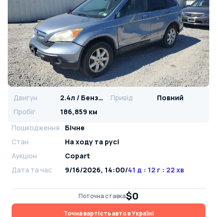
Двигун
2.4л / Бензин
Привід
Повний
Пробіг
186,859 км
Пошкодження
Бічне
Стан
На ​​ходу та русі
Аукціон
Copart
Дата та час
9/16/2026, 14:00
/
41 д : 12 г : 22 хв
$0
Поточна ставка
Точна вартість авто в Україні