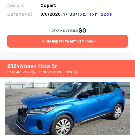
Аукціон
Copart
Дата та час
9/8/2026, 17:00
/
33 д : 15 г : 22 хв
$0
Поточна ставка
Точна вартість авто в Україні
2024 Nissan Kicks Sr
Lot
#
61853956
VIN:
3N1CP5DV9RL562090