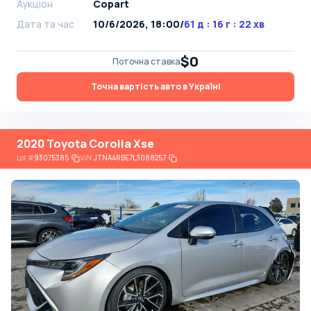
Аукціон
Copart
Дата та час
10/6/2026, 18:00
/
61 д : 16 г : 22 хв
$0
Поточна ставка
Точна вартість авто в Україні
2020 Toyota Corolla Xse
Lot
#
93075385
VIN:
JTNA4RBE7L3088257