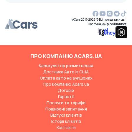
ACars 2017-2026 © Всі права захищені
Політика конфіденційності
ПРО КОМПАНІЮ ACARS.UA
Калькулятор розмитнення
Доставка Авто із США
Оплата авто на аукціонах
Про компанію Acars.ua
Договір
Гарантії
Послуги та тарифи
Поширені запитання
Відгуки клієнтів
Історії клієнтів
Контакти