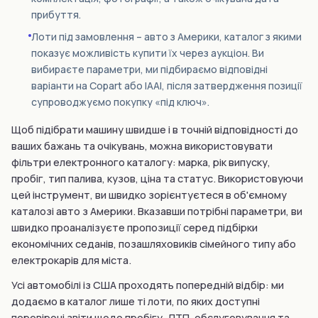
прибуття.
Лоти під замовлення – авто з Америки, каталог з якими
показує можливість купити їх через аукціон. Ви
вибираєте параметри, ми підбираємо відповідні
варіанти на Copart або IAAI, після затвердження позиції
супроводжуємо покупку «під ключ».
Щоб підібрати машину швидше і в точній відповідності до
ваших бажань та очікувань, можна використовувати
фільтри електронного каталогу: марка, рік випуску,
пробіг, тип палива, кузов, ціна та статус. Використовуючи
цей інструмент, ви швидко зорієнтуєтеся в об'ємному
каталозі авто з Америки. Вказавши потрібні параметри, ви
швидко проаналізуєте пропозиції серед підбірки
економічних седанів, позашляховиків сімейного типу або
електрокарів для міста.
Усі автомобілі із США проходять попередній відбір: ми
додаємо в каталог лише ті лоти, по яких доступні
перевірені звіти щодо пробігу, ДТП, обслуговування та