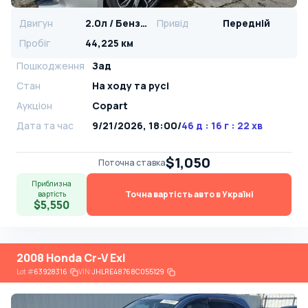
Двигун
2.0л / Бензин
Привід
Передній
Пробіг
44,225 км
Пошкодження
Зад
Стан
На ​​ходу та русі
Аукціон
Copart
Дата та час
9/21/2026, 18:00
/
46 д : 16 г : 22 хв
$1,050
Поточна ставка
Приблизна
Точна вартість авто в Україні
вартість
$5,550
2008 Honda Cr-V Exl
Lot
#
63928316
VIN:
JHLRE48768C055129