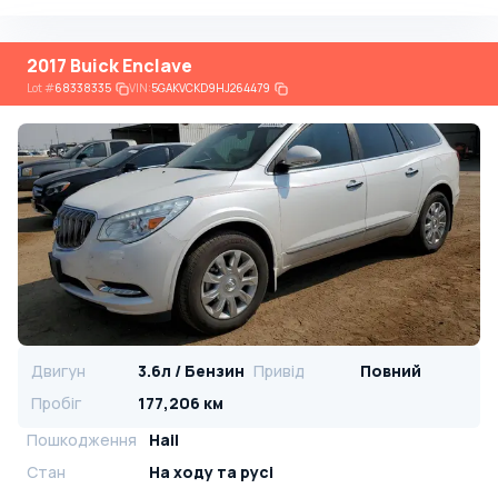
2017 Buick Enclave
Lot
#
68338335
VIN:
5GAKVCKD9HJ264479
Двигун
3.6л / Бензин
Привід
Повний
Пробіг
177,206 км
Пошкодження
Hail
Стан
На ​​ходу та русі