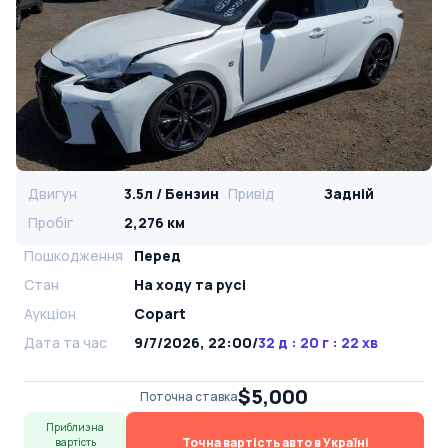
Двигун
3.5л / Бензин
Привід
Задній
Пробіг
2,276 км
Пошкодження
Перед
Стан
На ​​ходу та русі
Аукціон
Copart
Дата та час
9/7/2026, 22:00
/
32 д : 20 г : 22 хв
$5,000
Поточна ставка
Приблизна
Точна вартість авто в Україні
вартість