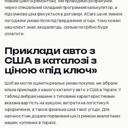
повний цикл із ремонтом). Ми проводимо розрахунок
через спеціальний складний програмний калькулятор, а
підсумкова ціна фіксується в договорі. ACars.ua не змінює
погоджені умови після підтвердження угоди, тому кожен
наш клієнт знає заздалегідь, скільки потрібно буде
сплатити.
Приклади авто з
США в каталозі з
ціною «під ключ»
Щоб ви могли оцінити реальні умови покупки, ми зібрали
кілька прикладів з нашого каталогу авто з США в Україні. У
таблиці вибрані машини з типовими характеристиками,
вказана вартість на аукціоні, витрати на логістику й
оформлення, а також фінальна ціна такої угоди. Для
наочності ми додали порівняння цін із ринком аналогічних
машин, куплених в Україні.