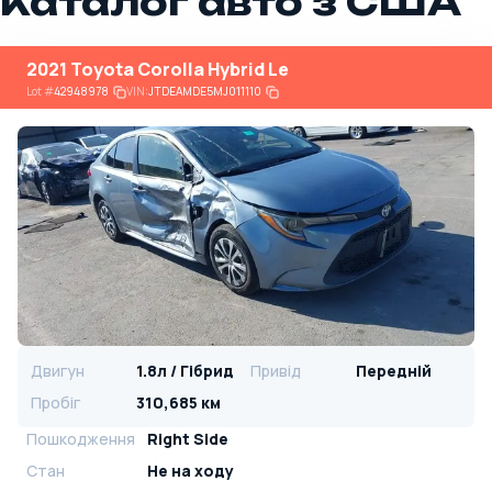
Каталог авто з США
2021 Toyota Corolla Hybrid Le
Lot
#
42948978
VIN:
JTDEAMDE5MJ011110
Двигун
1.8л / Гібрид
Привід
Передній
Пробіг
310,685 км
Пошкодження
Right Side
Стан
Не на ходу