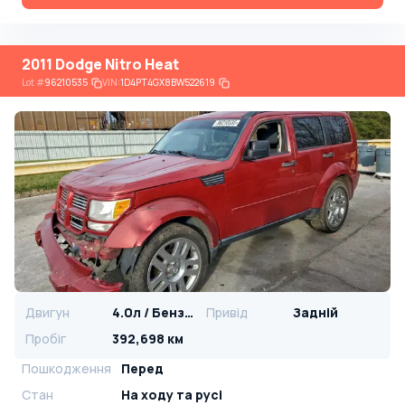
2011 Dodge Nitro Heat
Lot
#
96210535
VIN:
1D4PT4GX8BW522619
Двигун
4.0л / Бензин
Привід
Задній
Пробіг
392,698 км
Пошкодження
Перед
Стан
На ​​ходу та русі