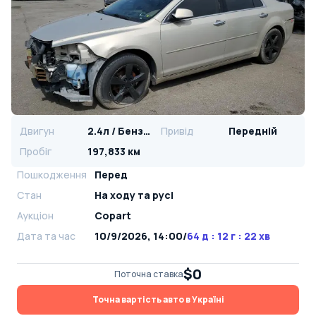
Двигун
2.4л / Бензин
Привід
Передній
Пробіг
197,833 км
Пошкодження
Перед
Стан
На ​​ходу та русі
Аукціон
Copart
Дата та час
10/9/2026, 14:00
/
64 д : 12 г : 22 хв
$0
Поточна ставка
Точна вартість авто в Україні