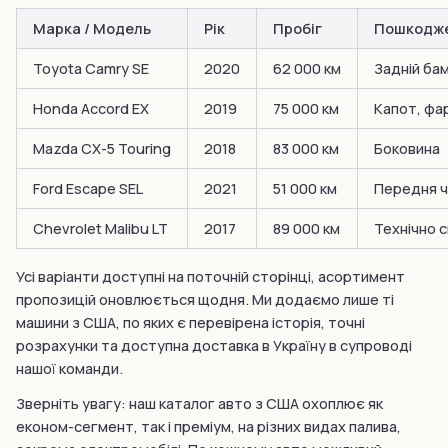
Марка / Модель
Рік
Пробіг
Пошкодж
Toyota Camry SE
2020
62 000 км
Задній ба
Honda Accord EX
2019
75 000 км
Капот, фа
Mazda CX-5 Touring
2018
83 000 км
Боковина
Ford Escape SEL
2021
51 000 км
Передня ч
Chevrolet Malibu LT
2017
89 000 км
Технічно 
Усі варіанти доступні на поточній сторінці, асортимент
пропозицій оновлюється щодня. Ми додаємо лише ті
машини з США, по яких є перевірена історія, точні
розрахунки та доступна доставка в Україну в супроводі
нашої команди.
Зверніть увагу: наш каталог авто з США охоплює як
економ-сегмент, так і преміум, на різних видах палива,