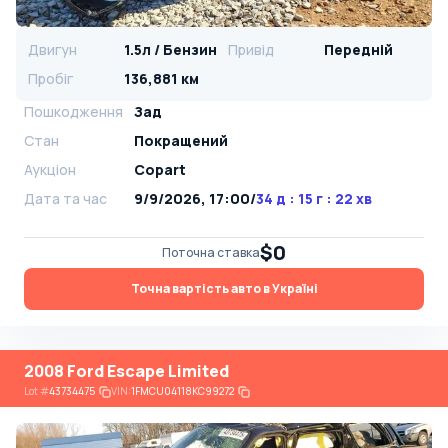
Двигун
1.5л / Бензин
Привід
Передній
Пробіг
136,881 км
Пошкодження
Зад
Стан
Покращений
Аукціон
Copart
Дата та час
9/9/2026, 17:00
/
34 д : 15 г : 22 хв
$0
Поточна ставка
Точна вартість авто в Україні
2008 Ford Escape Limited
Lot
#
43734475
VIN:
1FMCU04118KC99272