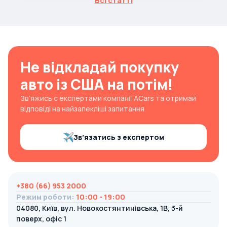
Всі статті
Не відкладай покупку
авто із США на потім!
Зв’яжись с експертами компанії ACars та отримай
відповіді на найзапекліші запитання.
Зв’язатись з експертом
+380 (66) 953 2000
Режим роботи
:
10:00 - 19:00
04080, Київ, вул. Новокостянтинівська, 1В, 3-й
поверх, офіс 1