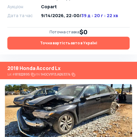
Аукціон
Copart
Дата та час
9/14/2026, 22:00
/
39 д : 20 г : 22 хв
$0
Поточна ставка
Точна вартість авто в Україні
2018 Honda Accord Lx
Lot
#
81922895
VIN:
1HGCV1F13JA263374