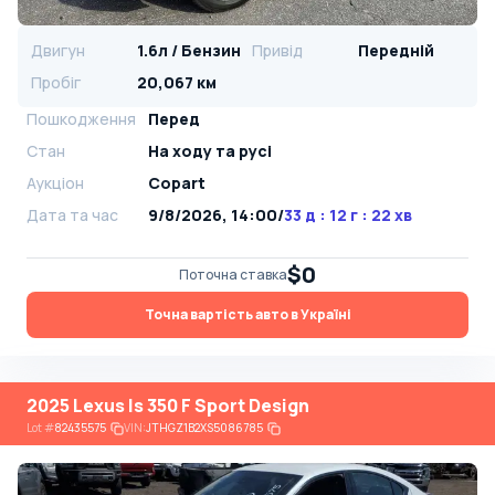
Двигун
1.6л / Бензин
Привід
Передній
Пробіг
20,067 км
Пошкодження
Перед
Стан
На ​​ходу та русі
Аукціон
Copart
Дата та час
9/8/2026, 14:00
/
33 д : 12 г : 22 хв
$0
Поточна ставка
Точна вартість авто в Україні
2025 Lexus Is 350 F Sport Design
Lot
#
82435575
VIN:
JTHGZ1B2XS5086785