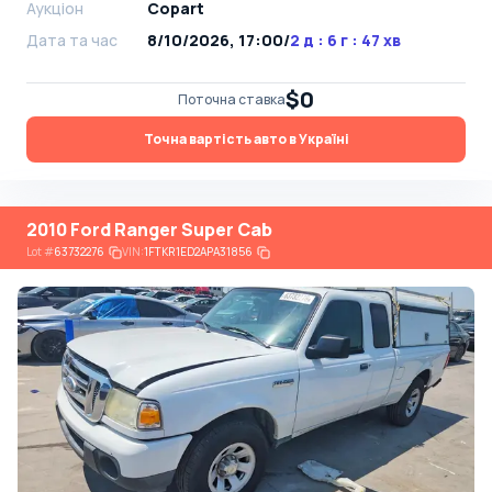
Аукціон
Copart
Дата та час
8/10/2026, 17:00
/
2 д : 6 г : 47 хв
$0
Поточна ставка
Точна вартість авто в Україні
2010 Ford Ranger Super Cab
Lot
#
63732276
VIN:
1FTKR1ED2APA31856