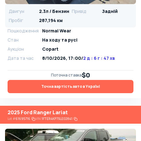
Двигун
2.3л / Бензин
Привід
Задній
Пробіг
287,194 км
Пошкодження
Normal Wear
Стан
На ​​ходу та русі
Аукціон
Copart
Дата та час
8/10/2026, 17:00
/
2 д : 6 г : 47 хв
$0
Поточна ставка
Точна вартість авто в Україні
2025 Ford Ranger Lariat
Lot
#
61695716
VIN:
1FTER4KP7SLE02841