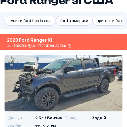
Ford Ranger зі США
купити ford flex із сша
ford з америки
пригнати ford e
2020 Ford Ranger Xl
Lot
#
51197366
VIN:
1FTER4EH0LLA94644
Двигун
2.3л / Бензин
Привід
Задній
Пробіг
119,561 км