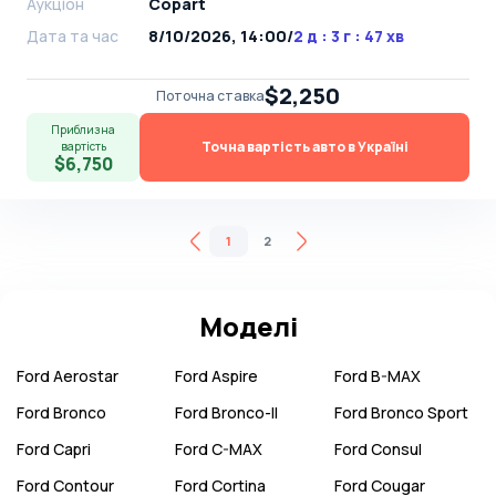
Аукціон
Copart
Дата та час
8/10/2026, 14:00
/
2 д : 3 г : 47 хв
$2,250
Поточна ставка
Приблизна
Точна вартість авто в Україні
вартість
$6,750
1
2
Моделі
Ford
Aerostar
Ford
Aspire
Ford
B-MAX
Ford
Bronco
Ford
Bronco-II
Ford
Bronco Sport
Ford
Capri
Ford
C-MAX
Ford
Consul
Ford
Contour
Ford
Cortina
Ford
Cougar