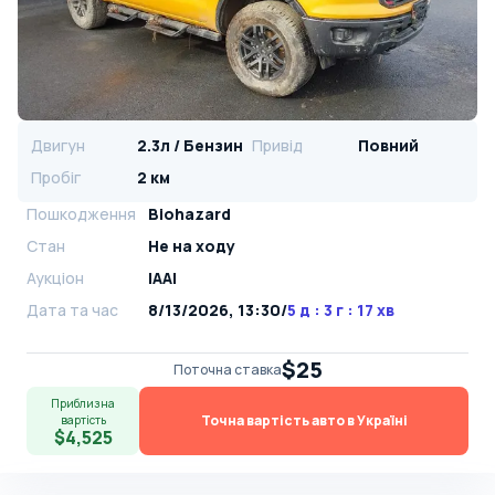
Двигун
2.3л / Бензин
Привід
Повний
Пробіг
2 км
Пошкодження
Biohazard
Стан
Не на ходу
Аукціон
IAAI
Дата та час
8/13/2026, 13:30
/
5 д : 3 г : 17 хв
$25
Поточна ставка
Приблизна
Точна вартість авто в Україні
вартість
$4,525