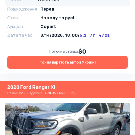
Пошкодження
Перед
Стан
На ​​ходу та русі
Аукціон
Copart
Дата та час
8/14/2026, 18:00
/
6 д : 7 г : 47 хв
$0
Поточна ставка
Точна вартість авто в Україні
2020 Ford Ranger Xl
Lot
#
76754955
VIN:
1FTER1FH5LLA12968