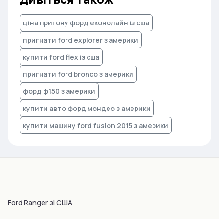
ціна пригону форд еконолайн із сша
пригнати ford explorer з америки
купити ford flex із сша
пригнати ford bronco з америки
форд ф150 з америки
купити авто форд мондео з америки
купити машину ford fusion 2015 з америки
Ford Ranger зі США