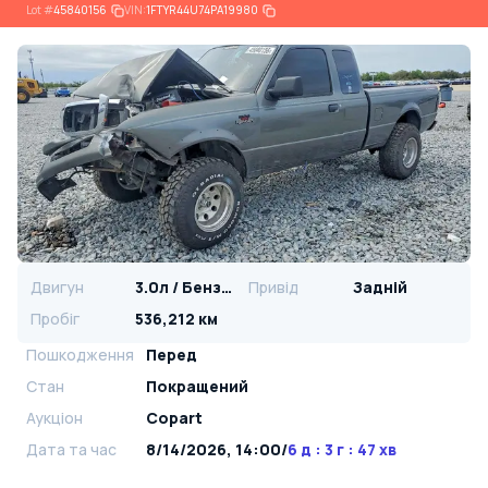
Lot
#
45840156
VIN:
1FTYR44U74PA19980
Двигун
3.0л / Бензин
Привід
Задній
Пробіг
536,212 км
Пошкодження
Перед
Стан
Покращений
Аукціон
Copart
Дата та час
8/14/2026, 14:00
/
6 д : 3 г : 47 хв