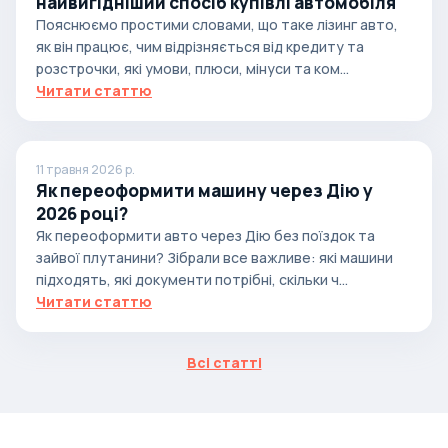
найвигідніший спосіб купівлі автомобіля
Пояснюємо простими словами, що таке лізинг авто,
як він працює, чим відрізняється від кредиту та
розстрочки, які умови, плюси, мінуси та ком...
Читати статтю
11 травня 2026 р.
Як переоформити машину через Дію у
2026 році?
Як переоформити авто через Дію без поїздок та
зайвої плутанини? Зібрали все важливе: які машини
підходять, які документи потрібні, скільки ч...
Читати статтю
Всі статті