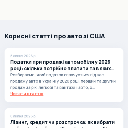
Корисні статті про авто зі США
8 липня 2026 р.
Податки при продажі автомобіля у 2026
році: скільки потрібно платити та в яких
випадках
Розбираємо, який податок сплачується під час
продажу авто в Україні у 2026 році: перший та другий
продаж за рік, легкові та вантажні авто, х...
Читати статтю
6 липня 2026 р.
Лізинг, кредит чи розстрочка: як вибрати