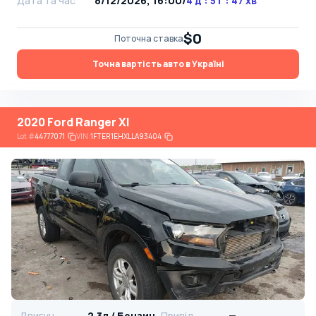
Дата та час
8/12/2026, 16:00
/
4 д : 5 г : 47 хв
$0
Поточна ставка
Точна вартість авто в Україні
2020 Ford Ranger Xl
Lot
#
44777071
VIN:
1FTER1EHXLLA93404
Двигун
2.3л / Бензин
Привід
—