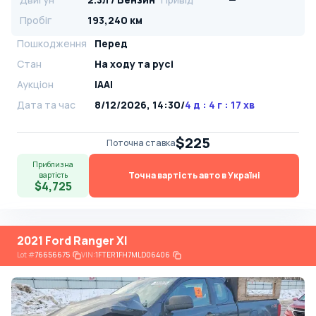
Пробіг
193,240 км
Пошкодження
Перед
Стан
На ​​ходу та русі
Аукціон
IAAI
Дата та час
8/12/2026, 14:30
/
4 д : 4 г : 17 хв
$225
Поточна ставка
Приблизна
Точна вартість авто в Україні
вартість
$4,725
2021 Ford Ranger Xl
Lot
#
76656675
VIN:
1FTER1FH7MLD06406