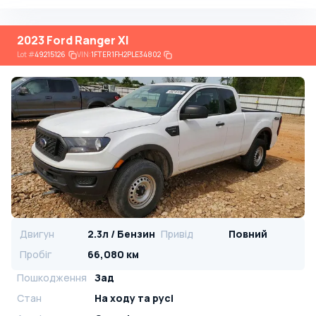
2023 Ford Ranger Xl
Lot
#
49215126
VIN:
1FTER1FH2PLE34802
Двигун
2.3л / Бензин
Привід
Повний
Пробіг
66,080 км
Пошкодження
Зад
Стан
На ​​ходу та русі