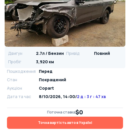
Двигун
2.7л / Бензин
Привід
Повний
Пробіг
3,920 км
Пошкодження
Перед
Стан
Покращений
Аукціон
Copart
Дата та час
8/10/2026, 14:00
/
2 д : 3 г : 47 хв
$0
Поточна ставка
Точна вартість авто в Україні