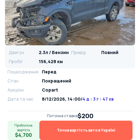
Двигун
2.3л / Бензин
Привід
Повний
Пробіг
156,428 км
Пошкодження
Перед
Стан
Покращений
Аукціон
Copart
Дата та час
8/12/2026, 14:00
/
4 д : 3 г : 47 хв
$200
Поточна ставка
Приблизна
Точна вартість авто в Україні
вартість
$4,700