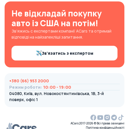
Не відкладай покупку
авто із США на потім!
Зв’яжись с експертами компанії ACars та отримай
відповіді на найзапекліші запитання.
Зв’язатись з експертом
+380 (66) 953 2000
Режим роботи
:
10:00 - 19:00
04080, Київ, вул. Новокостянтинівська, 1В, 3-й
поверх, офіс 1
ACars 2017-2026 © Всі права захищені
Політика конфіденційності