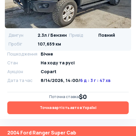
Двигун
2.3л / Бензин
Привід
Повний
Пробіг
107,659 км
Пошкодження
Бічне
Стан
На ​​ходу та русі
Аукціон
Copart
Дата та час
8/14/2026, 14:00
/
6 д : 3 г : 47 хв
$0
Поточна ставка
Точна вартість авто в Україні
2004 Ford Ranger Super Cab