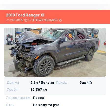
2019 Ford Ranger Xl
Lot
#
51198376
VIN:
1FTER4EH9KLA64203
Двигун
2.3л / Бензин
Привід
Задній
Пробіг
97,397 км
Пошкодження
Перед
Стан
На ​​ходу та русі