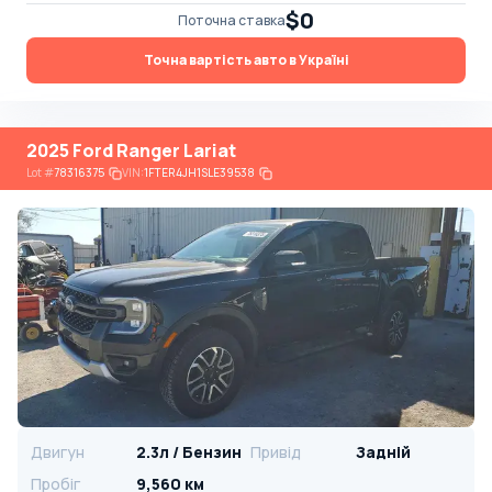
$0
Поточна ставка
Точна вартість авто в Україні
2025 Ford Ranger Lariat
Lot
#
78316375
VIN:
1FTER4JH1SLE39538
Двигун
2.3л / Бензин
Привід
Задній
Пробіг
9,560 км