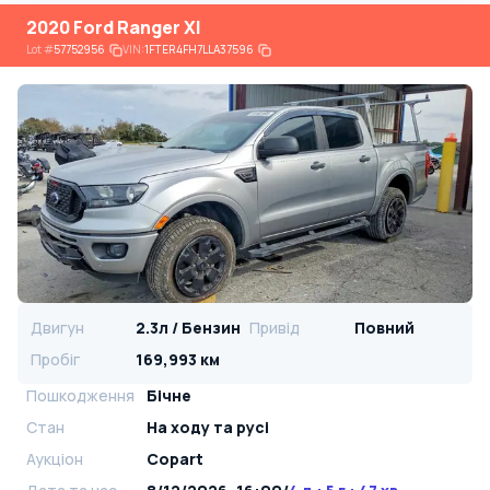
2020 Ford Ranger Xl
Lot
#
57752956
VIN:
1FTER4FH7LLA37596
Двигун
2.3л / Бензин
Привід
Повний
Пробіг
169,993 км
Пошкодження
Бічне
Стан
На ​​ходу та русі
Аукціон
Copart