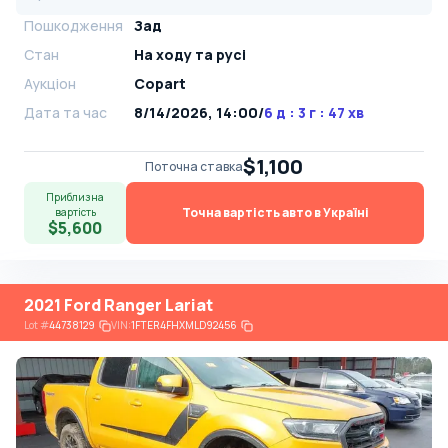
Пошкодження
Зад
Стан
На ​​ходу та русі
Аукціон
Copart
Дата та час
8/14/2026, 14:00
/
6 д : 3 г : 47 хв
$1,100
Поточна ставка
Приблизна
Точна вартість авто в Україні
вартість
$5,600
2021 Ford Ranger Lariat
Lot
#
44738129
VIN:
1FTER4FHXMLD92456