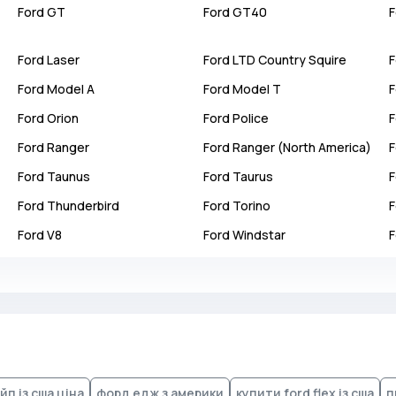
Ford
GT
Ford
GT40
F
Ford
Laser
Ford
LTD Country Squire
F
Ford
Model A
Ford
Model T
F
Ford
Orion
Ford
Police
F
Ford
Ranger
Ford
Ranger (North America)
F
Ford
Taunus
Ford
Taurus
F
Ford
Thunderbird
Ford
Torino
F
Ford
V8
Ford
Windstar
F
п із сша ціна
форд едж з америки
купити ford flex із сша
п