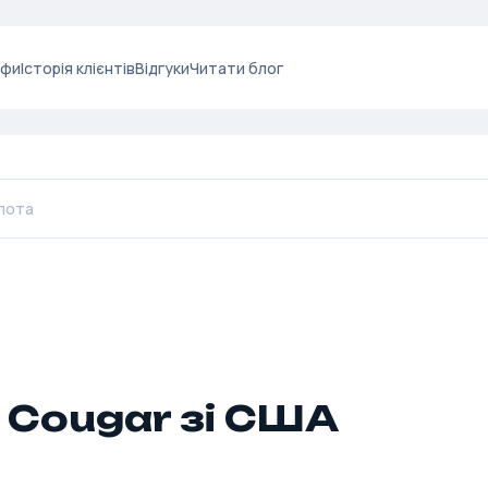
ифи
Історія клієнтів
Відгуки
Читати блог
 Cougar зі США