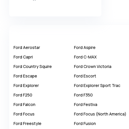
Alpina
Alpine
AMC
AM General
Apal
Ford
Aerostar
Ford
Aspire
Ariel
Ford
Capri
Ford
C-MAX
Aro
Ford
Country Squire
Ford
Crown Victoria
Asia
Ford
Escape
Ford
Escort
Aston Martin
Ford
Explorer
Ford
Explorer Sport Trac
Auburn
Ford
F250
Ford
F350
Audi
Ford
Falcon
Ford
Festiva
Aurus
Ford
Focus
Ford
Focus (North America)
Austin
Ford
Freestyle
Ford
Fusion
Austin Healey