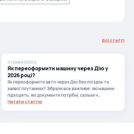
Всі статті
11 травня 2026 р.
Як переоформити машину через Дію у
2026 році?
Як переоформити авто через Дію без поїздок та
зайвої плутанини? Зібрали все важливе: які машини
підходять, які документи потрібні, скільки ч...
Читати статтю