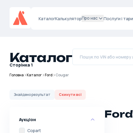
Про нас
Каталог
Калькулятор
Послуги і тар
Каталог
Сторінка
1
Головна
Каталог
Ford
Cougar
Знайдено
результат
Скинути всі
Ford
Аукціон
Copart