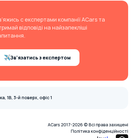
в’яжись с експертами компанії ACars та
тримай відповіді на найзапекліші
апитання.
Зв’язатись з експертом
, 1В, 3-й поверх, офіс 1
ACars 2017-2026 © Всі права захищені
Політика конфіденційності