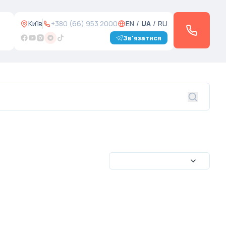
Київ
+380 (66) 953 2000
EN
/
UA
/
RU
Зв'язатися