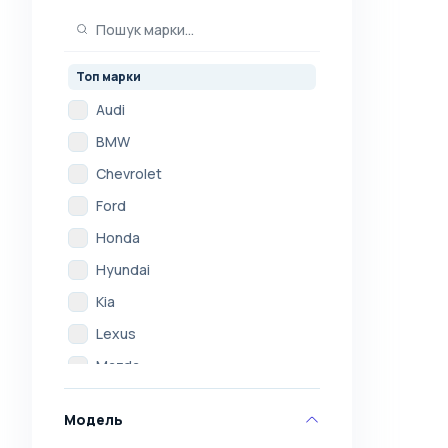
Топ марки
Audi
BMW
Chevrolet
Ford
Honda
Hyundai
Kia
Lexus
Mazda
Mercedes
Модель
Mitsubishi