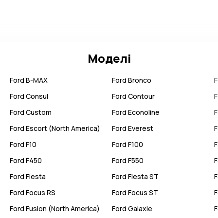
Моделі
Ford
B-MAX
Ford
Bronco
F
Ford
Consul
Ford
Contour
F
Ford
Custom
Ford
Econoline
F
Ford
Escort (North America)
Ford
Everest
F
Ford
F10
Ford
F100
F
Ford
F450
Ford
F550
F
Ford
Fiesta
Ford
Fiesta ST
F
Ford
Focus RS
Ford
Focus ST
F
Ford
Fusion (North America)
Ford
Galaxie
F