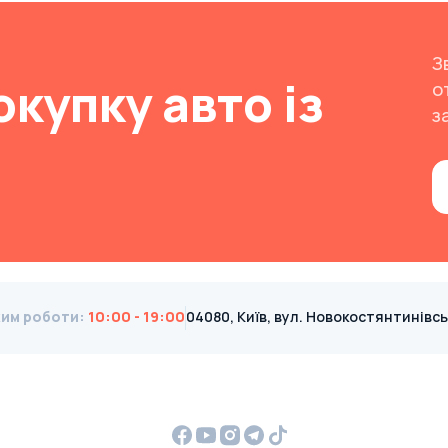
З
окупку авто із
о
з
им роботи
:
10:00 - 19:00
04080, Київ, вул. Новокостянтинівська