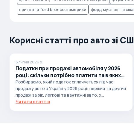
Brabus
пригнати ford bronco з америки
форд мустанг із сша
Brilliance
Bristol
Bronto
Корисні статті про авто зі С
Bufori
Bugatti
8 липня 2026 р.
Buick
Податки при продажі автомобіля у 2026
році: скільки потрібно платити та в яких
BYD
випадках
Розбираємо, який податок сплачується під час
Byvin
продажу авто в Україні у 2026 році: перший та другий
Cadillac
продаж за рік, легкові та вантажні авто, х...
Читати статтю
Callaway
Carbodies
Caterham
Chana