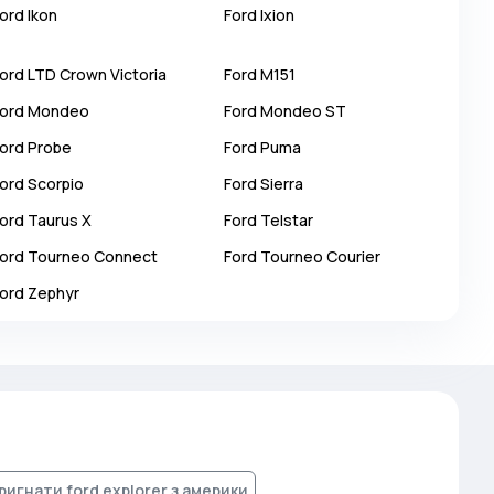
ord
Ikon
Ford
Ixion
ord
LTD Crown Victoria
Ford
M151
ord
Mondeo
Ford
Mondeo ST
ord
Probe
Ford
Puma
ord
Scorpio
Ford
Sierra
ord
Taurus X
Ford
Telstar
ord
Tourneo Connect
Ford
Tourneo Courier
ord
Zephyr
ригнати ford explorer з америки