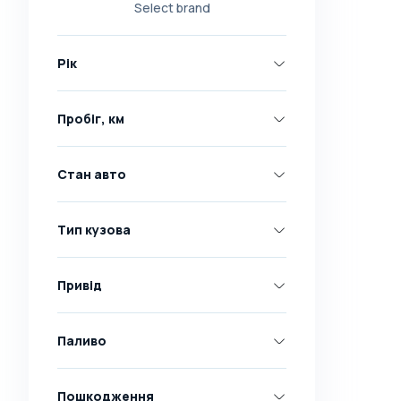
Select brand
Nissan
Opel
Рік
Peugeot
Renault
Пробіг, км
Skoda
Toyota
Стан авто
Volkswagen
Volvo
Тип кузова
Всі марки
Abarth
Привід
AC
Acura
Паливо
Adler
Пошкодження
Alfa Romeo