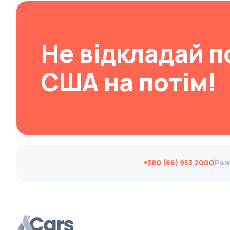
Changan
ChangFeng
Не відкладай п
Changhe
Chery
США на потім!
CHERYEXEED
Chevrolet
Chrysler
Citroen
Cizeta
Coggiola
+380 (66) 953 2000
Реж
Cord
Cupra
Dacia
Dadi