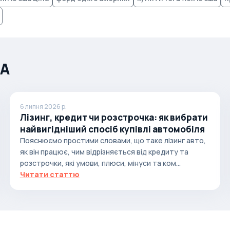
ША
6 липня 2026 р.
Лізинг, кредит чи розстрочка: як вибрати
найвигідніший спосіб купівлі автомобіля
Пояснюємо простими словами, що таке лізинг авто,
як він працює, чим відрізняється від кредиту та
розстрочки, які умови, плюси, мінуси та ком...
Читати статтю