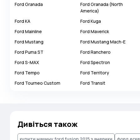
Ford
Granada
Ford
Granada (North
Autobianchi
America)
Avatr
Ford
KA
Ford
Kuga
Avtokam
Ford
Mainline
Ford
Maverick
BAIC
Ford
Mustang
Ford
Mustang Mach-E
Bajaj
Ford
Puma ST
Ford
Ranchero
Baltijas Dzips
Ford
S-MAX
Ford
Spectron
Batmobile
Ford
Tempo
Ford
Territory
Bentley
Ford
Tourneo Custom
Ford
Transit
Bertone
Bilenkin
Bio auto
Bitter
Дивіться також
BMW
Borgward
купити машину ford fusion 2015 з америки
форд ескей