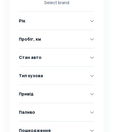
Select brand
Nissan
Opel
Рік
Peugeot
Renault
Пробіг, км
Skoda
Toyota
Стан авто
Volkswagen
Volvo
Тип кузова
Всі марки
Abarth
Привід
AC
Acura
Паливо
Adler
Пошкодження
Alfa Romeo