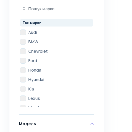
Топ марки
Audi
BMW
Chevrolet
Ford
Honda
Hyundai
Kia
Lexus
Mazda
Mercedes
Модель
Mitsubishi