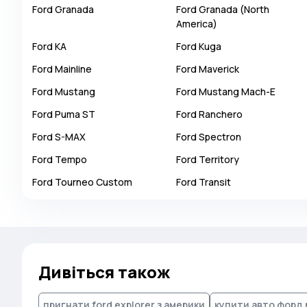
Ford
Granada
Ford
Granada (North
Autobianchi
America)
Avatr
Ford
KA
Ford
Kuga
Avtokam
Ford
Mainline
Ford
Maverick
BAIC
Ford
Mustang
Ford
Mustang Mach-E
Bajaj
Ford
Puma ST
Ford
Ranchero
Baltijas Dzips
Ford
S-MAX
Ford
Spectron
Batmobile
Ford
Tempo
Ford
Territory
Bentley
Ford
Tourneo Custom
Ford
Transit
Bertone
Bilenkin
Bio auto
Bitter
Дивіться також
BMW
Borgward
пригнати ford explorer з америки
купити авто форд 