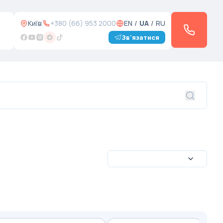
Київ
+380 (66) 953 2000
EN
/
UA
/
RU
Зв'язатися