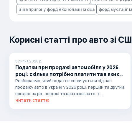
Brabus
ціна пригону форд еконолайн із сша
форд мустанг із
Brilliance
Bristol
Bronto
Корисні статті про авто зі С
Bufori
Bugatti
8 липня 2026 р.
Buick
Податки при продажі автомобіля у 2026
році: скільки потрібно платити та в яких
BYD
випадках
Розбираємо, який податок сплачується під час
Byvin
продажу авто в Україні у 2026 році: перший та другий
Cadillac
продаж за рік, легкові та вантажні авто, х...
Читати статтю
Callaway
Carbodies
Caterham
Chana