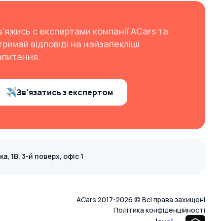
в’яжись с експертами компанії ACars та
тримай відповіді на найзапекліші
апитання.
Зв’язатись з експертом
, 1В, 3-й поверх, офіс 1
ACars 2017-2026 © Всі права захищені
Політика конфіденційності