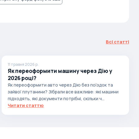
Всі статті
11 травня 2026 р.
Як переоформити машину через Дію у
2026 році?
Як переоформити авто через Дію без поїздок та
зайвої плутанини? Зібрали все важливе: які машини
підходять, які документи потрібні, скільки ч...
Читати статтю