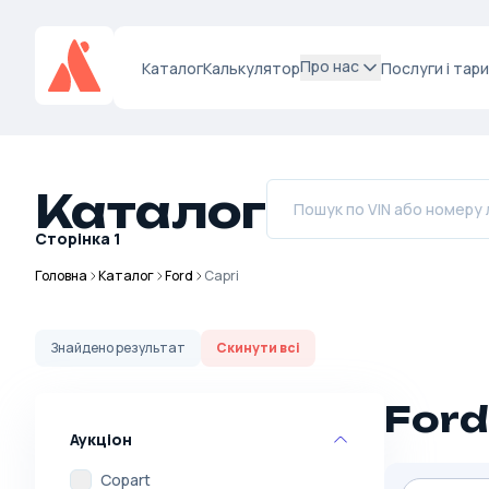
Про нас
Каталог
Калькулятор
Послуги і тар
Каталог
Сторінка
1
Головна
Каталог
Ford
Capri
Знайдено
результат
Скинути всі
Ford
Аукціон
Copart