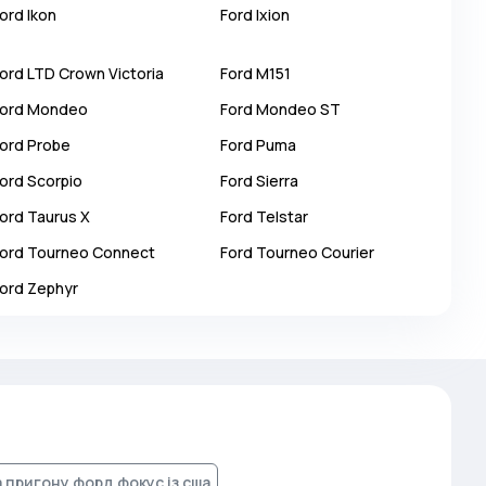
ord
Ikon
Ford
Ixion
ord
LTD Crown Victoria
Ford
M151
ord
Mondeo
Ford
Mondeo ST
ord
Probe
Ford
Puma
ord
Scorpio
Ford
Sierra
ord
Taurus X
Ford
Telstar
ord
Tourneo Connect
Ford
Tourneo Courier
ord
Zephyr
а пригону форд фокус із сша