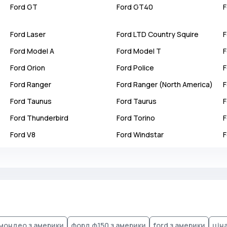
Ford
GT
Ford
GT40
F
Ford
Laser
Ford
LTD Country Squire
F
Ford
Model A
Ford
Model T
F
Ford
Orion
Ford
Police
F
Ford
Ranger
Ford
Ranger (North America)
F
Ford
Taunus
Ford
Taurus
F
Ford
Thunderbird
Ford
Torino
F
Ford
V8
Ford
Windstar
F
мондео з америки
форд ф150 з америки
ford з америки
цін