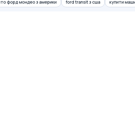
вто форд мондео з америки
ford transit з сша
купити маши