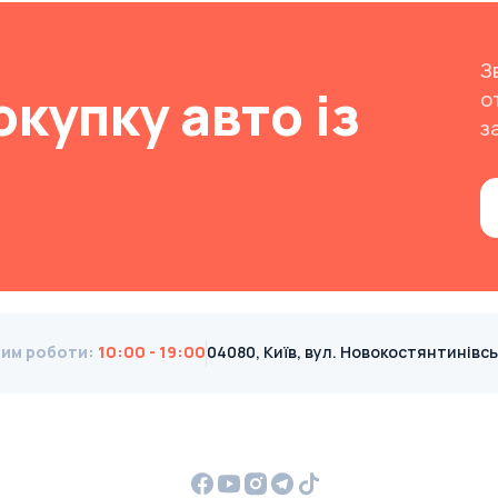
З
окупку авто із
о
з
им роботи
:
10:00 - 19:00
04080, Київ, вул. Новокостянтинівська