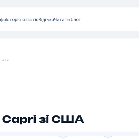
ифи
Історія клієнтів
Відгуки
Читати блог
 Capri зі США