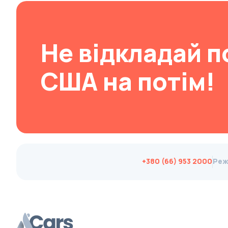
Changan
ChangFeng
Не відкладай п
Changhe
Chery
США на потім!
CHERYEXEED
Chevrolet
Chrysler
Citroen
Cizeta
Coggiola
+380 (66) 953 2000
Реж
Cord
Cupra
Dacia
Dadi