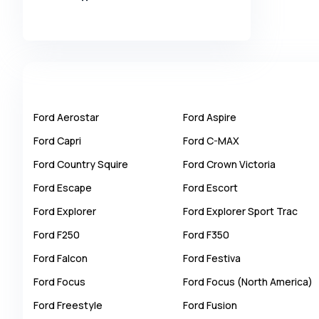
Alpina
Alpine
AMC
AM General
Apal
Ford
Aerostar
Ford
Aspire
Ariel
Ford
Capri
Ford
C-MAX
Aro
Ford
Country Squire
Ford
Crown Victoria
Asia
Ford
Escape
Ford
Escort
Aston Martin
Ford
Explorer
Ford
Explorer Sport Trac
Auburn
Ford
F250
Ford
F350
Audi
Ford
Falcon
Ford
Festiva
Aurus
Ford
Focus
Ford
Focus (North America)
Austin
Ford
Freestyle
Ford
Fusion
Austin Healey