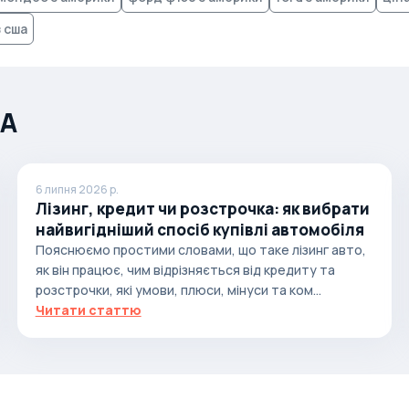
 сша
ША
6 липня 2026 р.
Лізинг, кредит чи розстрочка: як вибрати
найвигідніший спосіб купівлі автомобіля
Пояснюємо простими словами, що таке лізинг авто,
як він працює, чим відрізняється від кредиту та
розстрочки, які умови, плюси, мінуси та ком...
Читати статтю