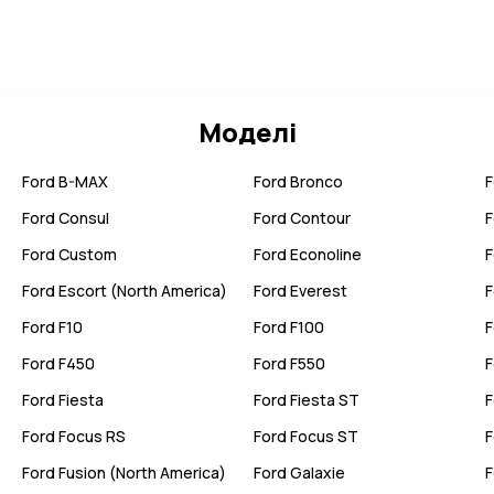
Моделі
Ford
B-MAX
Ford
Bronco
F
Ford
Consul
Ford
Contour
F
Ford
Custom
Ford
Econoline
F
Ford
Escort (North America)
Ford
Everest
F
Ford
F10
Ford
F100
F
Ford
F450
Ford
F550
F
Ford
Fiesta
Ford
Fiesta ST
F
Ford
Focus RS
Ford
Focus ST
F
Ford
Fusion (North America)
Ford
Galaxie
F