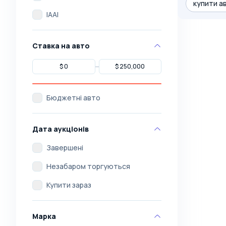
купити а
IAAI
Ставка на авто
Бюджетні авто
Дата аукціонів
Завершені
Незабаром торгуються
Купити зараз
Марка