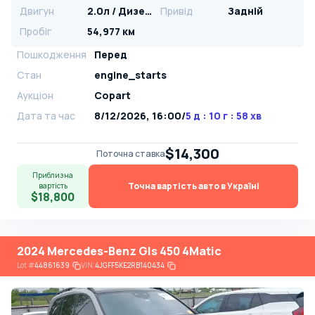
Двигун
2.0л / Дизель
Привід
Задній
Пробіг
54,977 км
Пошкодження
Перед
Стан
engine_starts
Аукціон
Copart
Дата та час
8/12/2026, 16:00
/
5 д : 10 г : 58 хв
$14,300
Поточна ставка
Приблизна
Точна вартість авто в Україні
вартість
$18,800
2024 Mercedes-Benz Gls 450 4Matic
Lot
#
44861639
VIN:
4JGFF5KE2RB140434