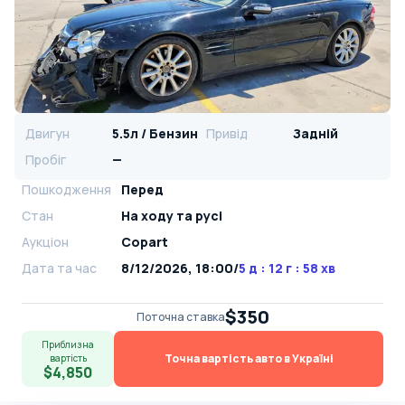
Двигун
5.5л / Бензин
Привід
Задній
Пробіг
—
Пошкодження
Перед
Стан
На ​​ходу та русі
Аукціон
Copart
Дата та час
8/12/2026, 18:00
/
5 д : 12 г : 58 хв
$350
Поточна ставка
Приблизна
Точна вартість авто в Україні
вартість
$4,850