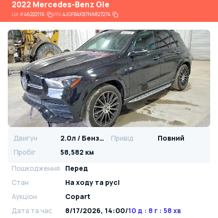
2022 Mercedes-Benz Gle
Lot
#
46222116
VIN:
4JGFB4KB7NA827274
Двигун
2.0л / Бензин
Привід
Повний
Пробіг
58,582 км
Пошкодження
Перед
Стан
На ​​ходу та русі
Аукціон
Copart
Дата та час
8/17/2026, 14:00
/
10 д : 8 г : 58 хв