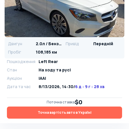
Двигун
2.0л / Бензин
Привід
Передній
Пробіг
108,185 км
Пошкодження
Left Rear
Стан
На ​​ходу та русі
Аукціон
IAAI
Дата та час
8/13/2026, 14:30
/
6 д : 9 г : 28 хв
$0
Поточна ставка
Точна вартість авто в Україні