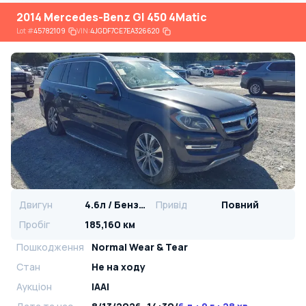
2014 Mercedes-Benz Gl 450 4Matic
Lot
#
45782109
VIN:
4JGDF7CE7EA326620
Двигун
4.6л / Бензин
Привід
Повний
Пробіг
185,160 км
Пошкодження
Normal Wear & Tear
Стан
Не на ходу
Аукціон
IAAI