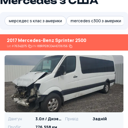
Mercedes з США
мерседес s клас з америки
mercedes c300 з америки
2017 Mercedes-Benz Sprinter 2500
Lot
#
76342275
VIN:
8BRPE8CD4HE136156
Двигун
3.0л / Дизель
Привід
Задній
Пробіг
776,558 км