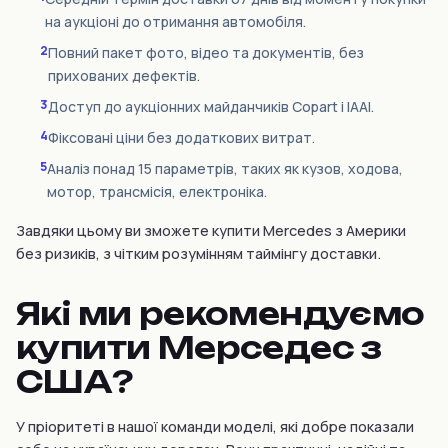
на аукціоні до отримання автомобіля.
2
Повний пакет фото, відео та документів, без
прихованих дефектів.
3
Доступ до аукціонних майданчиків Copart і IAAI.
4
Фіксовані ціни без додаткових витрат.
5
Аналіз понад 15 параметрів, таких як кузов, ходова,
мотор, трансмісія, електроніка.
Завдяки цьому ви зможете купити Mercedes з Америки
без ризиків, з чітким розумінням таймінгу доставки.
Які ми рекомендуємо
купити Мерседес з
США?
У пріоритеті в нашої команди моделі, які добре показали