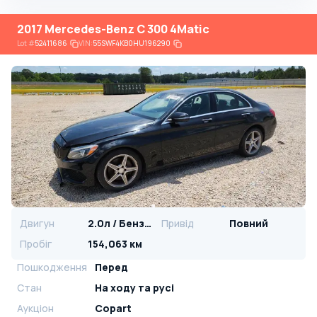
2017 Mercedes-Benz C 300 4Matic
Lot
#
52411686
VIN:
55SWF4KB0HU196290
Двигун
2.0л / Бензин
Привід
Повний
Пробіг
154,063 км
Пошкодження
Перед
Стан
На ​​ходу та русі
Аукціон
Copart