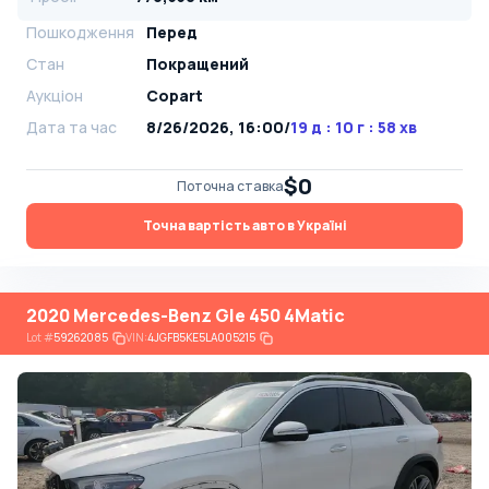
Пошкодження
Перед
Стан
Покращений
Аукціон
Copart
Дата та час
8/26/2026, 16:00
/
19 д : 10 г : 58 хв
$0
Поточна ставка
Точна вартість авто в Україні
2020 Mercedes-Benz Gle 450 4Matic
Lot
#
59262085
VIN:
4JGFB5KE5LA005215