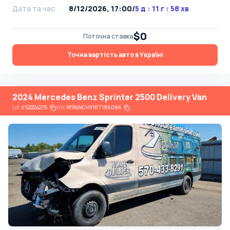
Дата та час
8/12/2026, 17:00
/
5 д : 11 г : 58 хв
$0
Поточна ставка
Точна вартість авто в Україні
2024 Mercedes Benz Sprinter 2500 Delivery Van
Lot
#
52224276
VIN:
W1Y4NCHY1RT186086