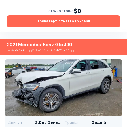
$0
Поточна ставка
Точна вартість авто в Україні
2021 Mercedes-Benz Glc 300
Lot
#
52462336
VIN:
W1N0G8DB9MV315404
Двигун
2.0л / Бензин
Привід
Задній