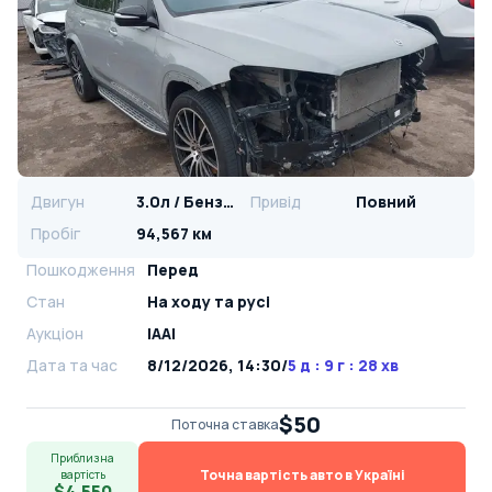
Двигун
3.0л / Бензин
Привід
Повний
Пробіг
94,567 км
Пошкодження
Перед
Стан
На ​​ходу та русі
Аукціон
IAAI
Дата та час
8/12/2026, 14:30
/
5 д : 9 г : 28 хв
$50
Поточна ставка
Приблизна
Точна вартість авто в Україні
вартість