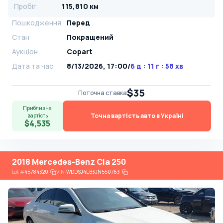
Пробіг
115,810 км
Пошкодження
Перед
Стан
Покращений
Аукціон
Copart
Дата та час
8/13/2026, 17:00
/
6 д : 11 г : 58 хв
$35
Поточна ставка
Приблизна
Точна вартість авто в Україні
вартість
$4,535
2018 Mercedes-Benz Cla 250
Lot
#
45784320
VIN:
WDDSJ4EB3JN550763