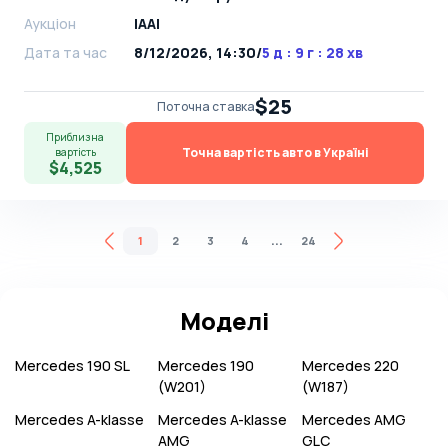
Аукціон
IAAI
Дата та час
8/12/2026, 14:30
/
5 д : 9 г : 28 хв
$25
Поточна ставка
Приблизна
Точна вартість авто в Україні
вартість
$4,525
...
1
2
3
4
24
Моделі
Mercedes
190 SL
Mercedes
190
Mercedes
220
(W201)
(W187)
Mercedes
A-klasse
Mercedes
A-klasse
Mercedes
AMG
AMG
GLC