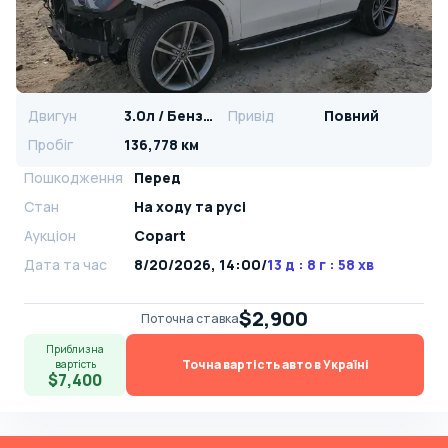
Двигун
3.0л / Бензин
Привід
Повний
Пробіг
136,778 км
Пошкодження
Перед
Стан
На ​​ходу та русі
Аукціон
Copart
Дата та час
8/20/2026, 14:00
/
13 д : 8 г : 58 хв
$2,900
Поточна ставка
Приблизна
Точна вартість авто в Україні
вартість
$7,400