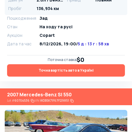
Пробіг
136,934 км
Пошкодження
Зад
Стан
На ​​ходу та русі
Аукціон
Copart
Дата та час
8/12/2026, 19:00
/
5 д : 13 г : 58 хв
$0
Поточна ставка
Точна вартість авто в Україні
2007 Mercedes-Benz Sl 550
Lot
#
60704536
VIN:
WDBSK71F67F129851