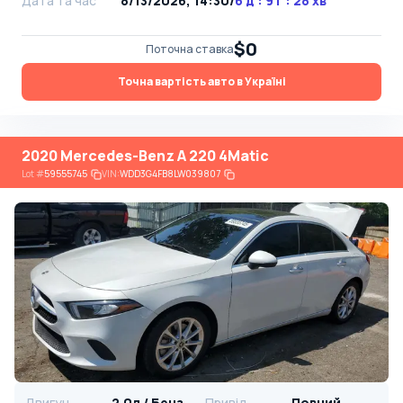
Дата та час
8/13/2026, 14:30
/
6 д : 9 г : 28 хв
$0
Поточна ставка
Точна вартість авто в Україні
2020 Mercedes-Benz A 220 4Matic
Lot
#
59555745
VIN:
WDD3G4FB8LW039807
Двигун
2.0л / Бензин
Привід
Повний