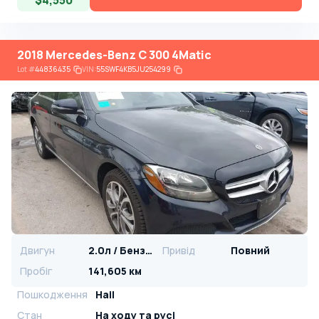
$4,550
2018 Mercedes-Benz C 300 4Matic
Lot
#
44836435
VIN:
55SWF4KB5JU254299
Двигун
2.0л / Бензин
Привід
Повний
Пробіг
141,605 км
Пошкодження
Hail
Стан
На ​​ходу та русі