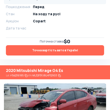
Пошкодження
Перед
Стан
На ​​ходу та русі
Аукціон
Copart
Дата та час
$0
Поточна ставка
Точна вартість авто в Україні
2020 Mitsubishi Mirage G4 Es
Lot
#
54236185
VIN:
ML32F3FJ8LHF12903