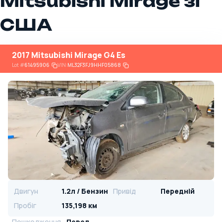
Mitsubishi Mirage зі
США
2017 Mitsubishi Mirage G4 Es
Lot
#
61495906
VIN:
ML32F3FJ9HHF05868
Двигун
1.2л / Бензин
Привід
Передній
Пробіг
135,198 км
Пошкодження
Перед