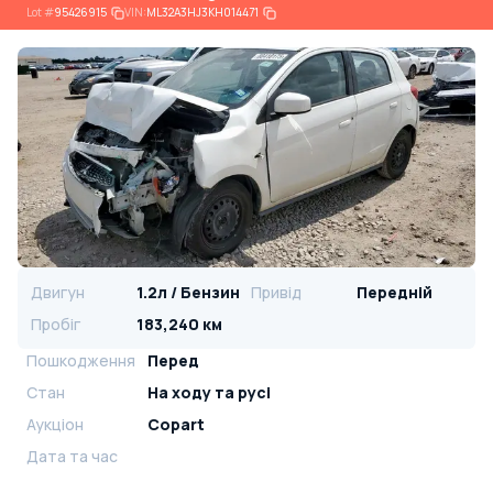
Lot
#
95426915
VIN:
ML32A3HJ3KH014471
Двигун
1.2л / Бензин
Привід
Передній
Пробіг
183,240 км
Пошкодження
Перед
Стан
На ​​ходу та русі
Аукціон
Copart
Дата та час