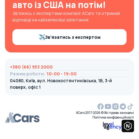
авто із США на потім!
Зв’яжись с експертами компанії ACars та отримай
відповіді на найзапекліші запитання.
Зв’язатись з експертом
+380 (66) 953 2000
Режим роботи
:
10:00 - 19:00
04080, Київ, вул. Новокостянтинівська, 1В, 3-й
поверх, офіс 1
ACars 2017-2026 © Всі права захищені
Політика конфіденційності