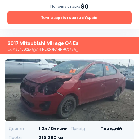
$0
Поточна ставка
Точна вартість авто в Україні
2017 Mitsubishi Mirage G4 Es
Lot
#
80402025
VIN:
ML32F3FJ1HHF07047
Двигун
1.2л / Бензин
Привід
Передній
Пробіг
216,280 км