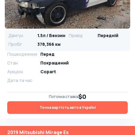
Двигун
1.5л / Бензин
Привід
Передній
Пробіг
378,366 км
Пошкодження
Перед
Стан
Покращений
Аукціон
Copart
Дата та час
$0
Поточна ставка
Точна вартість авто в Україні
2019 Mitsubishi Mirage Es