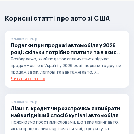
Корисні статті про авто зі США
8 липня 2026 р.
Податки при продажі автомобіля у 2026
році: скільки потрібно платити та в яких
випадках
Розбираємо, який податок сплачується під час
продажу авто в Україні у 2026 році: перший та другий
продаж за рік, легкові та вантажні авто, х...
Читати статтю
6 липня 2026 р.
Лізинг, кредит чи розстрочка: як вибрати
найвигідніший спосіб купівлі автомобіля
Пояснюємо простими словами, що таке лізинг авто,
як він працює, чим відрізняється від кредиту та