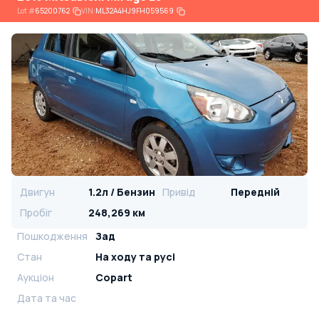
Lot
#
65200762
VIN:
ML32A4HJ9FH059569
Двигун
1.2л / Бензин
Привід
Передній
Пробіг
248,269 км
Пошкодження
Зад
Стан
На ​​ходу та русі
Аукціон
Copart
Дата та час