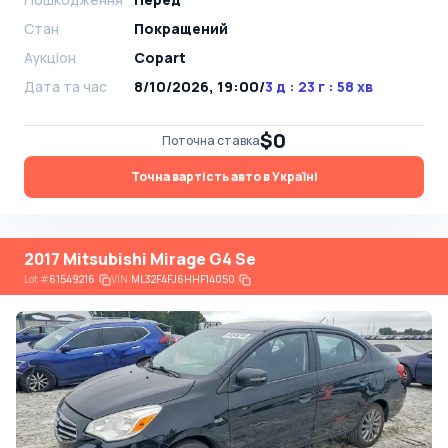
Стан
Покращений
Аукціон
Copart
Дата та час
8/10/2026, 19:00
/
3 д : 23 г : 58 хв
$0
Поточна ставка
Точна вартість авто в Україні
2017 Mitsubishi Mirage G4 Se
Lot
#
61549216
VIN:
ML32F4FJ6HHF14050