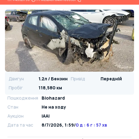
Двигун
1.2л / Бензин
Привід
Передній
Пробіг
118,580 км
Пошкодження
Biohazard
Стан
Не на ходу
Аукціон
IAAI
Дата та час
8/7/2026, 1:59
/
0 д : 6 г : 57 хв