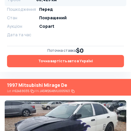
Пошкодження
Перед
Стан
Покращений
Аукціон
Copart
Дата та час
$0
Поточна ставка
Точна вартість авто в Україні
1997 Mitsubishi Mirage De
Lot
#
62469035
VIN:
JA3AY26A8VU005163