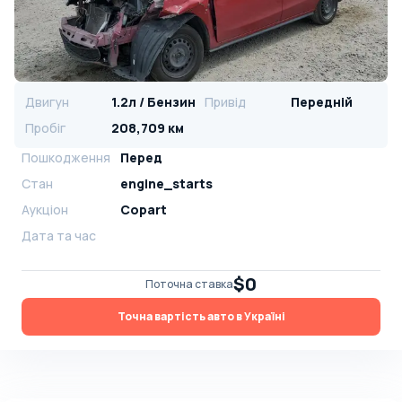
Двигун
1.2л / Бензин
Привід
Передній
Пробіг
208,709 км
Пошкодження
Перед
Стан
engine_starts
Аукціон
Copart
Дата та час
$0
Поточна ставка
Точна вартість авто в Україні