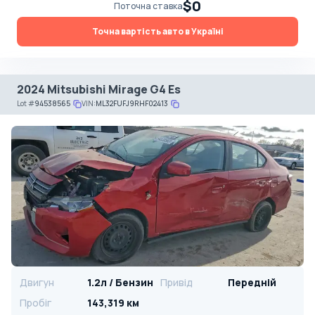
$0
Поточна ставка
Точна вартість авто в Україні
2024 Mitsubishi Mirage G4 Es
Lot
#
94538565
VIN:
ML32FUFJ9RHF02413
Двигун
1.2л / Бензин
Привід
Передній
Пробіг
143,319 км