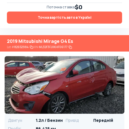
$0
Поточна ставка
Точна вартість авто в Україні
2019 Mitsubishi Mirage G4 Es
Lot
#
82652984
VIN:
ML32F3FJXKHF06177
Двигун
1.2л / Бензин
Привід
Передній
Пробіг
86,425 км