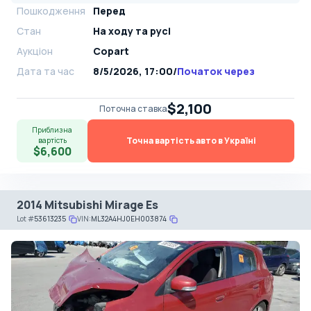
Пошкодження
Перед
Стан
На ​​ходу та русі
Аукціон
Copart
Дата та час
8/5/2026, 17:00
/
Початок через
$2,100
Поточна ставка
Приблизна
Точна вартість авто в Україні
вартість
$6,600
2014 Mitsubishi Mirage Es
Lot
#
53613235
VIN:
ML32A4HJ0EH003874