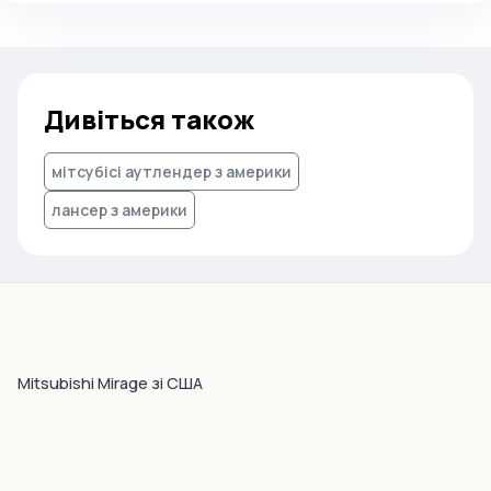
Дивіться також
мітсубісі аутлендер з америки
лансер з америки
Mitsubishi Mirage зі США