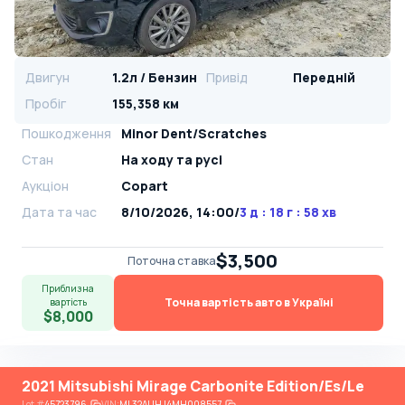
Двигун
1.2л / Бензин
Привід
Передній
Пробіг
155,358 км
Пошкодження
Minor Dent/Scratches
Стан
На ​​ходу та русі
Аукціон
Copart
Дата та час
8/10/2026, 14:00
/
3 д : 18 г : 58 хв
$3,500
Поточна ставка
Приблизна
Точна вартість авто в Україні
вартість
$8,000
2021 Mitsubishi Mirage Carbonite Edition/Es/Le
Lot
#
45723796
VIN:
ML32AUHJ4MH008557