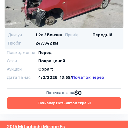
Двигун
1.2л / Бензин
Привід
Передній
Пробіг
247,942 км
Пошкодження
Перед
Стан
Покращений
Аукціон
Copart
Дата та час
4/2/2026, 13:55
/
Початок через
$0
Поточна ставка
Точна вартість авто в Україні
2015 Mitsubishi Mirage Es