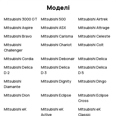
Моделі
Mitsubishi
3000 GT
Mitsubishi
500
Mitsubishi
Airtrek
Mitsubishi
Aspire
Mitsubishi
ASX
Mitsubishi
Attrage
Mitsubishi
Bravo
Mitsubishi
Carisma
Mitsubishi
Celeste
Mitsubishi
Mitsubishi
Chariot
Mitsubishi
Colt
Challenger
Mitsubishi
Cordia
Mitsubishi
Debonair
Mitsubishi
Delica
Mitsubishi
Delica
Mitsubishi
Delica
Mitsubishi
Delica
D:2
D:3
D:5
Mitsubishi
Mitsubishi
Dignity
Mitsubishi
Dingo
Diamante
Mitsubishi
Dion
Mitsubishi
Eclipse
Mitsubishi
Eclipse
Cross
Mitsubishi
eK
Mitsubishi
eK
Mitsubishi
eK
Active
Classic