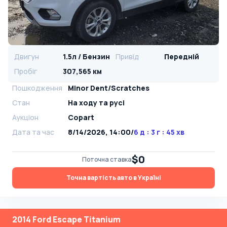
Двигун
1.5л / Бензин
Привід
Передній
Пробіг
307,565 км
Пошкодження
Minor Dent/Scratches
Стан
На ​​ходу та русі
Аукціон
Copart
Дата та час
8/14/2026, 14:00
/
6 д : 3 г : 45 хв
$0
Поточна ставка
Точна вартість авто в Україні
2014 Ford Escape Titanium