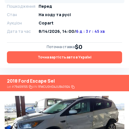
Пошкодження
Перед
Стан
На ​​ходу та русі
Аукціон
Copart
Дата та час
8/14/2026, 14:00
/
6 д : 3 г : 45 хв
$0
Поточна ставка
Точна вартість авто в Україні
2018 Ford Escape Sel
Lot
#
79459155
VIN:
1FMCU0HD4JUB40924