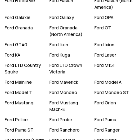
Ford
Freestyle
Ford
Fusion
Ford
Fusion (North
America)
Ford
Galaxie
Ford
Galaxy
Ford
GPA
Ford
Granada
Ford
Granada
Ford
GT
(North America)
Ford
GT40
Ford
Ikon
Ford
Ixion
Ford
KA
Ford
Kuga
Ford
Laser
Ford
LTD Country
Ford
LTD Crown
Ford
M151
Squire
Victoria
Ford
Mainline
Ford
Maverick
Ford
Model A
Ford
Model T
Ford
Mondeo
Ford
Mondeo ST
Ford
Mustang
Ford
Mustang
Ford
Orion
Mach-E
Ford
Police
Ford
Probe
Ford
Puma
Ford
Puma ST
Ford
Ranchero
Ford
Ranger