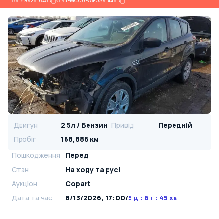
Lot
#
99261645
VIN:
1FMCU0F75FUA91446
Двигун
2.5л / Бензин
Привід
Передній
Пробіг
168,886 км
Пошкодження
Перед
Стан
На ​​ходу та русі
Аукціон
Copart
Дата та час
8/13/2026, 17:00
/
5 д : 6 г : 45 хв