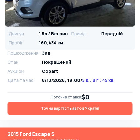
Двигун
1.5л / Бензин
Привід
Передній
Пробіг
160,434 км
Пошкодження
Зад
Стан
Покращений
Аукціон
Copart
Дата та час
8/13/2026, 19:00
/
5 д : 8 г : 45 хв
$0
Поточна ставка
Точна вартість авто в Україні
2015 Ford Escape S