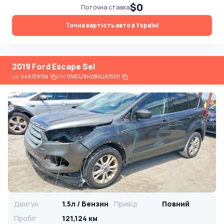
$0
Поточна ставка
Точна вартість авто в Україні
2019 Ford Escape Sel
Lot
#
49739156
VIN:
1FMCU9HD8KUA75131
Двигун
1.5л / Бензин
Привід
Повний
Пробіг
121,124 км