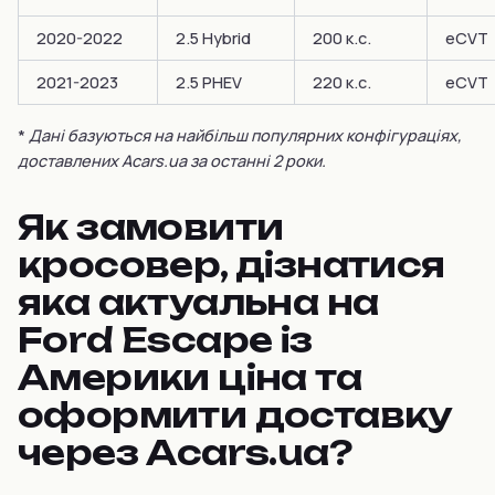
2020-2022
2.5 Hybrid
200 к.с.
eCVT
2021-2023
2.5 PHEV
220 к.с.
eCVT
*
Дані базуються на найбільш популярних конфігураціях,
доставлених Acars.ua за останні 2 роки.
Як замовити
кросовер, дізнатися
яка актуальна на
Ford Escape із
Америки ціна та
оформити доставку
через Acars.ua?