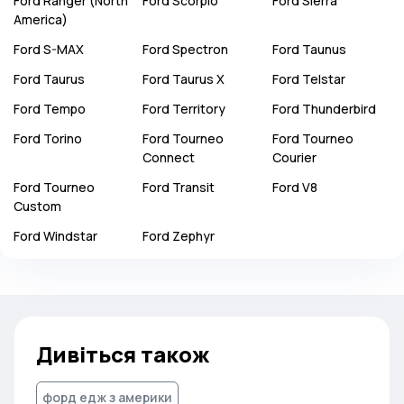
Ford
Ranger (North
Ford
Scorpio
Ford
Sierra
America)
Ford
S-MAX
Ford
Spectron
Ford
Taunus
Ford
Taurus
Ford
Taurus X
Ford
Telstar
Ford
Tempo
Ford
Territory
Ford
Thunderbird
Ford
Torino
Ford
Tourneo
Ford
Tourneo
Connect
Courier
Ford
Tourneo
Ford
Transit
Ford
V8
Custom
Ford
Windstar
Ford
Zephyr
Дивіться також
форд едж з америки