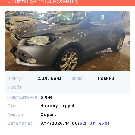
Lot
#
61377106
VIN:
1FMCU9J94EUC98986
Двигун
2.0л / Бензин
Привід
Повний
Пробіг
—
Пошкодження
Бічне
Стан
На ​​ходу та русі
Аукціон
Copart
Дата та час
8/14/2026, 14:00
/
6 д : 3 г : 45 хв