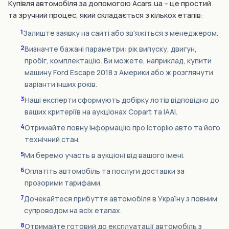
Купівля автомобіля за допомогою Acars.ua – це простий
та зручний процес, який складається з кількох етапів:
1
Залиште заявку на сайті або зв'яжіться з менеджером.
2
Визначте бажані параметри: рік випуску, двигун,
пробіг, комплектацію. Ви можете, наприклад, купити
машину Ford Escape 2018 з Америки або ж розглянути
варіанти інших років.
3
Наші експерти сформують добірку лотів відповідно до
ваших критеріїв на аукціонах Copart та IAAI.
4
Отримайте повну інформацію про історію авто та його
технічний стан.
5
Ми беремо участь в аукціоні від вашого імені.
6
Оплатіть автомобіль та послуги доставки за
прозорими тарифами.
7
Дочекайтеся прибуття автомобіля в Україну з повним
супроводом на всіх етапах.
8
Отримайте готовий до експлуатації автомобіль з