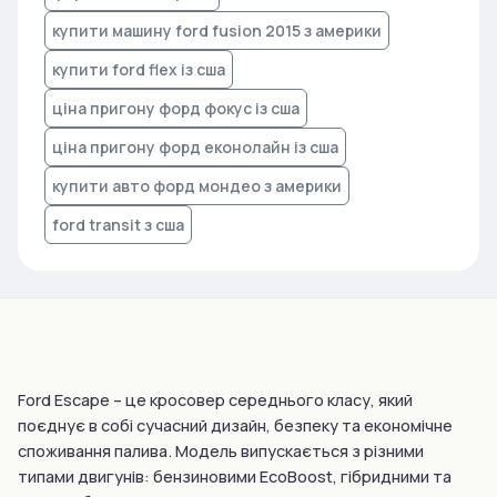
купити машину ford fusion 2015 з америки
купити ford flex із сша
ціна пригону форд фокус із сша
ціна пригону форд еконолайн із сша
купити авто форд мондео з америки
ford transit з сша
Ford Escape – це кросовер середнього класу, який
поєднує в собі сучасний дизайн, безпеку та економічне
споживання палива. Модель випускається з різними
типами двигунів: бензиновими EcoBoost, гібридними та