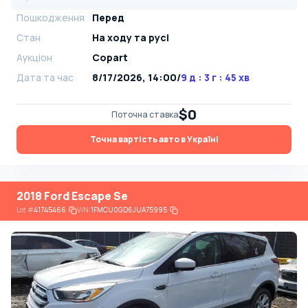
Пошкодження
Перед
Стан
На ​​ходу та русі
Аукціон
Copart
Дата та час
8/17/2026, 14:00
/
9 д : 3 г : 45 хв
$0
Поточна ставка
Точна вартість авто в Україні
2018 Ford Escape Se
Lot
#
41745466
VIN:
1FMCU0GD6JUA75995