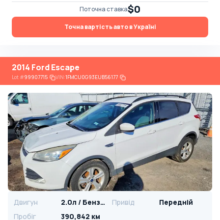
$0
Поточна ставка
Точна вартість авто в Україні
2014 Ford Escape
Lot
#
99907715
VIN:
1FMCU0G93EUB56177
Двигун
2.0л / Бензин
Привід
Передній
Пробіг
390,842 км