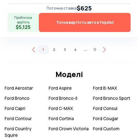
$625
Поточна ставка
Приблизна
Точна вартість авто в Україні
вартість
$5,125
...
1
2
3
4
11
Моделі
Ford
Aerostar
Ford
Aspire
Ford
B-MAX
Ford
Bronco
Ford
Bronco-II
Ford
Bronco Sport
Ford
Capri
Ford
C-MAX
Ford
Consul
Ford
Contour
Ford
Cortina
Ford
Cougar
Ford
Country
Ford
Crown Victoria
Ford
Custom
Squire