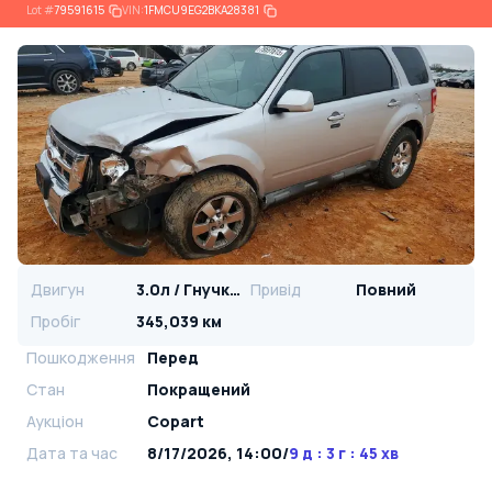
Lot
#
79591615
VIN:
1FMCU9EG2BKA28381
Двигун
3.0л / Гнучке паливо
Привід
Повний
Пробіг
345,039 км
Пошкодження
Перед
Стан
Покращений
Аукціон
Copart
Дата та час
8/17/2026, 14:00
/
9 д : 3 г : 45 хв