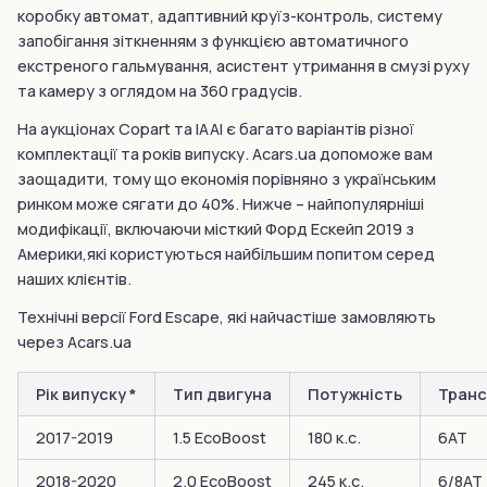
коробку автомат, адаптивний круїз-контроль, систему
запобігання зіткненням з функцією автоматичного
екстреного гальмування, асистент утримання в смузі руху
та камеру з оглядом на 360 градусів.
На аукціонах Copart та IAAI є багато варіантів різної
комплектації та років випуску. Acars.ua допоможе вам
заощадити, тому що економія порівняно з українським
ринком може сягати до 40%. Нижче – найпопулярніші
модифікації, включаючи місткий Форд Ескейп 2019 з
Америки,які користуються найбільшим попитом серед
наших клієнтів.
Технічні версії Ford Escape, які найчастіше замовляють
через Acars.ua
Рік випуску *
Тип двигуна
Потужність
Транс
2017-2019
1.5 EcoBoost
180 к.с.
6АТ
2018-2020
2.0 EcoBoost
245 к.с.
6/8АТ