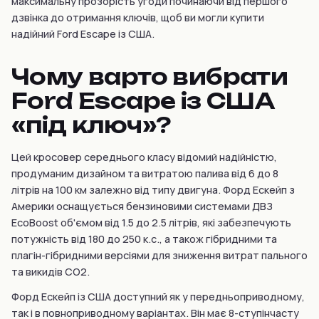
максимальну прозорість угоди починаючи від першого
дзвінка до отримання ключів, щоб ви могли купити
надійний Ford Escape із США.
Чому варто вибрати
Ford Escape із США
«під ключ»?
Цей кросовер середнього класу відомий надійністю,
продуманим дизайном та витратою палива від 6 до 8
літрів на 100 км залежно від типу двигуна. Форд Ескейп з
Америки оснащується бензиновими системами ДВЗ
EcoBoost об'ємом від 1.5 до 2.5 літрів, які забезпечують
потужність від 180 до 250 к.с., а також гібридними та
плагін-гібридними версіями для зниження витрат пального
та викидів CO2.
Форд Ескейп із США доступний як у передньоприводному,
так і в повноприводному варіантах. Він має 8-ступінчасту