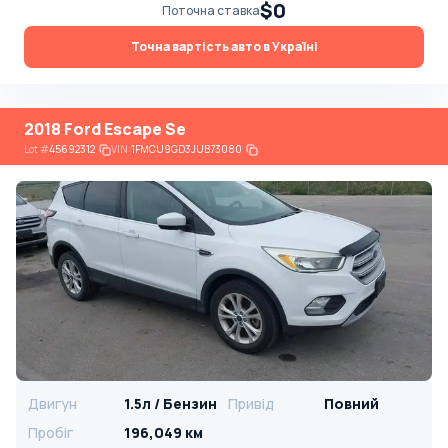
$0
Поточна ставка
Точна вартість авто в Україні
2018 Ford Escape Se
Lot
#
45692312
VIN:
1FMCU9GD3JUB73080
Двигун
1.5л / Бензин
Привід
Повний
Пробіг
196,049 км