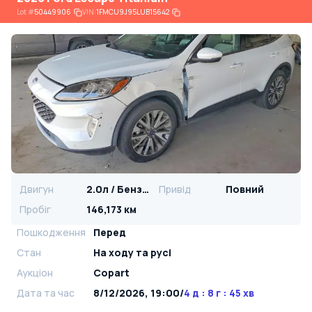
Lot
#
50449906
VIN:
1FMCU9J95LUB15642
Двигун
2.0л / Бензин
Привід
Повний
Пробіг
146,173 км
Пошкодження
Перед
Стан
На ​​ходу та русі
Аукціон
Copart
Дата та час
8/12/2026, 19:00
/
4 д : 8 г : 45 хв