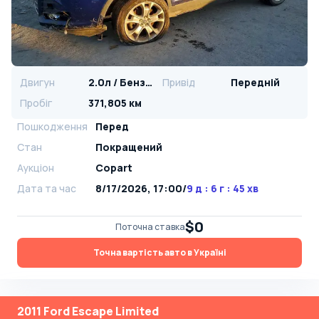
Двигун
2.0л / Бензин
Привід
Передній
Пробіг
371,805 км
Пошкодження
Перед
Стан
Покращений
Аукціон
Copart
Дата та час
8/17/2026, 17:00
/
9 д : 6 г : 45 хв
$0
Поточна ставка
Точна вартість авто в Україні
2011 Ford Escape Limited