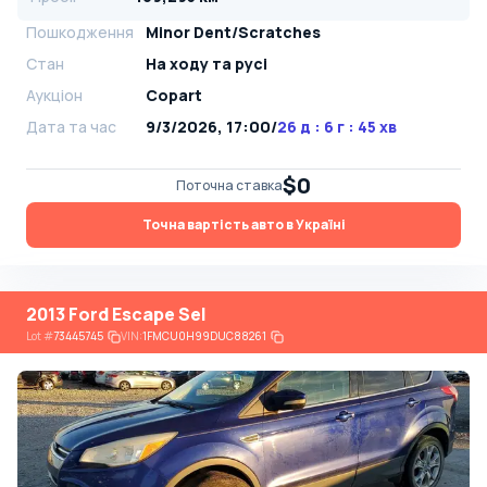
Пошкодження
Minor Dent/Scratches
Стан
На ​​ходу та русі
Аукціон
Copart
Дата та час
9/3/2026, 17:00
/
26 д : 6 г : 45 хв
$0
Поточна ставка
Точна вартість авто в Україні
2013 Ford Escape Sel
Lot
#
73445745
VIN:
1FMCU0H99DUC88261