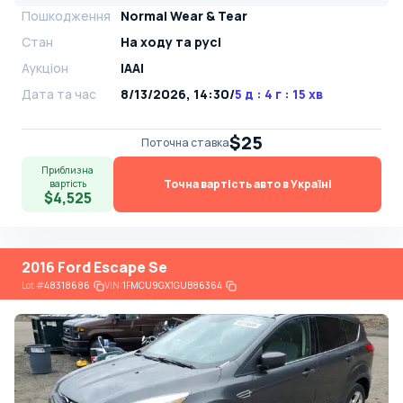
Пошкодження
Normal Wear & Tear
Стан
На ​​ходу та русі
Аукціон
IAAI
Дата та час
8/13/2026, 14:30
/
5 д : 4 г : 15 хв
$25
Поточна ставка
Приблизна
Точна вартість авто в Україні
вартість
$4,525
2016 Ford Escape Se
Lot
#
48318686
VIN:
1FMCU9GX1GUB86364