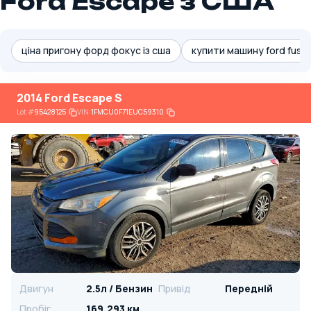
Ford Escape з США
ціна пригону форд фокус із сша
купити машину ford fusio
2014 Ford Escape S
Lot
#
95428125
VIN:
1FMCU0F71EUC59310
Двигун
2.5л / Бензин
Привід
Передній
Пробіг
169,293 км