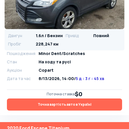
Двигун
1.6л / Бензин
Привід
Повний
Пробіг
228,247 км
Пошкодження
Minor Dent/Scratches
Стан
На ​​ходу та русі
Аукціон
Copart
Дата та час
8/13/2026, 14:00
/
5 д : 3 г : 45 хв
$0
Поточна ставка
Точна вартість авто в Україні
2020 Ford Escape Titanium