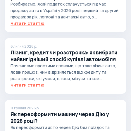
випадках
Розбираємо, який податок сплачується під час
продажу авто в Україні у 2026 році: перший та другий
продаж за рік, легкові та вантажні авто, х...
Читати статтю
6 липня 2026 р.
Лізинг, кредит чи розстрочка: як вибрати
найвигідніший спосіб купівлі автомобіля
Пояснюємо простими словами, що таке лізинг авто,
як він працює, чим відрізняється від кредиту та
розстрочки, які умови, плюси, мінуси та ком...
Читати статтю
11 травня 2026 р.
Як переоформити машину через Дію у
2026 році?
Як переоформити авто через Дію без поїздок та