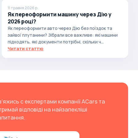
11 травня 2026 р.
Як переоформити машину через Дію у
2026 році?
Як переоформити авто через Дію без поїздок та
зайвої плутанини? Зібрали все важливе: які машини
підходять, які документи потрібні, скільки ч...
Читати статтю
в’яжись с експертами компанії ACars та
тримай відповіді на найзапекліші
апитання.