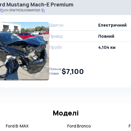
rd Mustang Mach-E Premium
VIN:
3FMTK3SU0SMA11021
Двигун
Електричний
Привід
Повний
Пробіг
4,104 км
$7,100
Поточна
ставка
Моделі
Ford
B-MAX
Ford
Bronco
F