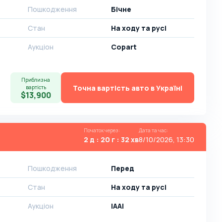
Пошкодження
Бічне
Стан
На ​​ходу та русі
Аукціон
Copart
Приблизна
Точна вартість авто в Україні
вартість
$13,900
Початок через
:
Дата та час
:
2 д : 20 г : 32 хв
8/10/2026, 13:30
Пошкодження
Перед
Стан
На ​​ходу та русі
Аукціон
IAAI