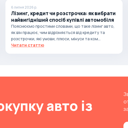
6 липня 2026 р.
Лізинг, кредит чи розстрочка: як вибрати
найвигідніший спосіб купівлі автомобіля
Пояснюємо простими словами, що таке лізинг авто,
як він працює, чим відрізняється від кредиту та
розстрочки, які умови, плюси, мінуси та ком...
Читати статтю
З
окупку авто із
о
з