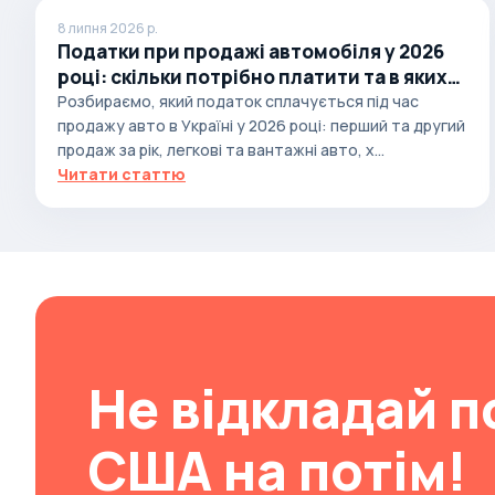
8 липня 2026 р.
Changan
Податки при продажі автомобіля у 2026
ChangFeng
році: скільки потрібно платити та в яких
випадках
Розбираємо, який податок сплачується під час
Changhe
продажу авто в Україні у 2026 році: перший та другий
Chery
продаж за рік, легкові та вантажні авто, х...
CHERYEXEED
Читати статтю
Chevrolet
Chrysler
Citroen
Cizeta
Coggiola
Не відкладай п
Cord
Cupra
США на потім!
Dacia
Dadi