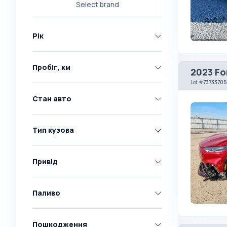
Select brand
Nissan
Opel
Рік
Peugeot
Renault
Пробіг, км
2023 Fo
Skoda
Lot
#
73733705
Toyota
Стан авто
Volkswagen
Volvo
Тип кузова
Всі марки
Abarth
Привід
AC
Acura
Паливо
Adler
Пошкодження
Alfa Romeo