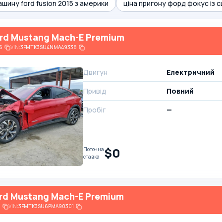
шину ford fusion 2015 з америки
ціна пригону форд фокус із 
rd Mustang Mach-E Premium
6
VIN:
3FMTK3SU4NMA49338
Двигун
Електричний
Привід
Повний
Пробіг
—
$0
Поточна
ставка
rd Mustang Mach-E Premium
6
VIN:
3FMTK3SU6PMA90301