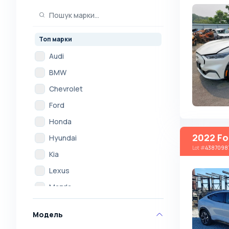
Топ марки
Audi
BMW
Chevrolet
Ford
Honda
2022 Fo
Hyundai
Lot
#
4387098
Kia
Lexus
Mazda
Mercedes
Модель
Mitsubishi