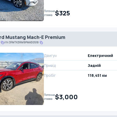
$325
Поточна
ставка
rd Mustang Mach-E Premium
VIN:
3FMTK3RM9PMA30518
Двигун
Електричний
Привід
Задній
Пробіг
118,451 км
$3,000
Поточна
ставка