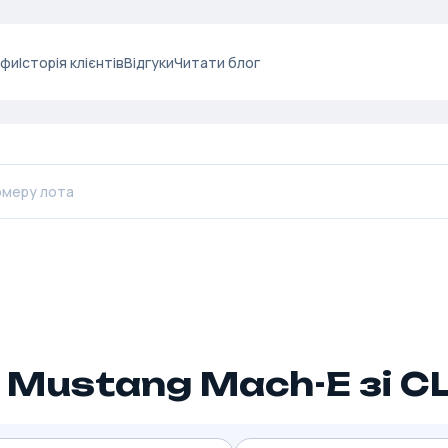
ифи
Історія клієнтів
Відгуки
Читати блог
 Mustang Mach-E зі 