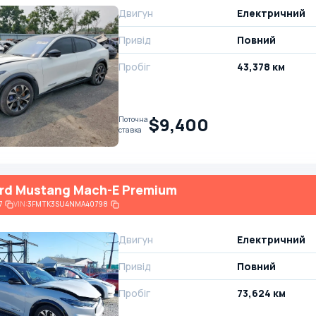
Двигун
Електричний
Привід
Повний
Пробіг
43,378 км
$9,400
Поточна
ставка
rd Mustang Mach-E Premium
7
VIN:
3FMTK3SU4NMA40798
Двигун
Електричний
Привід
Повний
Пробіг
73,624 км