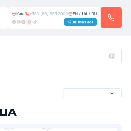
Київ
+380 (66) 953 2000
EN
/
UA
/
RU
Зв'язатися
США