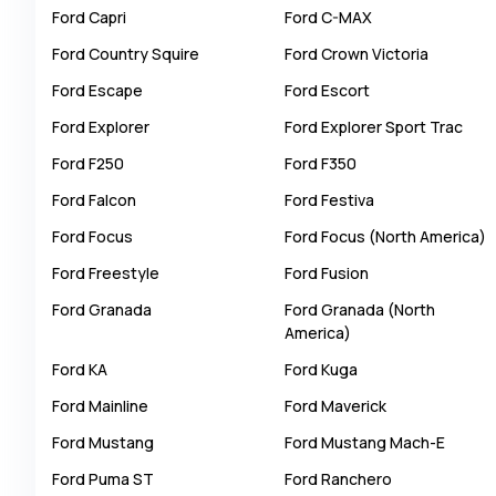
Ford
Capri
Ford
C-MAX
Autobianchi
Ford
Country Squire
Ford
Crown Victoria
Avatr
Ford
Escape
Ford
Escort
Avtokam
Ford
Explorer
Ford
Explorer Sport Trac
BAIC
Ford
F250
Ford
F350
Bajaj
Ford
Falcon
Ford
Festiva
Baltijas Dzips
Ford
Focus
Ford
Focus (North America)
Batmobile
Ford
Freestyle
Ford
Fusion
Bentley
Ford
Granada
Ford
Granada (North
Bertone
America)
Bilenkin
Ford
KA
Ford
Kuga
Bio auto
Ford
Mainline
Ford
Maverick
Bitter
Ford
Mustang
Ford
Mustang Mach-E
BMW
Ford
Puma ST
Ford
Ranchero
Borgward