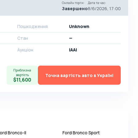
Онлайн торги
:
Дата та час
:
Завершено
8/6/2026, 17:00
Пошкодження
Unknown
Стан
—
Аукціон
IAAI
Приблизна
Точна вартість авто в Україні
вартість
$11,600
ord
Bronco-II
Ford
Bronco Sport