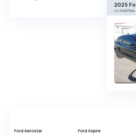
2025 Fo
Alpina
Lot
#
44271244
Alpine
AMC
AM General
Apal
Ariel
Aro
Asia
Aston Martin
Auburn
Audi
Aurus
Austin
Ford
Aerostar
Ford
Aspire
Austin Healey