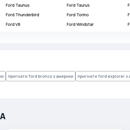
Ford
Taunus
Ford
Taurus
F
Ford
Thunderbird
Ford
Torino
F
Ford
V8
Ford
Windstar
F
ки
пригнати ford bronco з америки
пригнати ford explorer з
ША