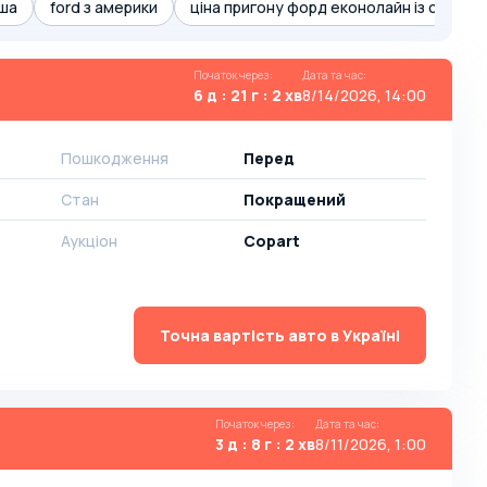
сша
ford з америки
ціна пригону форд еконолайн із сша
Початок через
:
Дата та час
:
6 д : 21 г : 2 хв
8/14/2026, 14:00
Пошкодження
Перед
Стан
Покращений
Аукціон
Copart
Точна вартість авто в Україні
Початок через
:
Дата та час
:
3 д : 8 г : 2 хв
8/11/2026, 1:00