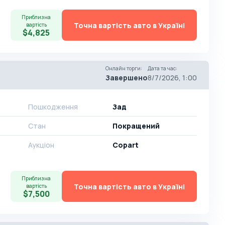
Приблизна
Точна вартість авто в Україні
вартість
$4,825
Онлайн торги
:
Дата та час
:
Завершено
8/7/2026, 1:00
Пошкодження
Зад
Стан
Покращений
Аукціон
Copart
Приблизна
Точна вартість авто в Україні
вартість
$7,500