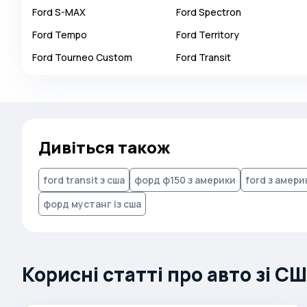
Ford
S-MAX
Ford
Spectron
Brabus
Ford
Tempo
Ford
Territory
Brilliance
Ford
Tourneo Custom
Ford
Transit
Bristol
Bronto
Bufori
Bugatti
Дивіться також
Buick
BYD
ford transit з сша
форд ф150 з америки
ford з амери
Byvin
форд мустанг із сша
Cadillac
Callaway
Carbodies
Корисні статті про авто зі С
Caterham
Chana