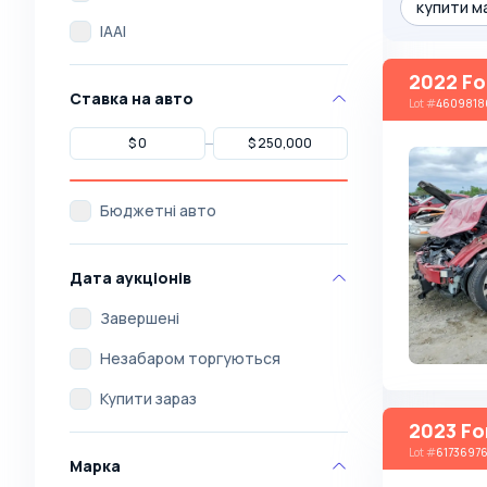
купити ма
IAAI
2022 Fo
Ставка на авто
Lot
#
4609818
Бюджетні авто
Дата аукціонів
Завершені
Незабаром торгуються
Купити зараз
2023 Fo
Lot
#
6173697
Марка