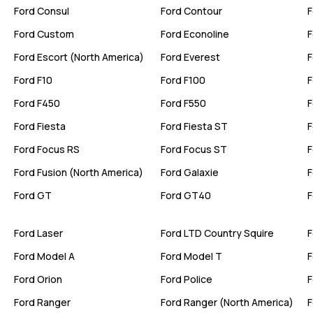
Ford
Consul
Ford
Contour
F
Ford
Custom
Ford
Econoline
F
Ford
Escort (North America)
Ford
Everest
F
Ford
F10
Ford
F100
F
Ford
F450
Ford
F550
F
Ford
Fiesta
Ford
Fiesta ST
F
Ford
Focus RS
Ford
Focus ST
F
Ford
Fusion (North America)
Ford
Galaxie
F
Ford
GT
Ford
GT40
F
Ford
Laser
Ford
LTD Country Squire
F
Ford
Model A
Ford
Model T
F
Ford
Orion
Ford
Police
F
Ford
Ranger
Ford
Ranger (North America)
F