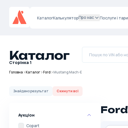
Про нас
Каталог
Калькулятор
Послуги і тар
Каталог
Сторінка
1
Головна
Каталог
Ford
Mustang Mach-E
Знайдено
результат
Скинути всі
Ford
Аукціон
Copart