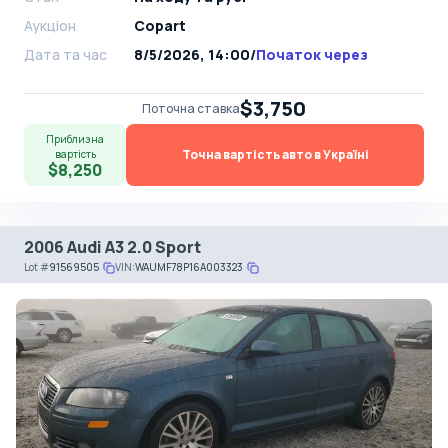
Аукціон
Copart
Дата та час
8/5/2026, 14:00
/
Початок через
$3,750
Поточна ставка
Приблизна
Точна вартість авто в Україні
вартість
$8,250
2006 Audi A3 2.0 Sport
Lot
#
91569505
VIN:
WAUMF78P16A003323