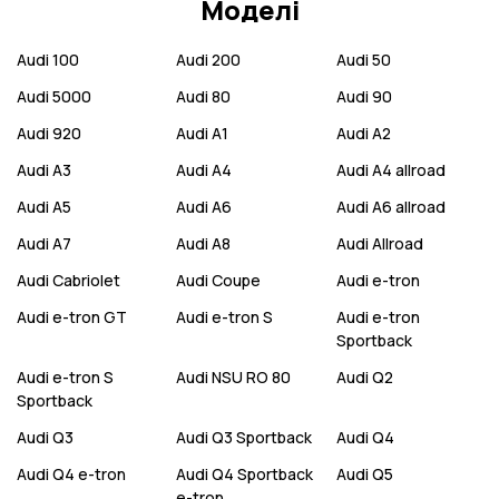
Моделі
Audi
100
Audi
200
Audi
50
Audi
5000
Audi
80
Audi
90
Audi
920
Audi
A1
Audi
A2
Audi
A3
Audi
A4
Audi
A4 allroad
Audi
A5
Audi
A6
Audi
A6 allroad
Audi
A7
Audi
A8
Audi
Allroad
Audi
Cabriolet
Audi
Coupe
Audi
e-tron
Audi
e-tron GT
Audi
e-tron S
Audi
e-tron
Sportback
Audi
e-tron S
Audi
NSU RO 80
Audi
Q2
Sportback
Audi
Q3
Audi
Q3 Sportback
Audi
Q4
Audi
Q4 e-tron
Audi
Q4 Sportback
Audi
Q5
e-tron