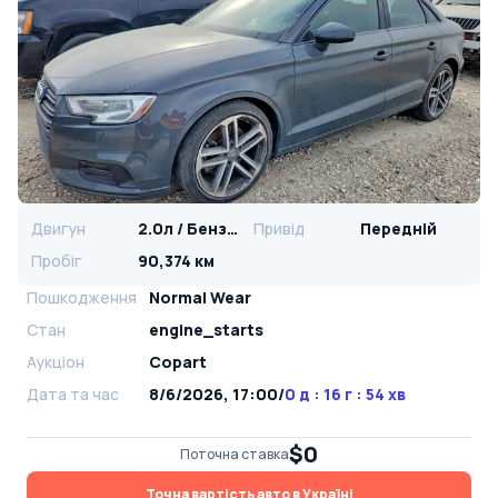
Двигун
2.0л / Бензин
Привід
Передній
Пробіг
90,374 км
Пошкодження
Normal Wear
Стан
engine_starts
Аукціон
Copart
Дата та час
8/6/2026, 17:00
/
0 д : 16 г : 54 хв
$0
Поточна ставка
Точна вартість авто в Україні