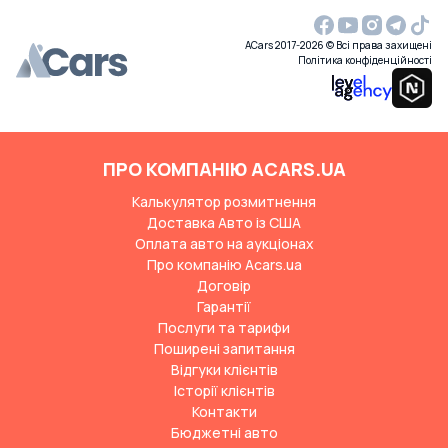
ACars 2017-2026 © Всі права захищені
Політика конфіденційності
ПРО КОМПАНІЮ ACARS.UA
Калькулятор розмитнення
Доставка Авто із США
Оплата авто на аукціонах
Про компанію Acars.ua
Договір
Гарантії
Послуги та тарифи
Поширені запитання
Відгуки клієнтів
Історії клієнтів
Контакти
Бюджетні авто