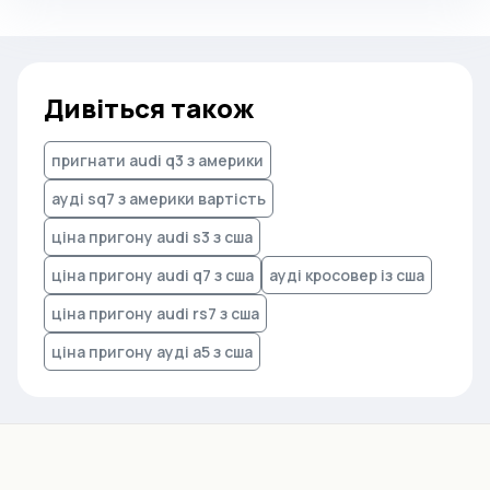
Дивіться також
пригнати audi q3 з америки
ауді sq7 з америки вартість
ціна пригону audi s3 з сша
ціна пригону audi q7 з сша
ауді кросовер із сша
ціна пригону audi rs7 з сша
ціна пригону ауді а5 з сша