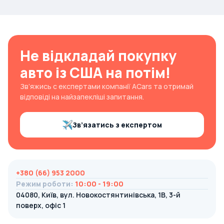
Не відкладай покупку
авто із США на потім!
Зв’яжись с експертами компанії ACars та отримай
відповіді на найзапекліші запитання.
Зв’язатись з експертом
+380 (66) 953 2000
Режим роботи
:
10:00 - 19:00
04080, Київ, вул. Новокостянтинівська, 1В, 3-й
поверх, офіс 1