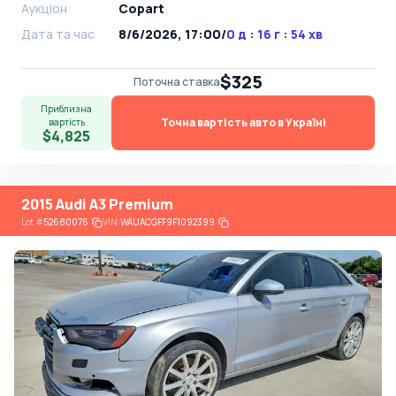
Аукціон
Copart
Дата та час
8/6/2026, 17:00
/
0 д : 16 г : 54 хв
$325
Поточна ставка
Приблизна
Точна вартість авто в Україні
вартість
$4,825
2015 Audi A3 Premium
Lot
#
52680076
VIN:
WAUACGFF9F1092399