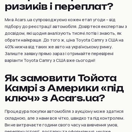
ризиків і переплат?
Ми в Acars.ua супроводжуємо кожен етап угоди – від
підбору до реєстрації автомобіля. Довіртеся експертам з
досвідом, які щодня аналізують тисячі лотів і знають, як
обрати найкраще. До того ж, ціна Toyota Camry з США на
40% нижча від таких же авто на українському ринку.
Залиште заявку прямо зараз і отримайте перевірені
варіанти Toyota Camry з США вже сьогодні!
Як замовити Тойота
Камрі з Америки «під
ключ» з Acars.ua?
Процедура покупки автомобіля з аукціону може здатися
складною, але з нами все чітко, швидко та під контролем.
Ви не витрачаєте години свого часу на вивчення умов,
перевірку історії, доставку та оформлення, ми вже