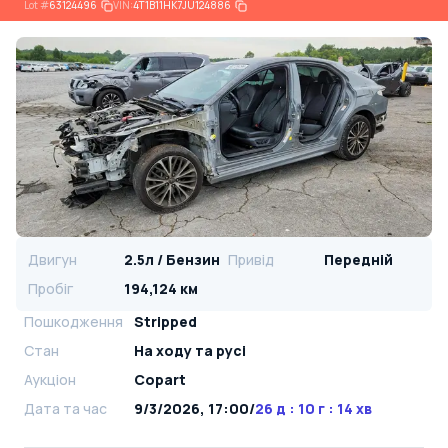
Lot
#
63124496
VIN:
4T1B11HK7JU124886
Двигун
2.5л / Бензин
Привід
Передній
Пробіг
194,124 км
Пошкодження
Stripped
Стан
На ​​ходу та русі
Аукціон
Copart
Дата та час
9/3/2026, 17:00
/
26 д : 10 г : 14 хв