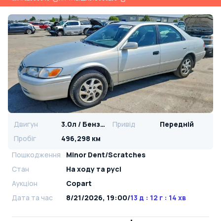
Двигун
3.0л / Бензин
Привід
Передній
Пробіг
496,298 км
Пошкодження
Minor Dent/Scratches
Стан
На ​​ходу та русі
Аукціон
Copart
Дата та час
8/21/2026, 19:00
/
13 д : 12 г : 14 хв