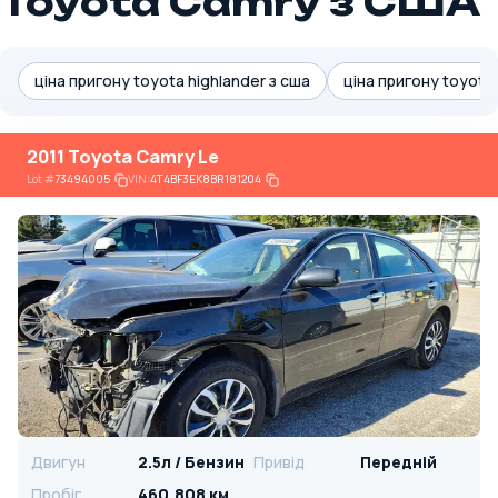
Toyota Camry з США
ціна пригону toyota highlander з сша
ціна пригону toyota 
2011 Toyota Camry Le
Lot
#
73494005
VIN:
4T4BF3EK8BR181204
Двигун
2.5л / Бензин
Привід
Передній
Пробіг
460,808 км