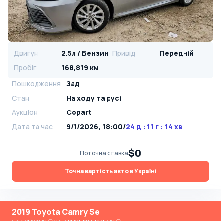
Двигун
2.5л / Бензин
Привід
Передній
Пробіг
168,819 км
Пошкодження
Зад
Стан
На ​​ходу та русі
Аукціон
Copart
Дата та час
9/1/2026, 18:00
/
24 д : 11 г : 14 хв
$0
Поточна ставка
Точна вартість авто в Україні
2019 Toyota Camry Se