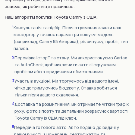
знаємо, як робити це правильно.
Наш алгоритм покупки Toyota Camry з США:
1
Консультація та підбір. Після отримання заявки наш
менеджер уточнює параметри пошуку: модель
(наприклад, Camry 55 Америка), рік випуску, пробіг, тип
палива.
2
Перевірка історії та стану. Ми використовуємо Carfax
та AutoCheck, щоб виключити авто зі скрученим
пробігом або з юридичними обмеженнями.
3
Участь в аукціоні. Ми торгуємось від вашого імені,
чітко дотримуючись бюджету. Ставка робиться
тільки після вашого схвалення.
4
Доставка та розмитнення. Ви отримаєте чіткий графік
руху, фото з порту та детальний розрахунок вартості
Toyota Camry із США під ключ.
5
Передача готового авто. Авто подано до видачі у
вашому місті, з номерами, сертифікатом та