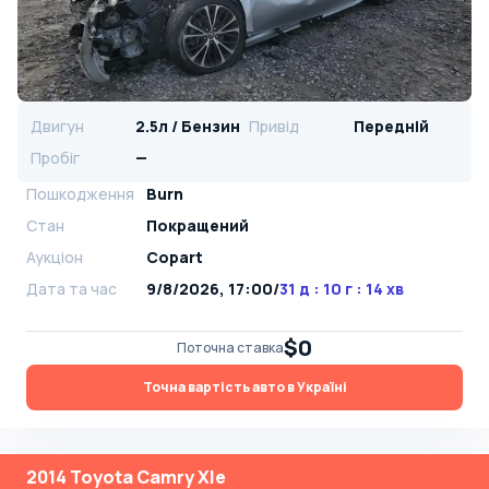
Двигун
2.5л / Бензин
Привід
Передній
Пробіг
—
Пошкодження
Burn
Стан
Покращений
Аукціон
Copart
Дата та час
9/8/2026, 17:00
/
31 д : 10 г : 14 хв
$0
Поточна ставка
Точна вартість авто в Україні
2014 Toyota Camry Xle