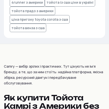
4runner з америки
тойота із сша ціни в україні
тойота прадо з америки
ціна пригону toyota corolla з сша
тойота венза з сша
Camry — вибір зрілих і практичних. Тут цінують не ім’я
бренду, а те, що за ним стоїть: надійна платформа, якісна
збірка, ресурсний двигун і передбачуване
обслуговування.
Як купити Тойота
Камрі з Америки без