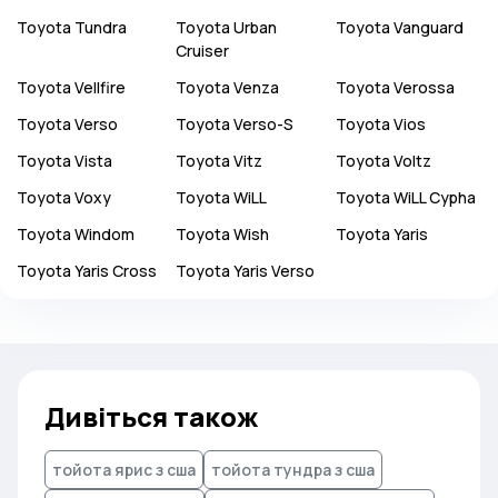
Toyota
Tundra
Toyota
Urban
Toyota
Vanguard
Cruiser
Toyota
Vellfire
Toyota
Venza
Toyota
Verossa
Toyota
Verso
Toyota
Verso-S
Toyota
Vios
Toyota
Vista
Toyota
Vitz
Toyota
Voltz
Toyota
Voxy
Toyota
WiLL
Toyota
WiLL Cypha
Toyota
Windom
Toyota
Wish
Toyota
Yaris
Toyota
Yaris Cross
Toyota
Yaris Verso
Дивіться також
тойота ярис з сша
тойота тундра з сша