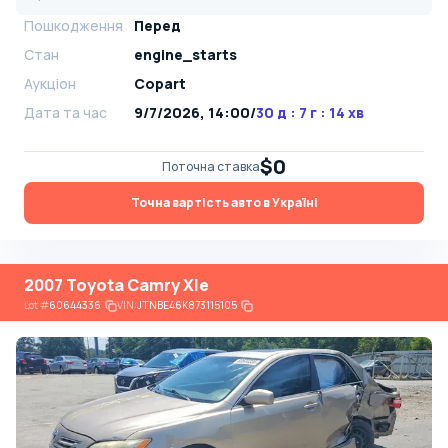
Пошкодження
Перед
Стан
engine_starts
Аукціон
Copart
Дата та час
9/7/2026, 14:00
/
30 д : 7 г : 14 хв
$0
Поточна ставка
Точна вартість авто в Україні
2007 Toyota Camry Xle
Lot
#
60644336
VIN:
JTNBE46K873115105