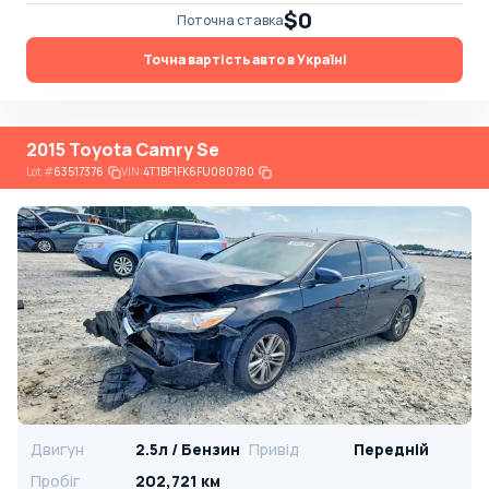
$0
Поточна ставка
Точна вартість авто в Україні
2015 Toyota Camry Se
Lot
#
63517376
VIN:
4T1BF1FK6FU080780
Двигун
2.5л / Бензин
Привід
Передній
Пробіг
202,721 км