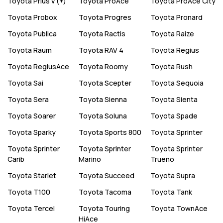
Toyota
Prius v (+)
Toyota
ProAce
Toyota
ProAce City
Toyota
Probox
Toyota
Progres
Toyota
Pronard
Toyota
Publica
Toyota
Ractis
Toyota
Raize
Toyota
Raum
Toyota
RAV 4
Toyota
Regius
Toyota
RegiusAce
Toyota
Roomy
Toyota
Rush
Toyota
Sai
Toyota
Scepter
Toyota
Sequoia
Toyota
Sera
Toyota
Sienna
Toyota
Sienta
Toyota
Soarer
Toyota
Soluna
Toyota
Spade
Toyota
Sparky
Toyota
Sports 800
Toyota
Sprinter
Toyota
Sprinter
Toyota
Sprinter
Toyota
Sprinter
Carib
Marino
Trueno
Toyota
Starlet
Toyota
Succeed
Toyota
Supra
Toyota
T100
Toyota
Tacoma
Toyota
Tank
Toyota
Tercel
Toyota
Touring
Toyota
TownAce
HiAce