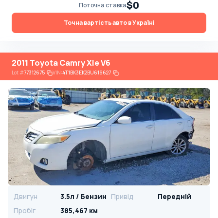
$0
Поточна ставка
Точна вартість авто в Україні
2011 Toyota Camry Xle V6
Lot
#
77312675
VIN:
4T1BK3EK2BU616627
Двигун
3.5л / Бензин
Привід
Передній
Пробіг
385,467 км