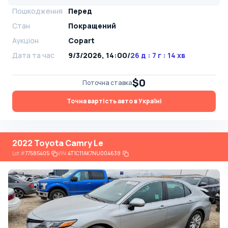
Пошкодження
Перед
Стан
Покращений
Аукціон
Copart
Дата та час
9/3/2026, 14:00
/
26 д : 7 г : 14 хв
$0
Поточна ставка
Точна вартість авто в Україні
2022 Toyota Camry Le
Lot
#
77585405
VIN:
4T1C11AK7NU004638