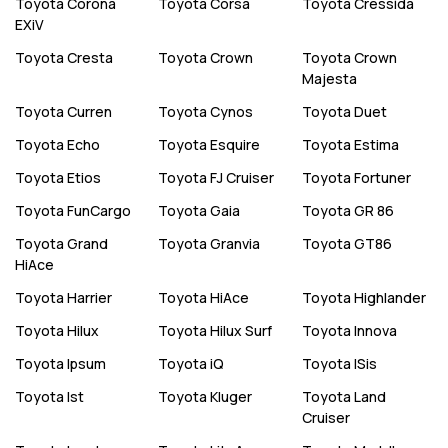
Toyota
Corona
Toyota
Corsa
Toyota
Cressida
EXiV
Toyota
Cresta
Toyota
Crown
Toyota
Crown
Majesta
Toyota
Curren
Toyota
Cynos
Toyota
Duet
Toyota
Echo
Toyota
Esquire
Toyota
Estima
Toyota
Etios
Toyota
FJ Cruiser
Toyota
Fortuner
Toyota
FunCargo
Toyota
Gaia
Toyota
GR 86
Toyota
Grand
Toyota
Granvia
Toyota
GT86
HiAce
Toyota
Harrier
Toyota
HiAce
Toyota
Highlander
Toyota
Hilux
Toyota
Hilux Surf
Toyota
Innova
Toyota
Ipsum
Toyota
iQ
Toyota
ISis
Toyota
Ist
Toyota
Kluger
Toyota
Land
Cruiser