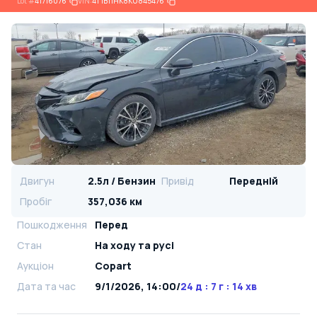
Lot
#
41716076
VIN:
4T1B11HK8KU845476
Двигун
2.5л / Бензин
Привід
Передній
Пробіг
357,036 км
Пошкодження
Перед
Стан
На ​​ходу та русі
Аукціон
Copart
Дата та час
9/1/2026, 14:00
/
24 д : 7 г : 14 хв