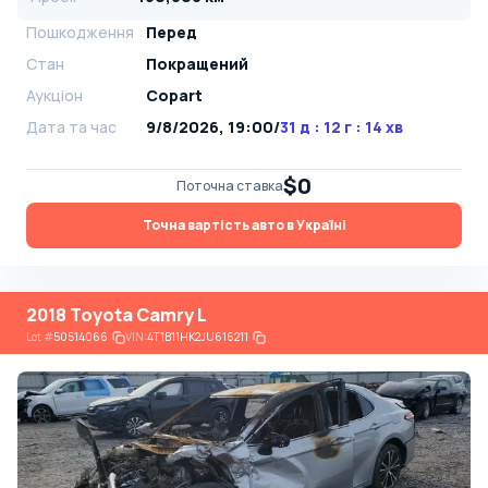
Пошкодження
Перед
Стан
Покращений
Аукціон
Copart
Дата та час
9/8/2026, 19:00
/
31 д : 12 г : 14 хв
$0
Поточна ставка
Точна вартість авто в Україні
2018 Toyota Camry L
Lot
#
50514066
VIN:
4T1B11HK2JU616211