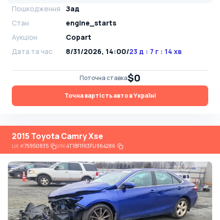
Пошкодження
Зад
Стан
engine_starts
Аукціон
Copart
Дата та час
8/31/2026, 14:00
/
23 д : 7 г : 14 хв
$0
Поточна ставка
Точна вартість авто в Україні
2015 Toyota Camry Xse
Lot
#
75950835
VIN:
4T1BF1FK3FU964286