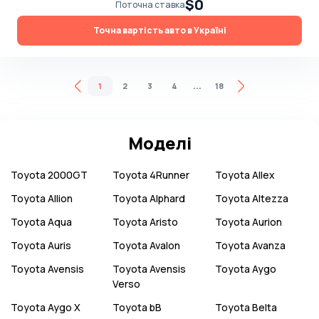
$0
Поточна ставка
Точна вартість авто в Україні
...
1
2
3
4
18
Моделі
Toyota
2000GT
Toyota
4Runner
Toyota
Allex
Toyota
Allion
Toyota
Alphard
Toyota
Altezza
Toyota
Aqua
Toyota
Aristo
Toyota
Aurion
Toyota
Auris
Toyota
Avalon
Toyota
Avanza
Toyota
Avensis
Toyota
Avensis
Toyota
Aygo
Verso
Toyota
Aygo X
Toyota
bB
Toyota
Belta