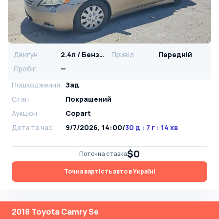
Двигун
2.4л / Бензин
Привід
Передній
Пробіг
—
Пошкодження
Зад
Стан
Покращений
Аукціон
Copart
Дата та час
9/7/2026, 14:00
/
30 д : 7 г : 14 хв
$0
Поточна ставка
Точна вартість авто в Україні
2018 Toyota Camry Se