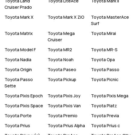
Toyota
Land
Toyota
LiteAce
Toyota
Mark II
Cruiser Prado
Toyota
Mark X
Toyota
Mark X ZiO
Toyota
MasterAce
Surf
Toyota
Matrix
Toyota
Mega
Toyota
Mirai
Cruiser
Toyota
Model F
Toyota
MR2
Toyota
MR-S
Toyota
Nadia
Toyota
Noah
Toyota
Opa
Toyota
Origin
Toyota
Paseo
Toyota
Passo
Toyota
Passo
Toyota
Pickup
Toyota
Picnic
Sette
Toyota
Pixis Epoch
Toyota
Pixis Joy
Toyota
Pixis Mega
Toyota
Pixis Space
Toyota
Pixis Van
Toyota
Platz
Toyota
Porte
Toyota
Premio
Toyota
Previa
Toyota
Prius
Toyota
Prius Alpha
Toyota
Prius c