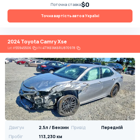
$0
Поточна ставка
Точна вартість авто в Україні
2024 Toyota Camry Xse
Lot
#
55945506
VIN:
4T1K61AK6RU870978
Двигун
2.5л / Бензин
Привід
Передній
Пробіг
113,230 км