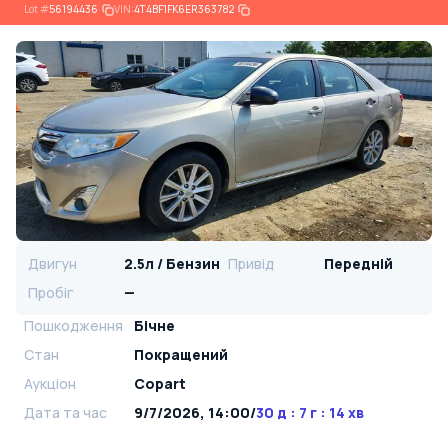
Lot
#
56194436
VIN:
4T4BF1FK6ER363782
Двигун
2.5л / Бензин
Привід
Передній
Пробіг
—
Пошкодження
Бічне
Стан
Покращений
Аукціон
Copart
Дата та час
9/7/2026, 14:00
/
30 д : 7 г : 14 хв