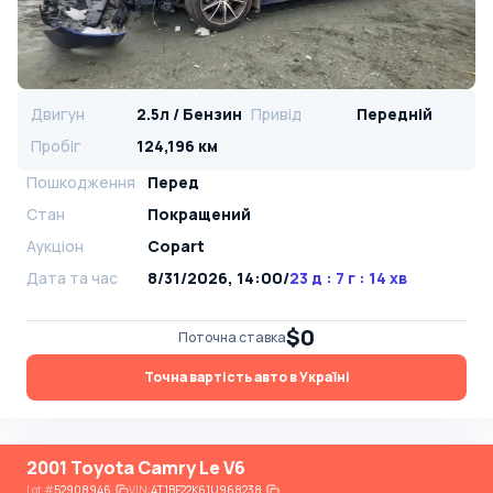
Двигун
2.5л / Бензин
Привід
Передній
Пробіг
124,196 км
Пошкодження
Перед
Стан
Покращений
Аукціон
Copart
Дата та час
8/31/2026, 14:00
/
23 д : 7 г : 14 хв
$0
Поточна ставка
Точна вартість авто в Україні
2001 Toyota Camry Le V6
Lot
#
52908946
VIN:
4T1BF22K61U968238