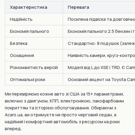
Характеристика
Перевага
Надійність
Посилена підвіска та довговічн
Економія пального
Економія пального 2.5 бензин і 
Безпека
Стандартно: 8 подушок (залежно
Оснащення
Наявність камери, круїз-контр
Різноманітність версій
Моделі від L до XSE і TRD. Є Ca
Оптимальні роки
Основний акцент на Toyota Camr
Ми перевіряємо кожне авто зі США за 15+ параметрами,
включно з двигуном, КПП, електронікою, лакофарбовим
покриттям та історією обслуговування. Обираючи з
Acars.ua, ви отримуєте не просто черговий седан, а
надійний і комфортний автомобіль з ресурсом на роки
вперед.