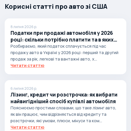
Корисні статті про авто зі США
8 липня 2026 р.
Податки при продажі автомобіля у 2026
році: скільки потрібно платити та в яких
випадках
Розбираємо, який податок сплачується під час
продажу авто в Україні у 2026 році: перший та другий
продаж за рік, легкові та вантажні авто, х...
Читати статтю
6 липня 2026 р.
Лізинг, кредит чи розстрочка: як вибрати
найвигідніший спосіб купівлі автомобіля
Пояснюємо простими словами, що таке лізинг авто,
як він працює, чим відрізняється від кредиту та
розстрочки, які умови, плюси, мінуси та ком...
Читати статтю