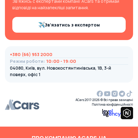
Зв’яжись с експертами компанії ACars та отримай
відповіді на найзапекліші запитання.
Зв’язатись з експертом
+380 (66) 953 2000
Режим роботи
:
10:00 - 19:00
04080, Київ, вул. Новокостянтинівська, 1В, 3-й
поверх, офіс 1
ACars 2017-2026 © Всі права захищені
Політика конфіденційності