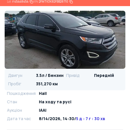
Lot
#
45448454
VIN:
2FMTK3K82FBB28710
Двигун
3.5л / Бензин
Привід
Передній
Пробіг
351,270 км
Пошкодження
Hail
Стан
На ​​ходу та русі
Аукціон
IAAI
Дата та час
8/14/2026, 14:30
/
5 д : 7 г : 30 хв