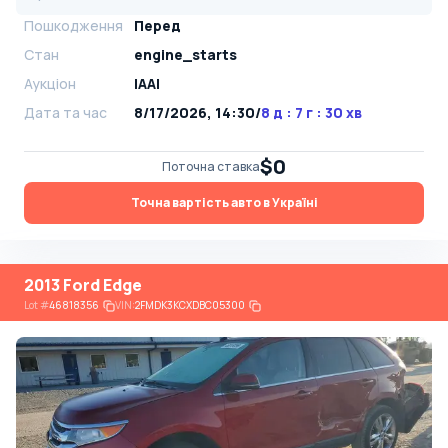
Пошкодження
Перед
Стан
engine_starts
Аукціон
IAAI
Дата та час
8/17/2026, 14:30
/
8 д : 7 г : 30 хв
$0
Поточна ставка
Точна вартість авто в Україні
2013 Ford Edge
Lot
#
46818356
VIN:
2FMDK3KCXDBC05300