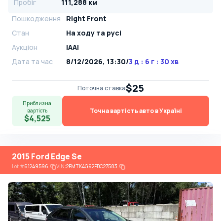
Пробіг
111,288 км
Пошкодження
Right Front
Стан
На ​​ходу та русі
Аукціон
IAAI
Дата та час
8/12/2026, 13:30
/
3 д : 6 г : 30 хв
$25
Поточна ставка
Приблизна
Точна вартість авто в Україні
вартість
$4,525
2015 Ford Edge Se
Lot
#
61249596
VIN:
2FMTK4G92FBC27583