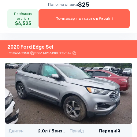
$25
Поточна ставка
Приблизна
Точна вартість авто в Україні
вартість
$4,525
2020 Ford Edge Sel
Lot
#
45452158
VIN:
2FMPK3J98LBB22644
Двигун
2.0л / Бензин
Привід
Передній