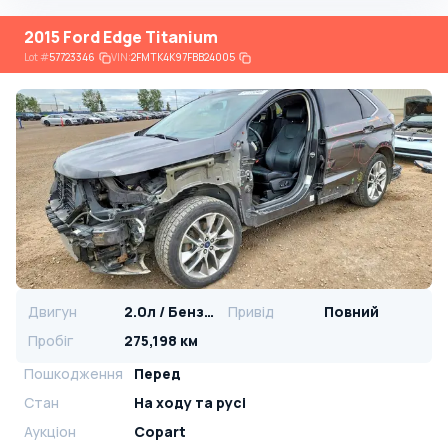
2015 Ford Edge Titanium
Lot
#
57723346
VIN:
2FMTK4K97FBB24005
Двигун
2.0л / Бензин
Привід
Повний
Пробіг
275,198 км
Пошкодження
Перед
Стан
На ​​ходу та русі
Аукціон
Copart