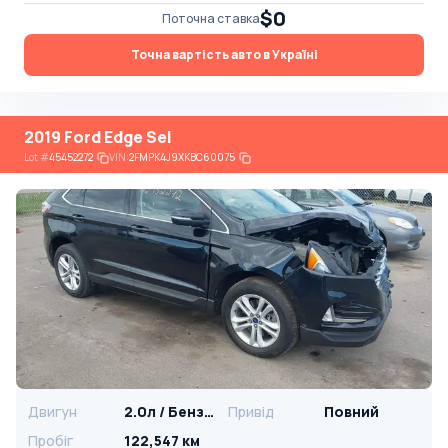
$0
Поточна ставка
Точна вартість авто в Україні
2019 Ford Edge Sel
Lot
#
45452272
VIN:
2FMPK4J9XKBC60075
Двигун
2.0л / Бензин
Привід
Повний
Пробіг
122,547 км