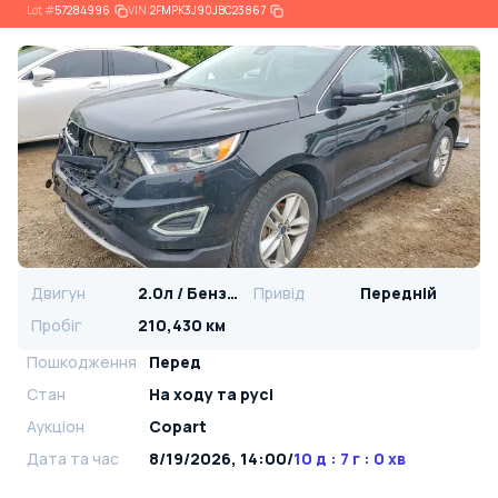
Lot
#
57284996
VIN:
2FMPK3J90JBC23867
Двигун
2.0л / Бензин
Привід
Передній
Пробіг
210,430 км
Пошкодження
Перед
Стан
На ​​ходу та русі
Аукціон
Copart
Дата та час
8/19/2026, 14:00
/
10 д : 7 г : 0 хв