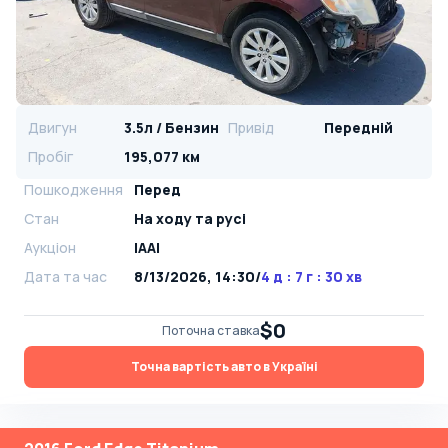
Двигун
3.5л / Бензин
Привід
Передній
Пробіг
195,077 км
Пошкодження
Перед
Стан
На ​​ходу та русі
Аукціон
IAAI
Дата та час
8/13/2026, 14:30
/
4 д : 7 г : 30 хв
$0
Поточна ставка
Точна вартість авто в Україні