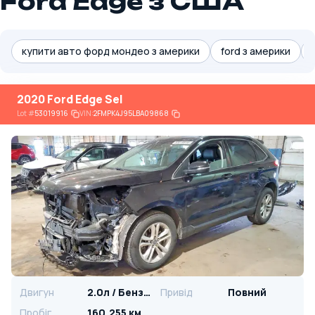
Ford Edge з США
купити авто форд мондео з америки
ford з америки
2020 Ford Edge Sel
Lot
#
53019916
VIN:
2FMPK4J95LBA09868
Двигун
2.0л / Бензин
Привід
Повний
Пробіг
160,255 км