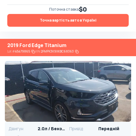
$0
Поточна ставка
Точна вартість авто в Україні
2019 Ford Edge Titanium
Lot
#
45479865
VIN:
2FMPK3K9XKBC68363
Двигун
2.0л / Бензин
Привід
Передній