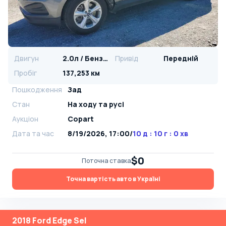
Двигун
2.0л / Бензин
Привід
Передній
Пробіг
137,253 км
Пошкодження
Зад
Стан
На ​​ходу та русі
Аукціон
Copart
Дата та час
8/19/2026, 17:00
/
10 д : 10 г : 0 хв
$0
Поточна ставка
Точна вартість авто в Україні
2018 Ford Edge Sel