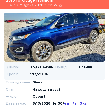
2016 Ford Edge Titanium
Lot
#
50371626
VIN:
2FMPK4K8XGBC47534
Двигун
3.5л / Бензин
Привід
Повний
Пробіг
197,594 км
Пошкодження
Бічне
Стан
На ​​ходу та русі
Аукціон
Copart
Дата та час
8/13/2026, 14:00
/
4 д : 7 г : 0 хв