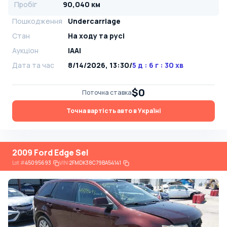
Пробіг
90,040 км
Пошкодження
Undercarriage
Стан
На ​​ходу та русі
Аукціон
IAAI
Дата та час
8/14/2026, 13:30
/
5 д : 6 г : 30 хв
$0
Поточна ставка
Точна вартість авто в Україні
2009 Ford Edge Sel
Lot
#
45095693
VIN:
2FMDK38C79BA54141