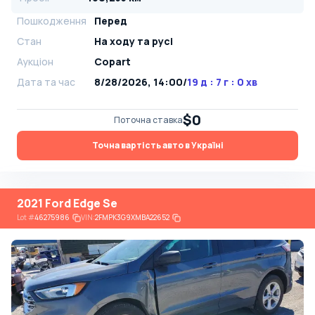
Пошкодження
Перед
Стан
На ​​ходу та русі
Аукціон
Copart
Дата та час
8/28/2026, 14:00
/
19 д : 7 г : 0 хв
$0
Поточна ставка
Точна вартість авто в Україні
2021 Ford Edge Se
Lot
#
46275986
VIN:
2FMPK3G9XMBA22652