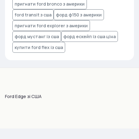
пригнати ford bronco з америки
ford transit з сша
форд ф150 з америки
пригнати ford explorer з америки
форд мустанг із сша
форд ескейп із сша ціна
купити ford flex із сша
Ford Edge зі США