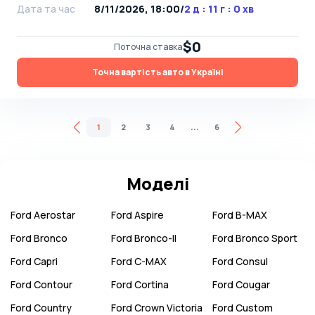
Дата та час
8/11/2026, 18:00
/
2 д : 11 г : 0 хв
$0
Поточна ставка
Точна вартість авто в Україні
...
1
2
3
4
6
Моделі
Ford
Aerostar
Ford
Aspire
Ford
B-MAX
Ford
Bronco
Ford
Bronco-II
Ford
Bronco Sport
Ford
Capri
Ford
C-MAX
Ford
Consul
Ford
Contour
Ford
Cortina
Ford
Cougar
Ford
Country
Ford
Crown Victoria
Ford
Custom