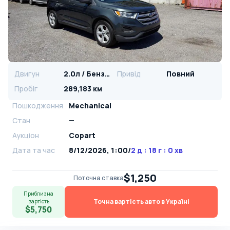
Двигун
2.0л / Бензин
Привід
Повний
Пробіг
289,183 км
Пошкодження
Mechanical
Стан
—
Аукціон
Copart
Дата та час
8/12/2026, 1:00
/
2 д : 18 г : 0 хв
$1,250
Поточна ставка
Приблизна
Точна вартість авто в Україні
вартість
$5,750