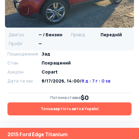
Двигун
— / Бензин
Привід
Передній
Пробіг
—
Пошкодження
Зад
Стан
Покращений
Аукціон
Copart
Дата та час
8/17/2026, 14:00
/
8 д : 7 г : 0 хв
$0
Поточна ставка
Точна вартість авто в Україні
2015 Ford Edge Titanium