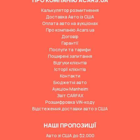
ПРО КОМПАНІЮ ACARS.UA
Калькулятор розмитнення
Доставка Авто із США
Оплата авто на аукціонах
Про компанію Acars.ua
Договір
Гарантії
Послуги та тарифи
Поширені запитання
Відгуки клієнтів
Історії клієнтів
Контакти
Бюджетні авто
Аукціон Manheim
Звіт CARFAX
Розшифровка VIN-коду
Відстеження доставки авто з США
НАШІ ПРОПОЗИЦІЇ
Авто зі США до $2,000