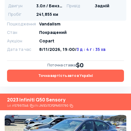
Двигун
3.0л / Бензин
Привід
Задній
Пробіг
241,855 км
Пошкодження
Vandalism
Стан
Покращений
Аукціон
Copart
Дата та час
8/11/2026, 19:00
/
3 д : 4 г : 35 хв
$0
Поточна ставка
Точна вартість авто в Україні
2023 Infiniti Q50 Sensory
Lot
#
57997346
VIN:
JN1EV7CP2PM511790