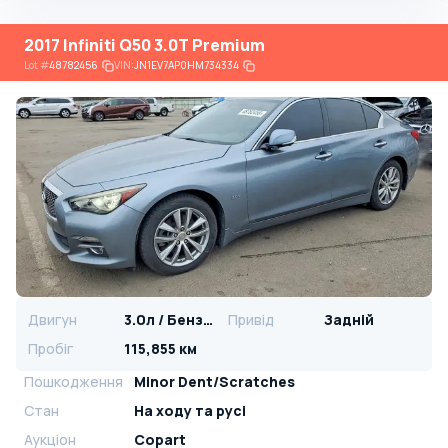
2017 Infiniti Q50 3.0T Premium
Lot
#
48782456
VIN:
JN1EV7AP0HM734334
Двигун
3.0л / Бензин
Привід
Задній
Пробіг
115,855 км
Пошкодження
Minor Dent/Scratches
Стан
На ​​ходу та русі
Аукціон
Copart