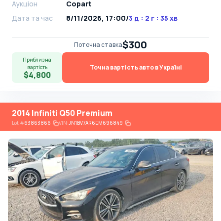
Аукціон
Copart
Дата та час
8/11/2026, 17:00
/
3 д : 2 г : 35 хв
$300
Поточна ставка
Приблизна
Точна вартість авто в Україні
вартість
$4,800
2014 Infiniti Q50 Premium
Lot
#
63863866
VIN:
JN1BV7AR6EM696849