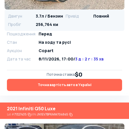
Двигун
3.7л / Бензин
Привід
Повний
Пробіг
256,764 км
Пошкодження
Перед
Стан
На ​​ходу та русі
Аукціон
Copart
Дата та час
8/11/2026, 17:00
/
3 д : 2 г : 35 хв
$0
Поточна ставка
Точна вартість авто в Україні
2021 Infiniti Q50 Luxe
Lot
#
71327435
VIN:
JN1EV7BP6MM704845