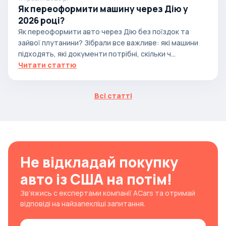
Як переоформити машину через Дію у
2026 році?
Як переоформити авто через Дію без поїздок та
зайвої плутанини? Зібрали все важливе: які машини
підходять, які документи потрібні, скільки ч...
Читати статтю
Всі статті
Не відкладай покупку
авто із США на потім!
Зв’яжись с експертами компанії ACars та отримай
відповіді на найзапекліші запитання.