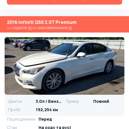
2016 Infiniti Q50 3.0T Premium
Lot
#
62243716
VIN:
JN1EV7AR8GM345912
Двигун
3.0л / Бензин
Привід
Повний
Пробіг
192,254 км
Пошкодження
Перед
Стан
На ​​ходу та русі