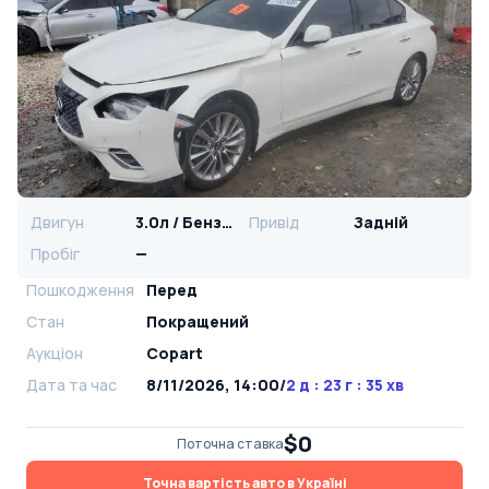
Двигун
3.0л / Бензин
Привід
Задній
Пробіг
—
Пошкодження
Перед
Стан
Покращений
Аукціон
Copart
Дата та час
8/11/2026, 14:00
/
2 д : 23 г : 35 хв
$0
Поточна ставка
Точна вартість авто в Україні