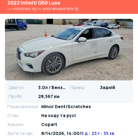
2022 Infiniti Q50 Luxe
Lot
#
57603966
VIN:
JN1EV7BP4NM311878
Двигун
3.0л / Бензин
Привід
Задній
Пробіг
28,567 км
Пошкодження
Minor Dent/Scratches
Стан
На ​​ходу та русі
Аукціон
Copart
Дата та час
8/14/2026, 14:00
/
5 д : 23 г : 35 хв