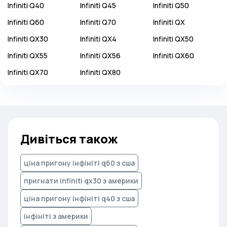
Infiniti
Q40
Infiniti
Q45
Infiniti
Q50
Infiniti
Q60
Infiniti
Q70
Infiniti
QX
Infiniti
QX30
Infiniti
QX4
Infiniti
QX50
Infiniti
QX55
Infiniti
QX56
Infiniti
QX60
Infiniti
QX70
Infiniti
QX80
Дивіться також
ціна пригону інфініті q60 з сша
пригнати infiniti qx30 з америки
ціна пригону інфініті q40 з сша
інфініті з америки