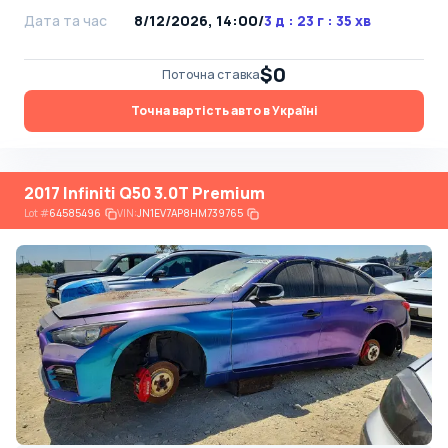
Дата та час
8/12/2026, 14:00
/
3 д : 23 г : 35 хв
$0
Поточна ставка
Точна вартість авто в Україні
2017 Infiniti Q50 3.0T Premium
Lot
#
64585496
VIN:
JN1EV7AP8HM739765