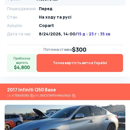
Пошкодження
Перед
Стан
На ​​ходу та русі
Аукціон
Copart
Дата та час
8/24/2026, 14:00
/
15 д : 23 г : 35 хв
$300
Поточна ставка
Приблизна
Точна вартість авто в Україні
вартість
$4,800
2017 Infiniti Q50 Base
Lot
#
73849085
VIN:
JN1CV7AP0HM641840