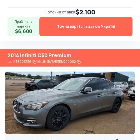
$2,100
Поточна ставка
Приблизна
Точна вартість авто в Україні
вартість
$6,600
2014 Infiniti Q50 Premium
Lot
#
63005736
VIN:
JN1BV7AR3EM700002