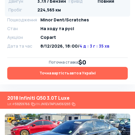
Двигун
3.7л / Бензин
Привід
Повний
Пробіг
224,565 км
Пошкодження
Minor Dent/Scratches
Стан
На ​​ходу та русі
Аукціон
Copart
Дата та час
8/12/2026, 18:00
/
4 д : 3 г : 35 хв
$0
Поточна ставка
Точна вартість авто в Україні
2018 Infiniti Q50 3.0T Luxe
Lot
#
59259766
VIN:
JN1EV7AP1JM361293