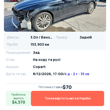
Двигун
3.0л / Бензин
Привід
Задній
Пробіг
153,903 км
Пошкодження
Зад
Стан
На ​​ходу та русі
Аукціон
Copart
Дата та час
8/12/2026, 17:00
/
4 д : 2 г : 35 хв
$70
Поточна ставка
Приблизна
Точна вартість авто в Україні
вартість
$4,570