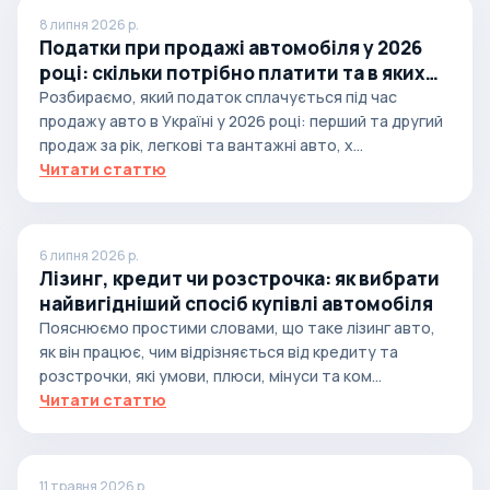
8 липня 2026 р.
Податки при продажі автомобіля у 2026
році: скільки потрібно платити та в яких
випадках
Розбираємо, який податок сплачується під час
продажу авто в Україні у 2026 році: перший та другий
продаж за рік, легкові та вантажні авто, х...
Читати статтю
6 липня 2026 р.
Лізинг, кредит чи розстрочка: як вибрати
найвигідніший спосіб купівлі автомобіля
Пояснюємо простими словами, що таке лізинг авто,
як він працює, чим відрізняється від кредиту та
розстрочки, які умови, плюси, мінуси та ком...
Читати статтю
11 травня 2026 р.