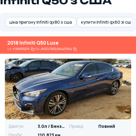
Infiniti Q50 з США
ціна пригону infiniti qx80 з сша
купити infiniti qx60 зі сш
2018 Infiniti Q50 Luxe
Lot
#
98855215
VIN:
JN1EV7AR2JM445964
Двигун
3.0л / Бензин
Привід
Повний
Пробіг
110,873 км