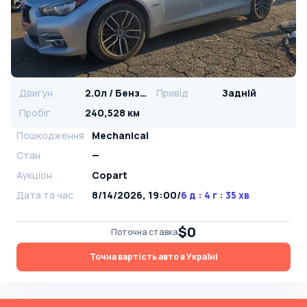
Двигун
2.0л / Бензин
Привід
Задній
Пробіг
240,528 км
Пошкодження
Mechanical
Стан
—
Аукціон
Copart
Дата та час
8/14/2026, 19:00
/
6 д : 4 г : 35 хв
$0
Поточна ставка
Точна вартість авто в Україні