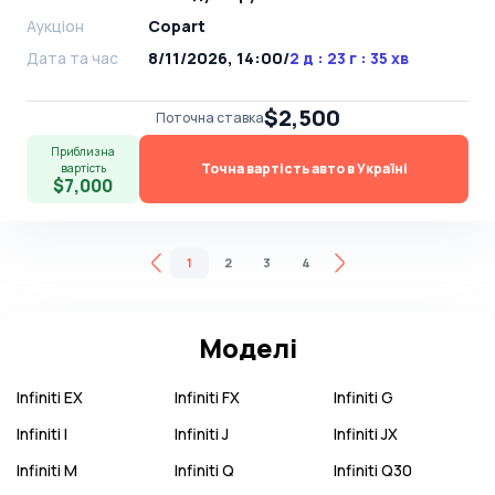
Аукціон
Copart
Дата та час
8/11/2026, 14:00
/
2 д : 23 г : 35 хв
$2,500
Поточна ставка
Приблизна
Точна вартість авто в Україні
вартість
$7,000
1
2
3
4
Моделі
Infiniti
EX
Infiniti
FX
Infiniti
G
Infiniti
I
Infiniti
J
Infiniti
JX
Infiniti
M
Infiniti
Q
Infiniti
Q30