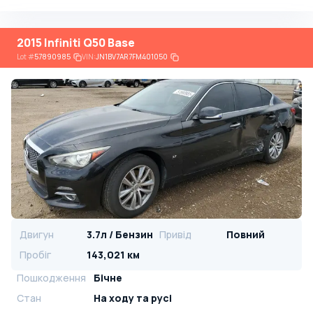
2015 Infiniti Q50 Base
Lot
#
57890985
VIN:
JN1BV7AR7FM401050
Двигун
3.7л / Бензин
Привід
Повний
Пробіг
143,021 км
Пошкодження
Бічне
Стан
На ​​ходу та русі