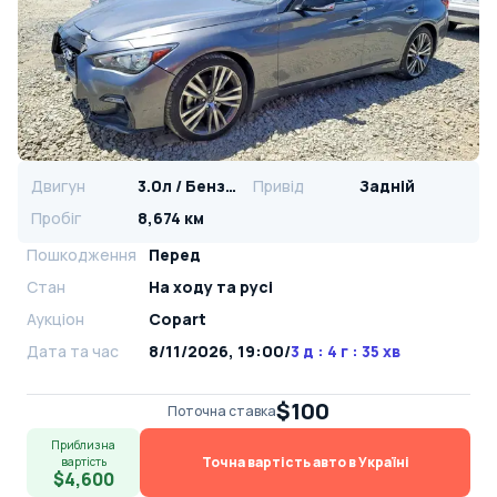
Двигун
3.0л / Бензин
Привід
Задній
Пробіг
8,674 км
Пошкодження
Перед
Стан
На ​​ходу та русі
Аукціон
Copart
Дата та час
8/11/2026, 19:00
/
3 д : 4 г : 35 хв
$100
Поточна ставка
Приблизна
Точна вартість авто в Україні
вартість
$4,600