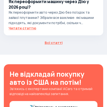
Як переоформити машину через Дію у
2026 році?
Як переоформити авто через Дію без поїздок та
зайвої плутанини? Зібрали все важливе: які машини
підходять, які документи потрібні, скільки ч...
Читати статтю
Всі статті
Не відкладай покупку
авто із США на потім!
Зв’яжись с експертами компанії ACars та отримай
відповіді на найзапекліші запитання.