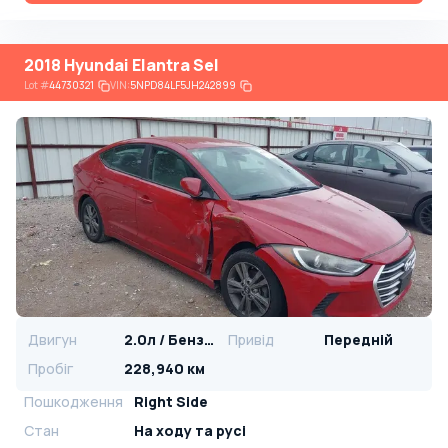
2018 Hyundai Elantra Sel
Lot
#
44730321
VIN:
5NPD84LF5JH242899
Двигун
2.0л / Бензин
Привід
Передній
Пробіг
228,940 км
Пошкодження
Right Side
Стан
На ​​ходу та русі