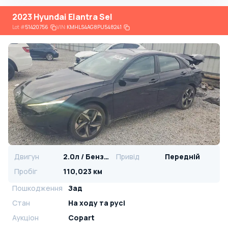
2023 Hyundai Elantra Sel
Lot
#
51420756
VIN:
KMHLS4AG8PU548241
Двигун
2.0л / Бензин
Привід
Передній
Пробіг
110,023 км
Пошкодження
Зад
Стан
На ​​ходу та русі
Аукціон
Copart