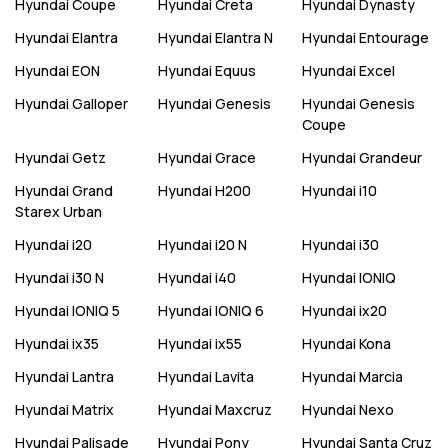
Hyundai
Coupe
Hyundai
Creta
Hyundai
Dynasty
Hyundai
Elantra
Hyundai
Elantra N
Hyundai
Entourage
Hyundai
EON
Hyundai
Equus
Hyundai
Excel
Hyundai
Galloper
Hyundai
Genesis
Hyundai
Genesis
Coupe
Hyundai
Getz
Hyundai
Grace
Hyundai
Grandeur
Hyundai
Grand
Hyundai
H200
Hyundai
i10
Starex Urban
Hyundai
i20
Hyundai
i20 N
Hyundai
i30
Hyundai
i30 N
Hyundai
i40
Hyundai
IONIQ
Hyundai
IONIQ 5
Hyundai
IONIQ 6
Hyundai
ix20
Hyundai
ix35
Hyundai
ix55
Hyundai
Kona
Hyundai
Lantra
Hyundai
Lavita
Hyundai
Marcia
Hyundai
Matrix
Hyundai
Maxcruz
Hyundai
Nexo
Hyundai
Palisade
Hyundai
Pony
Hyundai
Santa Cruz