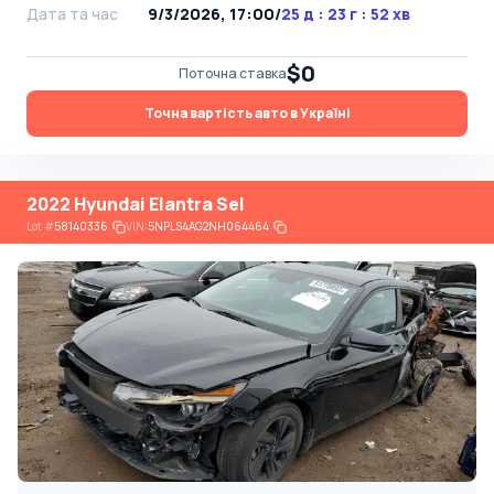
Дата та час
9/3/2026, 17:00
/
25 д : 23 г : 52 хв
$0
Поточна ставка
Точна вартість авто в Україні
2022 Hyundai Elantra Sel
Lot
#
58140336
VIN:
5NPLS4AG2NH064464