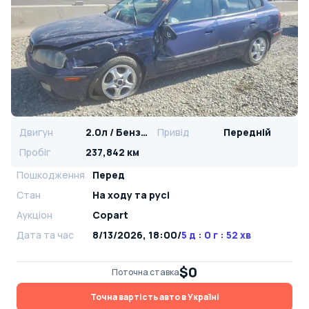
Двигун
2.0л / Бензин
Привід
Передній
Пробіг
237,842 км
Пошкодження
Перед
Стан
На ​​ходу та русі
Аукціон
Copart
Дата та час
8/13/2026, 18:00
/
5 д : 0 г : 52 хв
$0
Поточна ставка
Точна вартість авто в Україні