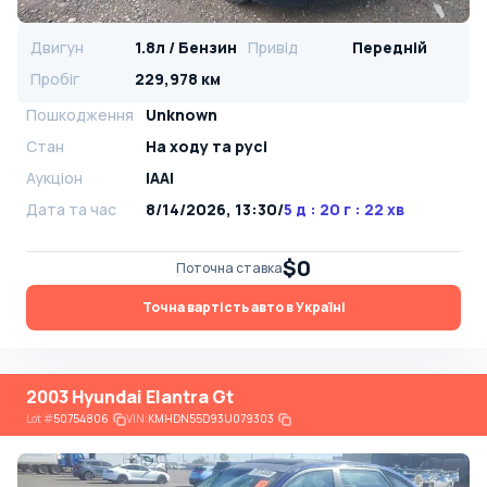
Двигун
1.8л / Бензин
Привід
Передній
Пробіг
229,978 км
Пошкодження
Unknown
Стан
На ​​ходу та русі
Аукціон
IAAI
Дата та час
8/14/2026, 13:30
/
5 д : 20 г : 22 хв
$0
Поточна ставка
Точна вартість авто в Україні
2003 Hyundai Elantra Gt
Lot
#
50754806
VIN:
KMHDN55D93U079303