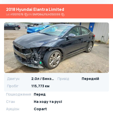
2018 Hyundai Elantra Limited
Lot
#
51011076
VIN:
5NPD84LF9JH350099
Двигун
2.0л / Бензин
Привід
Передній
Пробіг
115,773 км
Пошкодження
Перед
Стан
На ​​ходу та русі
Аукціон
Copart