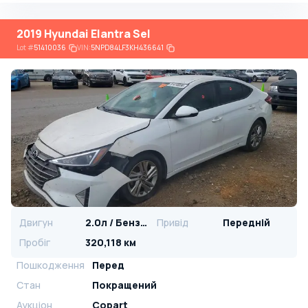
2019 Hyundai Elantra Sel
Lot
#
51410036
VIN:
5NPD84LF3KH436641
Двигун
2.0л / Бензин
Привід
Передній
Пробіг
320,118 км
Пошкодження
Перед
Стан
Покращений
Аукціон
Copart