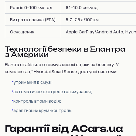
Розгін 0–100 км/год
8.1–10.0 секунд
Витрата палива (EPA)
5.7–7.5 л/100 км
Оснащення
Apple CarPlay/Android Auto, Hyu
Технології безпеки в Елантра
з Америки
Elantra стабільно отримує високі оцінки за безпеку. У
комплектації Hyundai SmartSense доступні системи:
утримання в смузі;
автоматичне екстрене гальмування;
контроль втоми водія;
адаптивний круїз-контроль.
Гарантії від ACars.ua