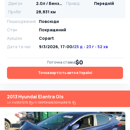
Двигун
2.0л / Бензин
Привід
Передній
Пробіг
28,831 км
Пошкодження
Повсюди
Стан
Покращений
Аукціон
Copart
Дата та час
9/3/2026, 17:00
/
25 д : 23 г : 52 хв
$0
Поточна ставка
Точна вартість авто в Україні
2013 Hyundai Elantra Gls
Lot
#
41807075
VIN:
5NPDH4AE9DH448676