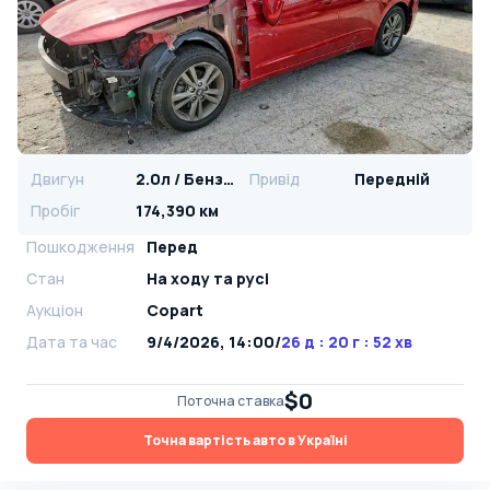
Двигун
2.0л / Бензин
Привід
Передній
Пробіг
174,390 км
Пошкодження
Перед
Стан
На ​​ходу та русі
Аукціон
Copart
Дата та час
9/4/2026, 14:00
/
26 д : 20 г : 52 хв
$0
Поточна ставка
Точна вартість авто в Україні