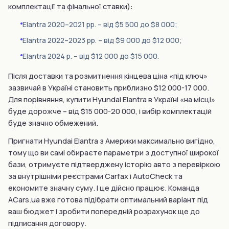
комплектації та фінальної ставки):
Elantra 2020–2021 рр. – від $5 500 до $8 000;
Elantra 2022–2023 рр. – від $9 000 до $12 000;
Elantra 2024 р. – від $12 000 до $15 000.
Після доставки та розмитнення кінцева ціна «під ключ»
зазвичай в Україні становить приблизно $12 000-17 000.
Для порівняння, купити Hyundai Elantra в Україні «на місці»
буде дорожче – від $15 000-20 000, і вибір комплектацій
буде значно обмежений.
Пригнати Hyundai Elantra з Америки максимально вигідно,
тому що ви самі обираєте параметри з доступної широкої
бази, отримуєте підтверджену історію авто з перевіркою
за внутрішніми реєстрами Carfax і AutoCheck та
економите значну суму. І це дійсно працює. Команда
ACars.ua вже готова підібрати оптимальний варіант під
ваш бюджет і зробити попередній розрахунок ще до
підписання договору.