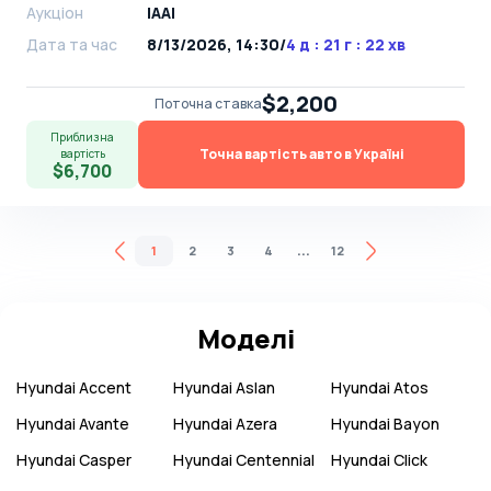
Аукціон
IAAI
Дата та час
8/13/2026, 14:30
/
4 д : 21 г : 22 хв
$2,200
Поточна ставка
Приблизна
Точна вартість авто в Україні
вартість
$6,700
...
1
2
3
4
12
Моделі
Hyundai
Accent
Hyundai
Aslan
Hyundai
Atos
Hyundai
Avante
Hyundai
Azera
Hyundai
Bayon
Hyundai
Casper
Hyundai
Centennial
Hyundai
Click