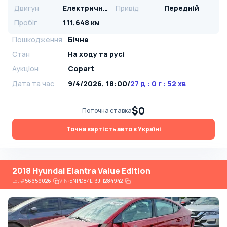
Двигун
Електричний
Привід
Передній
Пробіг
111,648 км
Пошкодження
Бічне
Стан
На ​​ходу та русі
Аукціон
Copart
Дата та час
9/4/2026, 18:00
/
27 д : 0 г : 52 хв
$0
Поточна ставка
Точна вартість авто в Україні
2018 Hyundai Elantra Value Edition
Lot
#
56659026
VIN:
5NPD84LF3JH284942