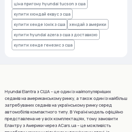
ціна пригону hyundai tucson з сша
купити хюндай еквус з сша
купити хенде іонік з сша
хендай з америки
купити hyundai azera з сша з доставкою
купити хенде генезис з сша
Hyundai Elantra з США – це один із найпопулярніших
седанів на американському ринку, а також один із найбільш
затребуваних седанів на українському ринку серед
автомобілів компактного типу. В Україні модель офіційно
представлена не у всіх комплектаціях, тому замовити
Елантру з Америки через ACars.ua – це можливість