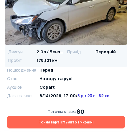
Двигун
2.0л / Бензин
Привід
Передній
Пробіг
178,121 км
Пошкодження
Перед
Стан
На ​​ходу та русі
Аукціон
Copart
Дата та час
8/14/2026, 17:00
/
5 д : 23 г : 52 хв
$0
Поточна ставка
Точна вартість авто в Україні