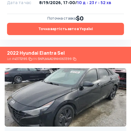
Дата та час
8/19/2026, 17:00
/
10 д : 23 г : 52 хв
$0
Поточна ставка
Точна вартість авто в Україні
2022 Hyundai Elantra Sel
Lot
#
43772195
VIN:
5NPLM4AG9NH063399