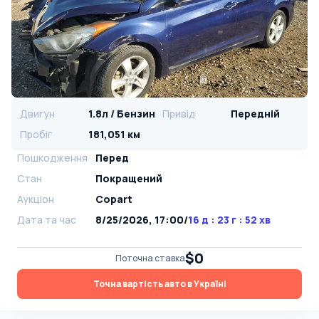
Двигун
1.8л / Бензин
Привід
Передній
Пробіг
181,051 км
Пошкодження
Перед
Стан
Покращений
Аукціон
Copart
Дата та час
8/25/2026, 17:00
/
16 д : 23 г : 52 хв
$0
Поточна ставка
Точна вартість авто в Україні