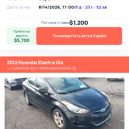
Дата та час
8/14/2026, 17:00
/
5 д : 23 г : 52 хв
$1,200
Поточна ставка
Приблизна
Точна вартість авто в Україні
вартість
$5,700
2012 Hyundai Elantra Gls
Lot
#
45580095
VIN:
5NPDH4AE5CH109556