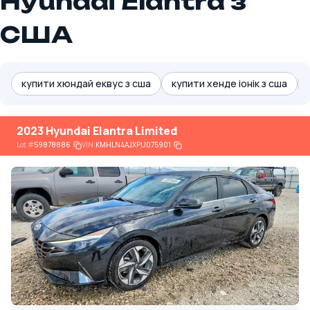
Hyundai Elantra з
США
купити хюндай еквус з сша
купити хенде іонік з сша
2023 Hyundai Elantra Limited
Lot
#
59878886
VIN:
KMHLN4AJXPU075901