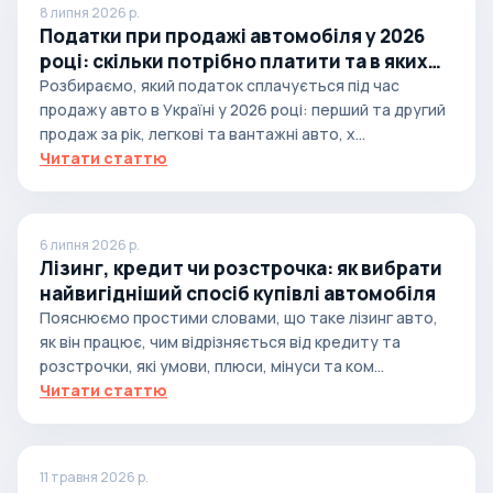
8 липня 2026 р.
Податки при продажі автомобіля у 2026
році: скільки потрібно платити та в яких
випадках
Розбираємо, який податок сплачується під час
продажу авто в Україні у 2026 році: перший та другий
продаж за рік, легкові та вантажні авто, х...
Читати статтю
6 липня 2026 р.
Лізинг, кредит чи розстрочка: як вибрати
найвигідніший спосіб купівлі автомобіля
Пояснюємо простими словами, що таке лізинг авто,
як він працює, чим відрізняється від кредиту та
розстрочки, які умови, плюси, мінуси та ком...
Читати статтю
11 травня 2026 р.