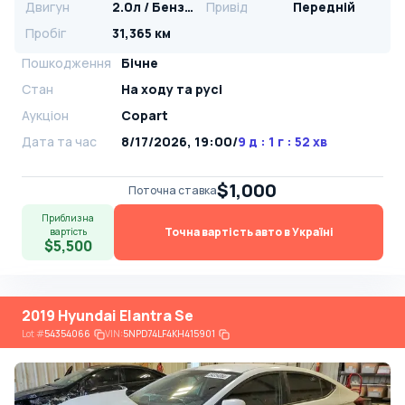
Двигун
2.0л / Бензин
Привід
Передній
Пробіг
31,365 км
Пошкодження
Бічне
Стан
На ​​ходу та русі
Аукціон
Copart
Дата та час
8/17/2026, 19:00
/
9 д : 1 г : 52 хв
$1,000
Поточна ставка
Приблизна
Точна вартість авто в Україні
вартість
$5,500
2019 Hyundai Elantra Se
Lot
#
54354066
VIN:
5NPD74LF4KH415901