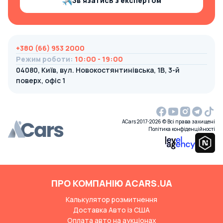
Зв’язатись з експертом
+380 (66) 953 2000
Режим роботи
:
10:00 - 19:00
04080, Київ, вул. Новокостянтинівська, 1В, 3-й
поверх, офіс 1
ACars 2017-2026 © Всі права захищені
Політика конфіденційності
ПРО КОМПАНІЮ ACARS.UA
Калькулятор розмитнення
Доставка Авто із США
Оплата авто на аукціонах