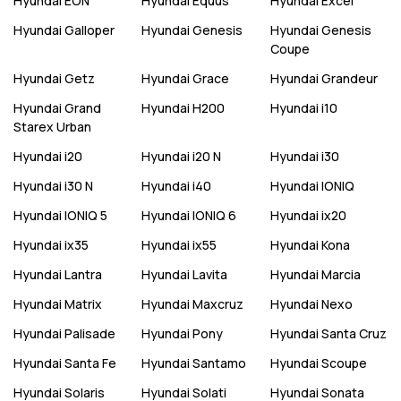
Hyundai
EON
Hyundai
Equus
Hyundai
Excel
Hyundai
Galloper
Hyundai
Genesis
Hyundai
Genesis
Coupe
Hyundai
Getz
Hyundai
Grace
Hyundai
Grandeur
Hyundai
Grand
Hyundai
H200
Hyundai
i10
Starex Urban
Hyundai
i20
Hyundai
i20 N
Hyundai
i30
Hyundai
i30 N
Hyundai
i40
Hyundai
IONIQ
Hyundai
IONIQ 5
Hyundai
IONIQ 6
Hyundai
ix20
Hyundai
ix35
Hyundai
ix55
Hyundai
Kona
Hyundai
Lantra
Hyundai
Lavita
Hyundai
Marcia
Hyundai
Matrix
Hyundai
Maxcruz
Hyundai
Nexo
Hyundai
Palisade
Hyundai
Pony
Hyundai
Santa Cruz
Hyundai
Santa Fe
Hyundai
Santamo
Hyundai
Scoupe
Hyundai
Solaris
Hyundai
Solati
Hyundai
Sonata