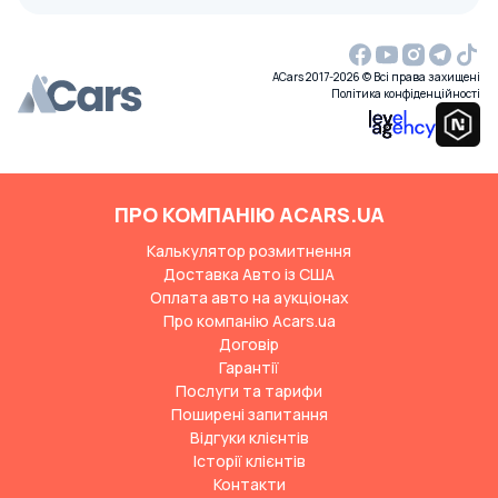
ACars 2017-2026 © Всі права захищені
Політика конфіденційності
ПРО КОМПАНІЮ ACARS.UA
Калькулятор розмитнення
Доставка Авто із США
Оплата авто на аукціонах
Про компанію Acars.ua
Договір
Гарантії
Послуги та тарифи
Поширені запитання
Відгуки клієнтів
Історії клієнтів
Контакти