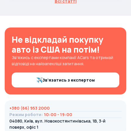
Всі статті
Не відкладай покупку
авто із США на потім!
Зв’яжись с експертами компанії ACars та отримай
відповіді на найзапекліші запитання.
Зв’язатись з експертом
+380 (66) 953 2000
Режим роботи
:
10:00 - 19:00
04080, Київ, вул. Новокостянтинівська, 1В, 3-й
поверх, офіс 1