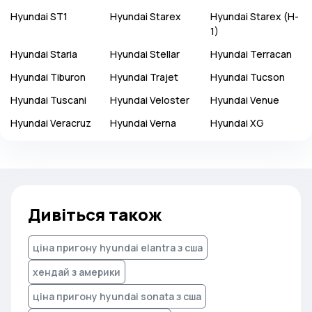
Hyundai
ST1
Hyundai
Starex
Hyundai
Starex (H-
1)
Hyundai
Staria
Hyundai
Stellar
Hyundai
Terracan
Hyundai
Tiburon
Hyundai
Trajet
Hyundai
Tucson
Hyundai
Tuscani
Hyundai
Veloster
Hyundai
Venue
Hyundai
Veracruz
Hyundai
Verna
Hyundai
XG
Дивіться також
ціна пригону hyundai elantra з сша
хендай з америки
ціна пригону hyundai sonata з сша