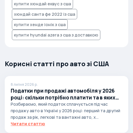
купити хюндай еквус з сша
хюндай санта фе 2022 із сша
купити хенде іонік з сша
купити hyundai azera з сша з доставкою
Корисні статті про авто зі США
8 липня 2026 р.
Податки при продажі автомобіля у 2026
році: скільки потрібно платити та в яких
випадках
Розбираємо, який податок сплачується під час
продажу авто в Україні у 2026 році: перший та другий
продаж за рік, легкові та вантажні авто, х...
Читати статтю