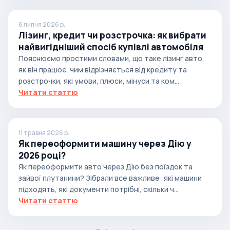
6 липня 2026 р.
Лізинг, кредит чи розстрочка: як вибрати
найвигідніший спосіб купівлі автомобіля
Пояснюємо простими словами, що таке лізинг авто,
як він працює, чим відрізняється від кредиту та
розстрочки, які умови, плюси, мінуси та ком...
Читати статтю
11 травня 2026 р.
Як переоформити машину через Дію у
2026 році?
Як переоформити авто через Дію без поїздок та
зайвої плутанини? Зібрали все важливе: які машини
підходять, які документи потрібні, скільки ч...
Читати статтю