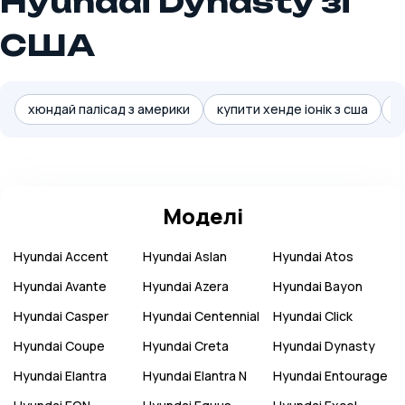
Hyundai Dynasty зі
США
хюндай палісад з америки
купити хенде іонік з сша
к
Моделі
Hyundai
Accent
Hyundai
Aslan
Hyundai
Atos
Hyundai
Avante
Hyundai
Azera
Hyundai
Bayon
Hyundai
Casper
Hyundai
Centennial
Hyundai
Click
Hyundai
Coupe
Hyundai
Creta
Hyundai
Dynasty
Hyundai
Elantra
Hyundai
Elantra N
Hyundai
Entourage