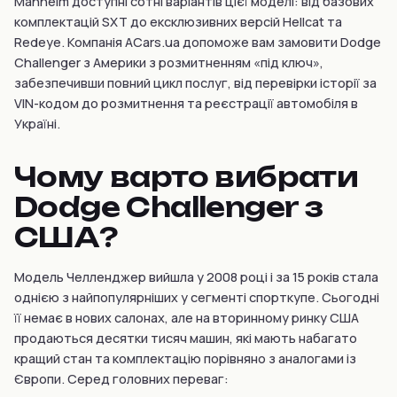
Manheim доступні сотні варіантів цієї моделі: від базових
комплектацій SXT до ексклюзивних версій Hellcat та
Redeye. Компанія ACars.ua допоможе вам замовити Dodge
Challenger з Америки з розмитненням «під ключ»,
забезпечивши повний цикл послуг, від перевірки історії за
VIN-кодом до розмитнення та реєстрації автомобіля в
Україні.
Чому варто вибрати
Dodge Challenger з
США?
Модель Челленджер вийшла у 2008 році і за 15 років стала
однією з найпопулярніших у сегменті спорткупе. Сьогодні
її немає в нових салонах, але на вторинному ринку США
продаються десятки тисяч машин, які мають набагато
кращий стан та комплектацію порівняно з аналогами із
Європи. Серед головних переваг: