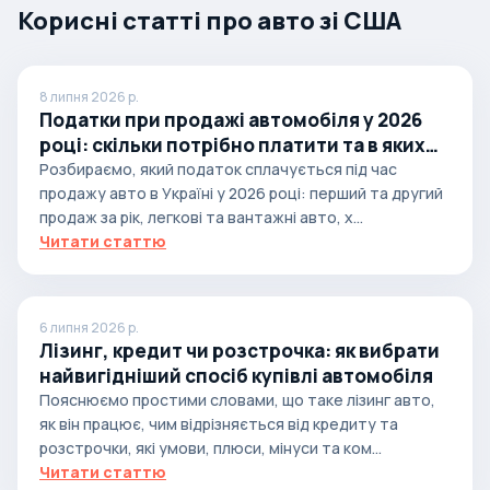
Корисні статті про авто зі США
8 липня 2026 р.
Податки при продажі автомобіля у 2026
році: скільки потрібно платити та в яких
випадках
Розбираємо, який податок сплачується під час
продажу авто в Україні у 2026 році: перший та другий
продаж за рік, легкові та вантажні авто, х...
Читати статтю
6 липня 2026 р.
Лізинг, кредит чи розстрочка: як вибрати
найвигідніший спосіб купівлі автомобіля
Пояснюємо простими словами, що таке лізинг авто,
як він працює, чим відрізняється від кредиту та
розстрочки, які умови, плюси, мінуси та ком...
Читати статтю