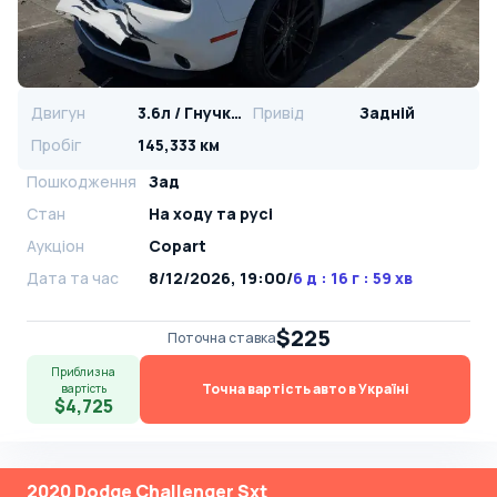
Двигун
3.6л / Гнучке паливо
Привід
Задній
Пробіг
145,333 км
Пошкодження
Зад
Стан
На ​​ходу та русі
Аукціон
Copart
Дата та час
8/12/2026, 19:00
/
6 д : 16 г : 59 хв
$225
Поточна ставка
Приблизна
Точна вартість авто в Україні
вартість
$4,725
2020 Dodge Challenger Sxt