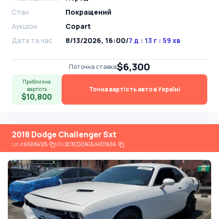
Стан
Покращений
Аукціон
Copart
Дата та час
8/13/2026, 16:00
/
7 д : 13 г : 59 хв
$6,300
Поточна ставка
Приблизна
Точна вартість авто в Україні
вартість
$10,800
2018 Dodge Challenger Sxt
Lot
#
65084125
VIN:
2C3CDZAG5JH311636