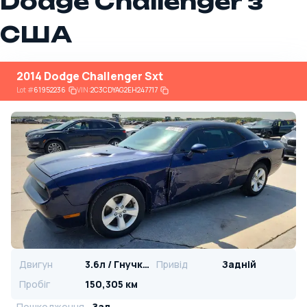
Dodge Challenger з
США
2014 Dodge Challenger Sxt
Lot
#
61952236
VIN:
2C3CDYAG2EH247717
Двигун
3.6л / Гнучке паливо
Привід
Задній
Пробіг
150,305 км
Пошкодження
Зад