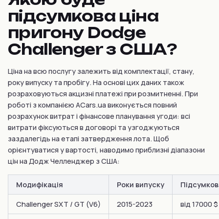
підсумкова ціна
пригону Dodge
Challenger з США?
Ціна на всю послугу залежить від комплектації, стану,
року випуску та пробігу. На основі цих даних також
розраховуються акцизні платежі при розмитненні. При
роботі з компанією ACars.ua виконується повний
розрахунок витрат і фінансове планування угоди: всі
витрати фіксуються в договорі та узгоджуються
заздалегідь на етапі затвердження лота. Щоб
орієнтуватися у вартості, наводимо приблизні діапазони
цін на Додж Челленджер з США:
Модифікація
Роки випуску
Підсумкова
Challenger SXT / GT (V6)
2015-2023
від 17000 $