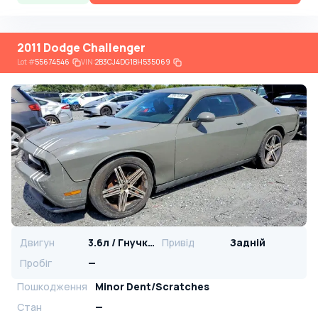
2011 Dodge Challenger
Lot
#
55674546
VIN:
2B3CJ4DG1BH535069
Двигун
3.6л / Гнучке паливо
Привід
Задній
Пробіг
—
Пошкодження
Minor Dent/Scratches
Стан
—