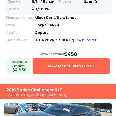
Двигун
5.7л / Бензин
Привід
Задній
Пробіг
48,911 км
Пошкодження
Minor Dent/Scratches
Стан
Покращений
Аукціон
Copart
Дата та час
8/10/2026, 17:00
/
4 д : 14 г : 59 хв
$450
Поточна ставка
Приблизна
Точна вартість авто в Україні
вартість
$4,950
2016 Dodge Challenger R/T
Lot
#
85885095
VIN:
2C3CDZBT6GH315120