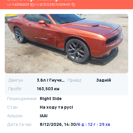
Lot
#
45362439
VIN:
2C3CDZAG7LH218491
Двигун
3.6л / Гнучке паливо
Привід
Задній
Пробіг
163,503 км
Пошкодження
Right Side
Стан
На ​​ходу та русі
Аукціон
IAAI
Дата та час
8/12/2026, 14:30
/
6 д : 12 г : 29 хв