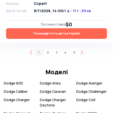
Аукціон
Copart
Дата та час
8/7/2026, 14:00
/
1 д : 11 г : 59 хв
$0
Поточна ставка
Точна вартість авто в Україні
1
2
3
4
5
Моделі
Dodge
600
Dodge
Aries
Dodge
Avenger
Dodge
Caliber
Dodge
Caravan
Dodge
Challenger
Dodge
Charger
Dodge
Charger
Dodge
Colt
Daytona