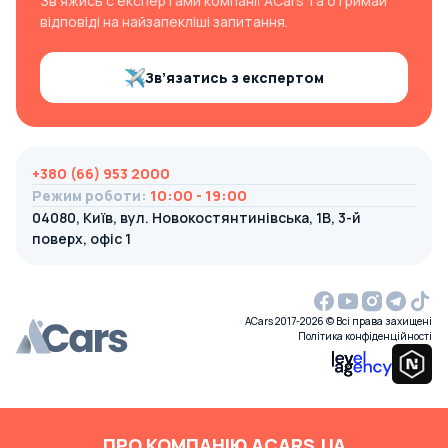
Зв’яжись с експертами компанії ACars та отримай
відповіді на найзапекліші запитання.
Зв’язатись з експертом
+380 (66) 953 2000
Режим роботи
:
10:00 - 19:00
04080, Київ, вул. Новокостянтинівська, 1В, 3-й
поверх, офіс 1
ACars 2017-2026 © Всі права захищені
Політика конфіденційності
ПРО КОМПАНІЮ ACARS.UA