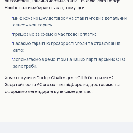
автомобілів, і значна частина з них – muscle-cars Dodge.
Наші клієнти вибирають нас, тому що:
ми фіксуємо ціну договору на старті угоди з детальним
описом кошторису;
працюємо за схемою часткової оплати;
надаємо гарантію прозорості угоди та страхування
авто;
допомагаємо з ремонтом на наших партнерських СТО
за потреби.
Хочете купити Dodge Challenger з США без ризику?
Звертайтеся в ACars.ua – ми підберемо, доставимо та
оформимо легендарне купе саме для вас.