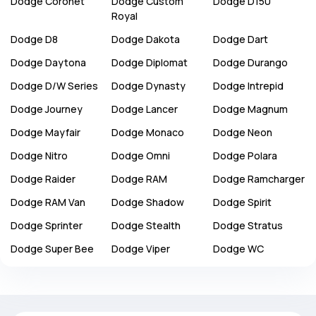
Dodge
Coronet
Dodge
Custom
Dodge
D150
Royal
Dodge
D8
Dodge
Dakota
Dodge
Dart
Dodge
Daytona
Dodge
Diplomat
Dodge
Durango
Dodge
D/W Series
Dodge
Dynasty
Dodge
Intrepid
Dodge
Journey
Dodge
Lancer
Dodge
Magnum
Dodge
Mayfair
Dodge
Monaco
Dodge
Neon
Dodge
Nitro
Dodge
Omni
Dodge
Polara
Dodge
Raider
Dodge
RAM
Dodge
Ramcharger
Dodge
RAM Van
Dodge
Shadow
Dodge
Spirit
Dodge
Sprinter
Dodge
Stealth
Dodge
Stratus
Dodge
Super Bee
Dodge
Viper
Dodge
WC