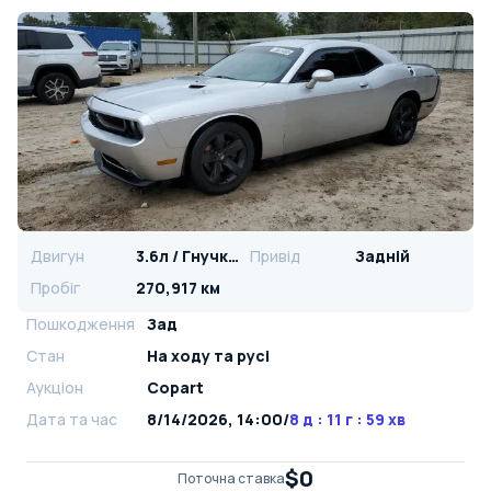
Двигун
3.6л / Гнучке паливо
Привід
Задній
Пробіг
270,917 км
Пошкодження
Зад
Стан
На ​​ходу та русі
Аукціон
Copart
Дата та час
8/14/2026, 14:00
/
8 д : 11 г : 59 хв
$0
Поточна ставка