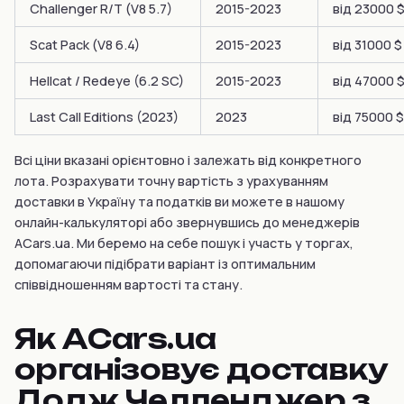
Challenger R/T (V8 5.7)
2015-2023
від 23000 
Scat Pack (V8 6.4)
2015-2023
від 31000 $
Hellcat / Redeye (6.2 SC)
2015-2023
від 47000 
Last Call Editions (2023)
2023
від 75000 $
Всі ціни вказані орієнтовно і залежать від конкретного
лота. Розрахувати точну вартість з урахуванням
доставки в Україну та податків ви можете в нашому
онлайн-калькуляторі або звернувшись до менеджерів
ACars.ua. Ми беремо на себе пошук і участь у торгах,
допомагаючи підібрати варіант із оптимальним
співвідношенням вартості та стану.
Як ACars.ua
організовує доставку
Додж Челленджер з