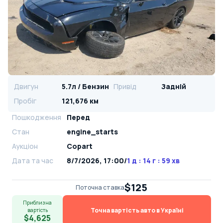
Двигун
5.7л / Бензин
Привід
Задній
Пробіг
121,676 км
Пошкодження
Перед
Стан
engine_starts
Аукціон
Copart
Дата та час
8/7/2026, 17:00
/
1 д : 14 г : 59 хв
$125
Поточна ставка
Приблизна
Точна вартість авто в Україні
вартість
$4,625