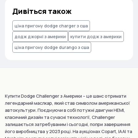
Дивіться також
ціна пригону dodge charger з сша
додж джорні з америки
купити додж з америки
ціна пригону dodge durango з сша
Купити Dodge Challenger з Америки – це шанс отримати
легендарний маслкар, який став символом американської
автокультури. Поєднуючи в собі потужні двигуни HEMI,
класичний дизайн та сучасні технології, Challenger
залишається затребуваним і сьогодні, попри завершення
його виробництва у 2023 році. На аукціонах Copart, IAAI та