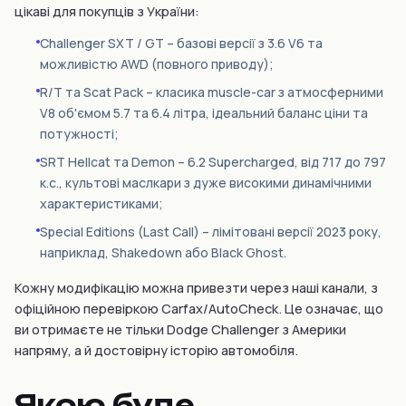
цікаві для покупців з України:
Challenger SXT / GT – базові версії з 3.6 V6 та
можливістю AWD (повного приводу);
R/T та Scat Pack – класика muscle-car з атмосферними
V8 об'ємом 5.7 та 6.4 літра, ідеальний баланс ціни та
потужності;
SRT Hellcat та Demon – 6.2 Supercharged, від 717 до 797
к.с., культові маслкари з дуже високими динамічними
характеристиками;
Special Editions (Last Call) – лімітовані версії 2023 року,
наприклад, Shakedown або Black Ghost.
Кожну модифікацію можна привезти через наші канали, з
офіційною перевіркою Carfax/AutoCheck. Це означає, що
ви отримаєте не тільки Dodge Challenger з Америки
напряму, а й достовірну історію автомобіля.
Якою буде