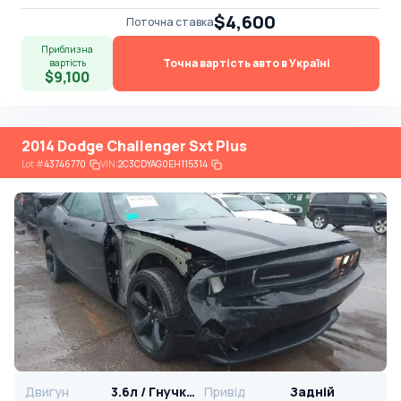
$4,600
Поточна ставка
Приблизна
Точна вартість авто в Україні
вартість
$9,100
2014 Dodge Challenger Sxt Plus
Lot
#
43746770
VIN:
2C3CDYAG0EH115314
Двигун
3.6л / Гнучке паливо
Привід
Задній