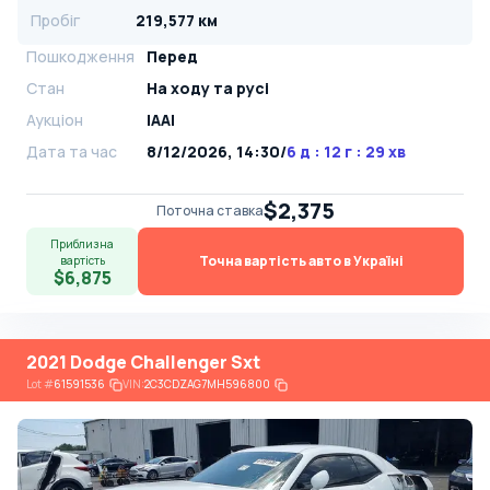
Пробіг
219,577 км
Пошкодження
Перед
Стан
На ​​ходу та русі
Аукціон
IAAI
Дата та час
8/12/2026, 14:30
/
6 д : 12 г : 29 хв
$2,375
Поточна ставка
Приблизна
Точна вартість авто в Україні
вартість
$6,875
2021 Dodge Challenger Sxt
Lot
#
61591536
VIN:
2C3CDZAG7MH596800