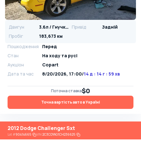
Двигун
3.6л / Гнучке паливо
Привід
Задній
Пробіг
183,673 км
Пошкодження
Перед
Стан
На ​​ходу та русі
Аукціон
Copart
Дата та час
8/20/2026, 17:00
/
14 д : 14 г : 59 хв
$0
Поточна ставка
Точна вартість авто в Україні
2012 Dodge Challenger Sxt
Lot
#
90414665
VIN:
2C3CDYAG1CH236625