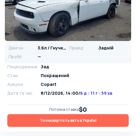
Двигун
3.6л / Гнучке паливо
Привід
Задній
Пробіг
—
Пошкодження
Зад
Стан
Покращений
Аукціон
Copart
Дата та час
8/12/2026, 14:00
/
6 д : 11 г : 59 хв
$0
Поточна ставка
Точна вартість авто в Україні