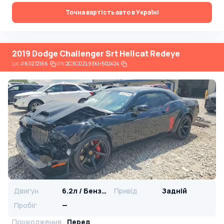
Точна вартість авто в Україні
2019 Dodge Challenger Srt Hellcat Redeye
Lot
#
60272166
VIN:
2C3CDZL93KH502424
Двигун
6.2л / Бензин
Привід
Задній
Пробіг
—
Пошкодження
Перед