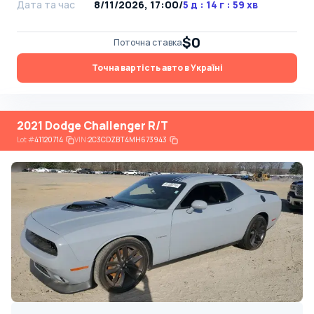
Дата та час
8/11/2026, 17:00
/
5 д : 14 г : 59 хв
$0
Поточна ставка
Точна вартість авто в Україні
2021 Dodge Challenger R/T
Lot
#
41120714
VIN:
2C3CDZBT4MH673943