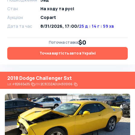
Стан
На ​​ходу та русі
Аукціон
Copart
Дата та час
8/31/2026, 17:00
/
25 д : 14 г : 59 хв
$0
Поточна ставка
Точна вартість авто в Україні
2018 Dodge Challenger Sxt
Lot
#
82665435
VIN:
2C3CDZAG1JH305106