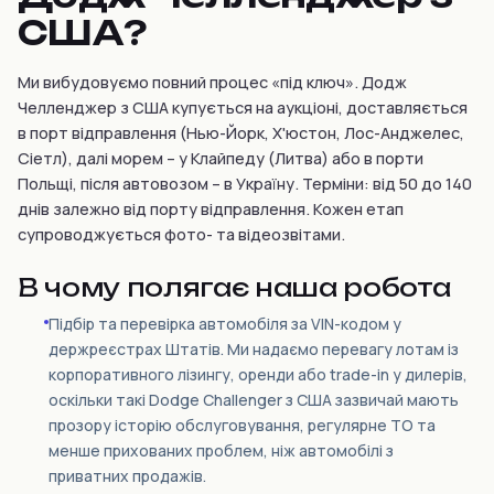
США?
Ми вибудовуємо повний процес «під ключ». Додж
Челленджер з США купується на аукціоні, доставляється
в порт відправлення (Нью-Йорк, Х'юстон, Лос-Анджелес,
Сіетл), далі морем – у Клайпеду (Литва) або в порти
Польщі, після автовозом – в Україну. Терміни: від 50 до 140
днів залежно від порту відправлення. Кожен етап
супроводжується фото- та відеозвітами.
В чому полягає наша робота
Підбір та перевірка автомобіля за VIN-кодом у
держреєстрах Штатів. Ми надаємо перевагу лотам із
корпоративного лізингу, оренди або trade-in у дилерів,
оскільки такі Dodge Challenger з США зазвичай мають
прозору історію обслуговування, регулярне ТО та
менше прихованих проблем, ніж автомобілі з
приватних продажів.