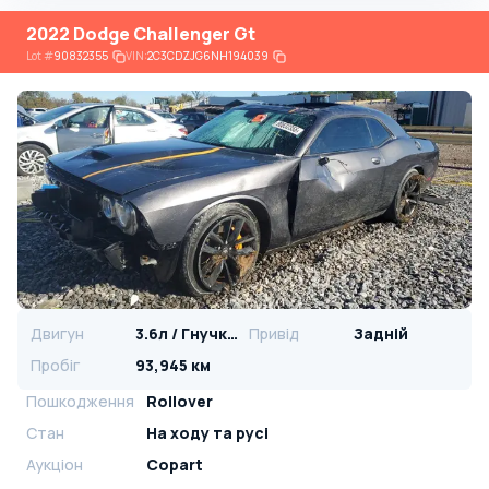
2022 Dodge Challenger Gt
Lot
#
90832355
VIN:
2C3CDZJG6NH194039
Двигун
3.6л / Гнучке паливо
Привід
Задній
Пробіг
93,945 км
Пошкодження
Rollover
Стан
На ​​ходу та русі
Аукціон
Copart