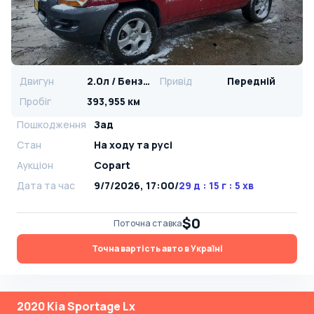
Двигун
2.0л / Бензин
Привід
Передній
Пробіг
393,955 км
Пошкодження
Зад
Стан
На ​​ходу та русі
Аукціон
Copart
Дата та час
9/7/2026, 17:00
/
29 д : 15 г : 5 хв
$0
Поточна ставка
Точна вартість авто в Україні
2020 Kia Sportage Lx