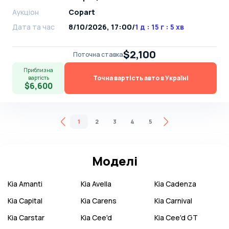
Аукціон
Copart
Дата та час
8/10/2026, 17:00
/
1 д : 15 г : 5 хв
$2,100
Поточна ставка
Приблизна
Точна вартість авто в Україні
вартість
$6,600
1
2
3
4
5
Моделі
Kia
Amanti
Kia
Avella
Kia
Cadenza
Kia
Capital
Kia
Carens
Kia
Carnival
Kia
Carstar
Kia
Cee'd
Kia
Cee'd GT