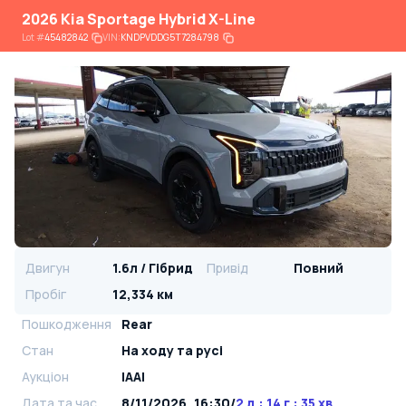
2026 Kia Sportage Hybrid X-Line
Lot
#
45482842
VIN:
KNDPVDDG5T7284798
Двигун
1.6л / Гібрид
Привід
Повний
Пробіг
12,334 км
Пошкодження
Rear
Стан
На ​​ходу та русі
Аукціон
IAAI
Дата та час
8/11/2026, 16:30
/
2 д : 14 г : 35 хв