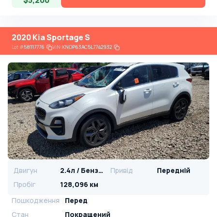
$5,200
2020 Kia Sportage S
Lot
#
58117776
VIN:
KNDP63AC5L7742932
Двигун
2.4л / Бензин
Привід
Передній
Пробіг
128,096 км
Пошкодження
Перед
Стан
Покращений