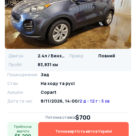
Двигун
2.4л / Бензин
Привід
Повний
Пробіг
83,831 км
Пошкодження
Зад
Стан
На ​​ходу та русі
Аукціон
Copart
Дата та час
8/11/2026, 14:00
/
2 д : 12 г : 5 хв
$700
Поточна ставка
Приблизна
Точна вартість авто в Україні
вартість