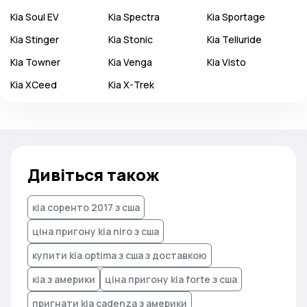
Kia
Soul EV
Kia
Spectra
Kia
Sportage
Kia
Stinger
Kia
Stonic
Kia
Telluride
Kia
Towner
Kia
Venga
Kia
Visto
Kia
XCeed
Kia
X-Trek
Дивіться також
кіа соренто 2017 з сша
ціна пригону kia niro з сша
купити kia optima з сша з доставкою
кіа з америки
ціна пригону kia forte з сша
пригнати kia cadenza з америки