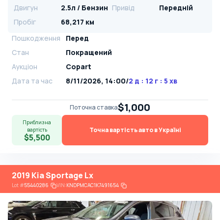
Двигун
2.5л / Бензин
Привід
Передній
Пробіг
68,217 км
Пошкодження
Перед
Стан
Покращений
Аукціон
Copart
Дата та час
8/11/2026, 14:00
/
2 д : 12 г : 5 хв
$1,000
Поточна ставка
Приблизна
Точна вартість авто в Україні
вартість
$5,500
2019 Kia Sportage Lx
Lot
#
55440286
VIN:
KNDPMCAC1K7491654