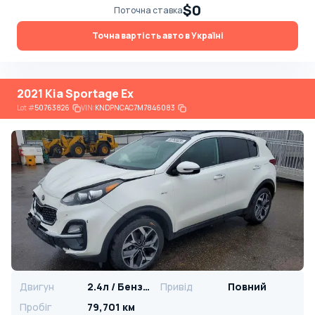
$0
Поточна ставка
Точна вартість авто в Україні
2021 Kia Sportage Ex
Lot
#
50763826
VIN:
KNDPNCAC7M7846083
Двигун
2.4л / Бензин
Привід
Повний
Пробіг
79,701 км