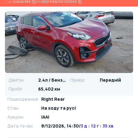
Lot
#
45454388
VIN:
KNDPM3AC3M7903365
Двигун
2.4л / Бензин
Привід
Передній
Пробіг
65,402 км
Пошкодження
Right Rear
Стан
На ​​ходу та русі
Аукціон
IAAI
Дата та час
8/12/2026, 14:30
/
3 д : 12 г : 35 хв