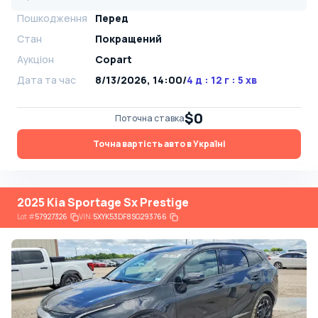
Пошкодження
Перед
Стан
Покращений
Аукціон
Copart
Дата та час
8/13/2026, 14:00
/
4 д : 12 г : 5 хв
$0
Поточна ставка
Точна вартість авто в Україні
2025 Kia Sportage Sx Prestige
Lot
#
57927326
VIN:
5XYK53DF8SG293766