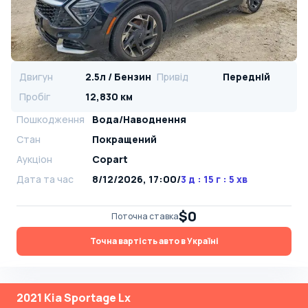
Двигун
2.5л / Бензин
Привід
Передній
Пробіг
12,830 км
Пошкодження
Вода/Наводнення
Стан
Покращений
Аукціон
Copart
Дата та час
8/12/2026, 17:00
/
3 д : 15 г : 5 хв
$0
Поточна ставка
Точна вартість авто в Україні
2021 Kia Sportage Lx