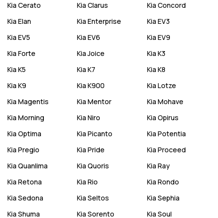
Kia
Cerato
Kia
Clarus
Kia
Concord
Kia
Elan
Kia
Enterprise
Kia
EV3
Kia
EV5
Kia
EV6
Kia
EV9
Kia
Forte
Kia
Joice
Kia
K3
Kia
K5
Kia
K7
Kia
K8
Kia
K9
Kia
K900
Kia
Lotze
Kia
Magentis
Kia
Mentor
Kia
Mohave
Kia
Morning
Kia
Niro
Kia
Opirus
Kia
Optima
Kia
Picanto
Kia
Potentia
Kia
Pregio
Kia
Pride
Kia
Proceed
Kia
Quanlima
Kia
Quoris
Kia
Ray
Kia
Retona
Kia
Rio
Kia
Rondo
Kia
Sedona
Kia
Seltos
Kia
Sephia
Kia
Shuma
Kia
Sorento
Kia
Soul