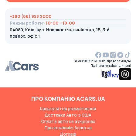
+380 (66) 953 2000
Режим роботи
:
10:00 - 19:00
04080, Київ, вул. Новокостянтинівська, 1В, 3-й
поверх, офіс 1
ACars 2017-2026 © Всі права захищені
Політика конфіденційності
ПРО КОМПАНІЮ ACARS.UA
Калькулятор розмитнення
Доставка Авто із США
Оплата авто на аукціонах
Про компанію Acars.ua
Договір