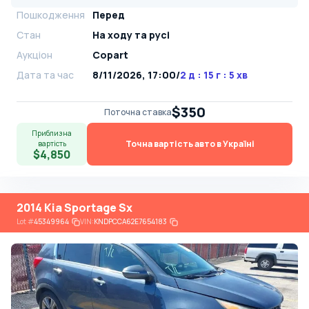
Пошкодження
Перед
Стан
На ​​ходу та русі
Аукціон
Copart
Дата та час
8/11/2026, 17:00
/
2 д : 15 г : 5 хв
$350
Поточна ставка
Приблизна
Точна вартість авто в Україні
вартість
$4,850
2014 Kia Sportage Sx
Lot
#
45349964
VIN:
KNDPCCA62E7654183