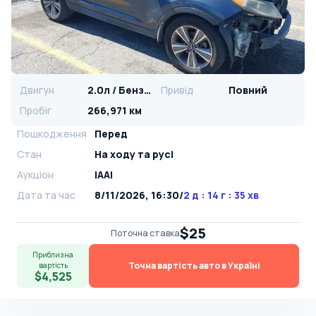
Двигун
2.0л / Бензин
Привід
Повний
Пробіг
266,971 км
Пошкодження
Перед
Стан
На ​​ходу та русі
Аукціон
IAAI
Дата та час
8/11/2026, 16:30
/
2 д : 14 г : 35 хв
$25
Поточна ставка
Приблизна
Точна вартість авто в Україні
вартість
$4,525