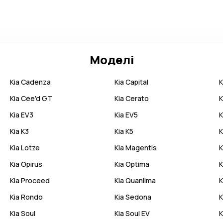
Моделі
Kia
Cadenza
Kia
Capital
K
Kia
Cee'd GT
Kia
Cerato
K
Kia
EV3
Kia
EV5
K
Kia
K3
Kia
K5
K
Kia
Lotze
Kia
Magentis
K
Kia
Opirus
Kia
Optima
K
Kia
Proceed
Kia
Quanlima
K
Kia
Rondo
Kia
Sedona
K
Kia
Soul
Kia
Soul EV
K