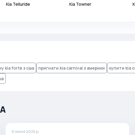
Kia
Telluride
Kia
Towner
K
у kia forte з сша
пригнати kia carnival з америки
купити kia 
ша
ША
6 липня 2026 р.