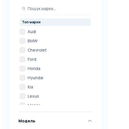
Топ марки
Audi
BMW
Chevrolet
Ford
Honda
Hyundai
Kia
Lexus
Mazda
Mercedes
Модель
Mitsubishi