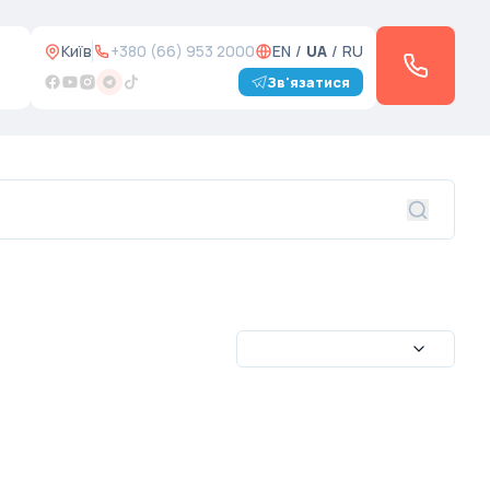
Київ
+380 (66) 953 2000
EN
/
UA
/
RU
Зв'язатися