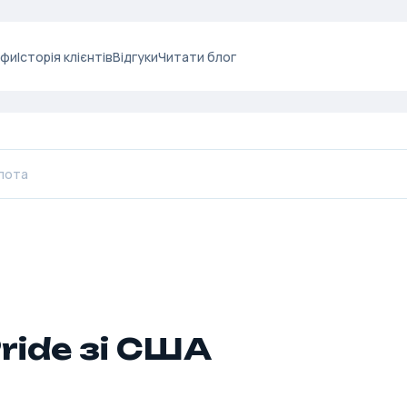
ифи
Історія клієнтів
Відгуки
Читати блог
Pride зі США