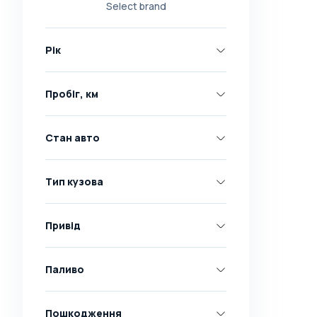
Select brand
Nissan
Opel
Рік
Peugeot
Renault
Пробіг, км
Skoda
Toyota
Стан авто
Volkswagen
Volvo
Тип кузова
Всі марки
Abarth
Привід
AC
Acura
Паливо
Adler
Пошкодження
Alfa Romeo