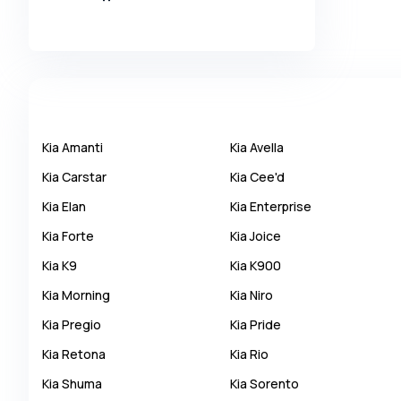
Alpina
Alpine
AMC
AM General
Apal
Kia
Amanti
Kia
Avella
Ariel
Kia
Carstar
Kia
Cee'd
Aro
Kia
Elan
Kia
Enterprise
Asia
Kia
Forte
Kia
Joice
Aston Martin
Kia
K9
Kia
K900
Auburn
Kia
Morning
Kia
Niro
Audi
Kia
Pregio
Kia
Pride
Aurus
Kia
Retona
Kia
Rio
Austin
Kia
Shuma
Kia
Sorento
Austin Healey