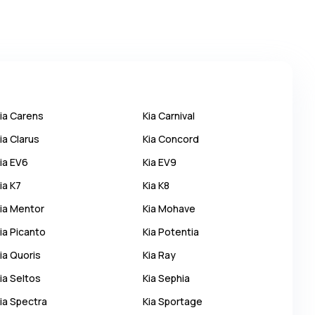
ia
Carens
Kia
Carnival
ia
Clarus
Kia
Concord
ia
EV6
Kia
EV9
ia
K7
Kia
K8
ia
Mentor
Kia
Mohave
ia
Picanto
Kia
Potentia
ia
Quoris
Kia
Ray
ia
Seltos
Kia
Sephia
ia
Spectra
Kia
Sportage