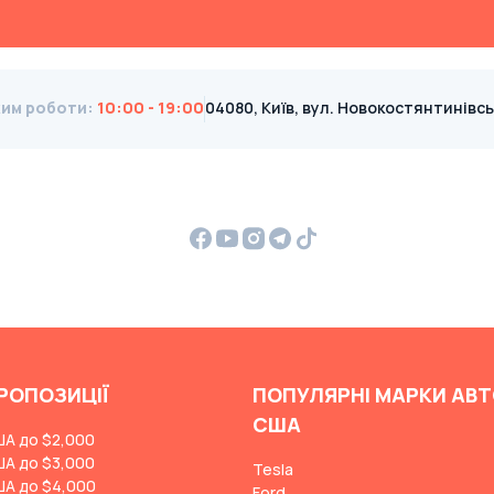
им роботи
:
10:00 - 19:00
04080, Київ, вул. Новокостянтинівська
РОПОЗИЦІЇ
ПОПУЛЯРНІ МАРКИ АВТ
США
ША до $2,000
ША до $3,000
Tesla
ША до $4,000
Ford