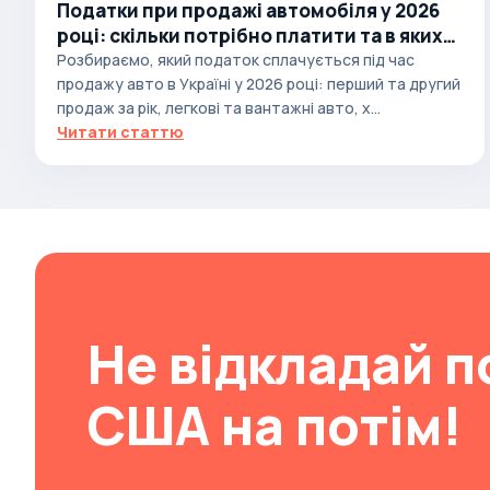
Податки при продажі автомобіля у 2026
Brabus
році: скільки потрібно платити та в яких
випадках
Розбираємо, який податок сплачується під час
Brilliance
продажу авто в Україні у 2026 році: перший та другий
Bristol
продаж за рік, легкові та вантажні авто, х...
Читати статтю
Bronto
Bufori
Bugatti
Buick
BYD
Byvin
Не відкладай п
Cadillac
Callaway
США на потім!
Carbodies
Caterham
Chana