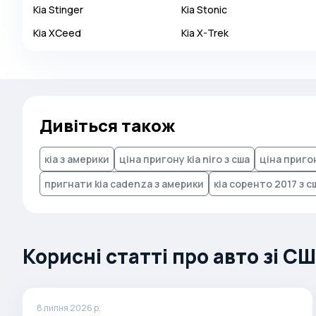
Kia
Stinger
Kia
Stonic
Autobianchi
Kia
XCeed
Kia
X-Trek
Avatr
Avtokam
BAIC
Bajaj
Дивіться також
Baltijas Dzips
Batmobile
кіа з америки
ціна пригону kia niro з сша
ціна пригон
Bentley
пригнати kia cadenza з америки
кіа соренто 2017 з с
Bertone
Bilenkin
Bio auto
Корисні статті про авто зі С
Bitter
BMW
8 липня 2026 р.
Borgward