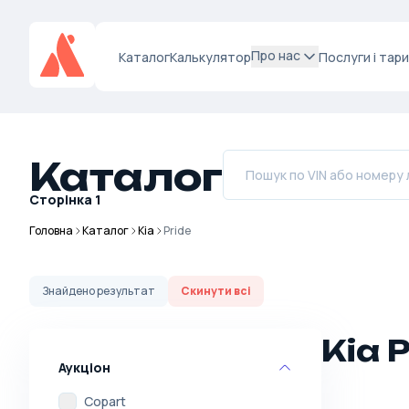
Про нас
Каталог
Калькулятор
Послуги і тар
Каталог
Сторінка
1
Головна
Каталог
Kia
Pride
Знайдено
результат
Скинути всі
Kia 
Аукціон
Copart