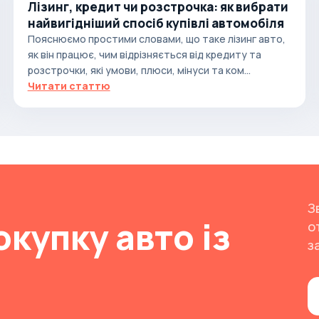
Лізинг, кредит чи розстрочка: як вибрати
найвигідніший спосіб купівлі автомобіля
Пояснюємо простими словами, що таке лізинг авто,
як він працює, чим відрізняється від кредиту та
розстрочки, які умови, плюси, мінуси та ком...
Читати статтю
З
окупку авто із
о
з