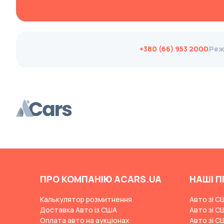
Changan
ChangFeng
Changhe
+380 (66) 953 2000
Реж
Chery
CHERYEXEED
Chevrolet
Chrysler
Citroen
Cizeta
Coggiola
Cord
ПРО КОМПАНІЮ ACARS.UA
НАШІ П
Cupra
Калькулятор розмитнення
Авто зі С
Dacia
Доставка Авто із США
Авто зі С
Оплата авто на аукціонах
Авто зі С
Dadi