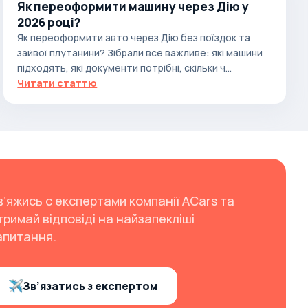
Як переоформити машину через Дію у
2026 році?
Як переоформити авто через Дію без поїздок та
зайвої плутанини? Зібрали все важливе: які машини
підходять, які документи потрібні, скільки ч...
Читати статтю
в’яжись с експертами компанії ACars та
тримай відповіді на найзапекліші
апитання.
Зв’язатись з експертом