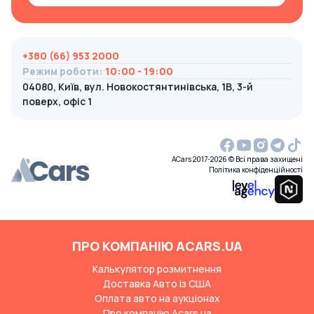
+380 (66) 953 2000
Режим роботи
:
10:00 - 19:00
04080, Київ, вул. Новокостянтинівська, 1В, 3-й
поверх, офіс 1
ACars 2017-2026 © Всі права захищені
Політика конфіденційності
ПРО КОМПАНІЮ ACARS.UA
Калькулятор розмитнення
Доставка Авто із США
Оплата авто на аукціонах
Про компанію Acars.ua