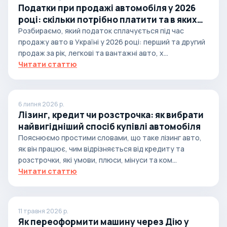
Податки при продажі автомобіля у 2026
році: скільки потрібно платити та в яких
випадках
Розбираємо, який податок сплачується під час
продажу авто в Україні у 2026 році: перший та другий
продаж за рік, легкові та вантажні авто, х...
Читати статтю
6 липня 2026 р.
Лізинг, кредит чи розстрочка: як вибрати
найвигідніший спосіб купівлі автомобіля
Пояснюємо простими словами, що таке лізинг авто,
як він працює, чим відрізняється від кредиту та
розстрочки, які умови, плюси, мінуси та ком...
Читати статтю
11 травня 2026 р.
Як переоформити машину через Дію у