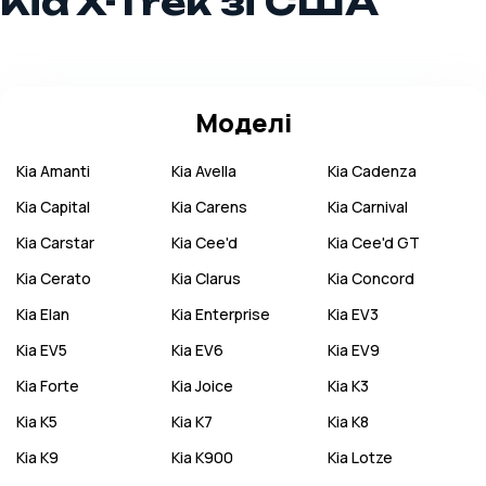
Kia X-Trek зі США
Моделі
Kia
Amanti
Kia
Avella
Kia
Cadenza
Kia
Capital
Kia
Carens
Kia
Carnival
Kia
Carstar
Kia
Cee'd
Kia
Cee'd GT
Kia
Cerato
Kia
Clarus
Kia
Concord
Kia
Elan
Kia
Enterprise
Kia
EV3
Kia
EV5
Kia
EV6
Kia
EV9
Kia
Forte
Kia
Joice
Kia
K3
Kia
K5
Kia
K7
Kia
K8
Kia
K9
Kia
K900
Kia
Lotze