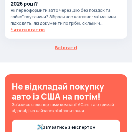
2026 році?
Як переоформити авто через Дію без поїздок та
зайвої плутанини? Зібрали все важливе: які машини
підходять, які документи потрібні, скільки ч...
Читати статтю
Всі статті
Не відкладай покупку
авто із США на потім!
Зв’яжись с експертами компанії ACars та отримай
відповіді на найзапекліші запитання.
Зв’язатись з експертом