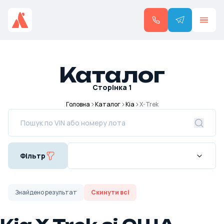
Каталог
Сторінка
1
Головна
Каталог
Kia
X-Trek
Фільтр
Знайдено
результат
Скинути всі