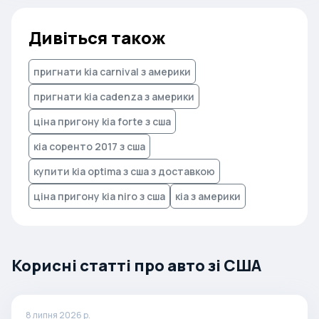
Дивіться також
пригнати kia carnival з америки
пригнати kia cadenza з америки
ціна пригону kia forte з сша
кіа соренто 2017 з сша
купити kia optima з сша з доставкою
ціна пригону kia niro з сша
кіа з америки
Корисні статті про авто зі США
8 липня 2026 р.