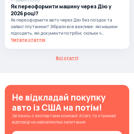
11 травня 2026 р.
Як переоформити машину через Дію у
2026 році?
Як переоформити авто через Дію без поїздок та
зайвої плутанини? Зібрали все важливе: які машини
підходять, які документи потрібні, скільки ч...
Читати статтю
Всі статті
Не відкладай покупку
авто із США на потім!
Зв’яжись с експертами компанії ACars та отримай
відповіді на найзапекліші запитання.