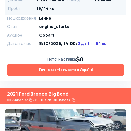
Пробіг
19,114 км
Пошкодження
Бічне
Стан
engine_starts
Аукціон
Copart
Дата та час
8/10/2026, 14:00
/
2 д : 1 г : 54 хв
$0
Поточна ставка
Точна вартість авто в Україні
2021 Ford Bronco Big Bend
Lot
#
44538132
VIN:
1FMDE5BH5MLB05684