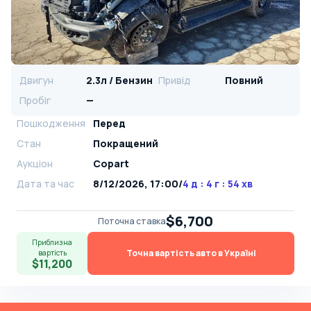
Двигун
2.3л / Бензин
Привід
Повний
Пробіг
—
Пошкодження
Перед
Стан
Покращений
Аукціон
Copart
Дата та час
8/12/2026, 17:00
/
4 д : 4 г : 54 хв
$6,700
Поточна ставка
Приблизна
Точна вартість авто в Україні
вартість
$11,200