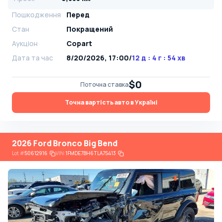
Пошкодження
Перед
Стан
Покращений
Аукціон
Copart
Дата та час
8/20/2026, 17:00
/
12 д : 4 г : 54 хв
$0
Поточна ставка
Точна вартість авто в Україні
2026 Ford Bronco Big Bend
Lot
#
50612916
VIN:
1FMDE7BH6TLA75413