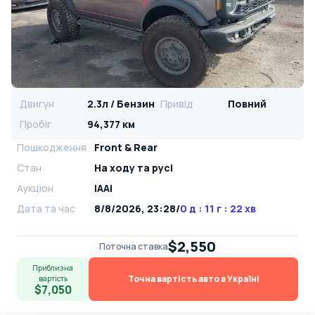
Двигун
2.3л / Бензин
Привід
Повний
Пробіг
94,377 км
Пошкодження
Front & Rear
Стан
На ​​ходу та русі
Аукціон
IAAI
Дата та час
8/8/2026, 23:28
/
0 д : 11 г : 22 хв
$2,550
Поточна ставка
Приблизна
Точна вартість авто в Україні
вартість
$7,050