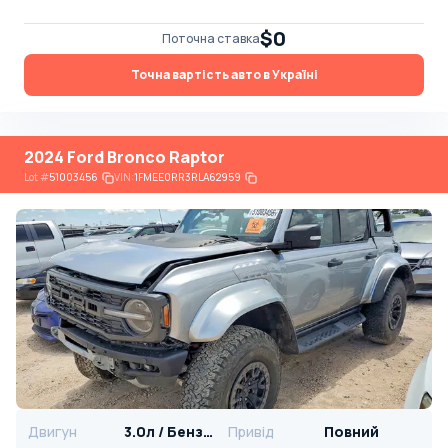
$0
Поточна ставка
Точна вартість авто в Україні
2024 Ford Bronco Raptor
Lot
#
51003456
VIN:
1FMEE0RR3RLA62959
Двигун
3.0л / Бензин
Привід
Повний