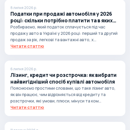
8 липня 2026 р.
Податки при продажі автомобіля у 2026
році: скільки потрібно платити та в яких
випадках
Розбираємо, який податок сплачується під час
продажу авто в Україні у 2026 році: перший та другий
продаж за рік, легкові та вантажні авто, х...
Читати статтю
6 липня 2026 р.
Лізинг, кредит чи розстрочка: як вибрати
найвигідніший спосіб купівлі автомобіля
Пояснюємо простими словами, що таке лізинг авто,
як він працює, чим відрізняється від кредиту та
розстрочки, які умови, плюси, мінуси та ком...
Читати статтю