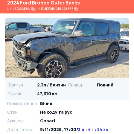
2024 Ford Bronco Outer Banks
Lot
#
62266586
VIN:
1FMDE8BHXRLA46687
Двигун
2.3л / Бензин
Привід
Повний
Пробіг
47,310 км
Пошкодження
Бічне
Стан
На ​​ходу та русі
Аукціон
Copart
Дата та час
8/11/2026, 17:00
/
3 д : 4 г : 54 хв