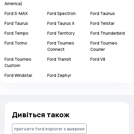
America)
Ford
S-MAX
Ford
Spectron
Ford
Taunus
Ford
Taurus
Ford
Taurus X
Ford
Telstar
Ford
Tempo
Ford
Territory
Ford
Thunderbird
Ford
Torino
Ford
Tourneo
Ford
Tourneo
Connect
Courier
Ford
Tourneo
Ford
Transit
Ford
V8
Custom
Ford
Windstar
Ford
Zephyr
Дивіться також
пригнати ford explorer з америки