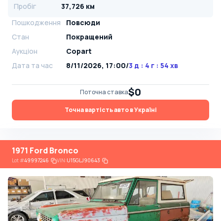
Пробіг
37,726 км
Пошкодження
Повсюди
Стан
Покращений
Аукціон
Copart
Дата та час
8/11/2026, 17:00
/
3 д : 4 г : 54 хв
$0
Поточна ставка
Точна вартість авто в Україні
1971 Ford Bronco
Lot
#
49997246
VIN:
U15GLJ90643