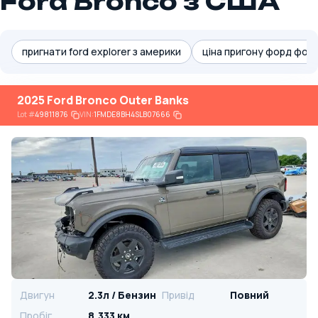
Ford Bronco з США
пригнати ford explorer з америки
ціна пригону форд фоку
2025 Ford Bronco Outer Banks
Lot
#
49811876
VIN:
1FMDE8BH4SLB07666
Двигун
2.3л / Бензин
Привід
Повний
Пробіг
8,333 км