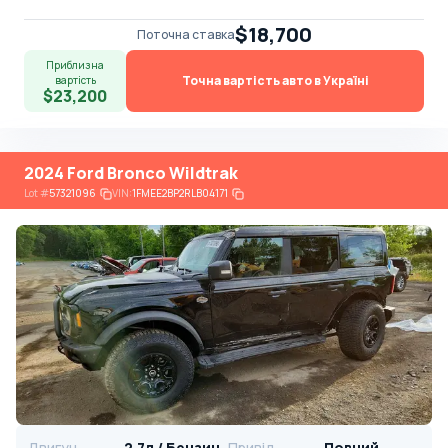
$18,700
Поточна ставка
Приблизна
Точна вартість авто в Україні
вартість
$23,200
2024 Ford Bronco Wildtrak
Lot
#
57321096
VIN:
1FMEE2BP2RLB04171
Двигун
2.7л / Бензин
Привід
Повний