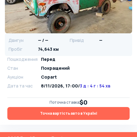
Двигун
— / —
Привід
—
Пробіг
74,643 км
Пошкодження
Перед
Стан
Покращений
Аукціон
Copart
Дата та час
8/11/2026, 17:00
/
3 д : 4 г : 54 хв
$0
Поточна ставка
Точна вартість авто в Україні