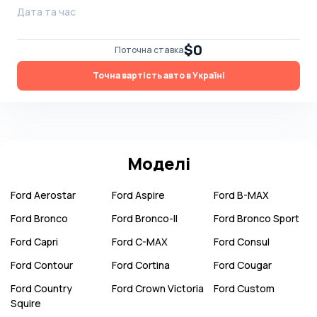
Дата та час
$0
Поточна ставка
Точна вартість авто в Україні
Моделі
Ford
Aerostar
Ford
Aspire
Ford
B-MAX
Ford
Bronco
Ford
Bronco-II
Ford
Bronco Sport
Ford
Capri
Ford
C-MAX
Ford
Consul
Ford
Contour
Ford
Cortina
Ford
Cougar
Ford
Country
Ford
Crown Victoria
Ford
Custom
Squire