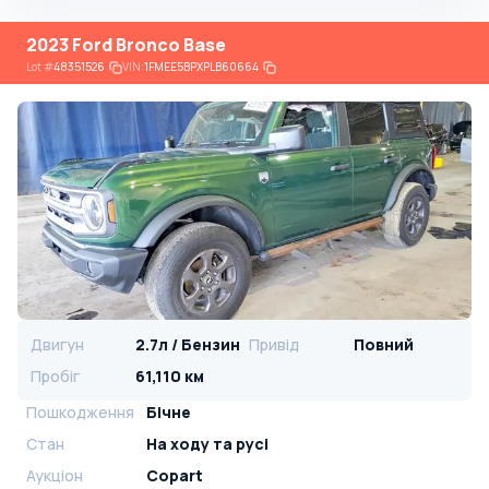
2023 Ford Bronco Base
Lot
#
48351526
VIN:
1FMEE5BPXPLB60664
Двигун
2.7л / Бензин
Привід
Повний
Пробіг
61,110 км
Пошкодження
Бічне
Стан
На ​​ходу та русі
Аукціон
Copart