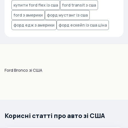
купити ford flex із сша
ford transit з сша
ford з америки
форд мустанг із сша
форд едж з америки
форд ескейп із сша ціна
Ford Bronco зі США
Корисні статті про авто зі США