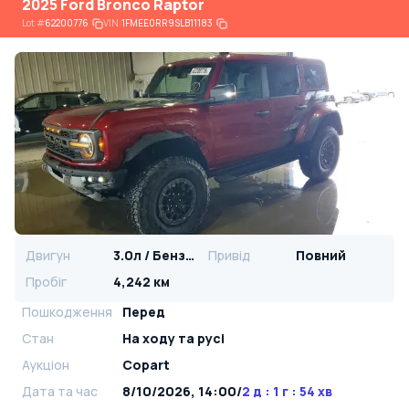
2025 Ford Bronco Raptor
Lot
#
62200776
VIN:
1FMEE0RR9SLB11183
Двигун
3.0л / Бензин
Привід
Повний
Пробіг
4,242 км
Пошкодження
Перед
Стан
На ​​ходу та русі
Аукціон
Copart
Дата та час
8/10/2026, 14:00
/
2 д : 1 г : 54 хв