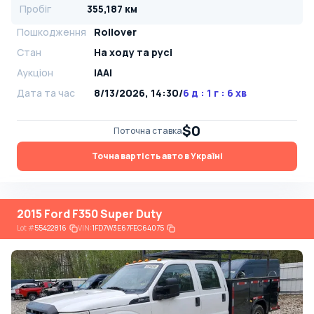
Пробіг
355,187 км
Пошкодження
Rollover
Стан
На ​​ходу та русі
Аукціон
IAAI
Дата та час
8/13/2026, 14:30
/
6 д : 1 г : 6 хв
$0
Поточна ставка
Точна вартість авто в Україні
2015 Ford F350 Super Duty
Lot
#
55422816
VIN:
1FD7W3E67FEC64075