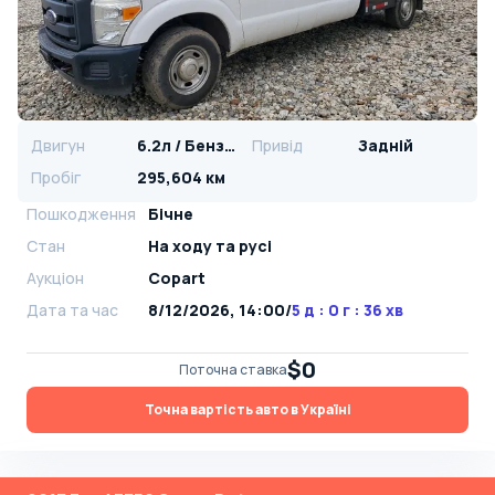
Двигун
6.2л / Бензин
Привід
Задній
Пробіг
295,604 км
Пошкодження
Бічне
Стан
На ​​ходу та русі
Аукціон
Copart
Дата та час
8/12/2026, 14:00
/
5 д : 0 г : 36 хв
$0
Поточна ставка
Точна вартість авто в Україні