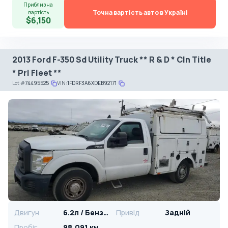
Приблизна
Точна вартість авто в Україні
вартість
$6,150
2013 Ford F-350 Sd Utility Truck ** R & D * Cln Title
* Pri Fleet **
Lot
#
74495525
VIN:
1FDRF3A6XDEB92171
Двигун
6.2л / Бензин
Привід
Задній
Пробіг
98,091 км