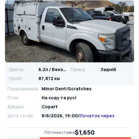
Двигун
6.2л / Бензин
Привід
Задній
Пробіг
87,872 км
Пошкодження
Minor Dent/Scratches
Стан
На ​​ходу та русі
Аукціон
Copart
Дата та час
8/6/2026, 19:00
/
Початок через
$1,650
Поточна ставка