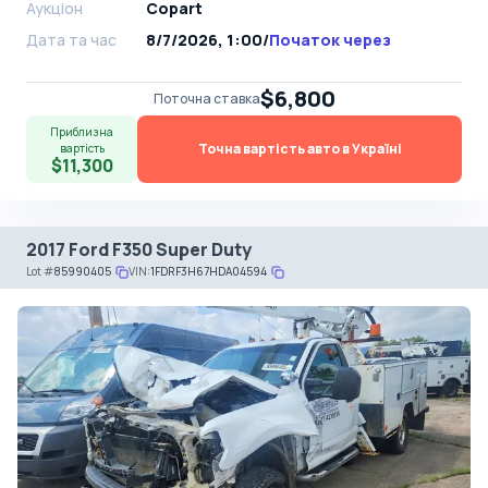
Аукціон
Copart
Дата та час
8/7/2026, 1:00
/
Початок через
$6,800
Поточна ставка
Приблизна
Точна вартість авто в Україні
вартість
$11,300
2017 Ford F350 Super Duty
Lot
#
85990405
VIN:
1FDRF3H67HDA04594