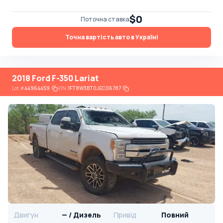
$0
Поточна ставка
Точна вартість авто в Україні
2018 Ford F-350 Lariat
Lot
#
44964459
VIN:
1FT8W3BT0JEC06787
Двигун
— / Дизель
Привід
Повний