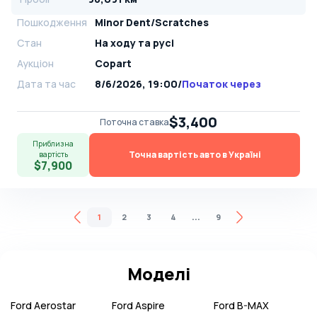
Пошкодження
Minor Dent/Scratches
Стан
На ​​ходу та русі
Аукціон
Copart
Дата та час
8/6/2026, 19:00
/
Початок через
$3,400
Поточна ставка
Приблизна
Точна вартість авто в Україні
вартість
$7,900
...
1
2
3
4
9
Моделі
Ford
Aerostar
Ford
Aspire
Ford
B-MAX