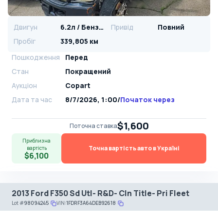
Двигун
6.2л / Бензин
Привід
Повний
Пробіг
339,805 км
Пошкодження
Перед
Стан
Покращений
Аукціон
Copart
Дата та час
8/7/2026, 1:00
/
Початок через
$1,600
Поточна ставка
Приблизна
Точна вартість авто в Україні
вартість
$6,100
2013 Ford F350 Sd Utl- R&D- Cln Title- Pri Fleet
Lot
#
98094245
VIN:
1FDRF3A64DEB92618