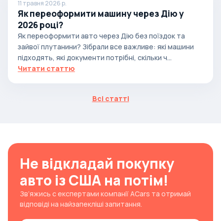
11 травня 2026 р.
Як переоформити машину через Дію у
2026 році?
Як переоформити авто через Дію без поїздок та
зайвої плутанини? Зібрали все важливе: які машини
підходять, які документи потрібні, скільки ч...
Читати статтю
Всі статті
Не відкладай покупку
авто із США на потім!
Зв’яжись с експертами компанії ACars та отримай
відповіді на найзапекліші запитання.