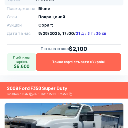
Пошкодження
Бічне
Стан
Покращений
Аукціон
Copart
Дата та час
8/28/2026, 17:00
/
21 д : 3 г : 36 хв
$2,100
Поточна ставка
Приблизна
Точна вартість авто в Україні
вартість
$6,600
2008 Ford F350 Super Duty
Lot
#
62475836
VIN:
1FDWF37598EB73358