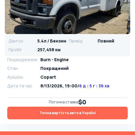
Двигун
5.4л / Бензин
Привід
Повний
Пробіг
257,458 км
Пошкодження
Burn - Engine
Стан
Покращений
Аукціон
Copart
Дата та час
8/13/2026, 19:00
/
6 д : 5 г : 36 хв
$0
Поточна ставка
Точна вартість авто в Україні