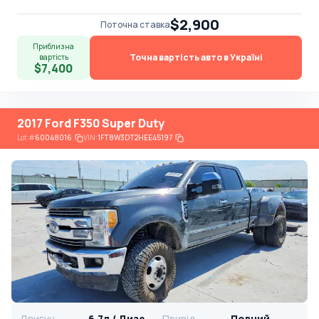
$2,900
Поточна ставка
Приблизна
Точна вартість авто в Україні
вартість
$7,400
2017 Ford F350 Super Duty
Lot
#
60048016
VIN:
1FT8W3DT2HEE45197
Двигун
6.7л / Дизель
Привід
Повний