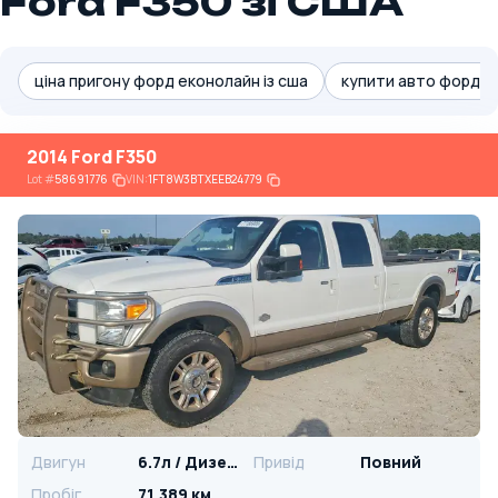
Ford F350 зі США
ціна пригону форд еконолайн із сша
купити авто форд м
2014 Ford F350
Lot
#
58691776
VIN:
1FT8W3BTXEEB24779
Двигун
6.7л / Дизель
Привід
Повний
Пробіг
71,389 км