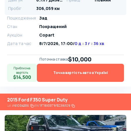
Пробіг
306,059 км
Пошкодження
Зад
Стан
Покращений
Аукціон
Copart
Дата та час
8/7/2026, 17:00
/
0 д : 3 г : 36 хв
$10,000
Поточна ставка
Приблизна
Точна вартість авто в Україні
вартість
$14,500
2015 Ford F350 Super Duty
Lot
#
61004206
VIN:
1FT8X3BT9FEC86109