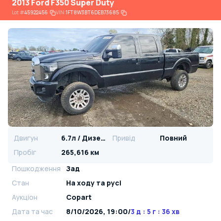
2013 Ford F350 Super Duty
Lot
#
45922456
VIN:
1FT8W3BT6DEB73685
Двигун
6.7л / Дизель
Привід
Повний
Пробіг
265,616 км
Пошкодження
Зад
Стан
На ​​ходу та русі
Аукціон
Copart
Дата та час
8/10/2026, 19:00
/
3 д : 5 г : 36 хв