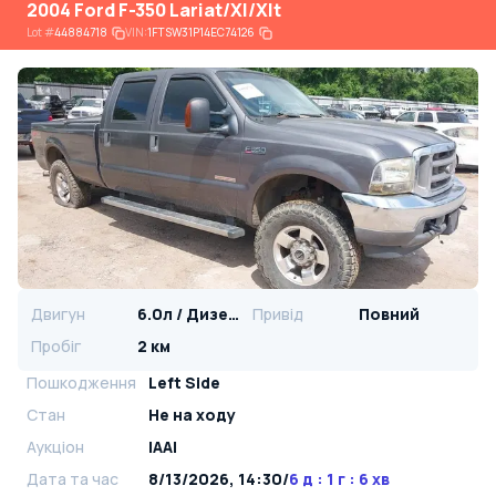
2004 Ford F-350 Lariat/Xl/Xlt
Lot
#
44884718
VIN:
1FTSW31P14EC74126
Двигун
6.0л / Дизель
Привід
Повний
Пробіг
2 км
Пошкодження
Left Side
Стан
Не на ходу
Аукціон
IAAI
Дата та час
8/13/2026, 14:30
/
6 д : 1 г : 6 хв