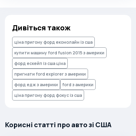
Дивіться також
ціна пригону форд еконолайн із сша
купити машину ford fusion 2015 з америки
форд ескейп із сша ціна
пригнати ford explorer з америки
форд едж з америки
ford з америки
ціна пригону форд фокус із сша
Корисні статті про авто зі США