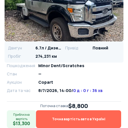
Двигун
6.7л / Дизель
Привід
Повний
Пробіг
274,231 км
Пошкодження
Minor Dent/Scratches
Стан
—
Аукціон
Copart
Дата та час
8/7/2026, 14:00
/
0 д : 0 г : 36 хв
$8,800
Поточна ставка
Приблизна
Точна вартість авто в Україні
вартість
$13,300