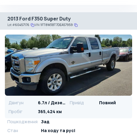
2013 Ford F350 Super Duty
Lot
#
60457176
VIN:
1FT8W3BT7DEA57959
Двигун
6.7л / Дизель
Привід
Повний
Пробіг
365,424 км
Пошкодження
Зад
Стан
На ​​ходу та русі