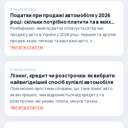
8 липня 2026 р.
Податки при продажі автомобіля у 2026
році: скільки потрібно платити та в яких
випадках
Розбираємо, який податок сплачується під час
продажу авто в Україні у 2026 році: перший та другий
продаж за рік, легкові та вантажні авто, х...
Читати статтю
6 липня 2026 р.
Лізинг, кредит чи розстрочка: як вибрати
найвигідніший спосіб купівлі автомобіля
Пояснюємо простими словами, що таке лізинг авто,
як він працює, чим відрізняється від кредиту та
розстрочки, які умови, плюси, мінуси та ком...
Читати статтю