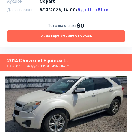
Аукціон
Copart
Дата та час
8/13/2026, 14:00
/
6 д : 11 г : 51 хв
$0
Поточна ставка
Точна вартість авто в Україні
2014 Chevrolet Equinox Lt
Lot
#
50000076
VIN:
1GNALBEK8EZ114341