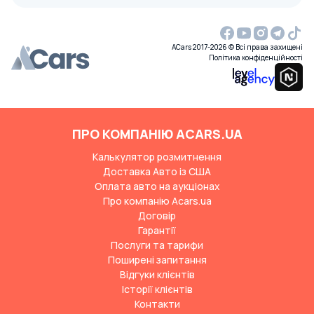
ACars 2017-2026 © Всі права захищені
Політика конфіденційності
ПРО КОМПАНІЮ ACARS.UA
Калькулятор розмитнення
Доставка Авто із США
Оплата авто на аукціонах
Про компанію Acars.ua
Договір
Гарантії
Послуги та тарифи
Поширені запитання
Відгуки клієнтів
Історії клієнтів
Контакти