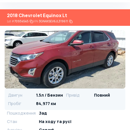
2018 Chevrolet Equinox Lt
Lot
#
70934545
VIN:
3GNAXSEV6JL319611
Двигун
1.5л / Бензин
Привід
Повний
Пробіг
84,977 км
Пошкодження
Зад
Стан
На ​​ходу та русі
Аукціон
Copart