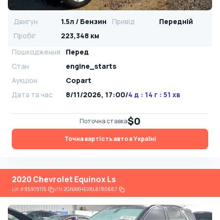
Двигун
1.5л / Бензин
Привід
Передній
Пробіг
223,348 км
Пошкодження
Перед
Стан
engine_starts
Аукціон
Copart
Дата та час
8/11/2026, 17:00
/
4 д : 14 г : 51 хв
$0
Поточна ставка
Точна вартість авто в Україні
2020 Chevrolet Equinox Ls
Lot
#
95919115
VIN:
2GNAXHEV8L6190667