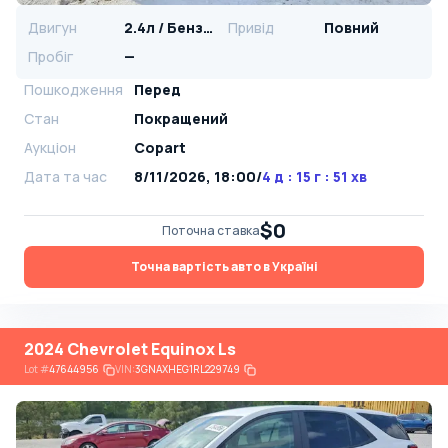
Двигун
2.4л / Бензин
Привід
Повний
Пробіг
—
Пошкодження
Перед
Стан
Покращений
Аукціон
Copart
Дата та час
8/11/2026, 18:00
/
4 д : 15 г : 51 хв
$0
Поточна ставка
Точна вартість авто в Україні
2024 Chevrolet Equinox Ls
Lot
#
47644956
VIN:
3GNAXHEG1RL229749