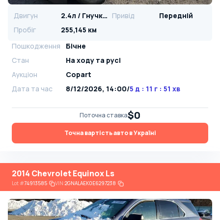
Двигун
2.4л / Гнучке паливо
Привід
Передній
Пробіг
255,145 км
Пошкодження
Бічне
Стан
На ​​ходу та русі
Аукціон
Copart
Дата та час
8/12/2026, 14:00
/
5 д : 11 г : 51 хв
$0
Поточна ставка
Точна вартість авто в Україні
2014 Chevrolet Equinox Ls
Lot
#
74913585
VIN:
2GNALAEK0E6297238