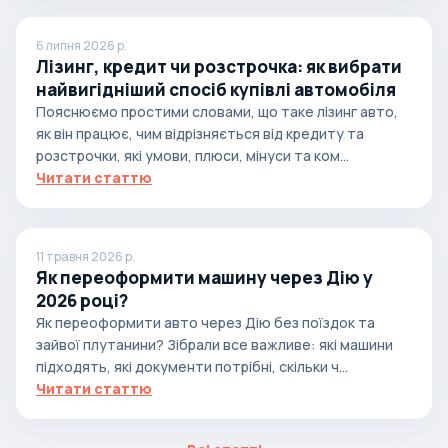
6 липня 2026 р.
Лізинг, кредит чи розстрочка: як вибрати
найвигідніший спосіб купівлі автомобіля
Пояснюємо простими словами, що таке лізинг авто,
як він працює, чим відрізняється від кредиту та
розстрочки, які умови, плюси, мінуси та ком...
Читати статтю
11 травня 2026 р.
Як переоформити машину через Дію у
2026 році?
Як переоформити авто через Дію без поїздок та
зайвої плутанини? Зібрали все важливе: які машини
підходять, які документи потрібні, скільки ч...
Читати статтю