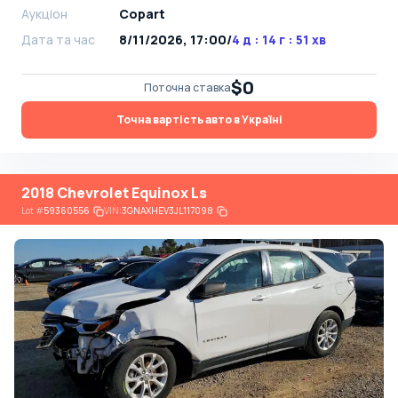
Аукціон
Copart
Дата та час
8/11/2026, 17:00
/
4 д : 14 г : 51 хв
$0
Поточна ставка
Точна вартість авто в Україні
2018 Chevrolet Equinox Ls
Lot
#
59360556
VIN:
3GNAXHEV3JL117098