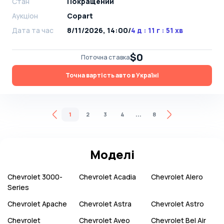
Стан
Покращений
Аукціон
Copart
Дата та час
8/11/2026, 14:00
/
4 д : 11 г : 51 хв
$0
Поточна ставка
Точна вартість авто в Україні
...
1
2
3
4
8
Моделі
Chevrolet
3000-
Chevrolet
Acadia
Chevrolet
Alero
Series
Chevrolet
Apache
Chevrolet
Astra
Chevrolet
Astro
Chevrolet
Chevrolet
Aveo
Chevrolet
Bel Air