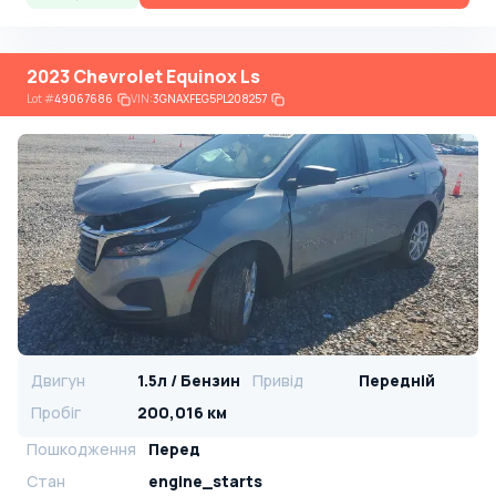
2023 Chevrolet Equinox Ls
Lot
#
49067686
VIN:
3GNAXFEG5PL208257
Двигун
1.5л / Бензин
Привід
Передній
Пробіг
200,016 км
Пошкодження
Перед
Стан
engine_starts