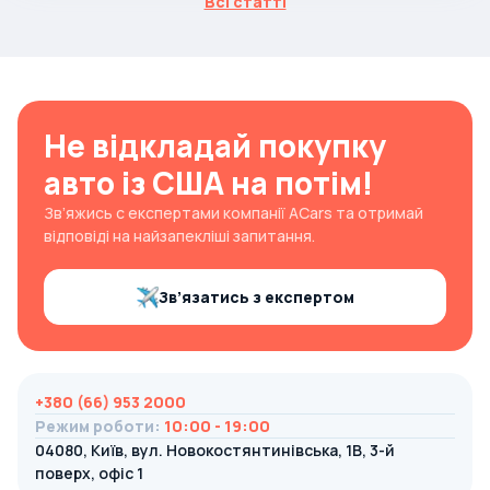
Всі статті
Не відкладай покупку
авто із США на потім!
Зв’яжись с експертами компанії ACars та отримай
відповіді на найзапекліші запитання.
Зв’язатись з експертом
+380 (66) 953 2000
Режим роботи
:
10:00 - 19:00
04080, Київ, вул. Новокостянтинівська, 1В, 3-й
поверх, офіс 1