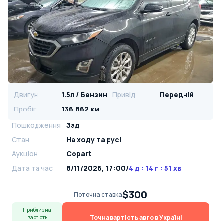
Двигун
1.5л / Бензин
Привід
Передній
Пробіг
136,862 км
Пошкодження
Зад
Стан
На ​​ходу та русі
Аукціон
Copart
Дата та час
8/11/2026, 17:00
/
4 д : 14 г : 51 хв
$300
Поточна ставка
Приблизна
Точна вартість авто в Україні
вартість