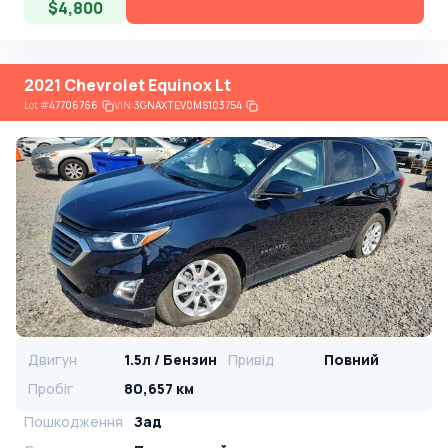
$4,800
2021 Chevrolet Equinox Lt
Lot
#
47706766
VIN:
3GNAXTEV0MS103754
Двигун
1.5л / Бензин
Привід
Повний
Пробіг
80,657 км
Пошкодження
Зад