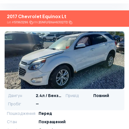
2017 Chevrolet Equinox Lt
Lot
#
51963296
VIN:
2GNFLFEK4H6302772
Двигун
2.4л / Бензин
Привід
Повний
Пробіг
—
Пошкодження
Перед
Стан
Покращений