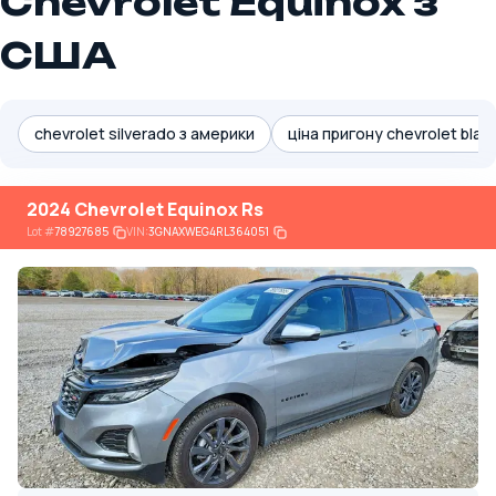
Chevrolet Equinox з
США
chevrolet silverado з америки
ціна пригону chevrolet blaz
2024 Chevrolet Equinox Rs
Lot
#
78927685
VIN:
3GNAXWEG4RL364051