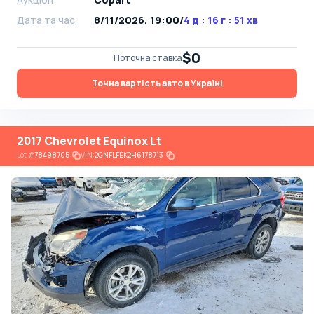
Дата та час
8/11/2026, 19:00
/
4 д : 16 г : 51 хв
$0
Поточна ставка
Точна вартість авто в Україні
2017 Chevrolet Equinox Lt
Lot
#
78498705
VIN:
2GNFLFEK2H6178713