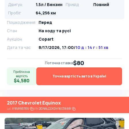
Двигун
1.5л / Бензин
Привід
Повний
Пробіг
64,256 км
Пошкодження
Перед
Стан
На ​​ходу та русі
Аукціон
Copart
Дата та час
8/17/2026, 17:00
/
10 д : 14 г : 51 хв
$80
Поточна ставка
Приблизна
Точна вартість авто в Україні
вартість
$4,580
2017 Chevrolet Equinox
Lot
#
95893705
VIN:
2GNALCEK0H1603688