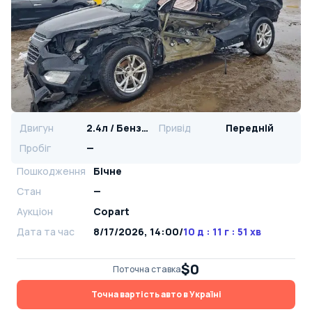
Двигун
2.4л / Бензин
Привід
Передній
Пробіг
—
Пошкодження
Бічне
Стан
—
Аукціон
Copart
Дата та час
8/17/2026, 14:00
/
10 д : 11 г : 51 хв
$0
Поточна ставка
Точна вартість авто в Україні