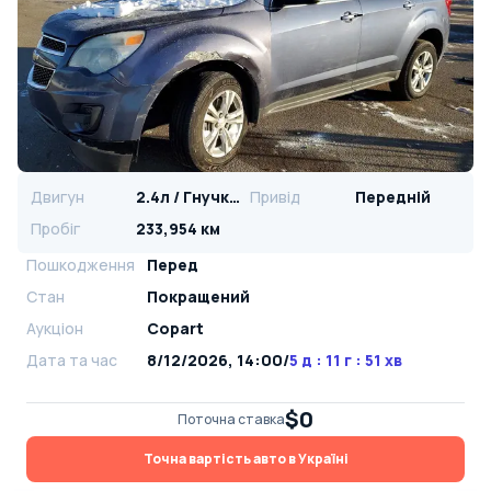
Двигун
2.4л / Гнучке паливо
Привід
Передній
Пробіг
233,954 км
Пошкодження
Перед
Стан
Покращений
Аукціон
Copart
Дата та час
8/12/2026, 14:00
/
5 д : 11 г : 51 хв
$0
Поточна ставка
Точна вартість авто в Україні