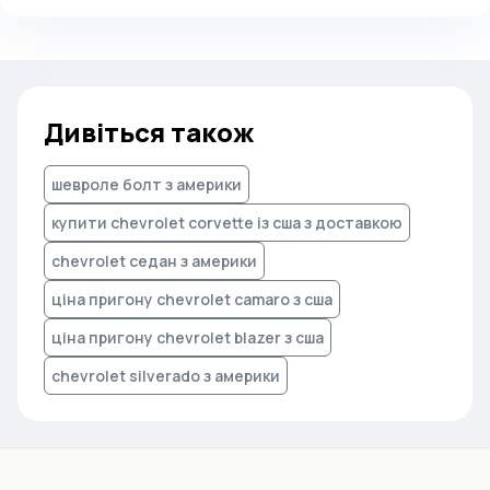
Дивіться також
шевроле болт з америки
купити chevrolet corvette із сша з доставкою
chevrolet седан з америки
ціна пригону chevrolet camaro з сша
ціна пригону chevrolet blazer з сша
chevrolet silverado з америки