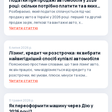
Податки при продажі автомобіля у 2026
році: скільки потрібно платити та в яких
випадках
Розбираємо, який податок сплачується під час
продажу авто в Україні у 2026 році: перший та другий
продаж за рік, легкові та вантажні авто, х...
Читати статтю
6 липня 2026 р.
Лізинг, кредит чи розстрочка: як вибрати
найвигідніший спосіб купівлі автомобіля
Пояснюємо простими словами, що таке лізинг авто,
як він працює, чим відрізняється від кредиту та
розстрочки, які умови, плюси, мінуси та ком...
Читати статтю
11 травня 2026 р.
Як переоформити машину через Дію у
2026 році?