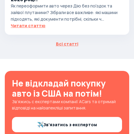
Як переоформити авто через Дію без поїздок та
зайвої плутанини? Зібрали все важливе: які машини
підходять, які документи потрібні, скільки ч...
Читати статтю
Всі статті
Не відкладай покупку
авто із США на потім!
Зв’яжись с експертами компанії ACars та отримай
відповіді на найзапекліші запитання.
Зв’язатись з експертом