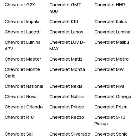
Chevrolet
G2X
Chevrolet
GMT-
Chevrolet
HHR
400
Chevrolet
Impala
Chevrolet
K10
Chevrolet
Kalos
Chevrolet
Lacetti
Chevrolet
Lanos
Chevrolet
Lumina
Chevrolet
Lumina
Chevrolet
LUV D-
Chevrolet
Malibu
APV
MAX
Chevrolet
Master
Chevrolet
Matiz
Chevrolet
Metro
Chevrolet
Monte
Chevrolet
Monza
Chevrolet
MW
Carlo
Chevrolet
National
Chevrolet
Nexia
Chevrolet
Niva
Chevrolet
Nova
Chevrolet
Nubira
Chevrolet
Omega
Chevrolet
Orlando
Chevrolet
Prince
Chevrolet
Prizm
Chevrolet
R10
Chevrolet
Rezzo
Chevrolet
S-10
Pickup
Chevrolet
Sail
Chevrolet
Silverado
Chevrolet
Sonic