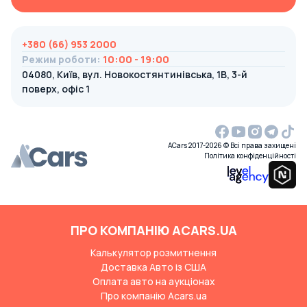
+380 (66) 953 2000
Режим роботи
:
10:00 - 19:00
04080, Київ, вул. Новокостянтинівська, 1В, 3-й
поверх, офіс 1
ACars 2017-2026 © Всі права захищені
Політика конфіденційності
ПРО КОМПАНІЮ ACARS.UA
Калькулятор розмитнення
Доставка Авто із США
Оплата авто на аукціонах
Про компанію Acars.ua