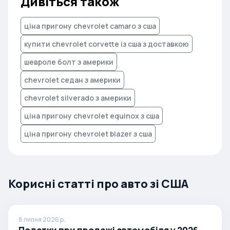
Дивіться також
ціна пригону chevrolet camaro з сша
купити chevrolet corvette із сша з доставкою
шевроле болт з америки
chevrolet седан з америки
chevrolet silverado з америки
ціна пригону chevrolet equinox з сша
ціна пригону chevrolet blazer з сша
Корисні статті про авто зі США
8 липня 2026 р.