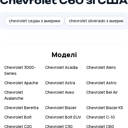
Chevrolet C60 зі США
chevrolet седан з америки
chevrolet silverado з америки
Моделі
Chevrolet
3000-
Chevrolet
Acadia
Chevrolet
Alero
Series
Chevrolet
Apache
Chevrolet
Astra
Chevrolet
Astro
Chevrolet
Chevrolet
Aveo
Chevrolet
Bel Air
Avalanche
Chevrolet
Beretta
Chevrolet
Blazer
Chevrolet
Blazer K5
Chevrolet
Bolt
Chevrolet
Bolt EUV
Chevrolet
C-10
Chevrolet
C20
Chevrolet
C30
Chevrolet
C60