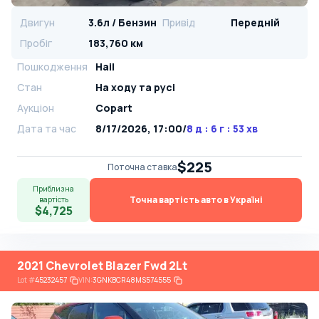
Двигун
3.6л / Бензин
Привід
Передній
Пробіг
183,760 км
Пошкодження
Hail
Стан
На ​​ходу та русі
Аукціон
Copart
Дата та час
8/17/2026, 17:00
/
8 д : 6 г : 53 хв
$225
Поточна ставка
Приблизна
Точна вартість авто в Україні
вартість
$4,725
2021 Chevrolet Blazer Fwd 2Lt
Lot
#
45232457
VIN:
3GNKBCR48MS574555