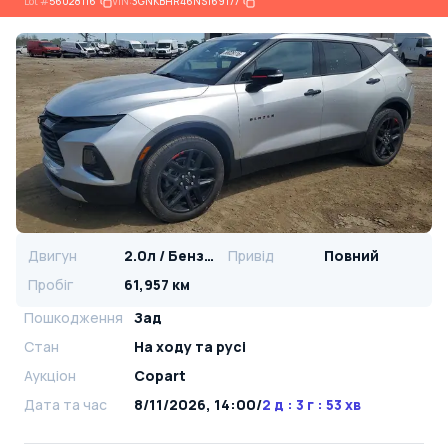
Lot
#
56028116
VIN:
3GNKBHR46NS169177
Двигун
2.0л / Бензин
Привід
Повний
Пробіг
61,957 км
Пошкодження
Зад
Стан
На ​​ходу та русі
Аукціон
Copart
Дата та час
8/11/2026, 14:00
/
2 д : 3 г : 53 хв