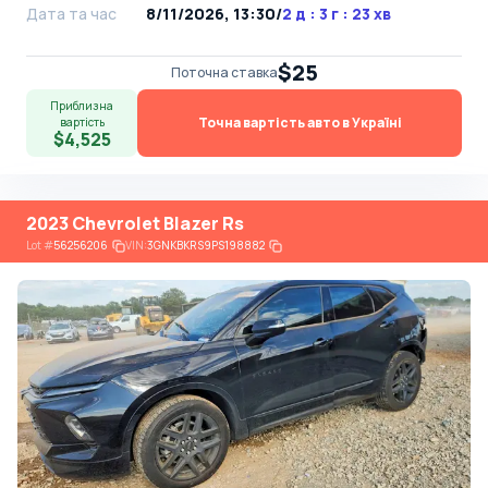
Дата та час
8/11/2026, 13:30
/
2 д : 3 г : 23 хв
$25
Поточна ставка
Приблизна
Точна вартість авто в Україні
вартість
$4,525
2023 Chevrolet Blazer Rs
Lot
#
56256206
VIN:
3GNKBKRS9PS198882