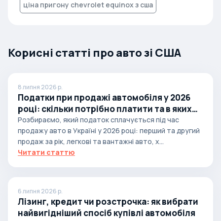
ціна пригону chevrolet equinox з сша
Корисні статті про авто зі США
8 липня 2026 р.
Податки при продажі автомобіля у 2026
році: скільки потрібно платити та в яких
випадках
Розбираємо, який податок сплачується під час
продажу авто в Україні у 2026 році: перший та другий
продаж за рік, легкові та вантажні авто, х...
Читати статтю
6 липня 2026 р.
Лізинг, кредит чи розстрочка: як вибрати
найвигідніший спосіб купівлі автомобіля