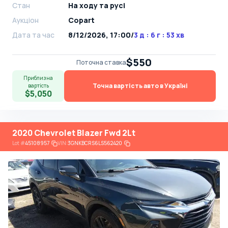
Стан
На ​​ходу та русі
Аукціон
Copart
Дата та час
8/12/2026, 17:00
/
3 д : 6 г : 53 хв
$550
Поточна ставка
Приблизна
Точна вартість авто в Україні
вартість
$5,050
2020 Chevrolet Blazer Fwd 2Lt
Lot
#
45108957
VIN:
3GNKBCRS6LS562420