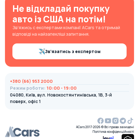
Не відкладай покупку
авто із США на потім!
Зв’яжись с експертами компанії ACars та отримай
відповіді на найзапекліші запитання.
Зв’язатись з експертом
+380 (66) 953 2000
Режим роботи
:
10:00 - 19:00
04080, Київ, вул. Новокостянтинівська, 1В, 3-й
поверх, офіс 1
ACars 2017-2026 © Всі права захищені
Політика конфіденційності