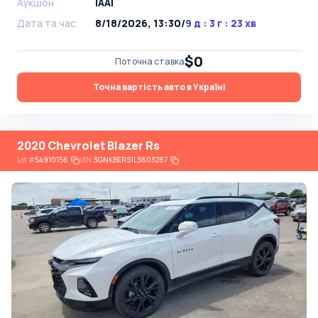
Аукціон
IAAI
Дата та час
8/18/2026, 13:30
/
9 д : 3 г : 23 хв
$0
Поточна ставка
Точна вартість авто в Україні
2020 Chevrolet Blazer Rs
Lot
#
54910156
VIN:
3GNKBERS1LS603287