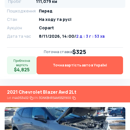
Пробіг
111,079 км
Пошкодження
Перед
Стан
На ​​ходу та русі
Аукціон
Copart
Дата та час
8/11/2026, 14:00
/
2 д : 3 г : 53 хв
$325
Поточна ставка
Приблизна
Точна вартість авто в Україні
вартість
$4,825
2021 Chevrolet Blazer Awd 2Lt
Lot
#
44053402
VIN:
3GNKBHRS4MS521900