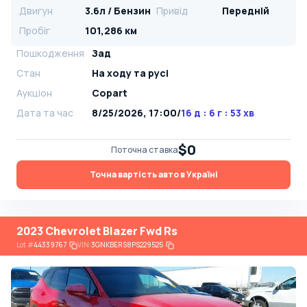
Двигун
3.6л / Бензин
Привід
Передній
Пробіг
101,286 км
Пошкодження
Зад
Стан
На ​​ходу та русі
Аукціон
Copart
Дата та час
8/25/2026, 17:00
/
16 д : 6 г : 53 хв
$0
Поточна ставка
Точна вартість авто в Україні
2023 Chevrolet Blazer Fwd Rs
Lot
#
44339767
VIN:
3GNKBERS8PS229525