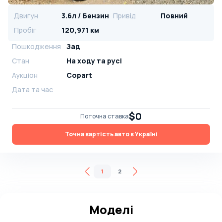
Двигун
3.6л / Бензин
Привід
Повний
Пробіг
120,971 км
Пошкодження
Зад
Стан
На ​​ходу та русі
Аукціон
Copart
Дата та час
$0
Поточна ставка
Точна вартість авто в Україні
1
2
Моделі