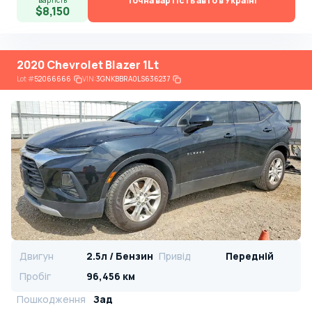
Точна вартість авто в Україні
вартість
$8,150
2020 Chevrolet Blazer 1Lt
Lot
#
52066666
VIN:
3GNKBBRA0LS636237
Двигун
2.5л / Бензин
Привід
Передній
Пробіг
96,456 км
Пошкодження
Зад