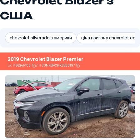
Chevrolet Blazer з
США
chevrolet silverado з америки
ціна пригону chevrolet equi
2019 Chevrolet Blazer Premier
Lot
#
56246106
VIN:
3GNKBFRS4KS568197