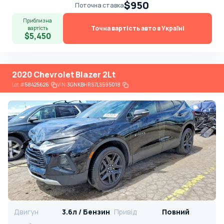
$950
Поточна ставка
Приблизна
Точна вартість авто в Україні
вартість
$5,450
2020 Chevrolet Blazer 2Lt
Lot
#
58425626
VIN:
3GNKBHRS7LS595018
Двигун
3.6л / Бензин
Привід
Повний