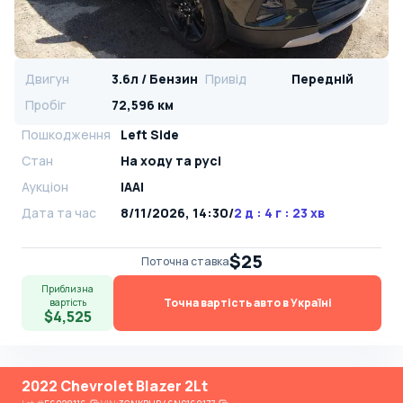
Двигун
3.6л / Бензин
Привід
Передній
Пробіг
72,596 км
Пошкодження
Left Side
Стан
На ​​ходу та русі
Аукціон
IAAI
Дата та час
8/11/2026, 14:30
/
2 д : 4 г : 23 хв
$25
Поточна ставка
Приблизна
Точна вартість авто в Україні
вартість
$4,525
2022 Chevrolet Blazer 2Lt