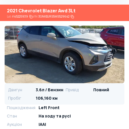
2021 Chevrolet Blazer Awd 3Lt
Lot
#
45225939
VIN:
3GNKBJRS5MS529642
Двигун
3.6л / Бензин
Привід
Повний
Пробіг
106,160 км
Пошкодження
Left Front
Стан
На ​​ходу та русі
Аукціон
IAAI