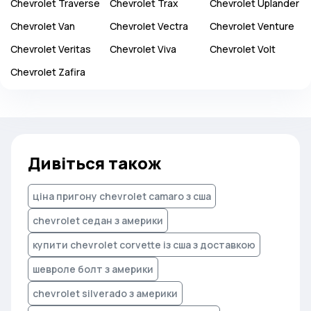
Chevrolet
Traverse
Chevrolet
Trax
Chevrolet
Uplander
Chevrolet
Van
Chevrolet
Vectra
Chevrolet
Venture
Chevrolet
Veritas
Chevrolet
Viva
Chevrolet
Volt
Chevrolet
Zafira
Дивіться також
ціна пригону chevrolet camaro з сша
chevrolet седан з америки
купити chevrolet corvette із сша з доставкою
шевроле болт з америки
chevrolet silverado з америки