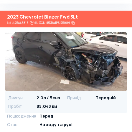
2023 Chevrolet Blazer Fwd 3Lt
Lot
#
45445816
VIN:
3GNKBDR41PS175089
Двигун
2.0л / Бензин
Привід
Передній
Пробіг
85,043 км
Пошкодження
Перед
Стан
На ​​ходу та русі