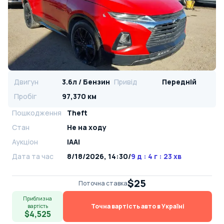
Двигун
3.6л / Бензин
Привід
Передній
Пробіг
97,370 км
Пошкодження
Theft
Стан
Не на ходу
Аукціон
IAAI
Дата та час
8/18/2026, 14:30
/
9 д : 4 г : 23 хв
$25
Поточна ставка
Приблизна
Точна вартість авто в Україні
вартість
$4,525