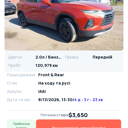
Двигун
2.0л / Бензин
Привід
Передній
Пробіг
120,979 км
Пошкодження
Front & Rear
Стан
На ​​ходу та русі
Аукціон
IAAI
Дата та час
8/13/2026, 13:30
/
4 д : 3 г : 23 хв
$3,650
Поточна ставка
Приблизна