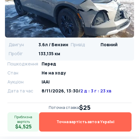
Двигун
3.6л / Бензин
Привід
Повний
Пробіг
133,135 км
Пошкодження
Перед
Стан
Не на ходу
Аукціон
IAAI
Дата та час
8/11/2026, 13:30
/
2 д : 3 г : 23 хв
$25
Поточна ставка
Приблизна
Точна вартість авто в Україні
вартість
$4,525