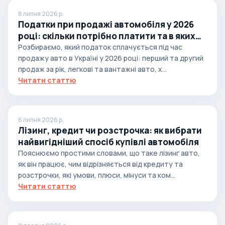
8 липня 2026 р.
Податки при продажі автомобіля у 2026
році: скільки потрібно платити та в яких
випадках
Розбираємо, який податок сплачується під час
продажу авто в Україні у 2026 році: перший та другий
продаж за рік, легкові та вантажні авто, х...
Читати статтю
6 липня 2026 р.
Лізинг, кредит чи розстрочка: як вибрати
найвигідніший спосіб купівлі автомобіля
Пояснюємо простими словами, що таке лізинг авто,
як він працює, чим відрізняється від кредиту та
розстрочки, які умови, плюси, мінуси та ком...
Читати статтю