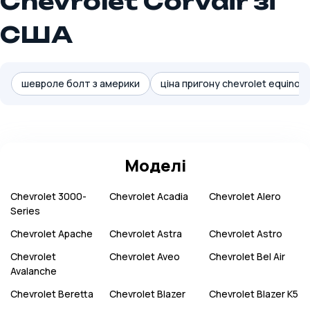
Chevrolet Corvair зі
США
шевроле болт з америки
ціна пригону chevrolet equinox 
Моделі
Chevrolet
3000-
Chevrolet
Acadia
Chevrolet
Alero
Series
Chevrolet
Apache
Chevrolet
Astra
Chevrolet
Astro
Chevrolet
Chevrolet
Aveo
Chevrolet
Bel Air
Avalanche
Chevrolet
Beretta
Chevrolet
Blazer
Chevrolet
Blazer K5