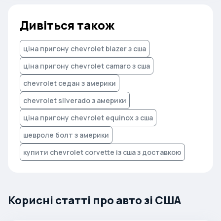
Дивіться також
ціна пригону chevrolet blazer з сша
ціна пригону chevrolet camaro з сша
chevrolet седан з америки
chevrolet silverado з америки
ціна пригону chevrolet equinox з сша
шевроле болт з америки
купити chevrolet corvette із сша з доставкою
Корисні статті про авто зі США