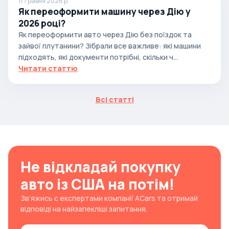
11 травня 2026 р.
Як переоформити машину через Дію у
2026 році?
Як переоформити авто через Дію без поїздок та
зайвої плутанини? Зібрали все важливе: які машини
підходять, які документи потрібні, скільки ч...
Читати статтю
Всі статті
Не відкладай покупку
авто із США на потім!
Зв’яжись с експертами компанії ACars та отримай
відповіді на найзапекліші запитання.