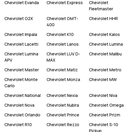
Chevrolet
Evanda
Chevrolet
Express
Chevrolet
Fleetmaster
Chevrolet
G2X
Chevrolet
GMT-
Chevrolet
HHR
400
Chevrolet
Impala
Chevrolet
K10
Chevrolet
Kalos
Chevrolet
Lacetti
Chevrolet
Lanos
Chevrolet
Lumina
Chevrolet
Lumina
Chevrolet
LUV D-
Chevrolet
Malibu
APV
MAX
Chevrolet
Master
Chevrolet
Matiz
Chevrolet
Metro
Chevrolet
Monte
Chevrolet
Monza
Chevrolet
MW
Carlo
Chevrolet
National
Chevrolet
Nexia
Chevrolet
Niva
Chevrolet
Nova
Chevrolet
Nubira
Chevrolet
Omega
Chevrolet
Orlando
Chevrolet
Prince
Chevrolet
Prizm
Chevrolet
R10
Chevrolet
Rezzo
Chevrolet
S-10
Pickup