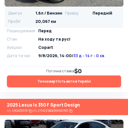
Двигун
1.6л / Бензин
Привід
Передній
Пробіг
20,067 км
Пошкодження
Перед
Стан
На ​​ходу та русі
Аукціон
Copart
Дата та час
9/8/2026, 14:00
/
33 д : 14 г : 0 хв
$0
Поточна ставка
Точна вартість авто в Україні
2025 Lexus Is 350 F Sport Design
Lot
#
82435575
VIN:
JTHGZ1B2XS5086785