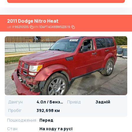
2011 Dodge Nitro Heat
Lot
#
96210535
VIN:
1D4PT4GX8BW522619
Двигун
4.0л / Бензин
Привід
Задній
Пробіг
392,698 км
Пошкодження
Перед
Стан
На ​​ходу та русі