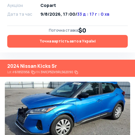
Аукціон
Copart
Дата та час
9/8/2026, 17:00
/
33 д : 17 г : 0 хв
$0
Поточна ставка
Точна вартість авто в Україні
2024 Nissan Kicks Sr
Lot
#
61853956
VIN:
3N1CP5DV9RL562090