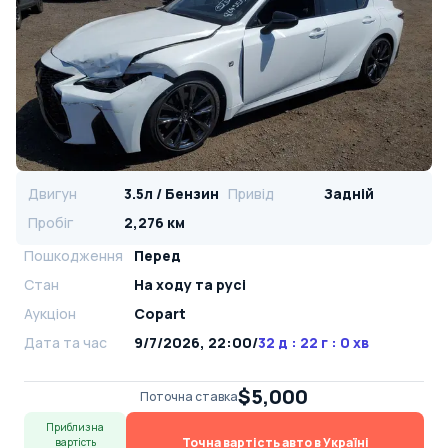
Двигун
3.5л / Бензин
Привід
Задній
Пробіг
2,276 км
Пошкодження
Перед
Стан
На ​​ходу та русі
Аукціон
Copart
Дата та час
9/7/2026, 22:00
/
32 д : 22 г : 0 хв
$5,000
Поточна ставка
Приблизна
Точна вартість авто в Україні
вартість