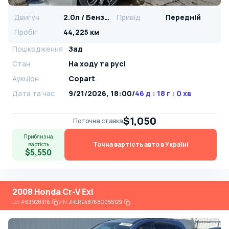
Двигун
2.0л / Бензин
Привід
Передній
Пробіг
44,225 км
Пошкодження
Зад
Стан
На ​​ходу та русі
Аукціон
Copart
Дата та час
9/21/2026, 18:00
/
46 д : 18 г : 0 хв
$1,050
Поточна ставка
Приблизна
Точна вартість авто в Україні
вартість
$5,550
2008 Honda Cr-V Exl
Lot
#
63928316
VIN:
JHLRE48768C055129