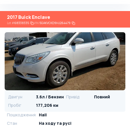
2017 Buick Enclave
Lot
#
68338335
VIN:
5GAKVCKD9HJ264479
Двигун
3.6л / Бензин
Привід
Повний
Пробіг
177,206 км
Пошкодження
Hail
Стан
На ​​ходу та русі