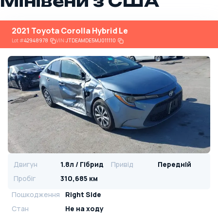
Мінівени з США
2021 Toyota Corolla Hybrid Le
Lot
#
42948978
VIN:
JTDEAMDE5MJ011110
Двигун
1.8л / Гібрид
Привід
Передній
Пробіг
310,685 км
Пошкодження
Right Side
Стан
Не на ходу