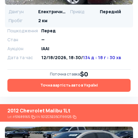
Двигун
Електричний
Привід
Передній
Пробіг
2 км
Пошкодження
Перед
Стан
—
Аукціон
IAAI
Дата та час
12/18/2026, 18:30
/
134 д : 18 г : 30 хв
$0
Поточна ставка
Точна вартість авто в Україні
2012 Chevrolet Malibu 1Lt
Lot
#
51689165
VIN:
1G1ZC5E05CF199125