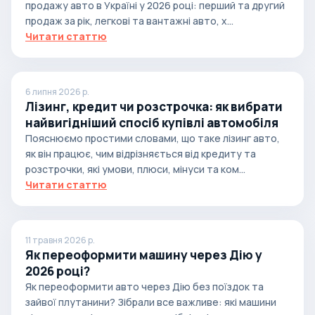
продажу авто в Україні у 2026 році: перший та другий
продаж за рік, легкові та вантажні авто, х...
Читати статтю
6 липня 2026 р.
Лізинг, кредит чи розстрочка: як вибрати
найвигідніший спосіб купівлі автомобіля
Пояснюємо простими словами, що таке лізинг авто,
як він працює, чим відрізняється від кредиту та
розстрочки, які умови, плюси, мінуси та ком...
Читати статтю
11 травня 2026 р.
Як переоформити машину через Дію у
2026 році?
Як переоформити авто через Дію без поїздок та
зайвої плутанини? Зібрали все важливе: які машини