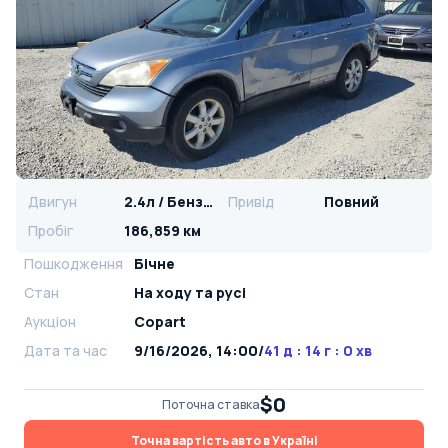
Двигун
2.4л / Бензин
Привід
Повний
Пробіг
186,859 км
Пошкодження
Бічне
Стан
На ​​ходу та русі
Аукціон
Copart
Дата та час
9/16/2026, 14:00
/
41 д : 14 г : 0 хв
$0
Поточна ставка
Точна вартість авто в Україні