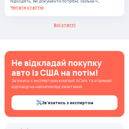
підходять, які документи потрібні, скільки ч...
Читати статтю
Всі статті
Не відкладай покупку
авто із США на потім!
Зв’яжись с експертами компанії ACars та отримай
відповіді на найзапекліші запитання.
Зв’язатись з експертом