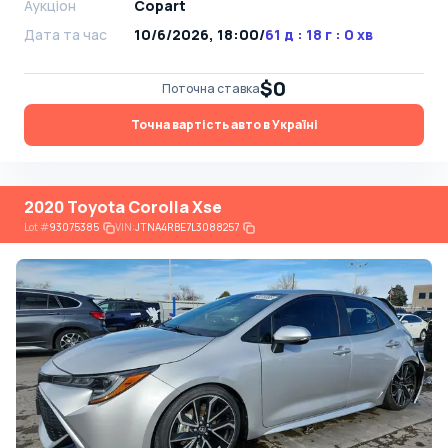
Аукціон
Copart
Дата та час
10/6/2026, 18:00
/
61 д : 18 г : 0 хв
$0
Поточна ставка
Точна вартість авто в Україні
2020 Toyota Corolla Xse
Lot
#
93075385
VIN:
JTNA4RBE7L3088257