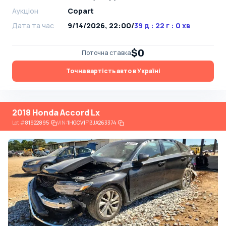
Аукціон
Copart
Дата та час
9/14/2026, 22:00
/
39 д : 22 г : 0 хв
$0
Поточна ставка
Точна вартість авто в Україні
2018 Honda Accord Lx
Lot
#
81922895
VIN:
1HGCV1F13JA263374