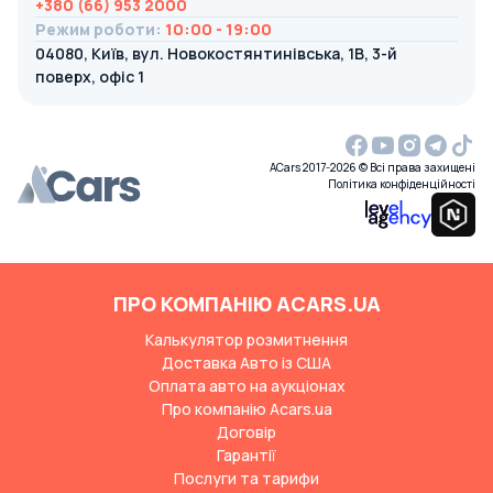
+380 (66) 953 2000
Режим роботи
:
10:00 - 19:00
04080, Київ, вул. Новокостянтинівська, 1В, 3-й
поверх, офіс 1
ACars 2017-2026 © Всі права захищені
Політика конфіденційності
ПРО КОМПАНІЮ ACARS.UA
Калькулятор розмитнення
Доставка Авто із США
Оплата авто на аукціонах
Про компанію Acars.ua
Договір
Гарантії
Послуги та тарифи