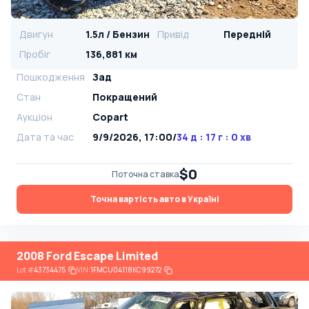
Двигун
1.5л / Бензин
Привід
Передній
Пробіг
136,881 км
Пошкодження
Зад
Стан
Покращений
Аукціон
Copart
Дата та час
9/9/2026, 17:00
/
34 д : 17 г : 0 хв
$0
Поточна ставка
Точна вартість авто в Україні
2008 Ford Escape Limited
Lot
#
43734475
VIN:
1FMCU04118KC99272