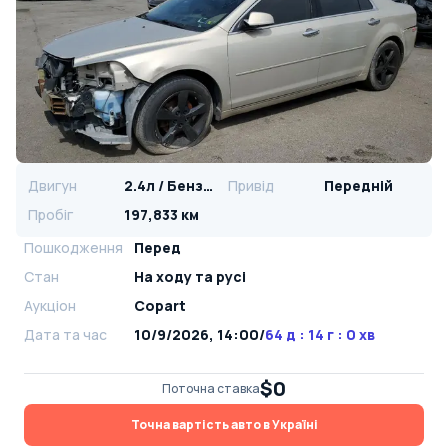
Двигун
2.4л / Бензин
Привід
Передній
Пробіг
197,833 км
Пошкодження
Перед
Стан
На ​​ходу та русі
Аукціон
Copart
Дата та час
10/9/2026, 14:00
/
64 д : 14 г : 0 хв
$0
Поточна ставка
Точна вартість авто в Україні