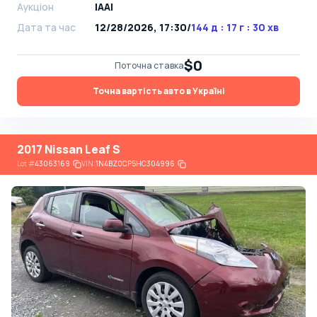
Аукціон
IAAI
Дата та час
12/28/2026, 17:30
/
144 д : 17 г : 30 хв
$0
Поточна ставка
Точна вартість авто в Україні
2017 Nissan Leaf S
Lot
#
43063169
VIN:
1N4BZ0CP5HC304996