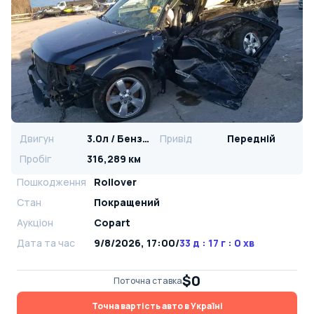
Двигун
3.0л / Бензин
Привід
Передній
Пробіг
316,289 км
Пошкодження
Rollover
Стан
Покращений
Аукціон
Copart
Дата та час
9/8/2026, 17:00
/
33 д : 17 г : 0 хв
$0
Поточна ставка
Точна вартість авто в Україні