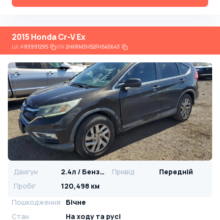
2015 Honda Cr-V Ex
Lot
#
83991295
VIN:
2HKRM3H52FH545643
Двигун
2.4л / Бензин
Привід
Передній
Пробіг
120,498 км
Пошкодження
Бічне
Стан
На ​​ходу та русі