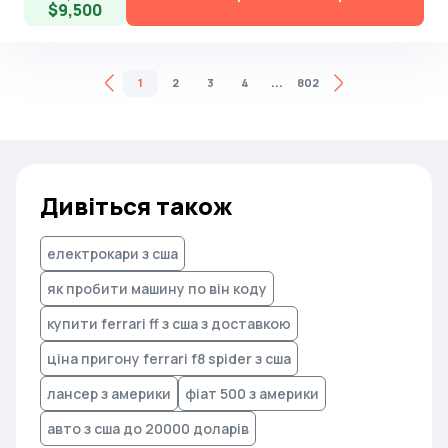
$9,500
...
1
2
3
4
802
Дивіться також
електрокари з сша
як пробити машину по він коду
купити ferrari ff з сша з доставкою
ціна пригону ferrari f8 spider з сша
лансер з америки
фіат 500 з америки
авто з сша до 20000 доларів