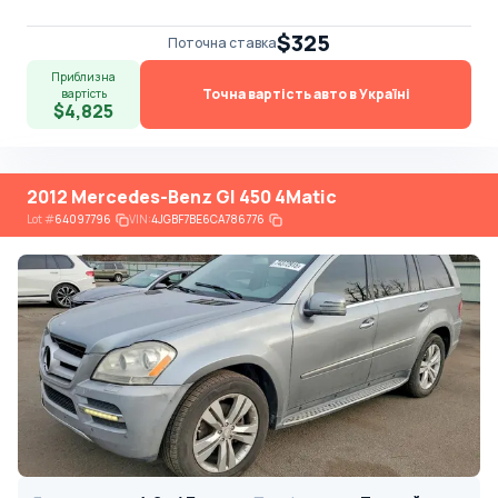
$325
Поточна ставка
Приблизна
Точна вартість авто в Україні
вартість
$4,825
2012 Mercedes-Benz Gl 450 4Matic
Lot
#
64097796
VIN:
4JGBF7BE6CA786776