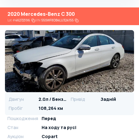
2020 Mercedes-Benz C 300
Lot
#
46272396
VIN:
55SWF8DB4LU324155
Двигун
2.0л / Бензин
Привід
Задній
Пробіг
108,264 км
Пошкодження
Перед
Стан
На ​​ходу та русі
Аукціон
Copart