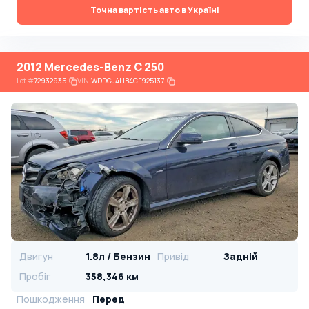
Точна вартість авто в Україні
2012 Mercedes-Benz C 250
Lot
#
72932935
VIN:
WDDGJ4HB4CF925137
Двигун
1.8л / Бензин
Привід
Задній
Пробіг
358,346 км
Пошкодження
Перед