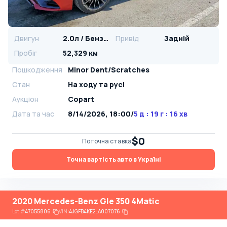
Двигун
2.0л / Бензин
Привід
Задній
Пробіг
52,329 км
Пошкодження
Minor Dent/Scratches
Стан
На ​​ходу та русі
Аукціон
Copart
Дата та час
8/14/2026, 18:00
/
5 д : 19 г : 16 хв
$0
Поточна ставка
Точна вартість авто в Україні
2020 Mercedes-Benz Gle 350 4Matic
Lot
#
47055806
VIN:
4JGFB4KE2LA007076