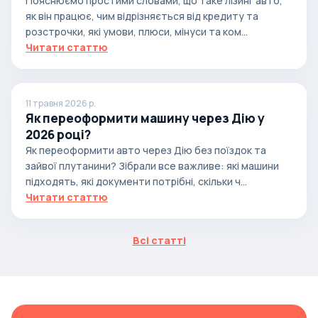
Пояснюємо простими словами, що таке лізинг авто,
як він працює, чим відрізняється від кредиту та
розстрочки, які умови, плюси, мінуси та ком...
Читати статтю
11 травня 2026 р.
Як переоформити машину через Дію у
2026 році?
Як переоформити авто через Дію без поїздок та
зайвої плутанини? Зібрали все важливе: які машини
підходять, які документи потрібні, скільки ч...
Читати статтю
Всі статті