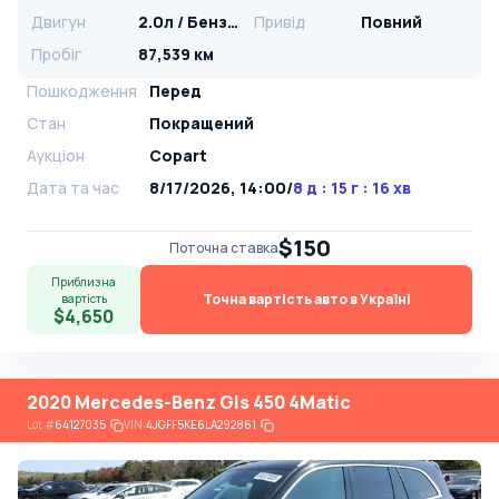
Двигун
2.0л / Бензин
Привід
Повний
Пробіг
87,539 км
Пошкодження
Перед
Стан
Покращений
Аукціон
Copart
Дата та час
8/17/2026, 14:00
/
8 д : 15 г : 16 хв
$150
Поточна ставка
Приблизна
Точна вартість авто в Україні
вартість
$4,650
2020 Mercedes-Benz Gls 450 4Matic
Lot
#
64127035
VIN:
4JGFF5KE6LA292861