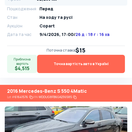
Пошкодження
Перед
Стан
На ​​ходу та русі
Аукціон
Copart
Дата та час
9/4/2026, 17:00
/
26 д : 18 г : 16 хв
$15
Поточна ставка
Приблизна
Точна вартість авто в Україні
вартість
$4,515
2016 Mercedes-Benz S 550 4Matic
Lot
#
61641576
VIN:
WDDUG8FB6GA236585