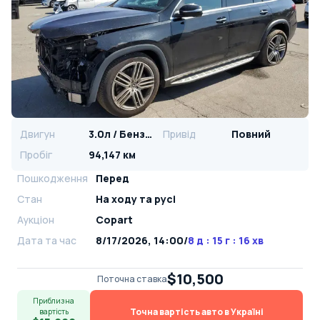
Двигун
3.0л / Бензин
Привід
Повний
Пробіг
94,147 км
Пошкодження
Перед
Стан
На ​​ходу та русі
Аукціон
Copart
Дата та час
8/17/2026, 14:00
/
8 д : 15 г : 16 хв
$10,500
Поточна ставка
Приблизна
Точна вартість авто в Україні
вартість