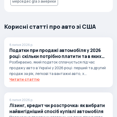
мерседес gla з америки
Корисні статті про авто зі США
8 липня 2026 р.
Податки при продажі автомобіля у 2026
році: скільки потрібно платити та в яких
випадках
Розбираємо, який податок сплачується під час
продажу авто в Україні у 2026 році: перший та другий
продаж за рік, легкові та вантажні авто, х...
Читати статтю
6 липня 2026 р.
Лізинг, кредит чи розстрочка: як вибрати
найвигідніший спосіб купівлі автомобіля