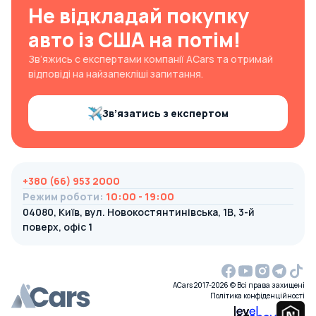
Не відкладай покупку
авто із США на потім!
Зв’яжись с експертами компанії ACars та отримай
відповіді на найзапекліші запитання.
Зв’язатись з експертом
+380 (66) 953 2000
Режим роботи
:
10:00 - 19:00
04080, Київ, вул. Новокостянтинівська, 1В, 3-й
поверх, офіс 1
ACars 2017-2026 © Всі права захищені
Політика конфіденційності