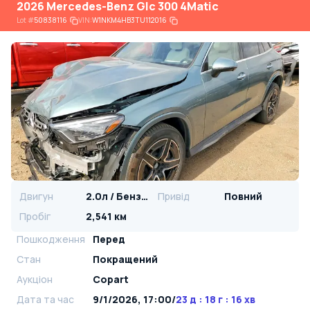
2026 Mercedes-Benz Glc 300 4Matic
Lot
#
50838116
VIN:
W1NKM4HB3TU112016
Двигун
2.0л / Бензин
Привід
Повний
Пробіг
2,541 км
Пошкодження
Перед
Стан
Покращений
Аукціон
Copart
Дата та час
9/1/2026, 17:00
/
23 д : 18 г : 16 хв