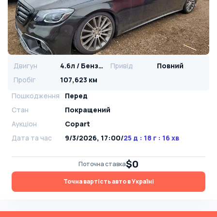
Двигун
4.6л / Бензин
Привід
Повний
Пробіг
107,623 км
Пошкодження
Перед
Стан
Покращений
Аукціон
Copart
Дата та час
9/3/2026, 17:00
/
25 д : 18 г : 16 хв
$0
Поточна ставка
Точна вартість авто в Україні