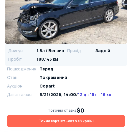
Двигун
1.8л / Бензин
Привід
Задній
Пробіг
188,145 км
Пошкодження
Перед
Стан
Покращений
Аукціон
Copart
Дата та час
8/21/2026, 14:00
/
12 д : 15 г : 16 хв
$0
Поточна ставка
Точна вартість авто в Україні