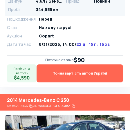
Двигун
4.6л / Бензин
Привід
Повний
Пробіг
344,585 км
Пошкодження
Перед
Стан
На ​​ходу та русі
Аукціон
Copart
Дата та час
8/31/2026, 14:00
/
22 д : 15 г : 16 хв
$90
Поточна ставка
Приблизна
Точна вартість авто в Україні
вартість
$4,590
2014 Mercedes-Benz C 250
Lot
#
52992136
VIN:
WDDGF4HB3EA933053