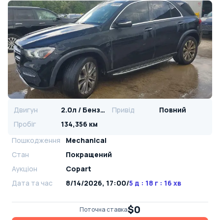
Двигун
2.0л / Бензин
Привід
Повний
Пробіг
134,356 км
Пошкодження
Mechanical
Стан
Покращений
Аукціон
Copart
Дата та час
8/14/2026, 17:00
/
5 д : 18 г : 16 хв
$0
Поточна ставка