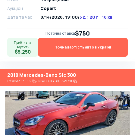
Аукціон
Copart
Дата та час
8/14/2026, 19:00
/
5 д : 20 г : 16 хв
$750
Поточна ставка
Приблизна
Точна вартість авто в Україні
вартість
$5,250
2018 Mercedes-Benz Slc 300
Lot
#
64463066
VIN:
WDDPK3JAXJF149781