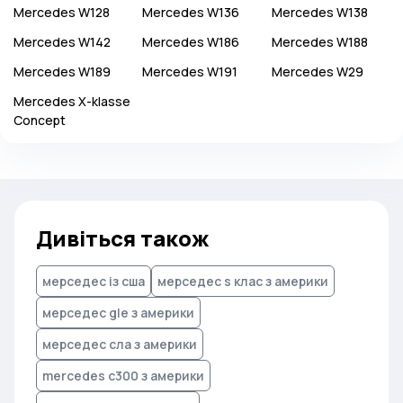
Mercedes
W128
Mercedes
W136
Mercedes
W138
Mercedes
W142
Mercedes
W186
Mercedes
W188
Mercedes
W189
Mercedes
W191
Mercedes
W29
Mercedes
X-klasse
Concept
Дивіться також
мерседес із сша
мерседес s клас з америки
мерседес gle з америки
мерседес сла з америки
mercedes c300 з америки