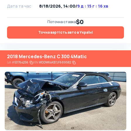
Дата та час
8/18/2026, 14:00
/
9 д : 15 г : 16 хв
$0
Поточна ставка
Точна вартість авто в Україні
2018 Mercedes-Benz C 300 4Matic
Lot
#
53764256
VIN:
WDDWK4KB7JF689582