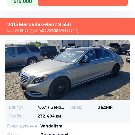
$15,000
2015 Mercedes-Benz S 550
Lot
#
51426106
VIN:
WDDUG8CB3FA086664
Двигун
4.6л / Бензин
Привід
Задній
Пробіг
232,494 км
Пошкодження
Vandalism
Стан
Покращений