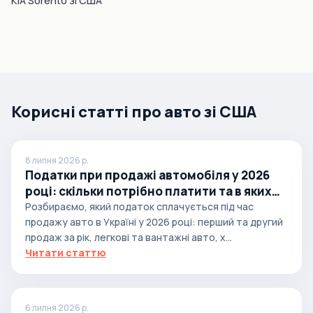
KIA Sorento зі США
Корисні статті про авто зі США
8 липня 2026 р.
Податки при продажі автомобіля у 2026
році: скільки потрібно платити та в яких
випадках
Розбираємо, який податок сплачується під час
продажу авто в Україні у 2026 році: перший та другий
продаж за рік, легкові та вантажні авто, х...
Читати статтю
6 липня 2026 р.