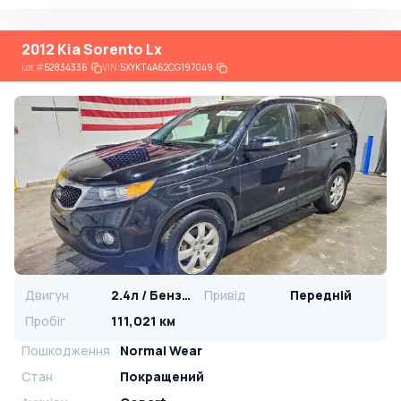
2012 Kia Sorento Lx
Lot
#
52834336
VIN:
5XYKT4A62CG197049
Двигун
2.4л / Бензин
Привід
Передній
Пробіг
111,021 км
Пошкодження
Normal Wear
Стан
Покращений