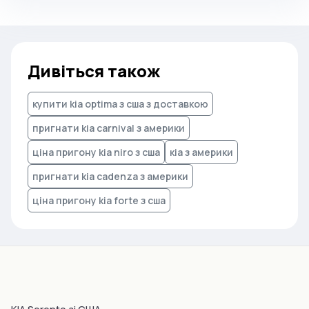
Дивіться також
купити kia optima з сша з доставкою
пригнати kia carnival з америки
ціна пригону kia niro з сша
кіа з америки
пригнати kia cadenza з америки
ціна пригону kia forte з сша