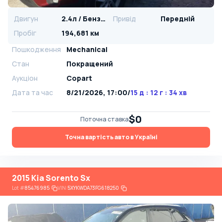
Двигун
2.4л / Бензин
Привід
Передній
Пробіг
194,681 км
Пошкодження
Mechanical
Стан
Покращений
Аукціон
Copart
Дата та час
8/21/2026, 17:00
/
15 д : 12 г : 34 хв
$0
Поточна ставка
Точна вартість авто в Україні
2015 Kia Sorento Sx
Lot
#
85476985
VIN:
5XYKWDA73FG618250