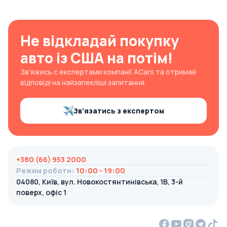
Не відкладай покупку
авто із США на потім!
Зв’яжись с експертами компанії ACars та отримай
відповіді на найзапекліші запитання.
Зв’язатись з експертом
+380 (66) 953 2000
Режим роботи
:
10:00 - 19:00
04080, Київ, вул. Новокостянтинівська, 1В, 3-й
поверх, офіс 1