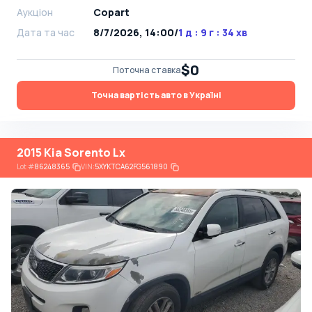
Аукціон
Copart
Дата та час
8/7/2026, 14:00
/
1 д : 9 г : 34 хв
$0
Поточна ставка
Точна вартість авто в Україні
2015 Kia Sorento Lx
Lot
#
86248365
VIN:
5XYKTCA62FG561890