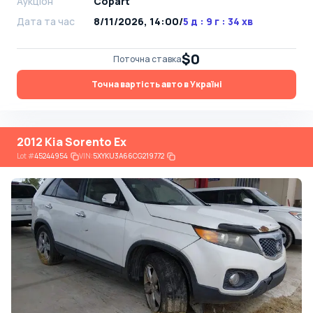
Аукціон
Copart
Дата та час
8/11/2026, 14:00
/
5 д : 9 г : 34 хв
$0
Поточна ставка
Точна вартість авто в Україні
2012 Kia Sorento Ex
Lot
#
45244954
VIN:
5XYKU3A66CG219772