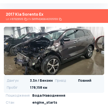
2017 Kia Sorento Ex
Lot
#
87029515
VIN:
5XYPHDA56HG305159
Двигун
3.3л / Бензин
Привід
Повний
Пробіг
178,158 км
Пошкодження
Вода/Наводнення
Стан
engine_starts