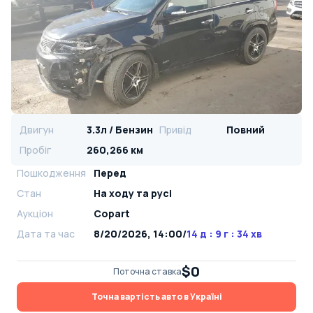
Двигун
3.3л / Бензин
Привід
Повний
Пробіг
260,266 км
Пошкодження
Перед
Стан
На ​​ходу та русі
Аукціон
Copart
Дата та час
8/20/2026, 14:00
/
14 д : 9 г : 34 хв
$0
Поточна ставка
Точна вартість авто в Україні