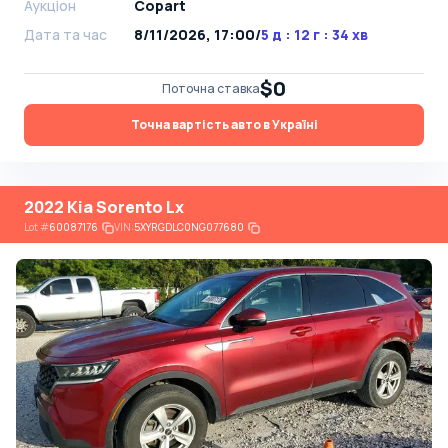
Аукціон
Copart
Дата та час
8/11/2026, 17:00
/
5 д : 12 г : 34 хв
$0
Поточна ставка
Точна вартість авто в Україні
2022 Kia Sorento Lx
Lot
#
60087176
VIN:
5XYRGDLC0NG077680