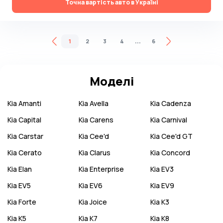
Точна вартість авто в Україні
...
1
2
3
4
6
Моделі
Kia
Amanti
Kia
Avella
Kia
Cadenza
Kia
Capital
Kia
Carens
Kia
Carnival
Kia
Carstar
Kia
Cee'd
Kia
Cee'd GT
Kia
Cerato
Kia
Clarus
Kia
Concord
Kia
Elan
Kia
Enterprise
Kia
EV3
Kia
EV5
Kia
EV6
Kia
EV9
Kia
Forte
Kia
Joice
Kia
K3
Kia
K5
Kia
K7
Kia
K8