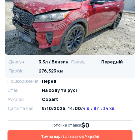
Двигун
3.3л / Бензин
Привід
Передній
Пробіг
276,323 км
Пошкодження
Перед
Стан
На ​​ходу та русі
Аукціон
Copart
Дата та час
8/10/2026, 14:00
/
4 д : 9 г : 34 хв
$0
Поточна ставка
Точна вартість авто в Україні