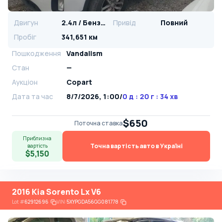
Двигун
2.4л / Бензин
Привід
Повний
Пробіг
341,651 км
Пошкодження
Vandalism
Стан
—
Аукціон
Copart
Дата та час
8/7/2026, 1:00
/
0 д : 20 г : 34 хв
$650
Поточна ставка
Приблизна
Точна вартість авто в Україні
вартість
$5,150
2016 Kia Sorento Lx V6
Lot
#
62912696
VIN:
5XYPGDA56GG081778