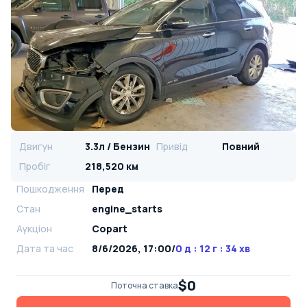
Двигун
3.3л / Бензин
Привід
Повний
Пробіг
218,520 км
Пошкодження
Перед
Стан
engine_starts
Аукціон
Copart
Дата та час
8/6/2026, 17:00
/
0 д : 12 г : 34 хв
$0
Поточна ставка