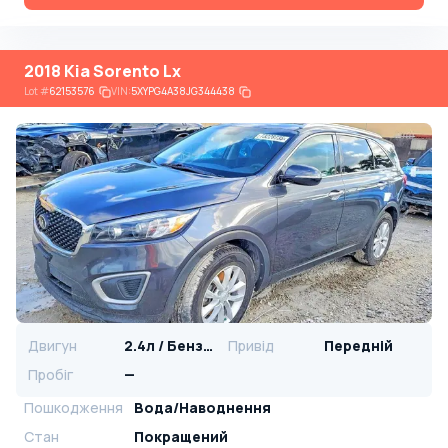
2018 Kia Sorento Lx
Lot
#
62153576
VIN:
5XYPG4A38JG344438
Двигун
2.4л / Бензин
Привід
Передній
Пробіг
—
Пошкодження
Вода/Наводнення
Стан
Покращений