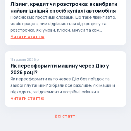
Лізинг, кредит чи розстрочка: як вибрати
найвигідніший спосіб купівлі автомобіля
Пояснюємо простими словами, що таке лізинг авто,
як він працює, чим відрізняється від кредиту та
розстрочки, які умови, плюси, мінуси та ком...
Читати статтю
11 травня 2026 р.
Як переоформити машину через Дію у
2026 році?
Як переоформити авто через Дію без поїздок та
зайвої плутанини? Зібрали все важливе: які машини
підходять, які документи потрібні, скільки ч...
Читати статтю
Всі статті