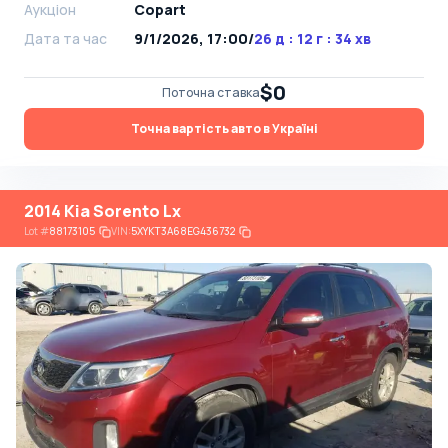
Аукціон
Copart
Дата та час
9/1/2026, 17:00
/
26 д : 12 г : 34 хв
$0
Поточна ставка
Точна вартість авто в Україні
2014 Kia Sorento Lx
Lot
#
88173105
VIN:
5XYKT3A68EG436732