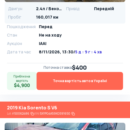
Двигун
2.4л / Бензин
Привід
Передній
Пробіг
160,017 км
Пошкодження
Перед
Стан
Не на ходу
Аукціон
IAAI
Дата та час
8/11/2026, 13:30
/
5 д : 9 г : 4 хв
$400
Поточна ставка
Приблизна
Точна вартість авто в Україні
вартість
$4,900
2019 Kia Sorento S V6
Lot
#
50062486
VIN:
5XYPG4A59KG591650