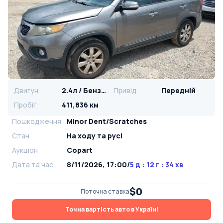
Двигун
2.4л / Бензин
Привід
Передній
Пробіг
411,836 км
Пошкодження
Minor Dent/Scratches
Стан
На ​​ходу та русі
Аукціон
Copart
Дата та час
8/11/2026, 17:00
/
5 д : 12 г : 34 хв
$0
Поточна ставка
Точна вартість авто в Україні