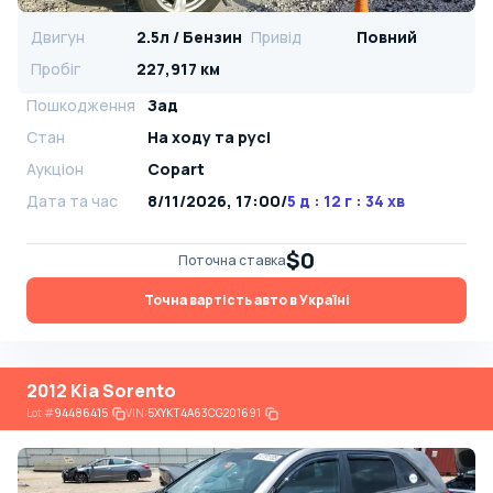
Двигун
2.5л / Бензин
Привід
Повний
Пробіг
227,917 км
Пошкодження
Зад
Стан
На ​​ходу та русі
Аукціон
Copart
Дата та час
8/11/2026, 17:00
/
5 д : 12 г : 34 хв
$0
Поточна ставка
Точна вартість авто в Україні
2012 Kia Sorento
Lot
#
94486415
VIN:
5XYKT4A63CG201691