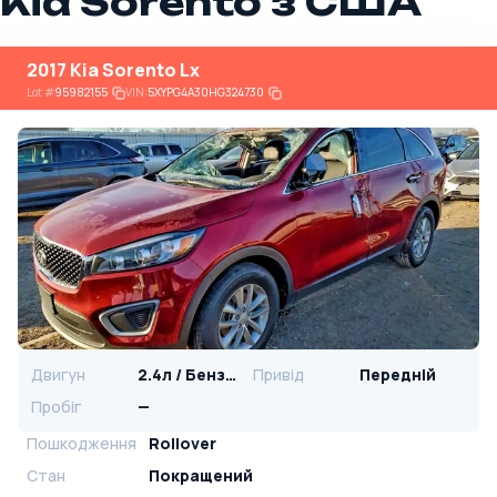
Kia Sorento з США
2017 Kia Sorento Lx
Lot
#
95982155
VIN:
5XYPG4A30HG324730
Двигун
2.4л / Бензин
Привід
Передній
Пробіг
—
Пошкодження
Rollover
Стан
Покращений